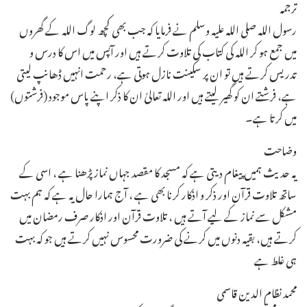
ترجمہ
رسول اللہ صلی اللہ علیہ وسلم نے فرمایا کہ جب بھی کچھ لوگ اللہ کے گھروں
میں جمع ہو کر اللہ کی کتاب کی تلاوت کرتے ہیں اور آپس میں اس کا درس و
تدریس کرتے ہیں تو ان پر سکینت نازل ہوتی ہے، رحمت انہیں ڈھانپ لیتی
ہے، فرشتے ان کو گھیر لیتے ہیں اور اللہ تعالیٰ ان کا ذکر اپنے پاس موجود (فرشتوں)
میں کرتا ہے۔
وضاحت
یہ حدیث ہمیں پیغام دیتی ہے کہ مسجد کا مقصد جہاں نماز پڑھنا ہے ، اسی کے
ساتھ تلاوت قرآن اور ذکر و اذکار کرنا بھی ہے ، آج ہمارا حال یہ ہے کہ ہم بہت
مشکل سے نماز کے لیے آتے ہیں ، تلاوت قرآن اور اذکار صرف رمضان میں
کرتے ہیں، بقیہ دنوں میں کرنے کی ضرورت محسوس نہیں کرتے ہیں جو کہ بہت
ہی غلط ہے ـ
محمد نظام الدین قاسمی