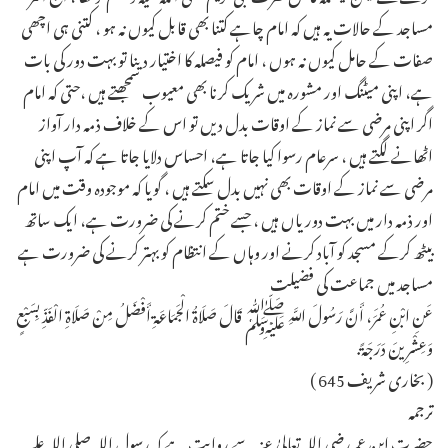
مساجد کے حالات یہ ہیں کہ امام چاہے کتنا بھی قابل کیوں نہ ہو ، کتنی ہی اچھی
صفات کے حامل کیوں نہ ہوں ، امام کو فیصلہ کا اختیار دینا تو بہت دور کی بات
ہے، اپنی میٹنگ اور مشورہ میں شریک کرنا بھی معیوب سمجھتے ہیں ،حتی کہ امام
اگر اپنی مرضی سے نماز کے اوقات بدل دیں تو اس کے خلاف ذمہ دار آواز
اٹھانے لگتے ہیں ، سرعام رسوا کیا جاتا ہے، احساس دلایا جاتا ہے کہ آپ اپنی
مرضی سے نماز کے اوقات بھی نہیں بدل سکتے ہیں ، گویا کہ موجودہ وقت میں امام
اور ذمہ دار میں بہت دوریاں ہیں ، جسے ختم کرنے کی ضرورت ہے، ایک ساتھ
بیٹھ کرکے مسجد کو آباد کرنے اور وہاں کے انتظام کو بہتر کرنے کی ضرورت ہے ـ
مساجد میں جماعت کی فضیلت
عَنِ ابْنِ عُمَرَ، أَنَّ رَسُولَ اللَّهِ ﷺ قَالَ صَلَاةُ الْجَمَاعَةِ أَفْضَلُ مِنْ صَلَاةِ الْفَذِّ بِسَبْعٍ
وَعِشْرِينَ دَرَجَةً.
( بخاری شریف 645 )
ترجمہ
حضرت ابن عمررضی اللہ تعالیٰ عنہ سے روایت ہے کہ رسول اللہ صلی اللہ علیہ