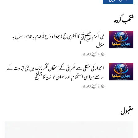
منتخب کردہ
نبی اکرم ﷺ کا آخری حج (حجۃ الوداع): قدم بہ قدم ، منزل بہ
منزل
4 مہینے AGO
اقتدار کی منتقلی سے حکمرانی کے امتحان تککرناٹک میں نئی قیادت کے
سامنے سیاسی استحکام اور سماجی توازن کا چیلنج
2 مہینے AGO
مقبول