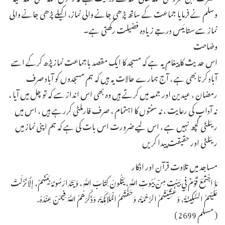
وسلم نے فرمایا جماعت کے ساتھ پڑھی جانے والی نماز، اکیلے پڑھی جانے والی
نماز سے ستائیس درجے زیادہ فضیلت رکھتی ہے۔
وضاحت
اس حدیث کا پیغام یہ ہے کہ مسجد کا ایک مقصد باجماعت نماز پڑھ کرکے اسے
آباد کرنا بھی ہے ، آج ہمارے حالات یہ ہیں کہ ہم مسجدوں کو آباد صرف
رمضان ، عیدین اور جمعہ میں کرتے ہیں وہ بھی اس انداز سے کہ تو چل میں آیا ،
نہ آداب کی رعایت ، نہ سنتوں کا اہتمام ، صرف فارملٹی کررہے ہیں ، اس میں
ریئلٹی کچھ نہیں ہے ، اس لیے ضرورت اس بات کی ہے کہ ہم اپنی نماز میں
ریئلٹی اور حقیقت پیدا کریں ـ
مساجد میں تلاوت قرآن اور اذکار
مَا اجْتَمَعَ قَوْمٌ فِي بَيْتٍ مِنْ بُيُوتِ اللَّهِ، يَتْلُونَ كِتَابَ اللَّهِ، وَيَتَدَارَسُونَهُ بَيْنَهُمْ، إِلَّا نَزَلَتْ
عَلَيْهِمُ السَّكِينَةُ، وَغَشِيَتْهُمُ الرَّحْمَةُ، وَحَفَّتْهُمُ الْمَلَائِكَةُ، وَذَكَرَهُمُ اللَّهُ فِيمَنْ عِنْدَهُ.
( مسلم 2699 )