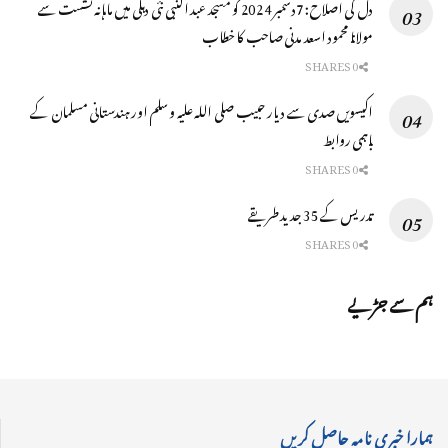
دل کی اصلاح: 7دسمبر 2024 کو مسجد عبد النبی نئی دہلی میں ماہانہ نشست سے
مولانا محمود اسعد مدنی صاحب کا خطاب
0 SHARES
اکیسویں صدی سے دیار حبیب صلی اللہ علیہ وسلم اور ہندستانی مسلمان کے
باہمی روابط
0 SHARES
تدریس کے 35 جدید طریقے
0 SHARES
ہم سے جڑیے
ہمارا خبری نامہ حاصل کریں