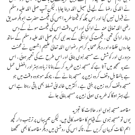
نے اللہ کی رضا کے لیے فی سبیل اللہ دینا چاہا ، لیکن آپ صلی اللہ علیہ وسلم
نے قبول نہیں کیا اور اس جگہ کو قیمتا خریدا جس کی قیمت حضرت ابوبکر صدیق
رضی اللہ تعالیٰ عنہ نے ادا کی اور اس وقت اس کی قیمت سونے کے دس
دینار ادا کی تھی ، قیمت کی ادائیگی کے بعد نبی کریم صلی اللہ علیہ وسلم کے ساتھ
چاروں خلفاء اور دیگر صحابہ کرام رضوان اللہ تعالیٰ علیہم اجمعین نے محنت
مزدوری اور کوشش سے مسجد نبوی بنائی اور اس طرح سے کی تعمیر ہوئی ، اس
سے یہ سمجھ میں آتا ہے کہ مسجد زمین خرید کرکے بنانا زیادہ بہتر اور افضل عمل
ہے بالمقابل وقف کردہ زمین پر مسجد بنانے کے ، چونکہ موجودہ وقت میں جو
مسجد وقف کردہ زمین پر بنتی ہے ، اکثر میں خاندانی تسلط بھی باقی رہتا ہے اس
لیے بہتر ہوگا کہ خریدی ہوئی زمین پر مسجد بنائی جائے ـ
مقاصد مسجد نبوی اور حالات کا تجزیہ
یوں تو مسجد نبوی کے قیام کا مقاصد کافی ہیں، لیکن ہم یہاں پر ترتیب وار کچھ
اہم نکات کو بیان کریں گے ،تاکہ اس کی روشنی میں دیگر مقاصد کا بھی سمجھنا