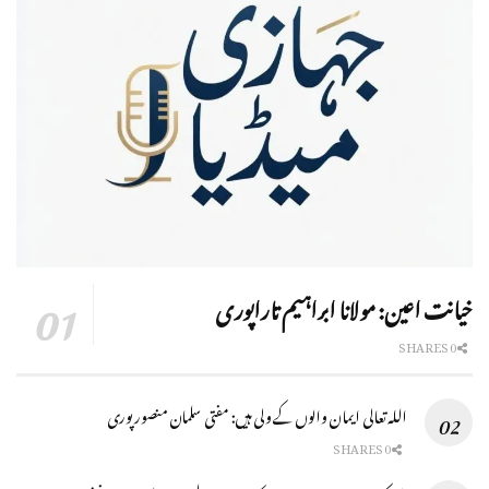
خیانت اعین: مولانا ابراہیم تاراپوری
0 SHARES
اللہ تعالی ایمان والوں کے ولی ہیں: مفتی سلمان منصور پوری
0 SHARES