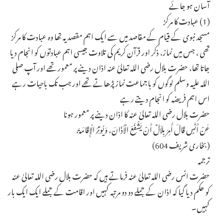
آسان ہو جائے ـ
(1) عبادت کا مرکز
مسجد نبوی کے قیام کے مقاصد میں سے ایک اہم مقصد یہ تھا وہ عبادت کا مرکز
تھی ، جس میں نماز، ذکر اور قرآن کریم کی تلاوت جیسی اہم عبادتوں کو انجام دیا
جاتا تھا، حضرت بلال رضی اللہ تعالیٰ عنہ اذان دینے پر معمور تھے اور آپ صلی
اللہ علیہ وسلم لوگوں کو باجماعت نماز پڑھاتے تھے اور جب تک باحیات رہے
اس اہم فریضہ کو انجام دیتے رہے ـ
حضرت بلال رضی اللہ تعالیٰ عنہ کا اذان دینے پر معمور ہونا
عَنْ أَنَسٍ قَالَ أُمِرَ بِلاَلٌ أَنْ يَشْفَعَ الْأَذَانَ، وَيُوتِرَ الْإِقَامَةَ.
(بخاری شریف 604)
ترجمہ
حضرت انس رضی اللہ تعالیٰ عنہ فرماتے ہیں کہ حضرت بلال رضی اللہ تعالیٰ عنہ
کو حکم دیا گیا کہ اذان کے جملے دو دو مرتبہ کہیں اور اقامت کے جملے ایک ایک بار
کہیں۔