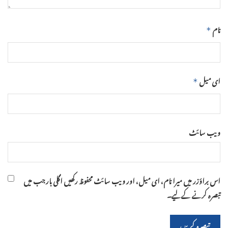
نام
*
ای میل
*
ویب‌ سائٹ
اس براؤزر میں میرا نام، ای میل، اور ویب سائٹ محفوظ رکھیں اگلی بار جب میں
تبصرہ کرنے کےلیے۔