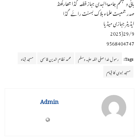
بانی و مہتمم جامعۃ الہدی جہاز قطعہ گڈا جھارکھنڈ
صدر جمعیت علماء بلاک بسنت رائے گڈا
ایڈیٹر جہازی میڈیا
29/9(2025
9568404747
Tags:
رسول خدا صلی اللہ علیہ وسلم
محمد نظام الدین قاسمی
مسجد قباء
مسجد نبوی کا قیام
Admin