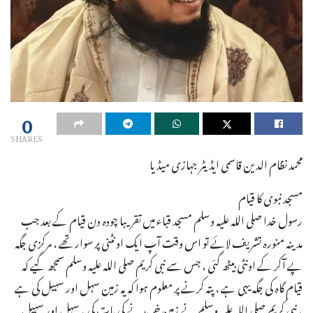
0
SHARES
محمد نظام الدین قاسمی ایڈیٹر جہازی میڈیا
مسجد نبوی کا قیام
رسول خدا صلی اللہ علیہ وسلم مسجد قباء میں تقریبا چودہ دن قیام کے بعد جب
مدینہ منورہ تشریف لائے تو اس وقت آپ ایک اونٹنی پر سوار تھے ، مرکزی جگہ
پے آکر کے اونٹی بیٹھ گئی ، جس سے نبی کریم صلی اللہ علیہ وسلم سمجھ گیے کہ
قیام گاہ کی جگہ یہی ہے ، پتہ کرنے پر معلوم ہوا کہ یہ زمین سہل اور سہیل کی ہے
، نبی کریم صلی اللہ علیہ وسلم نے زمین خریدنے کی بات کی ، سہل اور سہیل