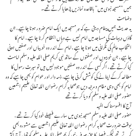
ہمیں ”مسجد نبوی میں” باقاعدہ نمازیں پڑھایا کرتے تھے۔
وضاحت
یہ حدیث ہمیں پیغام دیتی ہے کہ ہر مسجد میں ایک امام ضرور ہونا چاہیے ، جن
گاؤں دیہات کی مساجد میں امام نہیں ہے وہاں انتظام کرنا چاہیے ، امام کا
انتخاب عالم کی نگرانی میں ہونا چاہیے ،امام کے اندر وہ خوبیاں اور صفتیں ہونی
چاہیے ، جن خوبیوں اور صفتوں کے ساتھ نبی کریم صلی اللہ علیہ وسلم امامت
کیا کرتے تھے ، اگر کسی کے اندر وہ صفتیں موجود نہیں ہیں تو سیرت رسول کا
مطالعہ کرکے اپنانے کی کوشش کرنی چاہیے، ذمہ دار اور عوام کو بھی چاہیے کہ وہ
امام کو بھی وہی مقام و مرتبہ دیں جوصحابہ کرام رضوان اللہ تعالیٰ علیہم اجمعین
حضور صلی اللہ علیہ وسلم کو دیا کرتے تھے ـ
آج کا افسوسناک المیہ
حضور صلی اللہ علیہ وسلم مسجد نبوی میں سارے فیصلے خود کیا کرتے تھے ،
بوقت ضرورت صحابہ کرام رضوان اللہ تعالیٰ علیہم اجمعین سے مشورہ بھی
کرتے تھے لیکن فیصلہ کا حق صرف نبی کریم صلی اللہ علیہ وسلم کو تھا ، آج اکثر