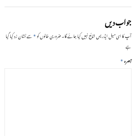
جواب دیں
آپ کا ای میل ایڈریس شائع نہیں کیا جائے گا۔
ضروری خانوں کو
سے نشان زد کیا گیا
*
ہے
تبصرہ
*