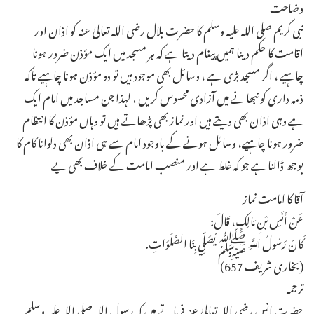
وضاحت
نبی کریم صلی اللہ علیہ وسلم کا حضرت بلال رضی اللہ تعالیٰ عنہ کو اذان اور
اقامت کا حکم دینا ہمیں پیغام دیتا ہے کہ ہر مسجد میں ایک مؤذن ضرور ہونا
چاہیے ، اگر مسجد بڑی ہے ، وسائل بھی موجود ہیں تو دو مؤذن ہونا چاہیے تاکہ
ذمہ داری کو نبھانے میں آزادی محسوس کریں ، لہذا جن مساجد میں امام ایک
ہے وہی اذان بھی دیتے ہیں اور نماز بھی پڑھاتے ہیں تو وہاں مؤذن کا انتظام
ضرور ہونا چاہیے، وسائل ہونے کے باوجود امام سے ہی اذان بھی دلوانا کام کا
بوجھ ڈالنا ہے جو کہ غلط ہے اور منصب امامت کے خلاف بھی یے ـ
آقا کا امامت نماز
عَنْ أَنَسِ بْنِ مَالِكٍ، قَالَ:
كَانَ رَسُولُ اللَّهِ ﷺ يُصَلِّي بِنَا الصَّلَوَاتِ.
(بخاری شریف 657)
ترجمہ
حضرت انس رضی اللہ تعالیٰ عنہ فرماتے ہیں کہ رسول اللہ صلی اللہ علیہ وسلم