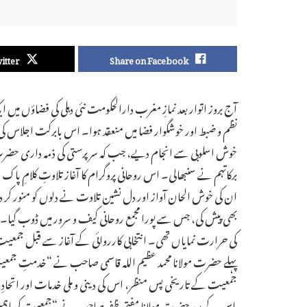
itter
Share on Facebook
آج بروز اتوار بعد نمازِ مغرب دارالحکومت نئی دہلی کی فضاؤں میں
نظم و ضبط اور خوشگوار فضا میں منعقد ہوا۔ اس بابرکت اجلاس
خوش اسلوبی سے انجام دیے، جب کہ سرپرستی کی ذمہ داری حضرت 
برکاتہم نے سنبھالی۔ اس روحانی پروگرام کا آغاز تلاوتِ کلام
ان کی خوش الحان آواز اور دل نشین تلاوت نے دلوں کو منور 
بھی پیش کی، جس سے پورا مجمع روحانی کیف و سرور میں ڈوب 
کی حرارت نمایاں تھی۔ انتخابی کارروائی کے آغاز سے قبل جمعیت
پہلے حضرت مولانا محمد عظیم اللہ قاسمی صاحب نے “خدمتِ جمع
جمعیت کے تاریخی پس منظر، اس کی دینی و ملی خدمات اور اتحاد
اس کے بعد حضرت مولانا مفتی ظفر صاحب نے “جمعیت کی اہمیت اور