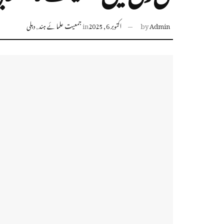
Admin
by
اکتوبر 6, 2025
in
جمعیت علمائے ہند
,
دہلی