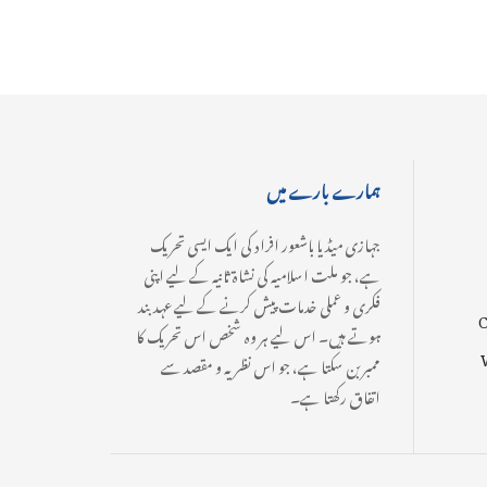
ہمارے بارے میں
جہازی میڈیا باشعور افراد کی ایک ایسی تحریک
ہے، جو ملت اسلامیہ کی نشاۃ ثانیہ کے لیے اپنی
فکری و عملی خدمات پیش کرنے کے لیے عہدبند
C
ہوتے ہیں۔ اس لیے ہر وہ شخص اس تحریک کا
ممبر بن سکتا ہے، جو اس نظریہ و مقصد سے
اتفاق رکھتا ہے۔