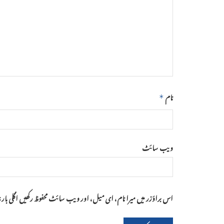
نام
*
ویب‌ سائٹ
اس براؤزر میں میرا نام، ای میل، اور ویب سائٹ محفوظ رکھیں اگلی با