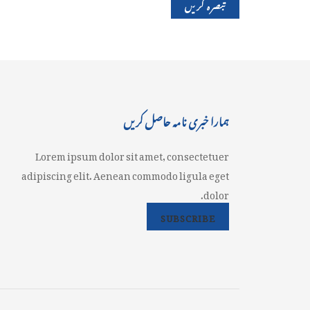
ہمارا خبری نامہ حاصل کریں
Lorem ipsum dolor sit amet, consectetuer
adipiscing elit. Aenean commodo ligula eget
dolor.
SUBSCRIBE