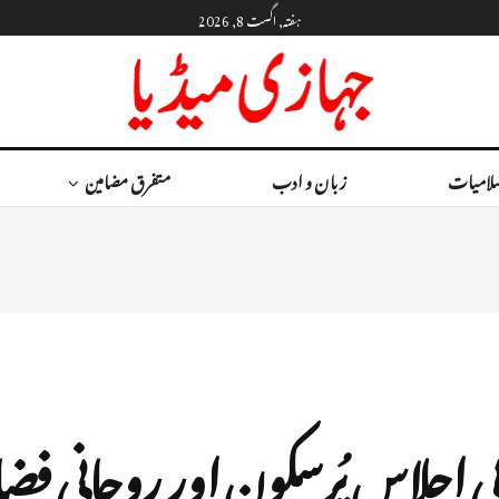
ہفتہ, اگست 8, 2026
لامیات
زبان و ادب
متفرق مضامین
ابی اجلاس پُرسکون اور روحانی فضا 