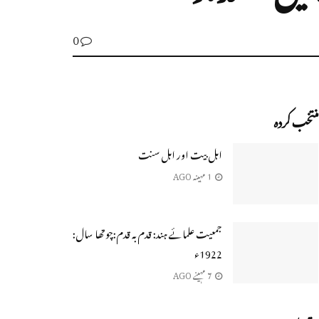
0
منتخب کردہ
اہل بیت اور اہل سنت
1 مہینہ AGO
جمعیت علمائے ہند: قدم بہ قدم:چوتھا سال:
1922ء
7 مہینے AGO