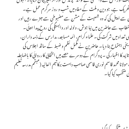
ی تحریک ہے، جو دین و ملت کے مفاد میں شب و روز سرگرم عمل ہے۔
عین سے اپیل کی کہ وہ جمعیت کے مشن سے مضبوطی سے جڑے رہیں اور
طاب سے حاضرین میں نیا جوش، ولولہ اور وابستگی کی روح پیدا ہوئی۔
عداد میں شرکت کی۔ علماء کرام، ائمہ مساجد، مدارس کے ذمہ داران،
خی اجتماع بنا دیا۔ حاضرین نے مکمل نظم و ضبط کے ساتھ اجلاس کی
 تائید کا اظہار کی ۔ پروگرام کے دوسرے حصے میں انتخابی کارروائی کا باضابطہ
انا محمد قاسم نوری قاسمی صاحب دامت برکاتہم العالیہ (مہتمم مدرسہ تعلیم
ی منتخب کیا گیا۔
ری منتخب کیا گیا۔