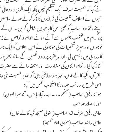
نے کہا کہ جمعیت صرف ایک تنظیم نہیں بلکہ ایک فکری و روحان
انہوں نے اسلافِ جمعیت کی قربانیوں کا ذکر کرتے ہوئے سام
اپنے رفقاء و احباب کو بھی اس کارِ خیر میں شامل کریں۔ ان کے خ
پروگرام میں مختلف جگہوں سے آئے ہوئے عوام و خواص نے بڑی ت
نوجوان اور معزز شخصیات کی موجودگی نے اس اجلاس کو ایک تاری
کارروائی میں دلچسپی لی، اور ہر تقریر پر داد و تحسین کے ساتھ بھرپور
آغاز کیا گیا۔ تمام ارکان کی مشاورت اور متفقہ رائے سے حضرت مول
القرآن، تکیہ کالے خاں، میر درد روڈ نئی دہلی) کو صدرِ جمعیت نئی دہل
اسی طرح چار نائب صدور کا انتخاب عمل میں آیا:
مولانا رفیق صاحب (مہتمم مدرسہ حیدرآباد ہاؤس، آندھرا بھون)
مولانا صابر صاحب
حاجی رفیق عرف لڈو صاحب (متولی مسجد تکیہ کالے خاں)
حاجی راشد صاحب (متولی 64 کھمبھا)
جبکہ حاجی مبشر صاحب کو خازن اور حاجی اسعد میاں صاحب کو سکریٹ