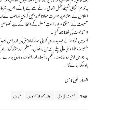
یہ تمام انتخابی فیصلے مکمل اتفاقِ رائے سے طے پائے، جس پر شرکاء
اجلاس کے اختتام پر حضرت مولانا محمد یحییٰ کریمی صاحب نے نہایت پ
جمعیت کے استحکام اور امتِ مسلمہ کے اتحاد کے لیے خصوصی دعا
اجتماعیت کی فضا چھا گئی۔
آخر میں شرکاء نے عہدیداران کو دلی مبارکباد پیش کی اور اس اُمید
جمعیت علماء نئی دہلی پہلے سے زیادہ فعال، منظم اور مؤثر کردار ا
یہ اجلاس اپنی روحانیت، نظم و ضبط، اور اخوت و بھائی چارے کے 
یاد رکھا جائے گا ۔
انصار الحق قاسمی
Tags:
جمعیت نئی دہلی
مولانا محمد قاسم نوری
نئی دہلی