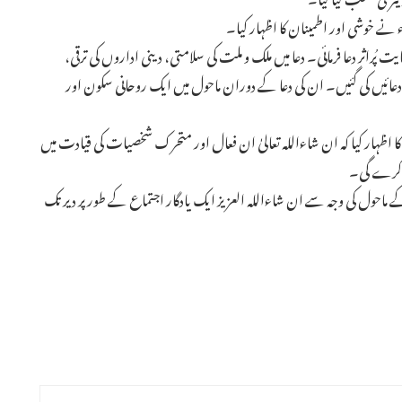
 نے خوشی اور اطمینان کا اظہار کیا۔
ُراثر دعا فرمائی۔ دعا میں ملک و ملت کی سلامتی، دینی اداروں کی ترقی،
ئیں کی گئیں۔ ان کی دعا کے دوران ماحول میں ایک روحانی سکون اور
 کا اظہار کیا کہ ان شاءاللہ تعالیٰ ان فعال اور متحرک شخصیات کی قیادت میں
دا کرے گی۔
ماحول کی وجہ سے ان شاءاللہ العزیز ایک یادگار اجتماع کے طور پر دیر تک