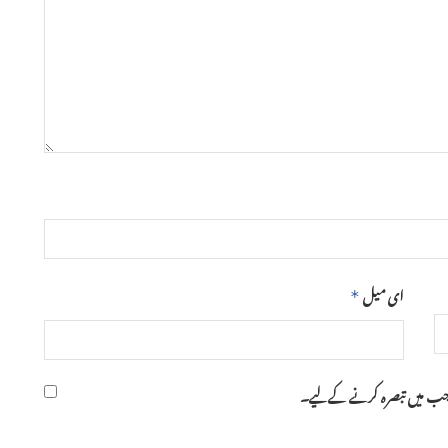
ای میل
*
ر جب میں تبصرہ کرنے کےلیے۔