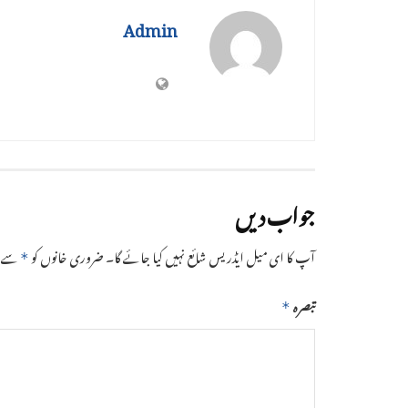
Admin
جواب دیں
آپ کا ای میل ایڈریس شائع نہیں کیا جائے گا۔
ضروری خانوں کو
سے نش
*
تبصرہ
*