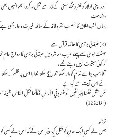
اور اپنی اولاد کو فقر و تنگدستی کے ڈر سے قتل نہ کرو، ہم انہیں
وضاحت
یہاں خشية املاق کا مطلب فقر وفاقہ کے ساتھ غیرت و عار بھی ہے گو
(3) طبقاتی برتری کا خاتمہ قرآن سے
بعثت نبوی سے پہلے عرب معاشرہ میں طبقاتی برتری کا رواج عام تھا 
کو کوئی حیثیت نہیں دیتے تھے ،
آقا جب چاہے غلام کو مار سکتا تھا، بیچ سکتا تھا یا اس پر ظلم کر سکتا 
نے اس آیت سے کیا ہے
مَن قَتَلَ نَفْسًا بِغَيْرِ نَفْسٍ أَوْ فَسَادٍ فِي الْأَرْضِ فَكَأَنَّمَا قَتَلَ النَّاسَ جَمِيعًا ۚ وَم
(المائدة 32)
ترجمہ
جس نے کسی ایک جان کو قتل کیا بغیر اس کے کہ اس نے کسی کو قتل ک