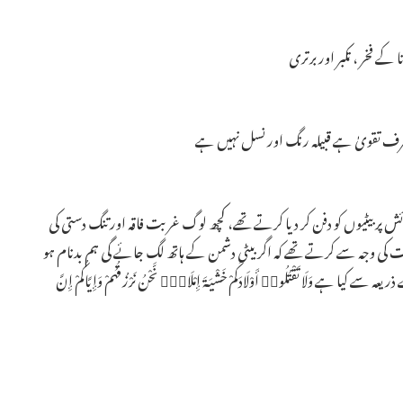
 فخر ، تکبر اور برتری ـ
رف تقویٰ ہے قبیلہ رنگ اور نسل نہیں ہے ـ
ش پر بیٹیوں کو دفن کر دیا کرتے تھے، کچھ لوگ غربت فاقہ اور تنگ دستی کی
ت کی وجہ سے کرتے تھے کہ اگر بیٹی دشمن کے ہاتھ لگ جائے گی ہم بدنام ہو
ا تَقْتُلُوا۟ أَوْلَادَكُمْ خَشْيَةَ إِمْلَاقٍۖ نَّحْنُ نَرْزُقُهُمْ وَإِيَّاكُمْ إِنَّ