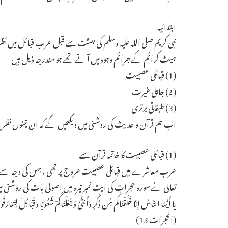
ابتدائیہ
نبی کریم صلی اللہ علیہ وسلم کی بعثت سے قبل عرب قبائل میں نظری
ہیٹ کرائم کے جرائم وجود میں آ تے تھے جو مندرجہ ذیل ہیں ـ
(1) قبائلی عصبیت
(2) جاہلی غیرت
(3) طبقاتی برتری
اب ہم قرآن و حدیث کی روشنی میں دیکھیں گے کہ ان تینوں نظریات کا
(1) قبائلی عصبیت کا خاتمہ قرآن سے
عرب معاشرے میں قبائلی عصبیت عروج پر تھی ، جس کی وجہ سے جنگیں 
تعالی نے سورہ حجرات کی ایت نمبر تیرہ میں اصولی بات کی روشنی میں قب
يَا أَيُّهَا النَّاسُ إِنَّا خَلَقْنَاكُم مِّن ذَكَرٍ وَأُنثَىٰ وَجَعَلْنَاكُمْ شُعُوبًا وَقَبَائِلَ لِتَعَارَفُوا ۚ 
(الحجرات 13)