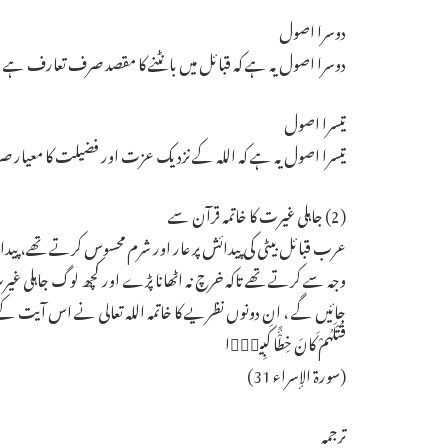
دوسرا اصول
دوسرا اصول یہ ہے کہ قبائل میں بانٹنے کا مقصد صرف تعارف ہے نا کے
تیسرا اصول
تیسرا اصول یہ ہے کہ اللہ کے نزدیک عزت اور فضیلت کا معیار ص
(2) جاہلی غیرت کا خاتمہ قرآن سے
عرب قبائل بیٹی کی پیدائش پر عار اور شرم محسوس کرتے تھے، پیدائ
وجہ سے کرتے تھے تاکہ خرچ نہ اٹھانا پڑے اور کچھ لوگ جاہلی غیر
جائیں گے ، ان دونوں نظریے کا خاتمہ اللہ تعالی نے اس آیت کے ذریعہ سے کیا ہے وَلَ
قَتْلَهُمْ كَانَ خِطْـًٔا كَبِيرًۭا
(سورۃ الإسراء 31)
ترجمہ