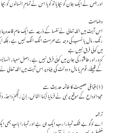
اور جس نے ایک جان کو بچایا تو گویا اس نے تمام انسانوں کو بچا ل
وضاحت
اس آیت میں اللہ تعالی نے نفسا کے ذریعہ سے ایک عام قاعدہ بی
رنگ، مال یا نسب کی وجہ سے حرمت الگ الگ نہیں ہے ،بلکہ ایک 
میں کوئی فرق نہیں ہے
کمزور اور طاقتور کی جان میں کوئی فرق نہیں ہے ،اصل معیار انس
کے قبیلے، قوم یا مال و دولت کی بنیاد پر اس آیت میں اللہ تعالی نے ط
(1) قبائلی عصبیت کا خاتمہ حدیث سے
حجۃ الوداع کے موقع پر نبی نے فرمایا أَيُّهَا النَّاسُ، إِنَّ رَبَّكُمْ وَاحِدٌ، وَأَبَاكُمْ وَاحِدٌ،
ترجمہ
اے لوگو بے شک تمہارا رب ایک ہی ہے اور تمہارا باپ بھی ایک ہی
فضیلت نہیں ہے سوائے تقویٰ کے