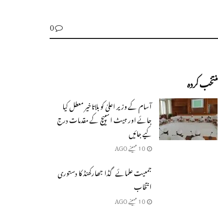
0
منتخب کردہ
آسام کے وزیر اعلیٰ کو بلاتاخیر معطل کیا
جائے اور ہیٹ اسپیچ کے مقدمات درج
کیے جائیں
10 مہینے AGO
جمعیت علمائے گڈا جھارکھنڈ کا دستوری
انتخاب
10 مہینے AGO