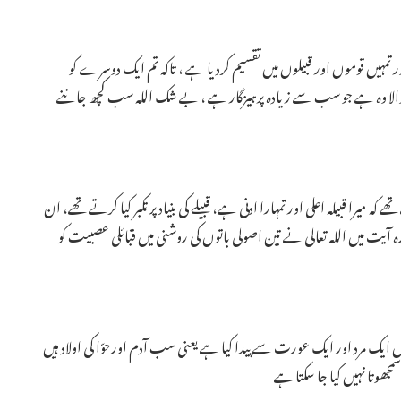
تمہیں قوموں اور قبیلوں میں تقسیم کردیا ہے ، تاکہ تم ایک دوسرے کو
ا وہ ہے جو سب سے زیادہ پرہیزگار ہے ، بے شک اللہ سب کچھ جاننے
کہ میرا قبیلہ اعلی اور تمہارا ادنی ہے، قبیلے کی بنیاد پر تکبر کیا کرتے تھے، ان
 آیت میں اللہ تعالی نے تین اصولی باتوں کی روشنی میں قبائلی عصبیت کو
ایک مرد اور ایک عورت سے پیدا کیا ہے یعنی سب آدم اورحوّا کی اولاد ہیں
ھوتا نہیں کیا جا سکتا ہے ـ