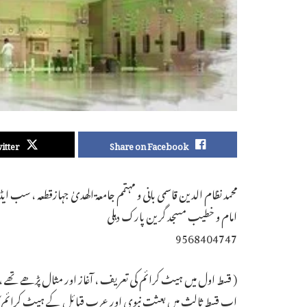
itter
Share on Facebook
محمد نظام الدین قاسمی بانی و مہتمم جامعة الھدیٰ جہازقطعہ ، سب ای
امام و خطیب مسجد گرین پارک دہلی
9568404747
( قسط اول میں ہیٹ کرائم کی تعریف ، آغاز اور مثال پڑھے تھے 
اب قسط ثالث میں بعثت نبوی اور عرب قبائل کے ہیٹ کرائم کا