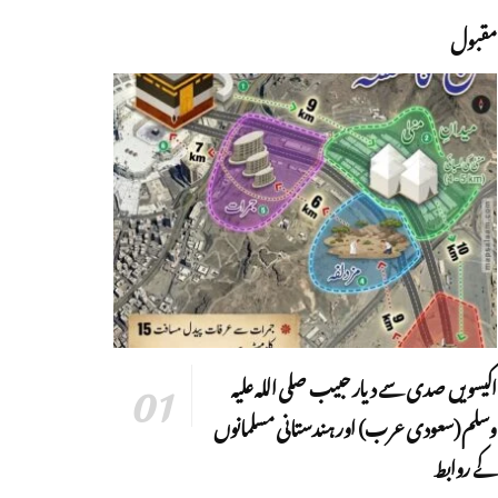
مقبول
اکیسویں صدی سے دیار حبیب صلی اللہ علیہ
وسلم (سعودی عرب) اور ہندستانی مسلمانوں
کے روابط