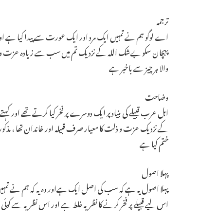
ترجمہ
اے لوگو ہم نے تمہیں ایک مرد اور ایک عورت سے پیدا کیا ہے اور 
پہچان سکو بےشک اللہ کے نزدیک تم میں سب سے زیادہ عزت وال
والا ہر چیز سے باخبر ہے ـ
وضاحت
اہل عرب قبیلے کی بنیاد پر ایک دوسرے پر فخر کیا کرتے تھے اور کہتے تھے 
کے نزدیک عزت و ذلت کا معیار صرف قبیلہ اور خاندان تھا ، مذکورہ
ختم کیا ہے ـ
پہلا اصول
پہلا اصول یہ ہے کہ سب کی اصل ایک ہےاور وہ یہ کہ ہم نے تمہیں 
اس لیے قبیلے پر فخر کرنے کا نظریہ غلط ہے اور اس نظریہ سے کوئی سمج