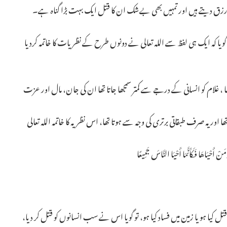
 بھی رزق دیتے ہیں اور تمہیں بھی بےشک ان کا قتل ایک بہت بڑا گناہ ہے۔
یا کہ ایک ہی لفظ سے اللہ تعالی نے دونوں طرح کے نظریات کا خاتمہ کردیا ـ
، غلام کو انسانی کے درجے سے کمتر سمجھا جاتا تھا ان کی جان، مال اور عزت
تھا اور یہ صرف طبقاتی برتری کی وجہ سے ہوتا تھا، اس نظریہ کا خاتمہ اللہ تعالی
َنْ أَحْيَاهَا فَكَأَنَّمَا أَحْيَا النَّاسَ جَمِيعًا
یا ہو یا زمین میں فساد کیا ہو، تو گویا اس نے سب انسانوں کو قتل کر دیا،