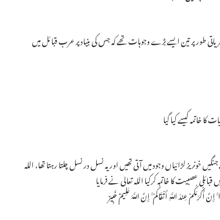
اتی طور پر تین ایسے بڑے وجوہات تھے کہ جس کی بنیاد پر عرب قبائل میں
 خاتمہ کیسے کیا گیا ـ
خونریز لڑائیاں وجود میں آتی تھیں اور یہ نسل در نسل چلتا رہتا تھا، اللہ
ائلی عصبیت کا خاتمہ کرکیا اللہ تعالی نے فرمایا ـ
إِنَّ أَكْرَمَكُمْ عِندَ اللَّهِ أَتْقَاكُمْ ۚ إِنَّ اللَّهَ عَلِيمٌ خَبِيرٌ