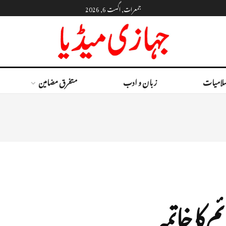
جمعرات, اگست 6, 2026
لامیات
زبان و ادب
متفرق مضامین
کا خاتمہ