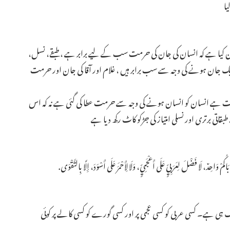
یا
ان کیا ہے کہ انسان کی جان کی حرمت سب کے لیے برابر ہے ،طبقے، نسل،
جان ہونے کی وجہ سے سب برابر ہیں ، غلام اور آقا کی جان اور حرمت
انیت ہے انسان کو انسان ہونے کی وجہ سے حرمت عطا کی گئی ہے نہ کہ اس
بقاتی برتری اور نسلی امتیاز کی جڑکو کاٹ رکھ دیا ہے ـ
 لَا فَضْلَ لِعَرَبِيٍّ عَلَى أَعْجَمِيٍّ، وَلَا لِأَحْمَرَ عَلَى أَسْوَدَ، إِلَّا بِالتَّقْوَى.
 ہے۔ کسی عربی کو کسی عجمی پر اور کسی گورے کو کسی کالے پر کوئی