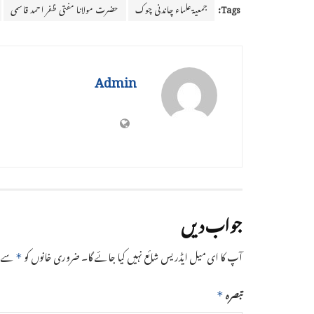
Tags:
جمعیۃعلماء چاندنی چوک
حضرت مولانا مفتی ظفر احمد قاسمی
Admin
جواب دیں
آپ کا ای میل ایڈریس شائع نہیں کیا جائے گا۔
ضروری خانوں کو
سے نش
*
تبصرہ
*