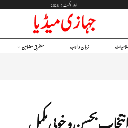
اتوار, اگست 9, 2026
لامیات
زبان و ادب
متفرق مضامین
 انتخاب بحسن و خوبی مکمل