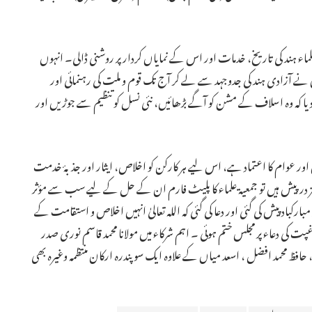
 ہند کی تاریخ، خدمات اور اس کے نمایاں کردار پر روشنی ڈالی۔ انہوں
 نے آزادی ہند کی جدوجہد سے لے کر آج تک قوم و ملت کی رہنمائی اور
یا کہ وہ اسلاف کے مشن کو آگے بڑھائیں، نئی نسل کو تنظیم سے جوڑیں اور
اور عوام کا اعتماد ہے، اس لیے ہر کارکن کو اخلاص، ایثار اور جذبۂ خدمت
درپیش ہیں تو جمعیۃ علماء کا پلیٹ فارم ان کے حل کے لیے سب سے مؤثر
کباد پیش کی گئی اور دعا کی گئی کہ اللہ تعالیٰ انہیں اخلاص و استقامت کے
 کی دعاء پر مجلس ختم ہوئی ۔ اہم شرکاء میں مولانا محمد قاسم نوری صدر
 حافظ محمد افضل ، اسعد میاں کے علاوہ ایک سو پندرہ ارکان منتظمہ وغیرہ بھی