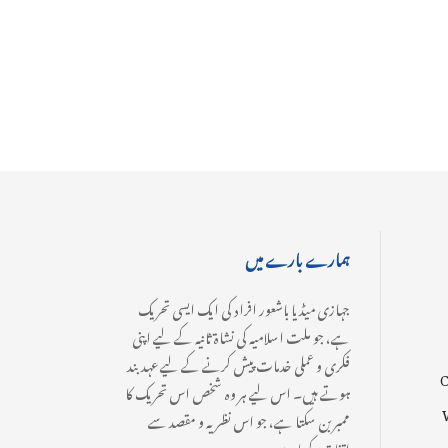
ہمارے بارے میں
جہازی میڈیا باشعور افراد کی ایک ایسی تحریک
ہے، جو ملت اسلامیہ کی نشاۃ ثانیہ کے لیے اپنی
فکری و عملی خدمات پیش کرنے کے لیے عہدبند
C
ہوتے ہیں۔ اس لیے ہر وہ شخص اس تحریک کا
ممبر بن سکتا ہے، جو اس نظریہ و مقصد سے
اتفاق رکھتا ہے۔