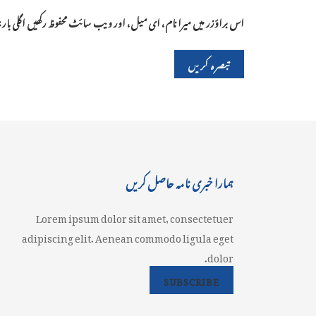
اس براؤزر میں میرا نام، ای میل، اور ویب سائٹ محفوظ رکھیں اگلی با
ہمارا خبری نامہ حاصل کریں
Lorem ipsum dolor sit amet, consectetuer
adipiscing elit. Aenean commodo ligula eget
dolor.
SUBSCRIBE