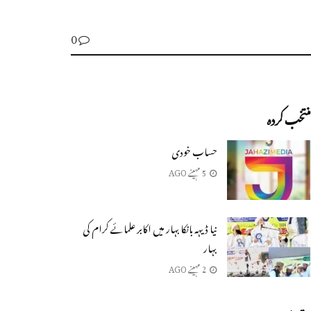
0
منتخب کردہ
حساب خودی
5 مہینے AGO
نیا ڈیہہ بانکا بہار میں اکابر علمائے کرام کی
بہار
2 مہینے AGO