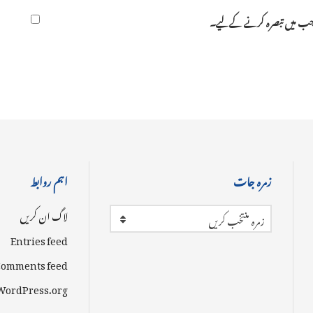
ر جب میں تبصرہ کرنے کےلیے۔
زمرہ جات
اہم روابط
لاگ ان کریں
زمرہ منتخب کریں
Entries feed
omments feed
WordPress.org