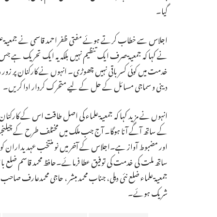
گیا۔
اجلاس سے خطاب کرتے ہوئے مفتی ظفر احمد قاسمی نے جمعیۃ علماء
نے کہا کہ جمعیۃ صرف ایک تنظیم نہیں بلکہ یہ ایک تحریک ہے جس
خدمت میں کوئی کسر باقی نہیں چھوڑی۔ انہوں نے کارکنان پر زور د
دینی و سماجی مسائل کے حل کے لیے متحرک کردار ادا کریں۔
انہوں نے مزید کہا کہ جمعیۃ علماء کی اصل طاقت اس کے کارکنان 
کے ساتھ آگے آنا ہوگا۔ آج جب ملک میں مختلف طرح کے چیلنجز 
اور مضبوط آواز ہے۔اجلاس کے آخر میں نو منتخب عہدیداران کو مبار
ساتھ ملت کی خدمت کی توفیق عطا فرمائے۔حافظ محمد قاسم ضلع باغپت
جمعیۃ علماء ضلع نئی دہلی، جناب محمد مبشر ، حاجی محمدعارف صاحب،
شریک ہوئے۔