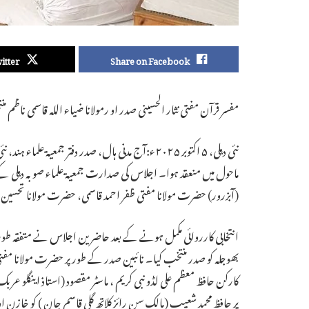
itter
Share on Facebook
مفسر قرآن مفتی نثار الحسینی صدر او رمولانا ضیاء اللہ قاسمی ناظم
نئی دہلی، ۵ اکتوبر ۲۰۲۵ء:آج مدنی ہال، صدر دفتر جمعیۃ
ماحول میں منعقد ہوا۔ اجلاس کی صدارت جمعیۃ علماء صوبہ دہلی ک
(آبزرور) حضرت مولانا مفتی ظفر احمد قاسمی، حضرت مولانا تح
انتخابی کارروائی مکمل ہونے کے بعد حاضرین اجلاس نے متفقہ طور 
بھوجلہ کو صدر منتخب کیا۔ نائبین صدر کے طور پر حضرت مولانا م
کارکن حافظ معظم علی لڈو نبی کریم ، ماسٹر مقصود (استاذ اینگلو ع
پر حافظ محمد شعیب (مالک سن رائز کلاتھ گلی قاسم جان ) کو خازن اور