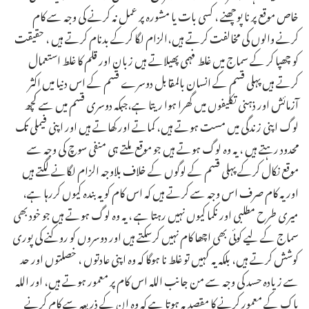
خاص موقع پر نا پوچھنے ، کسی بات یا مشورہ پر عمل نہ کرنے کی وجہ سے کام
کرنے والوں کی مخالفت کرتے ہیں،الزام لگا کرکے بدنام کرتے ہیں ، حقیقت
کو چھپا کر کے سماج میں غلط فہمی پھیلاتے ہیں زبان اور قلم کا غلط استعمال
کرتے ہیں پہلی قسم کے انسان بالمقابل دوسرے قسم کے اس دنیا میں اکثر
آزمائش اور ذہنی تکلیفوں میں گھرا ہوا ریتا ہے،جبکہ دوسری قسم میں سے کچھ
لوگ اپنی زندگی میں مست ہوتے ہیں، کماتے اور کھاتے ہیں اور اپنی فیملی تک
محدود رہتے ہیں ، یہ وہ لوگ ہوتے ہیں جو موقع ملتے ہی منفی سوچ کی وجہ سے
موقع نکال کرکے پہلی قسم کے لوگوں کے خلاف بلاوجہ الزام لگانے لگتے ہیں
اور یہ کام صرف اس وجہ سے کرتے ہیں کہ اس کام کو یہ بندہ کیوں کررہا ہے،
میری طرح مطلبی اور نکما کیوں نہیں رہتا ہے ، یہ وہ لوگ ہوتے ہیں جو خود بھی
سماج کے لیے کوئی بھی اچھا کام نہیں کرسکتے ہیں اور دوسروں کو روکنے کی پوری
کوشش کرتے ہیں، بلکہ یہ کہیں تو غلط نا ہوگا کہ وہ اپنی عادتوں ، خصلتوں اور حد
سے زیادہ حسد کی وجہ سے من جانب اللہ اس کام پر معمور ہوتے ہیں، اور اللہ
پاک کے معمور کرنے کا مقصد یہ ہوتا ہے کہ وہ ان کے ذریعہ سے کام کرنے