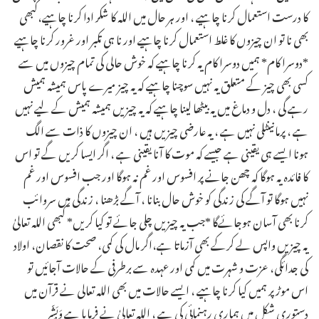
کا درست استعمال کرنا چاہیے ، اور ہر حال میں اللہ کا شکر ادا کرنا چاہیے،کبھی
بھی نا تو ان چیزوں کا غلط استعمال کرنا چاہیے اور نا ہی تکبر اور غرور کرنا چاہیے ـ
*دوسرا کام* ہمیں دوسرا کام یہ کرنا چاہیے کہ خوش حالی کی تمام چیزوں میں سے
کسی بھی چیز کے متعلق یہ نہیں سوچنا چاہیے کہ یہ چیز میرے پاس ہمیشہ ہمیش
رہے گی ، دل و دماغ میں یہ بیٹھا لینا چاہیے کہ یہ چیزیں ہمیشہ ہمیش کے لیے نہیں
ہے ، پرمانینٹلی نہیں ہے ، یہ عارضی چیزیں ہیں ، ان چیزوں کا ذات سے الگ
ہونا ایسے ہی یقینی ہے جیسے کہ موت کا آنا یقینی ہے ، اگر ایسا کریں گے تو اس
کا فائدہ یہ ہوگا کہ چھن جانے پر افسوس اور غم نہ ہوگا اور جب افسوس اور غم
نہیں ہوگا تو آگے کی زندگی کو خوش حال بنانا ، آگے بڑھنا ، زندگی میں سروائب
کرنا بھی آسان ہوجائےگا ـ*جب یہ چیزیں چلی جائے تو کیا کریں* کبھی اللہ تعالیٰ
یہ چیزیں واپس لے کرکے بھی آزماتا ہے،اگر مال کی کمی، صحت کا نقصان، اولاد
کی جدائگی، عزت و شہرت میں کمی اور عہدہ سے برطرفی کے حالات آجائیں تو
اس موڑ پر ہمیں کیا کرنا چاہیے ، ایسے حالات میں بھی اللہ تعالی نے قرآن میں
دستوری شکل میں ہماری رہنمائی کی ہے ، اللہ تعالیٰ نے فرمایا ہے وَبَشِّرِ