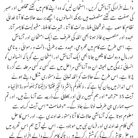
والے افراد کی آزمائش کریں ، امتحان لیں کہ وہ اپنے کام میں کتنے مخلص اور صبر
کی صفت سے کتنے متصف ہیں،چونکہ انسانوں پر اچھے برے حالات کا آنا خدائی
نظام کا حصہ ہے،خوشحالی ملنا، دولت کا آنا ، شہرت کا ملنا، مقبولیت کا میسر آنا،
عہدہ اور منصب پر فائز ہونا بھی اللہ کی طرف سے ایک امتحان اور آزمائش
ہے، اسی طرح سے کام میں محرومی، عہدہ سے برطرفی، ذلت و رسوائی ، بدنامی
اور مال و دولت کا چھن جانا بھی ایک آزمائش اور امتحان ہے ـ گویا کہ انسانوں کو
انسانی زندگی میں ہمیشہ ان دو آزمائشی مراحل میں سے کسی نہ کسی مرحلہ سے گزرنا
پڑتا ہے، اس طرح کے حالات کو اللہ تعالیٰ نے دستوری شکل دیتے ہوئے
اس انداز میں بیان کیا ہے کہ ، وَنَبْلُوكُم بِالشَّرِّ وَالْخَيْرِ فِتْنَةً ۖ وَإِلَيْنَا تُرْجَعُونَسورۃ الأنبياء
آیت 35 *ترجمہ* اور ہم تمہیں برائی اور بھلائی کے ذریعہ سے آزماتے ہیں، اور تم
سب ہماری ہی طرف لوٹائے جاؤ گے۔ *وضاحت* اس آیت کریمہ سے
معلوم ہوتا ہے کہ آزمائشی حالات کا آنا دستور خداوندی ہے ، اور اس کا حل
بھی کلام خداوندی اور فرمان نبی میں موجود ہے ، اس لیے آج ہم اس تحریر میں
وہ حل تلاش کرنے کی کوشش کرتے ہیں ، تاکہ کام کرنے والے افراد کے لیے