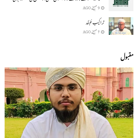
9 مہینے AGO
تراکیب مُہَنَّد
7 مہینے AGO
مقبول