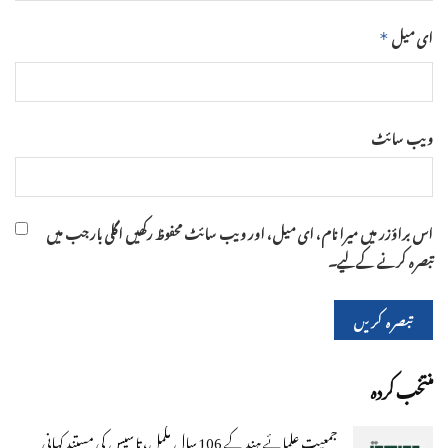
ای میل
*
ویب‌ سائٹ
اس براؤزر میں میرا نام، ای میل، اور ویب سائٹ محفوظ رکھیں اگلی بار جب میں
تبصرہ کرنے کےلیے۔
منتخب کردہ
جمعیت علمائے ہند کے 106سال مکمل، تاسیس کی مستند کہانی