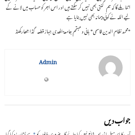
اتنا ملے گا کہ ہم گنتی بھی نہیں کر سکتے ہیں اور اس اجر کو حساب میں لانے کے
لیے اللہ نے کوئی پیمانہ بھی نہیں بنایا ہے ـ
*محمد نظام الدین قاسمی* بانی و مہتمم جامعۃ الھدی جہاز قطعہ گڈا جھارکھنڈ
Admin
جواب دیں
آپ کا ای میل ایڈریس شائع نہیں کیا جائے گا۔
ضروری خانوں کو
سے نشان زد کیا گیا
*