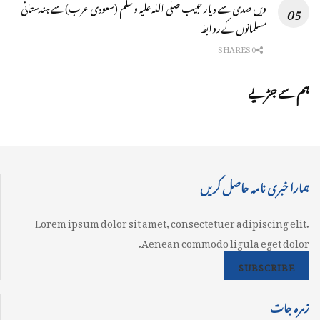
ویں صدی سے دیار حبیب صلی اللہ علیہ وسلم (سعودی عرب) سے ہندستانی
مسلمانوں کے روابط
0 SHARES
ہم سے جڑیے
ہمارا خبری نامہ حاصل کریں
Lorem ipsum dolor sit amet, consectetuer adipiscing elit.
Aenean commodo ligula eget dolor.
SUBSCRIBE
زمرہ جات