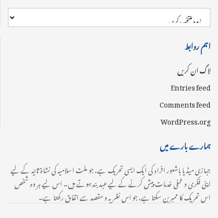
اہم روابط
لاگ ان کریں
Entries feed
Comments feed
WordPress.org
ہمارے بارے میں
جہازی میڈیا باشعور افراد کی ایک ایسی تحریک ہے، جو ملت اسلامیہ کی نشاۃ ثانیہ کے لیے
اپنی فکری و عملی خدمات پیش کرنے کے لیے عہدبند ہوتے ہیں۔ اس لیے ہر وہ شخص
اس تحریک کا ممبر بن سکتا ہے، جو اس نظریہ و مقصد سے اتفاق رکھتا ہے۔