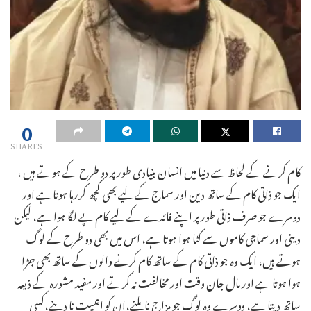
0
SHARES
کام کرنے کے لحاظ سے دنیا میں انسان بنیادی طور پر دو طرح کے ہوتے ہیں ،
ایک جو ذاتی کام کے ساتھ دین اور سماج کے لیے بھی کچھ کررہا ہوتا ہے اور
دوسرے جو صرف ذاتی طور پر اپنے فائدے کے لیے کام پے لگا ہوا ہے، لیکن
دینی اور سماجی کاموں سے کٹا ہوا ہوتا ہے، اس میں بھی دو طرح کے لوگ
ہوتے ہیں، ایک وہ جو ذاتی کام کے ساتھ کام کرنے والوں کے ساتھ بھی جڑا
ہوا ہوتا ہے اور مال جان وقت اور مخالفت نہ کرتے اور مفید مشورہ کے ذیعہ
ساتھ دیتا ہے، دوسرے وہ لوگ جو مزاج نا ملنے،ان کو اہمیت نا دینے،کسی