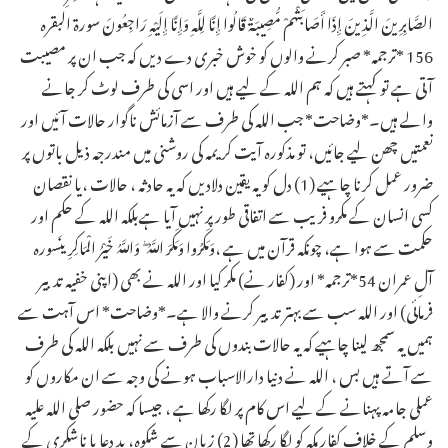
الصَّابِرِينَ الَّذِينَ إِذَا أَصَابَتْهُمْ مُّصِيبَةٌ قَالُوا إِنَّا لِلَّهِ وَإِنَّا إِلَيْهِ رَاجِعُونَ سورۃ البقرہ
156 *ترجمہ* صبر کرنے والوں کو خوش خبری دے دیں کہ جب ان پر مصیبت
آتی ہے تو کہتے ہیں کہ ہم اللہ کے لیے ہیں اور اسی کی طرف لوٹ کر جانے
والے ہیں۔*وضاحت* جب اللہ کی طرف سے آزمائش ناگوار حالات آئیں اور
نعمتیں چھن لیے جائیں، تو مذکورہ آیت کریمہ کی روشنی میں مندرجہ ذیل باتوں پر
ضرور عمل کرنا چاہیے ـ(1) دل کو یہ یقین دلادیں کہ یہ حادثہ ، حالات ،یا نقصان
کسی انسان کے مکرو فریب سے اتفاقی طور پر نہیں آیا ہےبلکہ اللہ کے حکم اور
حکمت سے ہوا ہے، چونکہ قرآن میں ہے ،وَمَكَرُوا وَمَكَرَ اللَّهُ ۖ وَاللَّهُ خَيْرُ الْمَاكِرِينَسورہ
آلِ عمران 54*ترجمہ* اور (کفار نے) مکر کیا اور اللہ نے بھی (اپنی خفیہ تدبیر
فرمائی) اور اللہ سب سے بہتر تدبیر کرنے والا ہے۔*وضاحت* اس آہت سے
ہمیں یہ سمجھ لینا چاہیے کہ یہ حالات بندوں کی طرف سے نہیں بلکہ اللہ کی طرف
سے آتے ہیں بس ، اللہ نے دنیا دارالاسباب ہونے کی وجہ سے ان مکاروں کو
عملی جامہ پہنانے کے لیے اس کام پر لگا رکھا ہے ، جیسا کہ حضور صلی اللہ علیہ
وسلم کے خلاف کفار مکہ کو لگا رکھا تھا (2) زبان سے شکوہ، بد دعا یا ناشکری کے