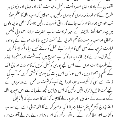
نقصان کے باوجود اپنی مصروفیت ، عمل،عبادت، نماز اور دینی اور دنیوی ہر
طرح کے کام اور ذمہ داری کو جاری رکھیں، یہ سوچیں کہ جب اللہ کا حکم ہوگا
تب خود ہی ہمارا کام رک جائے گا ، ذاتی طور پر نہ روکیں جیسا کہ ابھی حالیہ دنوں
میں بہار جھارکھنڈ ،اڈیشہ کے امیر شریعت جناب حضرت مولانا احمد ولی فیصل
رحمانی صاحب دامت برکاتہم العالیہ نے سخت ترین حالات ہونے کے باوجود
امارت شرعیہ کے کسی بھی کام اور اپنے عمل کو رکنے نہیں دیا ، اگر ایسا کریں
گے تو ایسا کرنے کا بڑا فائدہ یہ ہو گا کہ آپ سماج میں ایک مثبت اور مضبوط لیڈر
کے طور پر ثابت ہوں گے، اس لیے پوری کوشش کریں کہ کام بند نہ ہو باقی اللہ
کے حکم پر چھوڑ دیں ، اس دوران اس بات کی پوری کوشش کریں کہ آپ کی
ذات سے کسی کو تکلیف نہ ہو، اور اپنے آپ کو مثبت رد عمل سے دوسروں کے
لیے نمونہ بنا ئیں ـ(7) یہ یقین رکھیں کہ اس دنیا میں کچھ ملے یا نہ ملے اس صبر پر اللہ
کے وعدے کے مطابق اجر ضرور ملے گاجیسا کہ اللہ کا وعدہ ہے کہ إِنَّمَا يُوَفَّى
الصَّابِرُونَ أَجْرَهُم بِغَيْرِ حِسَابٍالزمر 10 کہ جو صبر کرے گا اللہ تعالیٰ اسے بے حساب
و کتاب اجر عطا کریں گے ، یہ یقین رکھیں کہ اس دنیا میں ملے یا نہ ملے آخرت میں