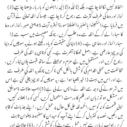
الفاظ نہیں نکالنا چاہیے۔ بلکہ إِنَّا لِلَّهِ وَإِنَّا إِلَيْهِ رَاجِعُونَ کو بار بار ہڑھنا چاہیے ـ(3)
نماز اور دعا کی طرف کثرت سے رجوع کرنا چاہیے ، جیسا کہ اللہ تعالٰی نے قرآن
میں فرمایا ہے وَاسْتَعِينُوا بِالصَّبْرِ وَالصَّلَاةِ سورۃالبقرہ آیت 45یعنی صبر ،نماز اور دعا
کا سہارا لے کرکے اللہ سے مدد طلب کریں ، چونکہ مصیبت میں سب سے بڑا
سہارا نماز اور دعا ہی ہے۔ (4) دنیا کی حقیقت کو یاد رکھتے ہوئے یہ سوچیں کہ دنیا
کی ہر چیز عارضی ہے، اصل ٹھکانا آخرت ہے۔ کمی کوتاہی پر اللہ کی طرف
رجوع کریں اور مستقبل میں نیے عزم و حوصلے کے ساتھ مثبت پلان تیار کریں ،
مخالفت میں عملی اقدام کی کوشش بالکل بھی نا کریں چونکہ یہ اللہ کی طرف سے
ہے اور اس میں بہت بڑا خیر چھپا ہوا ہے ، یہ سوچیں کہ جو چیز چلی گئی ہے اس
میں شر ہونے کی وجہ سے اللہ نے واپس لے لی ہے ـ(5) جب حالات ناموافق
اور مشکل ہو تو زبان اور قلم کا درست استعمال کریں،کسی کو برا بھلا نہ کہیں،
اپنی قسمت کو نہ کوسیں ،الحمدللہ علی کل حال پر عمل کریں ، اپنے جذبات کو قابو
میں رکھیں،غصہ پر کنٹرول کرکے اپنے آپ کو میدان کا مضبوط پہلوان ثابت
کریں جواب زبان سے نہیں عمل سے دینے کی کوشش کریں (6) حالات اور