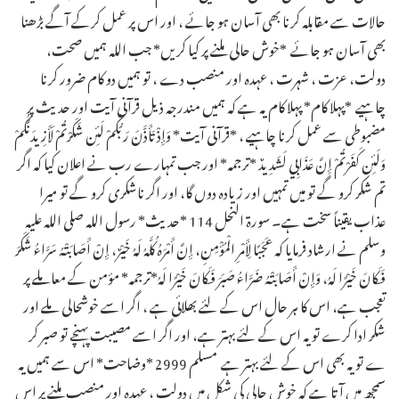
حالات سے مقابلہ کرنا بھی آسان ہو جائے ، اور اس پر عمل کرکے آگے بڑھنا
بھی آسان ہو جائے ـ *خوش حالی ملنے پر کیا کریں* جب اللہ ہمیں صحت،
دولت، عزت ، شہرت ، عہدہ اور منصب دے ، تو ہمیں دو کام ضرور کرنا
چاہیے ـ *پہلا کام* پہلا کام یہ ہے کہ ہمیں مندرجہ ذیل قرآنی آیت اور حدیث پر
مضبوطی سے عمل کرنا چاہیے ، *قرآنی آیت* وَإِذْ تَأَذَّنَ رَبُّكُمْ لَئِن شَكَرْتُمْ لَأَزِيدَنَّكُمْ
وَلَئِن كَفَرْتُمْ إِنَّ عَذَابِي لَشَدِيدٌ *ترجمہ* اور جب تمہارے رب نے اعلان کیا کہ اگر
تم شکر کرو گے تو میں تمہیں اور زیادہ دوں گا، اور اگر ناشکری کرو گے تو میرا
عذاب یقیناً سخت ہے۔ سورۃ النحل 114 *حدیث* رسول اللہ صلی اللہ علیہ
وسلم نے ارشاد فرمایا کہ عَجَبًا لِأَمْرِ الْمُؤْمِنِ، إِنَّ أَمْرَهُ كُلَّهُ لَهُ خَيْرٌ، إِنْ أَصَابَتْهُ سَرَّاءُ شَكَرَ
فَكَانَ خَيْرًا لَهُ، وَإِنْ أَصَابَتْهُ ضَرَّاءُ صَبَرَ فَكَانَ خَيْرًا لَهُ*ترجمہ* مؤمن کے معاملے پر
تعجب ہے، اس کا ہر حال اس کے لئے بھلائی ہے ، اگر اسے خوشحالی ملے اور
شکر ادا کرے تو یہ اس کے لئے بہتر ہے، اور اگر اسے مصیبت پہنچے تو صبر کر
ے تو یہ بھی اس کے لئے بہتر ہے ـ مسلم 2999 *وضاحت* اس سے ہمیں یہ
سمجھ میں آتا ہے کہ خوش حالی کی شکل میں دولت ، عہدہ اور منصب ملنے پر اس