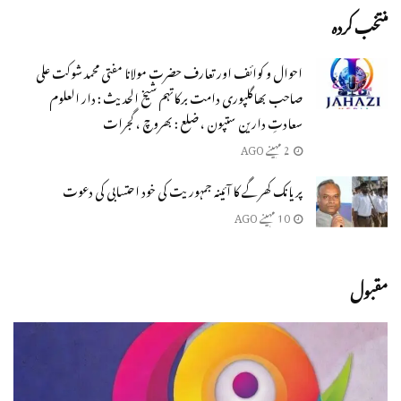
منتخب کردہ
احوال و کوائف اور تعارف حضرت مولانا مفتی محمد شوکت علی
صاحب بھاگلپوری دامت برکاتہم شیخ الحدیث : دار العلوم
سعادتِ دارین ستپون ، ضلع : بھروچ ، گجرات
2 مہینے AGO
پریانک کھرگے کا آئینہ جمہوریت کی خود احتسابی کی دعوت
10 مہینے AGO
مقبول