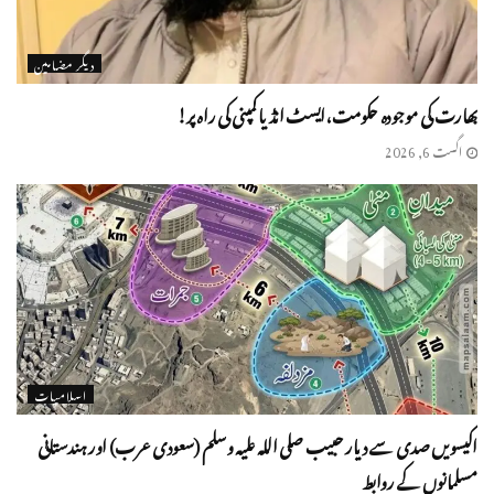
دیگر مضامین
بھارت کی موجودہ حکومت،ایسٹ انڈیا کمپنی کی راہ پر!
اگست 6, 2026
اسلامیات
اکیسویں صدی سے دیار حبیب صلی اللہ علیہ وسلم (سعودی عرب) اور ہندستانی
مسلمانوں کے روابط