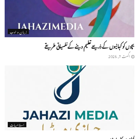
زبان و ادب
بچوں کو کہانیوں کے ذریعے تعلیم دینے کے نفسیاتی طریقے
اگست 7, 2026
اسلامیات
گناہوں کا ریویزن