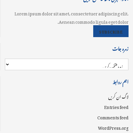
Lorem ipsum dolor sit amet, consectetuer adipiscing elit.
Aenean commodo ligula eget dolor.
SUBSCRIBE
زمرہ جات
اہم روابط
لاگ ان کریں
Entries feed
Comments feed
WordPress.org