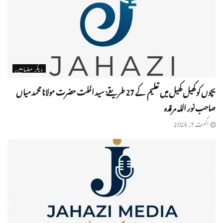
دیگر مضامین
بچوں کو کھیل کھیل میں تعلیم کے 27 طریقے: سید الملت حضرت مولانا محمد میاں
صاحب نور اللہ مرقدہ
اگست 7, 2026