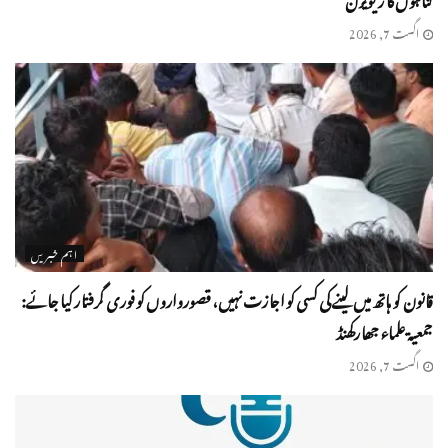
اگست 7, 2026
اہم خبریں
قانون کو ہاتھ میں لینے کی کسی کو اجازت نہیں، قصورواروں کو فوری گرفتار کیا جائے:
جمعیۃ علماء جھارکھنڈ
اگست 7, 2026