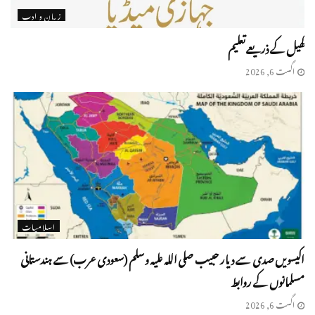
زبان و ادب
کھیل کے ذریعے تعلیم
اگست 6, 2026
اسلامیات
اکیسویں صدی سے دیار حبیب صلی اللہ علیہ وسلم (سعودی عرب) سے ہندستانی
مسلمانوں کے روابط
اگست 6, 2026