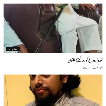
اسلامیات
تعدد ازدواج كو روكنے كا قانون
اگست 6, 2026