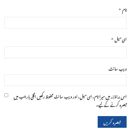
نام
*
ای میل
*
ویب‌ سائٹ
اس براؤزر میں میرا نام، ای میل، اور ویب سائٹ محفوظ رکھیں اگلی بار جب میں
تبصرہ کرنے کےلیے۔