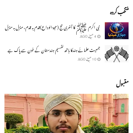
منتخب کردہ
نبی اکرم ﷺ کا آخری حج (حجۃ الوداع)قدم بہ قدم، منزل بہ منزل
4 مہینے AGO
جمعیت علمائے ہندکا ہاتھ تقسیم ہندستان کے خون سے پاک ہے
10 مہینے AGO
مقبول