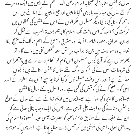
سال کا جشن منایا؟ کیا صحابہ اکرام رضی اللہ عنھم نے آپس میں ایک دوسرے
کونئے سال کی مبارک باد دی؟کیا تابعین اور تبع تابعین کے زمانے میں اس
رسم کو منایاگیا؟ کیا دیگر مسلمان حکمرانوں نے اس کے جشن کی محفلوں میں
شرکت کی؟ جب کہ اس وقت تک اسلام کا پرچم جزیرۃ العرب سے نکل کر
ایران، عراق، مصر، شام ،افریقہ اور مشرقِ وسطیٰ کے اہم ممالک تک پہنچ چکا
تھا۔ یہ وہ سوالات ہیں جن کا جواب ہر عقل مند شخص نفی میں دے گا۔ تو
پھرسوال ہے کہ آج کیوں مسلمان اس کام کو انجام دے رہے ہیں؟آخراس
کی شروعات کس نے کی ؟ کو ن لوگ نئے سال کا جشن مناتے ہیں ؟ کیوں
مناتے ہے؟ اور اس وقت مسلمانوں کو کیا کرنا چاہیے؟ ان چند سطور کے اندر
اسی کو واضح کرنے کی کوشش کی گئی ہے۔در اصل یہ نئے سال کا جشن
عیسائیوں کاایجاد کیا ہوا ہے، عیسائیوں میں قدیم زمانے سے نئے سال کے موقع
پر جشن منانے کی روایت چلی آرہی ہے، جس کی ایک وجہ یہ بتائی جاتی ہے کہ
ان کے عقیدے کے مطابق ۲۵/دسمبر کو حضرت عیسیٰ علیہ الصلوۃ والسلام کی
پیدائش ہوئی ، اسی کی خوشی میں کرسمس ڈے منایا جاتا ہے ،اور چوں کہ موجودہ