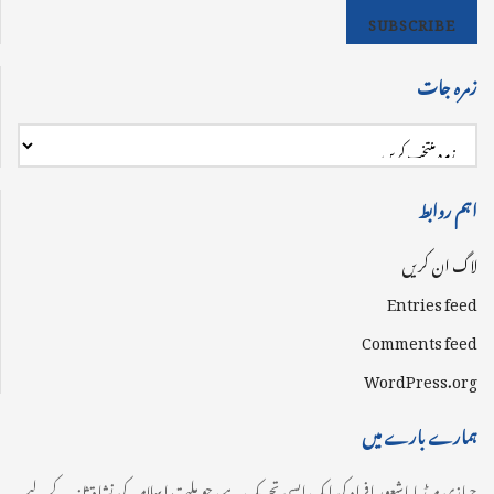
SUBSCRIBE
زمرہ جات
اہم روابط
لاگ ان کریں
Entries feed
Comments feed
WordPress.org
ہمارے بارے میں
جہازی میڈیا باشعور افراد کی ایک ایسی تحریک ہے، جو ملت اسلامیہ کی نشاۃ ثانیہ کے لیے