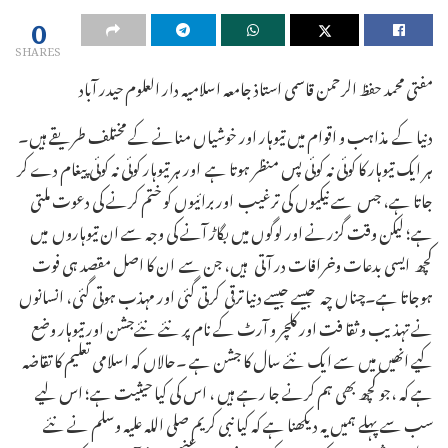
0
SHARES
مفتی محمد حفظ الرحمن قاسمی استاذ جامعہ اسلامیہ دار العلوم حیدر آباد
دنیا کے مذاہب و اقوام میں تیوہار اور خوشیاں منانے کے مختلف طریقے ہیں۔
ہر ایک تیوہار کا کوئی نہ کوئی پس منظر ہوتا ہے اور ہر تیوہار کوئی نہ کوئی پیغام دے کر
جاتا ہے، جس سے نیکیوں کی ترغیب اور برائیوں کو ختم کرنے کی دعوت ملتی
ہے؛ لیکن وقت گزرنے اور لوگوں میں بگاڑ آنے کی وجہ سے ان تیوہاروں میں
کچھ ایسی بدعات وخرافات در آتی ہیں، جن سے ان کا اصل مقصد ہی فوت
ہوجاتا ہے۔چناں چہ جیسے جیسے دنیا ترقی کرتی گئی اور مہذب ہوتی گئی، انسانوں
نے تہذیب و ثقا فت اور کلچر و آرٹ کے نام پر نئے نئےجشن اور تیوہار وضع
کیے انھیں میں سے ایک نئے سال کا جشن ہے ۔حالاں کہ اسلامی تعلیم کا تقاضہ
ہے کہ ،جو کچھ بھی ہم کرنے جا رہے ہیں ، اس کی کیا حیثیت ہے؛ اس لیے
سب سے پہلے ہمیں یہ دیکھنا ہے کہ کیا نبی کریم صلی اللہ علیہ وسلم نے نئے