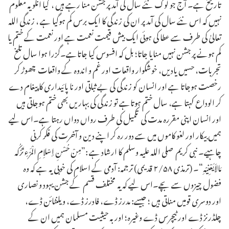
تاریخ ہے۔ آج جو لوگ نئے سال کی آمد پر جشن منا رہے ہیں ، کیا انکو یہ معلوم
نہیں کہ اس نئے سال کی آمد پر ان کی زندگی کا ایک برس کم ہوگیا ہے ، زندگی اللہ
تعالیٰ کی طرف سے عطا کی ہوئی ایک بیش قیمت نعمت ہے اور نعمت کے ختم یا
کم ہونے پر جشن نہیں منایا جاتا؛ بل کہ افسوس کیا جاتاہے۔گزرا ہوا سال تلخ
تجربات، حسیں یادیں، خوشگوار واقعات اور غم و اندوہ کے واقعات چھوڑ کر
رخصت ہوجاتا ہے اور انسان کو زندگی کی بے ثباتی اور نا پائیداری کا پیغام دے
کر الوداع کہتا ہے، سال ختم ہوتاہے تو زندگی کی بہاریں بھی ختم ہوجاتی ہیں
اور انسان اپنی مقررہ مدت کی تکمیل کی طرف رواں دواں رہتا ہے۔اس لیے
ہمیں بیکار اور لغو کاموں میں سے دور رہ کر اپنے دین و آخرت کی فکر کرنی
چاہیے۔ نبی کریم صلی اللہ علیہ وسلم کا ارشاد ہے :”مِنْ حُسْنِ إسْلاِمِ الْمَرْءِ تَرْکُہ
مَالاَیَعْنِیْہِ“۔ (ترمذی ۲/۵۸ قدیمی) ترجمہ: آدمی کے اسلام کی خوبی یہ ہے کہ وہ
فضول چیزوں سے بچے۔اس لیے کہ یہ مختلف قسم کے جشن یہود و نصاری
اور دوسری قومیں مناتی ہیں ؛ جیسے: مدرز ڈے، فادرز ڈے، ویلنٹائن ڈے،
چلڈرنز ڈے اور ٹیچرس ڈے وغیرہ؛ اور بہ حیثیت مسلمان ہمیں ان کے