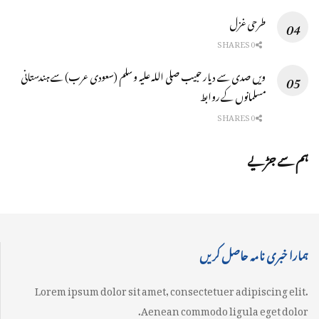
طرحی غزل
0 SHARES
ویں صدی سے دیار حبیب صلی اللہ علیہ وسلم (سعودی عرب) سے ہندستانی
مسلمانوں کے روابط
0 SHARES
ہم سے جڑیے
ہمارا خبری نامہ حاصل کریں
Lorem ipsum dolor sit amet, consectetuer adipiscing elit.
Aenean commodo ligula eget dolor.