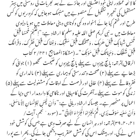
کا لائحہ عملاور اپنی خود احتسابی اور جائزے کے بعد تجربات کی روشنی میں بہتر
مستقبل کی تعمیر و تشکیل کے منصوبے میں منہمک ہوجائیں کہ کمزوریوں کو کس
طرح اور ختم کیا جائے ؟خواہ وہ کمی وکوتاہی دینی معاملات میں ہو یا دنیوی
معاملات میں ۔ نبی کریم صلی اللہ علیہ وسلم کا ارشاد ہے: ”اِغْتَنِمْ خَمْسًا قَبْلَ
خَمْسٍ شَبَابَکَ قَبْلَ ھَرَمِکَ ، وَصِحَّتَکَ قَبْلَ سَقَمِکَ، وَغِنَاکَ قَبْلَ فَقْرِکَ، وَفَرَاغَکَ
قَبْلَ شُغْلِکَ ، وَحَیَاتَکَ قَبْلَ مَوْتِکَ“۔ (مشکاة المصابیح ۲/۴۴۱ کتاب
الرقاق)ترجمہ: پانچ چیزوں سے پہلے پانچ چیزوں کو غنیمت سمجھو (۱) جوانی کو
بڑھاپے سے پہلے (۲) صحت و تندرستی کو بیماری سے پہلے (۳) مالداری کو
فقروفاقے سے پہلے (۴) خالی اور فرصت کے اوقات کو مشغولیت سے پہلے (۵)
زندگی کو موت سے پہلے۔آخرت کی کامیابی اور ناکامی کا دارومدار اسی دنیا کے
اعمال پر منحصر ہے۔ جیساکہ ارشاد ربانی ہے:” وَأنْ لَیْسَ لِلإنْسَانِ إلاَّ مَاسَعٰی،
وَأنَّ سَعْیَہ سَوْفَ یُرٰی، ثُمَّ یُجْزَاہُ الْجَزَاءَ الأوْفیٰ“۔ (سورہٴ نجم، آیت/
۳۹،۴۰،۴۱)ترجمہ: اور ہر انسان کے لیے صرف وہی ہے جس کی کوشش خود
اس نے کی، اور بیشک اس کی کوشش عنقریب دیکھی جائے گی، پھر اسے پورا