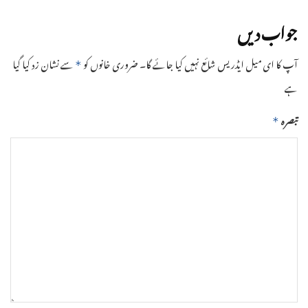
جواب دیں
آپ کا ای میل ایڈریس شائع نہیں کیا جائے گا۔
ضروری خانوں کو
سے نشان زد کیا گیا
*
ہے
تبصرہ
*