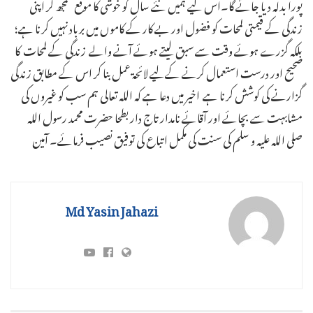
پورا بدلہ دیا جائے گا۔اس لیے ہمیں نئے سال کو خوشی کا موقع سمجھ کر اپنی
زندگی کے قیمتی لمحات کو فضول اور بے کار کے کاموں میں برباد نہیں کرنا ہے؛
بلکہ گزرے ہوئے وقت سے سبق لیتے ہوئے آنے والے زندگی کے لمحات کا
صحیح اور درست استعمال کرنے کےلیے لائحۃ عمل بنا کر اس کے مطابق زندگی
گزارنے کی کوشش کرنا ہے اخیر میں دعا ہے کہ اللہ تعالی ہم سب کو غیروں کی
مشابہت سے بچائے اور آقائے نامدار تاج دار بطحا حضرت محمد رسول اللہ
صلی اللہ علیہ و سلم کی سنت کی مکمل اتباع کی توفیق نصیب فرمائے۔ آمین
Md Yasin Jahazi