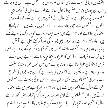
وقت میں دنیا کی سب سے بڑی آبادی عیسائیوں پر مشتمل ہے، جس کی وجہ سے
ا س دن پوری دنیا میں جشن کا ماحول رہتا ہے اور نئے سال کی آمد تک یہی
کیفیت بر قرار رہتی ہے۔نئے سال کے جشن میں پورے ملک کو رنگ برنگی
لائٹوں اور قمقموں سے سجایا جاتا ہے اور ۳۱/دسمبر کی رات میں ۱۲/ بجنے کا
انتظار کیا جاتاہے اور ۱۲/بجتے ہی سب ایک دوسرے کو مبارک باد دینے لگتے
ہیں ، کیک کاٹا جاتا ہے، ہر طرف ہیپی نیو ائیر کی صدا گونجنے لگتی ہے، آتش
بازیاں ہوتی ہیں اور مختلف نائٹ کلبوں میں تفریحی پروگرام رکھا جاتاہے، جس
میں شراب و شباب اور ڈانس کا بھر پور انتظام رہتا ہے اور بے حیائی و بے
شرمی کا ننگا ناچ ناچا جاتا ہے ،اور نہ جانے کس کس طرح خرافات کا سلسلہ
جاری رہتا ہے۔ لیکن بڑے افسوس کی بات ہے کہ ان عیسائیوں کی طر ح
اب یہ خرابی مسلمانوں میں بھی در آئی ہے اور اس موقع پر بہت سے مسلمان
بھی نئے سال کے انتظار میں ہتے ہیں اور ۳۱/ دسمبر کا بے صبری سے انتظار
کرتے ہیں ، ان مسلمانوں نے اپنی اقدارو روایات کو کم تر اور حقیر سمجھ کر نئے
سال کا جشن منانا شروع کر دیا ہے؛ جب کہ یہ عیسائیوں کا ترتیب دیا ہوا نظام