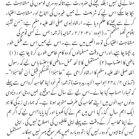
منانے کی نہیں ؛ بلکہ بچنے کی ضرورت ہے؛تاکہ دوسری قوموں کی مشابہت سے
بچا جاسکے؛ اس لیے کہ شریعت نے ہمیں غیروں کی اتباع اور مشابہت اختیار
کرنے سے بچنے کا حکم دیا ہے۔ ارشاد نبوی صلی اللہ علیہ وسلم ہے: ”مَنْ تَشَبَّہَ
بِقَوْمٍ فَھُوَ مِنْھُمْ“۔ (ابودوٴد ۲/۲۰۳ رحمانیہ) ترجمہ: جس نے کسی قوم کی
مشابہت اختیار کی تو وہ انھیں میں سے ہے۔اس لیےہمیں اس سے مکمل طور
پر بچنا چاہیے،اوراس وقت مسلمانوں کو دو کام خاص طور پر کرنا چاہیے : (۱)
ماضی کا احتساب (۲) مستقبل کا لائحہ عمل۔ماضی کا احتساباس لیے کہ رسول
اللہ صلی اللہ علیہ وسلم کا ارشاد گرامی ہے ”حَاسِبُوْا أنْفُسَکُمْ قَبْلَ أنْ تُحَاسَبُوْا“۔
(ترمذی ۴/ ۲۴۷ ابواب الزہد، بیروت) ترجمہ: تم خود اپنا محاسبہ کرواس سے پہلے
کہ تمہارا حساب کیا جائے۔اس لیے نئے سال کے موقع پر ہمیں دینی اور دنیوی
دونوں میدانوں میں اپنے محاسبہ کی طرف متوجہ ہونا ہے۔ کہ ہماری زندگی کا جو
ایک اہم سال گذر گیا اس میں ہم نے کیا کھویا اور کیا پایا؟اس لیے کہ اگر ہم
نے اپنا محاسبہ کر کے وقت سے پہلے اپنی غلطیوں کی اصلاح نہیں کی ، اپنی
کمیوں کوتاہیوں کو دور نہیں کیا ؛ تو دوبارہ ہمیں پھر موقع میسر نہیں ہوگا۔ مستقبل