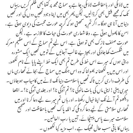
میں لاؤںگی اور باحفاظت لاؤںگی،چاہے یہ سماج مجھ پر کتنا بھی ظلم کریں، یہاں
تک کہ مجھے قتل بھی کرڈالیں، لیکن پھر بھی میں اپنا وجود تمھیں دوں گی اور تمھیں
دنیا میں آنا ہی ہوگا۔ اگر تم یہ سمھتی ہو کہ گرچہ عورت محبت کی دیوی ہوتی ہے ،
امن کا پھول ہوتی ہے ، وفا شعاری عورت کی حیات کا تلازمہ ہے ، لیکن
عورت صنف نازک بھی تو ہوتی ہے، اس لیے تم سماج کے اس عظیم معرکہ
میں شکست کھاجاؤگی اور بھیڑیے غالب آجائیں گے تو میں تمھیں ایک مشورہ
دیتی ہوں کہ میرے اس خط کی طرح تم بھی ایک خط اپنے پاپا کے نام لکھو،
اور اس میں یہ لکھنا نہ بھولنا کہ وہ اس جنگ میں سماج کے بجائے تمھاری ماں
کی طرف داری کریں تاکہ تمھیں باسلامت دنیا تک لانے میں کامیاب ہوجاؤں۔
میری بیٹی!اپنی ماں کی بات مانوگی نا؟ تم آؤگی نا؟ اور جلدی آوگی نا؟۔ اچھا
دیکھو تم آنے تک اپنا خیال رکھنا۔ اور ہاں تم میرے لیے دعا کرنا اور میں
تمھاری سلامتی کے لیے دعا کروںگی کہ اللہ پاک تمھیں باحفاظت اور صحیح
سلامت میرے پاس پہنچائے، آمین یا رب العالمین۔
یہاں کا باقی سب حال ٹھیک ہے ، اب مزید کیا لکھوں ۔