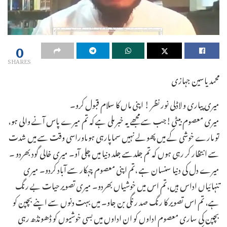
0
SHARES
محمد یاسین جہازی
میری پیاری و لاڈلی نور نظر ! اپنی ماں کا سلام قبول کرو۔
میری معصوم بیٹی!جب سے مجھے یہ خبر ملی ہے کہ تم میرے پاس آنے والی ہو،
تو مارے خوشی کے میں پھولے نہیں سماپارہی ہوںاوراسی وقت سے میں شدت
سے انتظار کر رہی ہوں کہ تم جلدسے جلد دنیا میں چلی آو۔ میری خالی گود بھردو ۔
میرے دل کی دنیا سنسان ہے ،تم اپنی معصوم چہکار سے آباد کردو۔ میری
تنہائیاں اداس ہیں،تم اس میں خوشیاں بھردو۔ میری تصویر حیات بے رنگ
ہے، تم اس تصویر کا رنگ صد رنگی بن جاو۔ میں بہت دنوں سے اپنے بچپن کو
بچپن کی ساری معصوم اداوں کو ان اداوں میں بسی خوشیوں کو ڈھونڈھ رہی