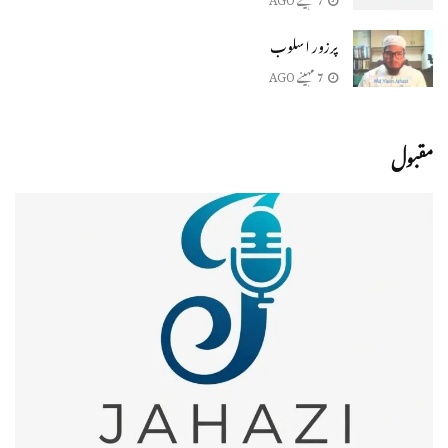
پرزور اسلوب
7 مہینے AGO
مقبول