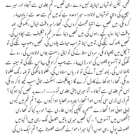
تھی، لیکن خوشیاں اپنا پتہ نہیں دے رہی تھیں۔ تم جلدی سے آجاو اور میرے
بچپن کی وہی خوشیاں لوٹادو۔ میرا وعدہ ہے کہ میں تم سے حد سے زیادہ پیار
کروںگی، میں تمھیں بے انتہا محبت کروں گی، تمھارا ہر وقت خیال رکھوںگی، ہمہ
وقت اپنا سایہ کیے رہوں گی،میں تمھیں دنیا کے ہر غم و تکلیف سے بچاوں گی،
تمھیں بھوک لگے گی،تو میں اپنا شراب حیات پلاوں گی، تمھیں دھوپ لگے گی تو
آنچل میں چھپالوںگی، سردی ستائے گی تو اپنی راحت جاں لوٹادوں گی، رونے
لگوگی تو آنسو پوچھوں گی اور بڑی پیار سے چپ کراوںگی، پیاس لگے گی تو سینہ سے
چمٹا لوں گی، نیند نہیں آئے گی تو لوریاں سناوں گی، کھلونا مانگوگی تو ہمہ رنگ کھلونا
دوںگی،تمھارا جو کھانے کادل کرے گا ؛ چاکلیٹ، بسکٹ، ٹافی سب کچھ لاکر دوںگی،
بس تم جلدی سے آجاؤ۔ آؤ میری بیٹی جلدی آؤ۔…… ارے یہ تمھیں کیا ہوگیا ؟
تم ڈری ڈری سی کیوں ہو؟ تمھارا چہرہ مرجھایا ہوا کیوں ہے؟ تم غم میں کیوں
ڈوبی ہوئی ہو؟ تمھارے جسم پر کپکپی کیوں طاری ہے؟ اور یہ کیا کہ تمھاری
آنکھوں میں آنسو ہیں؟ … کیا تمھیں میری باتیں جھوٹی لگ رہی ہیں؟ کیا میں
جھوٹ بول رہی ہوں؟ کیا میرا دعوائے محبت جھوٹا ہے؟ تم ایک ماں کی