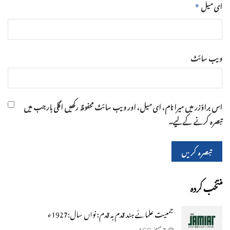
ای میل
*
ویب‌ سائٹ
اس براؤزر میں میرا نام، ای میل، اور ویب سائٹ محفوظ رکھیں اگلی بار جب میں
تبصرہ کرنے کےلیے۔
منتخب کردہ
جمعیت علمائے ہند قدم بہ قدم: نواں سال:1927ء
7 مہینے AGO