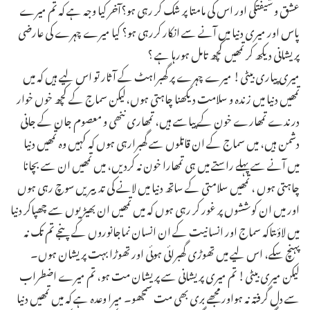
عشق و شیفتگی اور اس کی مامتا پر شک کر رہی ہو؟آخر کیا وجہ ہے کہ تم میرے
پاس اور میری دنیا میں آنے سے انکار کررہی ہو؟ کیا میرے چہرے کی عارضی
پریشانی دیکھ کر تمھیں کچھ تامل ہورہا ہے ؟
میری پیاری بیٹی! میرے چہرے پر گھبراہٹ کے آثار تو اس لیے ہیں کہ میں
تمھیں دنیا میں زندہ و سلامت دیکھنا چاہتی ہوں،لیکن سماج کے کچھ خوں خوار
درندے تمھارے خون کے پیاسے ہیں، تمھاری ننھی و معصوم جان کے جانی
دشمن ہیں، میں سماج کے ان قاتلوں سے گھبرارہی ہوں کہ کہیں وہ تمھیں دنیا
میں آنے سے پہلے راستے میں ہی تمھارا خون نہ کردیں، میں تمھیں ان سے بچانا
چاہتی ہوں ، تمھیں سلامتی کے ساتھ دنیا میں لانے کی تدبیریں سوچ رہی ہوں
اور میں ان کوششوں پر غور کر رہی ہوں کہ میں تمھیں ان بھیڑیوں سے چھپاکر دنیا
میں لاؤںتاکہ سماج اور انسانیت کے ان انسان نماجانوروں کے پنجے تم تک نہ
پہنچ سکے، اس لیے میں تھوڑی گھبرائی ہوئی اور تھوڑا بہت پریشان ہوں۔
لیکن میری بیٹی! تم میری پریشانی سے پریشان مت ہو، تم میرے اضطراب
سے دل گرفتہ نہ ہواور مجھے بری بھی مت سمجھو۔ میرا وعدہ ہے کہ میں تمھیں دنیا