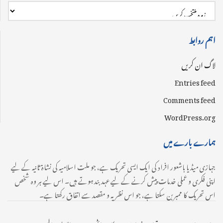
اہم روابط
لاگ ان کریں
Entries feed
Comments feed
WordPress.org
ہمارے بارے میں
جہازی میڈیا باشعور افراد کی ایک ایسی تحریک ہے، جو ملت اسلامیہ کی نشاۃ ثانیہ کے لیے
اپنی فکری و عملی خدمات پیش کرنے کے لیے عہدبند ہوتے ہیں۔ اس لیے ہر وہ شخص
اس تحریک کا ممبر بن سکتا ہے، جو اس نظریہ و مقصد سے اتفاق رکھتا ہے۔