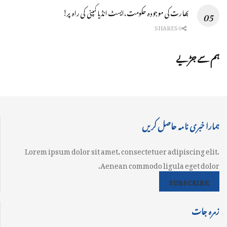
بھارت کی موجودہ حکومت،ایسٹ انڈیا کمپنی کی راہ پر!
0 SHARES
ہم سے جڑیے
ہمارا خبری نامہ حاصل کریں
Lorem ipsum dolor sit amet, consectetuer adipiscing elit.
Aenean commodo ligula eget dolor.
SUBSCRIBE
زمرہ جات