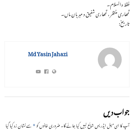
فقط والسلام۔
تمھاری منتظر ، تمھاری شفیق و مہربان ماں۔
تاریخ:
Md Yasin Jahazi
جواب دیں
آپ کا ای میل ایڈریس شائع نہیں کیا جائے گا۔
ضروری خانوں کو
سے نشان زد کیا گیا
*