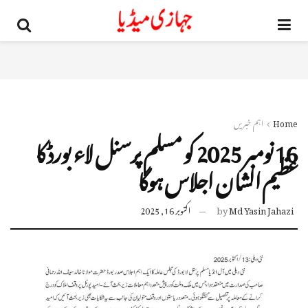
Home
اہم خبریں
16 نومبر 2025 کو مسلم پرسنل لاء بورڈ کا
عظیم الشان اجلاس ہوگا
Md Yasin Jahazi
by
اکتوبر 16, 2025