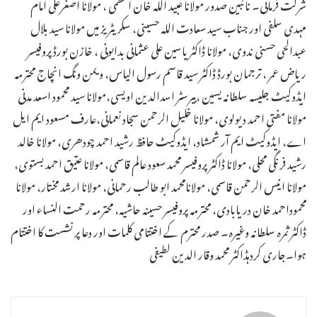
شرکت فرمائی۔ نائبین صدور مولانا عبید اللہ خان اعظمی ، مولانا اصغرعلی امام
مہدی سلفی اور جناب سید سعادت اللہ حسینی، سکریٹریز میں مولانا سید بلال
عبدالحی حسنی ندوی، مولانا ڈاکٹر یاسین علی عثمانی بدایونی ، خازن بورڈ پروفیسر
ریاض عمر ، ترجمان بورڈ ڈاکٹر سید قاسم رسول الیاس، ویمن ونگ انچاج محترمہ
ایڈوکیٹ جلیسہ سلطانہ یسین ،بیرسٹر اسدالدین اویسی،مولانا سید محمود اسعد مدنی
مولانا مفتی احمد دیولوی، مولانا خلیل الرحمن سجاد نعمانی،عارف مسعود ایم ایل
اے، ایڈوکیٹ ایم آر شمشاد، ایڈوکیٹ حافظ رشید احمد چودھری، مولانا خالد
رشید فرنگی محلی، مولانا ڈاکٹر پروفیسر محمد سعود عالم قاسمی، مولانا عتیق احمد بستوی،
مولانا انیس الرحمن قاسمی، مولانامحمد ابو طالب رحمانی، مولانا ارشد مختار، مولانا
محموداحمد خان دریابادی، محترمہ پروفیسر حسینہ حاشیہ، محترمہ رحمت النساء اور
ڈاکٹر ثمرہ سلطانہ وغیرہ۔ صدر محترم کے اختتامی کلمات اور دعا پر نشست کا اختتام
ہوا۔جاری کردہڈاکٹر محمد وقار الدین لطیفی