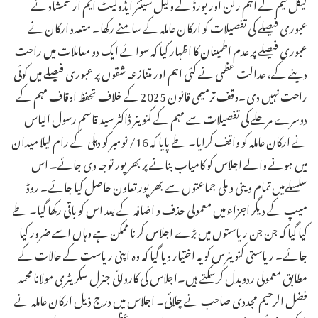
لیگل ٹیم کے اہم رکن اور بورڈ کے وکیل سینئر ایڈوکیٹ ایم آر شمشاد نے
عبوری فیصلے کی تفصیلات کو ارکان عاملہ کے سامنے رکھا۔ متعدد ارکان نے
عبوری فیصلے پر عدم اطمینان کا اظہار کیا کہ سوائے ایک دو معاملات میں راحت
دینے کے، عدالت عظمی نے کئی اہم اور متنازعہ شقوں پر عبوری فیصلے میں کوئی
راحت نہیں دی۔وقف ترمیمی قانون 2025 کے خلاف تحفظ اوقاف مہم کے
دوسرے مرحلے کی تفصیلات سے مہم کے کنوینر ڈاکٹر سید قاسم رسول الیاس
نے ارکان عاملہ کو واقف کرایا۔ طے پایا کہ 16/ نومبر کو دہلی کے رام لیلا میدان
میں ہونے والے اجلاس کو کامیاب بنانے پر بھرپور توجہ دی جائے۔ اس
سلسلےمیں تمام دینی و ملی جماعتوں سے بھرپور تعاون حاصل کیا جائے۔ روڈ
میپ کے دیگر اجزاء میں معمولی حذف و اضافہ کے بعد اس کو باقی رکھا گیا۔ طے
کیا گیا کہ جن جن ریاستوں میں بڑے اجلاس کرنا ممکن ہے وہاں اسے ضرور کیا
جائے۔ ریاستی کنوینرس کو یہ اختیار دیا گیا کہ وہ اپنی ریاست کے حالات کے
مطابق معمولی ردوبدل کرسکتے ہیں۔اجلاس کی کاروائی جنرل سکریٹری مولانا محمد
فضل الرحیم مجددی صاحب نے چلائی۔ اجلاس میں درج ذیل ارکان عاملہ نے