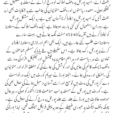
بحث آئے- امید پورٹل پر وقف املاک کو درج کرانے کے معاملہ پر تفصیل سے
گفتگو ہوئی۔ متعدد ریاستوں اور وقف متولیان کی جانب سے یہ شکایات بھی زیر
بحث آئیں کہ امید پورٹل پر اپلوڈ کرنا آسان نہیں ہے، یہ ایک مشکل پورٹل
ہے، دوران استعمال کئی کئی بار بند ہوجاتا ہے، ایک وقف املاک کے دستاویز
کو اپلوڈ کرنے میں تقریباً 40 تا 45 منٹ لگ جاتے ہیں، بہت سارے
دستاویزات طلب کئے جارہے ہیں، ایک بھی اہم اور لازمی دستاویز اپلوڈ نہ
کرنے پر پورٹل رک جاتا ہے۔ اس سلسلے میں طے پایا کہ مسلم جماعتوں کے
تعاون سے ہر ریاست اور ہر اہم مقام پر پروفیشنل اور ٹیکنیکل افراد کی مدد سے
وقف ڈیسک قائم کی جائیں گی اور کوشش کی جائے گی کہ متعلقہ افراد اور متولیان
کی رہنمائی اور مدد کی جائے۔ البتہ بورڈ نے سپریم کورٹ میں ایک درخواست
دے کر پورٹل کی مدت میں توسیع اور اسے آسان و سہل بنانے کی اپیل بھی کی
ہے۔ کورٹ میں پورٹل کے مسئلہ پر اب سماعت 28/اکتوبر کو ہوگی۔ بہرحال
موجودہ حالات میں بورڈ نے جلد سے جلد پورٹل پر درج کرنے کی اپیل کی ہے۔
چونکہ وقف ایکٹ پر عبوری فیصلے کے بعد یہ پہلی فزیکل میٹنگ تھی، لہذا بورڈ کی