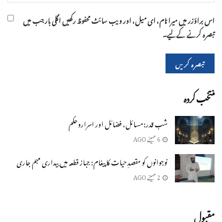
اس براؤزر میں میرا نام، ای میل، اور ویب سائٹ محفوظ رکھیں اگلی بار جب میں
تبصرہ کرنے کےلیے۔
منتخب کردہ
شب قدر: مسائل، فضائل اور اسراروحکم
6 مہینے AGO
نوجوانوں کو مقصدِ حیات کا پیغام: جہاز قطعہ میں بیداری مہم جاری
2 مہینے AGO
مقبول