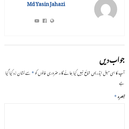
Md Yasin Jahazi
جواب دیں
آپ کا ای میل ایڈریس شائع نہیں کیا جائے گا۔
ضروری خانوں کو
سے نشان زد کیا گیا
*
ہے
تبصرہ
*