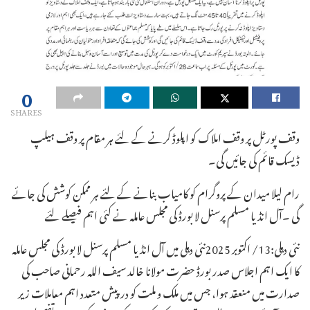
0
SHARES
وقف پورٹل پر وقف املاک کو اپلوڈ کرنے کے لئے ہر مقام پر وقف ہیلپ
ڈیسک قائم کی جائیں گی۔
رام لیلا میدان کے پروگرام کو کامیاب بنانے کے لئے ہر ممکن کوشش کی جائے
گی ۔آل انڈیا مسلم پرسنل لا بورڈ کی مجلس عاملہ نے کئی اہم فیصلے لئے
نئی دہلی:13/ اکتوبر 2025نئی دہلی میں آل انڈیا مسلم پرسنل لا بورڈ کی مجلس عاملہ
کا ایک اہم اجلاس صدر بورڈ حضرت مولانا خالد سیف اللہ رحمانی صاحب کی
صدارت میں منعقد ہوا، جس میں ملک و ملت کو درپیش متعدد اہم معاملات زیر