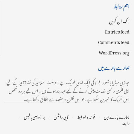
اہم روابط
لاگ ان کریں
Entries feed
Comments feed
WordPress.org
ہمارے بارے میں
جہازی میڈیا باشعور افراد کی ایک ایسی تحریک ہے، جو ملت اسلامیہ کی نشاۃ ثانیہ کے لیے
اپنی فکری و عملی خدمات پیش کرنے کے لیے عہدبند ہوتے ہیں۔ اس لیے ہر وہ شخص
اس تحریک کا ممبر بن سکتا ہے، جو اس نظریہ و مقصد سے اتفاق رکھتا ہے۔
ہمارے بارے میں
قوائد و ضوابط
کاپی رائٹس
پرائیویسی پالیسی
رابطہ