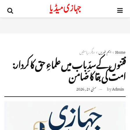
Home
اہم خبریں
دیگر ریاستیں
فتنوں کے سدِّ باب میں علماءِ حق کا کردار:
امت کی بقا کا ضامن
Admin
by
مئی 21, 2026