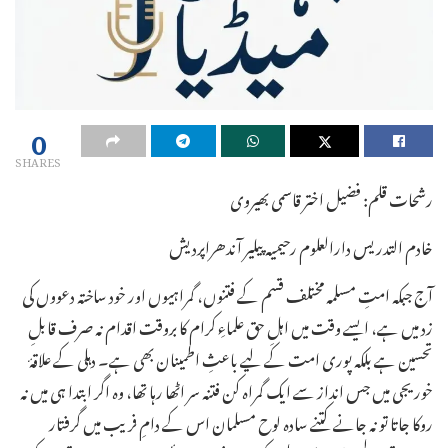
0
SHARES
رشحات قلم: فضیل اختر قاسمی بھیروی
خادم التدریس دارالعلوم رحیمیہ پیلیر آندھراپردیش
آج جبکہ امتِ مسلمہ مختلف قسم کے فتنوں، گمراہیوں اور خود ساختہ دعووں کی
زد میں ہے، ایسے وقت میں اہلِ حق علماءِ کرام کا بروقت اقدام نہ صرف قابلِ
تحسین ہے بلکہ پوری امت کے لیے باعثِ اطمینان بھی ہے۔ دہلی کے علاقۂ
خوریجی میں جس انداز سے ایک گمراہ کن فتنہ سر اٹھا رہا تھا، وہ اگر ابتدا ہی میں نہ
روکا جاتا تو نہ جانے کتنے سادہ لوح مسلمان اس کے دامِ فریب میں گرفتار