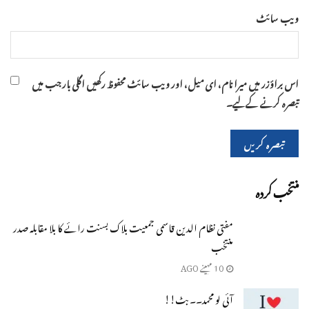
ویب‌ سائٹ
اس براؤزر میں میرا نام، ای میل، اور ویب سائٹ محفوظ رکھیں اگلی بار جب میں
تبصرہ کرنے کےلیے۔
منتخب کردہ
مفتی نظام الدین قاسمی جمعیت بلاک بسنت رائے کا بلا مقابلہ صدر
منتخب
10 مہینے AGO
آئی لو محمد۔۔ بٹ!!