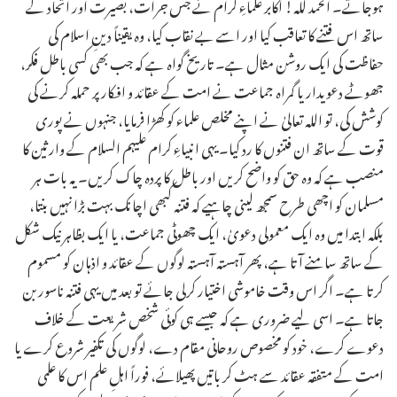
ہوجاتے۔ الحمد للہ! اکابر علماءِ کرام نے جس جرأت، بصیرت اور اتحاد کے
ساتھ اس فتنے کا تعاقب کیا اور اسے بے نقاب کیا، وہ یقیناً دینِ اسلام کی
حفاظت کی ایک روشن مثال ہے۔ تاریخ گواہ ہے کہ جب بھی کسی باطل فکر،
جھوٹے دعویدار یا گمراہ جماعت نے امت کے عقائد و افکار پر حملہ کرنے کی
کوشش کی، تو اللہ تعالیٰ نے اپنے مخلص علماء کو کھڑا فرمایا، جنہوں نے پوری
قوت کے ساتھ ان فتنوں کا رد کیا۔ یہی انبیاءِ کرام علیہم السلام کے وارثین کا
منصب ہے کہ وہ حق کو واضح کریں اور باطل کا پردہ چاک کریں۔ یہ بات ہر
مسلمان کو اچھی طرح سمجھ لینی چاہیے کہ فتنہ کبھی اچانک بہت بڑا نہیں بنتا،
بلکہ ابتدا میں وہ ایک معمولی دعویٰ، ایک چھوٹی جماعت، یا ایک بظاہر نیک شکل
کے ساتھ سامنے آتا ہے، پھر آہستہ آہستہ لوگوں کے عقائد و اذہان کو مسموم
کرتا ہے۔ اگر اس وقت خاموشی اختیار کرلی جائے تو بعد میں یہی فتنہ ناسور بن
جاتا ہے۔ اسی لیے ضروری ہے کہ جیسے ہی کوئی شخص شریعت کے خلاف
دعوے کرے، خود کو مخصوص روحانی مقام دے، لوگوں کی تکفیر شروع کرے یا
امت کے متفقہ عقائد سے ہٹ کر باتیں پھیلائے، فوراً اہلِ علم اس کا علمی