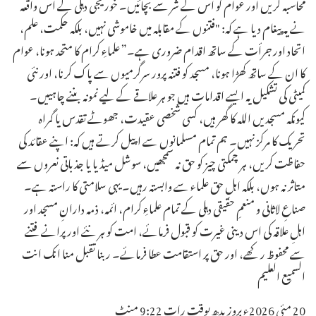
محاسبہ کریں اور عوام کو اس کے شر سے بچائیں۔ خوریجی دہلی کے اس واقعہ
نے یہ پیغام دیا ہے کہ: "فتنوں کے مقابلہ میں خاموشی نہیں، بلکہ حکمت، علم،
اتحاد اور جرأت کے ساتھ اقدام ضروری ہے۔” علماءِ کرام کا متحد ہونا، عوام
کا ان کے ساتھ کھڑا ہونا، مسجد کو فتنہ پرور سرگرمیوں سے پاک کرنا، اور نئی
کمیٹی کی تشکیل یہ ایسے اقدامات ہیں جو ہر علاقے کے لیے نمونہ بننے چاہییں۔
کیونکہ مسجدیں اللہ کا گھر ہیں، کسی شخصی عقیدت، جھوٹے تقدس یا گمراہ
تحریک کا مرکز نہیں۔ ہم تمام مسلمانوں سے اپیل کرتے ہیں کہ: اپنے عقائد کی
حفاظت کریں، ہر چمکتی چیز کو حق نہ سمجھیں، سوشل میڈیا یا جذباتی نعروں سے
متاثر نہ ہوں، بلکہ اہلِ حق علماء سے وابستہ رہیں۔ یہی سلامتی کا راستہ ہے۔
صناعِ لاثانی و منعمِ حقیقی دہلی کے تمام علماءِ کرام، ائمہ، ذمہ دارانِ مسجد اور
اہلِ علاقہ کی اس دینی غیرت کو قبول فرمائے، امت کو ہر نئے اور پرانے فتنے
سے محفوظ رکھے، اور حق پر استقامت عطا فرمائے۔ ربنا تقبل منا انك انت
السميع العليم
20 مئی 2026ء بروز بدھ بوقت رات 9:22 منٹ