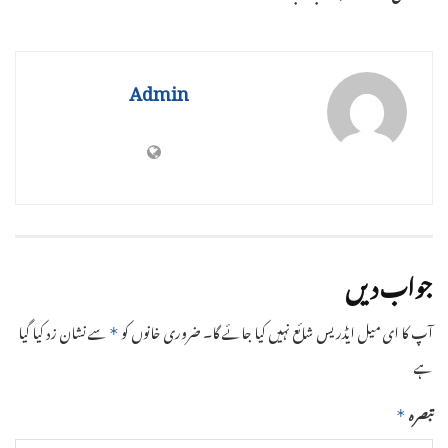
Admin
جواب دیں
آپ کا ای میل ایڈریس شائع نہیں کیا جائے گا۔
ضروری خانوں کو
سے نشان زد کیا گیا
*
ہے
تبصرہ
*