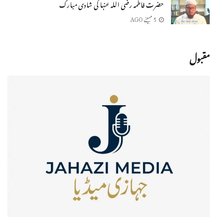
حضرت فاطمہ رضی اللہ عنہا کی شادی مبارک
5 مہینے AGO
مقبول