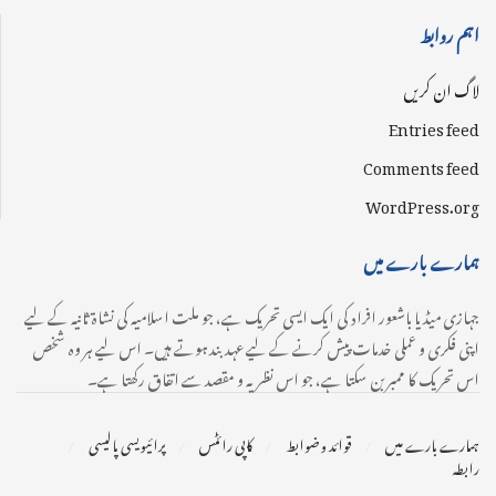
اہم روابط
لاگ ان کریں
Entries feed
Comments feed
WordPress.org
ہمارے بارے میں
جہازی میڈیا باشعور افراد کی ایک ایسی تحریک ہے، جو ملت اسلامیہ کی نشاۃ ثانیہ کے لیے
اپنی فکری و عملی خدمات پیش کرنے کے لیے عہدبند ہوتے ہیں۔ اس لیے ہر وہ شخص
اس تحریک کا ممبر بن سکتا ہے، جو اس نظریہ و مقصد سے اتفاق رکھتا ہے۔
ہمارے بارے میں
قوائد و ضوابط
کاپی رائٹس
پرائیویسی پالیسی
رابطہ