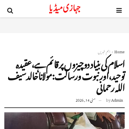
Home
اہم خبریں
اسلام کی بنیاد دوچیزوں پر قائم ہے،عقیدہ
توحید،اور نبوت ورسالت:مولاناخالدسیف
اللہ رحمانی
Admin
by
مئی 14, 2026