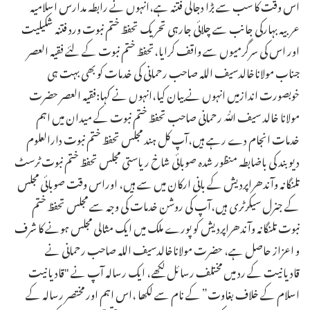
اس وقت کا سب سے بڑا دجالی فتنہ ہے،انہوں نے رابطہ مدارس اسلامیہ
عربیہ بہارکی جانب سے چلائی جارہی تحریک تحفظ ختم نبوت ورد فتنہ شکیلیت
اور اس کی سرگرمیوں سے واقف کرایا،تحفظ ختم نبوت کے لئے فقیہ العصر
جناب مولاناخالدسیف اللہ صاحب رحمانی کی خدمات کو بھی بہت ہی
خوبصورت اندازمیں انہوں نے بیان کیا،انہوں نے کہا:فقیہ العصر حضرت
مولانا خالد سیف اللّٰہ رحمانی صاحب تحفظ ختم نبوت کے میدان میں اہم
خدمات انجام دے رہے ہیں،آپ کل ہند مجلس تحفظ ختم نبوت دارالعلوم
دیوبند کی باضابطہ منظور شدہ صوبائی شاخ ریاستی مجلس تحفظ ختم نبوت ٹرسٹ
تلنگانہ وآندھراپردیش کے بانی ارکان میں سے ہیں، اوراس وقت صوبائی مجلس
کے جنرل سیکرٹری ہیں،آپ کی روشن خدمات کی وجہ سے مجلس تحفظ ختم
نبوت تلنگانہ وآندھراپردیش کو پورے ملک میں ایک مثالی مجلس ہونے کا شرف
و اعزاز حاصل ہے، حضرت مولاناخالدسیف اللہ صاحب رحمانی نے
قادیانیت کے رد میں مختلف رسائل لکھے، ایک رسالہ آپ نے "قادیانیت
اسلام کے خلاف بغاوت” کے نام سے لکھا ،اس اہم اور مختصر رسالہ کے