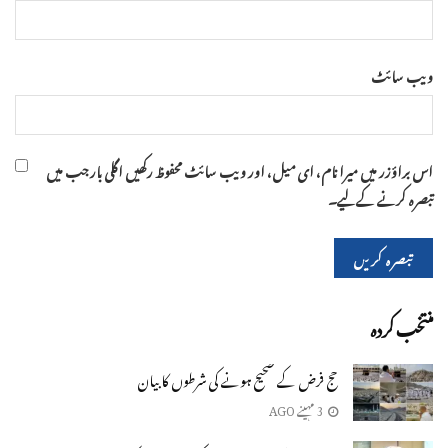
ویب‌ سائٹ
اس براؤزر میں میرا نام، ای میل، اور ویب سائٹ محفوظ رکھیں اگلی بار جب میں
تبصرہ کرنے کےلیے۔
منتخب کردہ
حج فرض کے صحیح ہونے کی شرطوں کا بیان
3 مہینے AGO