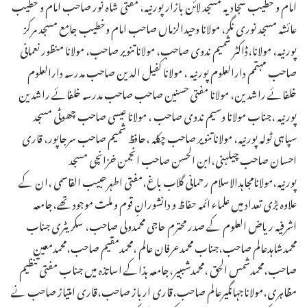
امام و خطیب سجادیہ مسجد لائن بازار پورنیہ، مفتی شاہ نور صاحب امام و خطیب
عائشہ مسجد نوری نگر، مولانا وحیدالزماں صاحب امام وخطیب جامع مسجد مرکز
پورنیہ، مولانا،ڈاکٹر شمیم ندوی صاحب، مولانا تنویر صاحب، مولانا منظور نعمانی
صاحب مہتمم دارالعلوم پورنیہ ، مولانا کفیل الدین صاحب مدرسہ دارالعلوم
خلفائے راشدین، مولانا مفتی حسنین صاحب صاحب مدرسہ خلفائے راشدین
پورنیہ ،جناب مولانا وسیم ندوی صاحب ، مولانا عیسی صاحب چھوٹی مسجد
سپاہی ٹولہ پورنیہ، مولانا تنویر صاحب چکلہ ،حافظ شمیم صاحب سرجاپور، قاری
احسان صاحب چیلہنی،ابن الحسن صاحب انجمن خزانچی مسجد
پورنیہ،مولانامجاہدالاسلام رحمانی گلاب باغ،مفتی اطہرحبیب القاسمی ،ان کے
علاوہ بڑی تعداد میں علماء ائمہ حفاظ و دانشورانِ قوم و ملت موجود تھے،جامعہ
اشرفیہ ریاض العلوم کے صدر محترم حاجی محمدولی صاحب، سکریٹری جناب
محمدشاہدعالم صاحب،جناب محمدعرفان عالم ،محمدمقیم صاحب،محمدمعین
صاحب،محمدشمس الحق ،محمدشببیر،جامعہ ہذاکے اساتذہ میں جناب مفتی تنظیم
مظاہری،مولاناجہانگیرعالم صاحب،قاری ارباز صاحب،قاری امتیاز صاحب نے