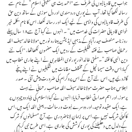
جواب میں قادیانیوں کی طرف سے "احمدیت ہی حقیقی اسلام” کے نام سے
رسالہ لکھا گیا تھا، آپ نے پوری درد مندی اور دل سوزی کے ساتھ دین حق
کی طرف قادیانیوں کی واپسی کے لیے ایک اور رسالہ لکھا، اس کا نام "کلمہ خیر
خواہی قادیانی حضرات کی خدمت میں” ۔ انہوں نے کہا آج سے۱۸ سال پہلے
روزنامہ منصف حیدرآباد کے مذہبی ایڈیشن مینارہ نور میں مولاناخالدسیف اللہ
رحمانی صاحب نے فتنہ شکیلیت کے رد میں ایک مضمون لکھاتھا، "ایک نئے
دین الہی کا فتنہ”۔مفتی خالدانورپورنوی المظاہری نے اپنے جاری خطاب میں
کہا:اس وقت سیمانچل کے مختلف مقامات میں شکیلیوں نے اپنے پنجے
گاڑدئیے ہیں،اس لئے آج کے اس پروگرام کی ضرورت پیش آئی ۔ صدر
اجلاس جناب حضرت مولاناخالدسیف اللہ صاحب رحمانی نے بہت
پرسوز،اور اہم صدارتی خطاب فرمایا: انہوں نے کہا:اسلام کی بنیاد دوچیزوں پر
ہے،ایک عقیدہ توحید،اور دوسرے نبوت ورسالت۔یعنی اللہ ایک ہیں،اس
کاکوئی شریک نہیں ہے،اس پر ایمان لاناضروری ہے،آج مسلمانوں کو شرک
کے دلدل میں دھکیلنے کی پوری کوشش کی جارہی ہے،اسی طرح نبی کریم