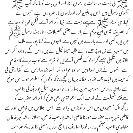
ﷺ کی نبوت ورسالت پر ایمان لانا،اور اس بات کو مانناکہ آپ ﷺ
آخری رسول ہیں،اس پر یقین کرنااورایمان لاناضروری ہے، انہوں نے
کہا:نبی کریم ﷺ سے پہلے بہت سے انبیاء کرام آئے،لیکن کوئی تو وجہ ہے
کہ حضرت عیسیٰ ابن مریم کے بارے جتنی تفصیلات احادیث رسول ﷺ
میں ہیں،کسی اور کے بارے میں نہیں ہے،انہوں نے کہا:پورے ملک
میں سب سے زیادہ پڑھنے والے طلبہ سیمانچل کےہیں،اس کے باوجود اگر اس
علاقہ میں شکیلی جیسے گمراہ لوگ گھس آئے ہیں تو شرم سے ڈوب مرنے کا مقام
ہے، انہوں نے بڑی تعدا دمیں موجود علماء،ائمہ ،اساتذہ مدارس سے گذارش کی
کہ مہینہ میں ایک جمعہ ضرور عقائد پر بیان کیجئے،تاکہ لوگوں کو معلوم ہو۔اس موقع
سے رابطہ مدارس اسلامیہ عربیہ بہار اور جامعہ مدنیہ سبل پور پٹنہ کی جانب
سےفتنہ شکیلیت کے خلاف ایک اہم فتویٰ بھی شائع کراکرائمہ حضرات کو
دیاگیاتاکہ مسجدوں میں اس کو آویزاں کیاجاسکے، اس اجلاس میں خاص طورسے
قاضی شہر پورنیہ حضرت مولانا قاضی ارشد صاحب قاسمی، مولانا ارشد کبیرخاقان
مظاہری نائب مہتمم مدرسہ نورالمعارف دیاگنج ارریہ،مفتی خالد ندیم صاحب