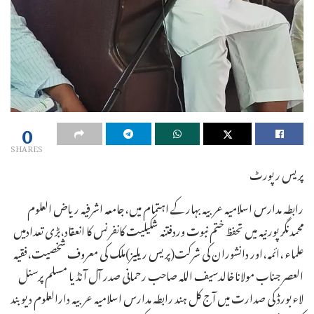
0
SHARES
پریس رپورٹ
رابطہ مدارس اسلامیہ عربیہ بہارکے اہتمام میں،جامعہ اشرفیہ ریاض العلوم
محمدنگرپورنیہ میں تحفظ ختم نبوت وردفتنہ شکیلیت کانفرنس کا انعقاد،بڑی تعدادمیں
علماء ،ائمہ،اور دانشوران کی شرکت(پریس ریلیز)ملک کی معروف شخصیت،فقیہ
العصر جناب مولاناخالدسیف اللہ صاحب رحمانی صدر آل آنڈیا مسلم پرسنل
لاء بورڈ کی صدارت میں آج کل ہند رابطہ مدارس اسلامیہ عربیہ دارالعلوم دیوبند