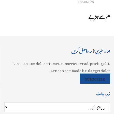
0 SHARES
ہم سے جڑیے
ہمارا خبری نامہ حاصل کریں
Lorem ipsum dolor sit amet, consectetuer adipiscing elit.
Aenean commodo ligula eget dolor.
SUBSCRIBE
زمرہ جات