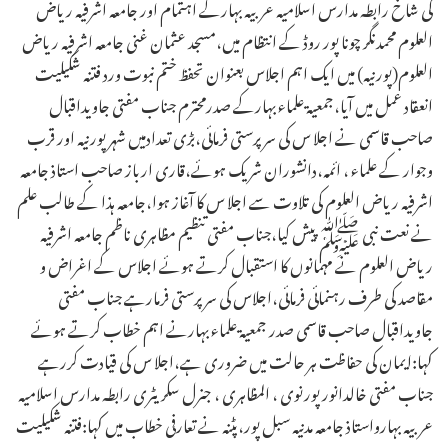
کی شاخ رابطہ مدارس اسلامیہ عربیہ بہارکے اہتمام اور جامعہ اشرفیہ ریاض
العلوم محمدنگر چونا پور روڈ کے انتظام میں،مسجد عثمان غنی جامعہ اشرفیہ ریاض
العلوم(پورنیہ) میں ایک اہم اجلاس بعنوان تحفظ ختم نبوت ورد فتنہ شکیلیت
انعقاد عمل میں آیا،جمعیۃ علماء بہارکے صدرمحترم جناب مفتی جاویداقبال
صاحب قاسمی نے اجلا س کی سرپرستی فرمائی،بڑی تعدادمیں شہرپورنیہ اور قرب
وجوار کے علماء ، ائمہ،دانشوران شریک ہوئے،قاری ارباز صاحب استاذ جامعہ
اشرفیہ ریاض العلوم کی تلاوت سے اجلا س کا آغاز ہوا،جامعہ ہذا کے طالب علم
نے نعت نبی ﷺ پیش کیا،جناب مفتی تنظیم مظاہری ناظم جامعہ اشرفیہ
ریاض العلوم نے مہمانوں کا استقبال کرتے ہوئے اجلاس کے اغراض و
مقاصد کی طرف رہنمائی فرمائی،اجلاس کی سرپرستی فرمارہے جناب مفتی
جاویداقبال صاحب قاسمی صدر جمعیۃ علماء بہارنے اہم خطاب کرتے ہوئے
کہا:ایمان کی حفاظت ہر حالت میں ضروری ہے،اجلا س کی قیادت کررہے
جناب مفتی خالدانور پورنوی ، المظاہری ، جنرل سکریٹری رابطہ مدارس اسلامیہ
عربیہ بہارواستاذ جامعہ مدنیہ سبل پور،پٹنہ نے تعارفی خطاب میں کہا:فتنہ شکیلیت