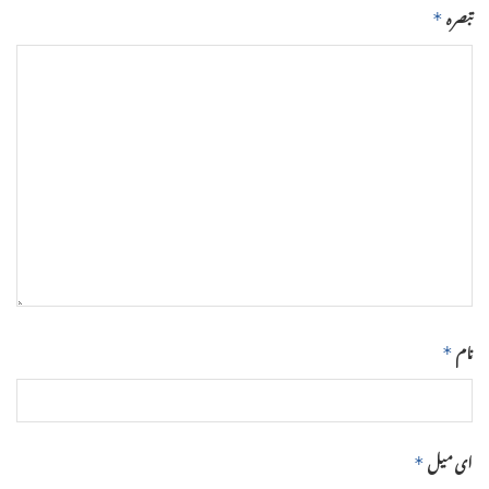
تبصرہ
*
نام
*
ای میل
*