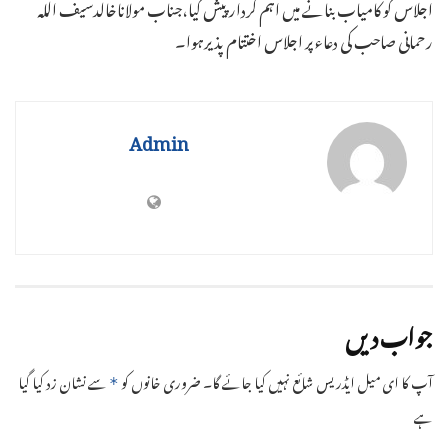
اجلاس کو کامیاب بنانے میں اہم کردار پیش کیا،جناب مولاناخالدسیف اللہ
رحمانی صاحب کی دعاء پر اجلاس اختتام پذیرہوا۔
Admin
جواب دیں
آپ کا ای میل ایڈریس شائع نہیں کیا جائے گا۔
ضروری خانوں کو
سے نشان زد کیا گیا
*
ہے