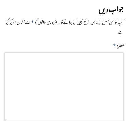
جواب دیں
آپ کا ای میل ایڈریس شائع نہیں کیا جائے گا۔
ضروری خانوں کو
سے نشان زد کیا گیا
*
ہے
تبصرہ
*