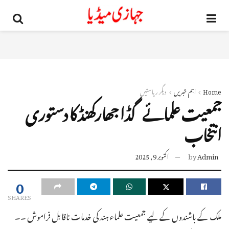
Home
اہم خبریں
دیگر ریاستیں
جمعیت علمائے گڈا جھارکھنڈ کا دستوری
انتخاب
Admin
by
اکتوبر 9, 2025
0
SHARES
ملک کے باشندوں کے لیے جمعیت علماء ہند کی خدمات ناقابل فراموش ۔۔