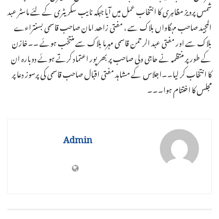
شمس پرویز مظاہری کا انتخاب عمل میں آیا جبکہ نایب سکریٹری کے لئے ماسٹر عبد
المجید صاحب مہگاواں بلاک سے ، مفتی زاھد امان صاحب قاسمی بسنتراءے
بلاک سے اور مفتی عبد الرحمن قاسمی مہرما بلاک سے منتخب ہوئے ۔۔خازن
کے طور پر منتظمہ نے حاجی ولی صاحب پر بھرپور اعتماد کرتے ہوئے دوبارہ ان
کا انتخاب کر لیا۔۔اجلاس کے مشاہد مفتی اقبال صاحب قاسمی کی پرسوز دعا پر
مجلس کا اختتام ہوا۔۔۔
Admin