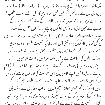
بلکہ کانٹوں کا ہار ہوا کرتے ہیں۔۔اپنی ذمہ داریوں کی جوابدہی اللہ کی عدالت
میں دینی پڑتی ہے۔۔لیکن اگر ہمیں کسی ذمہ داری کا اہل سمجھتے ہوئے منتخب کر
لیا جائے تو پوری امانت و دیانت اور اخلاص کے ساتھ محض خدمت کے
جذبے سے ہمیں اپنی ذمہ داری ادا کرنی چاہئے ۔۔انتخابی مجلس کے صدر
جناب مولانا عبدالعزیز صاحب قاسمی نے اپنے گزشتہ تین سالہ دور صدارت میں
کی گئی نمایاں کارکردگی پر روشنی ڈالی اور فرمایا کہ جمعیت علماء ہند ہندوستانی
مسلمانوں کے لیے مضبوط ڈھال کی حیثیت رکھتی ہے ۔۔یہ جماعت بزرگوں
اور اللہ والوں کی جماعت ہے ، ہمیں ملک عزیز میں باعزت شہری بن کر اور
اپنے دین و مذہب کی حفاظت کے ساتھ رہنے کا حوصلہ اسی جماعت نے فراہم
کیا ہے ۔۔لہذا ہمیں اپنے اکابرین کی اس جماعت کی قدر کرنی چاہئے اور رکن
بن کر اس جماعت سے وابستہ رہنا چاہئے ۔۔جمعیت علماء ضلع گڈا کے
سابق کارگزار ناظم عمومی مولانا سلیم‌ الدین صاحب مظاہری نے گزشتہ تین
سالہ کارکردگی کو بیان کرتے ہوۓ سکریٹری رپورٹ پیش کیا ۔بالخصوص شہر
گڈا میں جمعیت کے دفتر کے لیے لی گئی زمین کی حفاظت اور اس کی گھیرا بندی