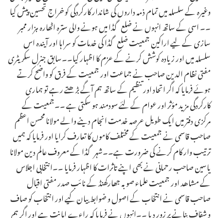
وغیرہ کے سلسلہ میں تمام‌ ذمہ داروں کی شاندار کارکردگی کو خراج تحسین پیش کیا
۔۔ اسی کے ساتھ انہوں نے ضلع گڈا میں ہونے والی سترہ اٹھارہ ہزار ممبر
سازی کے لیے اراکین جمعیت ضلع گڈا کی خدمات کو سراہا اور آیندہ اس
سلسلہ میں اور زیادہ کوشش کرنے کے عزم‌ کا اظہار کیا۔۔سابق جنرل سکریٹری
مفتی نظام الدین صاحب نے جماعت اور جمعیت کے فرق کو واضح کرتے
ہوئے فرمایا کہ اگر اتحاد اور تنظیم کے ساتھ ہم آگے بڑھتے رہے تو ہماری
کارکردگی مزید مؤثر اور عوام‌ کے لئے سودمند ہو سکتی ہے ۔۔جمعیت کے
مرکزی دفتر میں ایک طویل عرصہ خدمت انجام دینے والے مولانا محسن اعظم
صاحب قاسمی نے جمعیت کے مختلف کاموں کا تعارف کرایا اور فرمایا کہ ہمیں
ترتیب وار کام کرنے کی ضرورت ہے۔۔شہر گڈا کے معروف عالم دین مولانا
یاسین صاحب رحمانی نے بھی اپنے تاثرات کا اظہار فرمایا ۔۔انتخابی اجلاس
کے مشاھد اور جمعیت علماء صوبہ جھارکھنڈ کے نائب صدر مفتی اقبال
صاحب قاسمی نے انتخاب کے اصول و ضوابط بیان کیے اور انتخاب کو صاف
و شفاف بنانے پر زور دیا ۔۔انہوں نے فرمایا کہ راءے امانت ہے اور اگر ہم