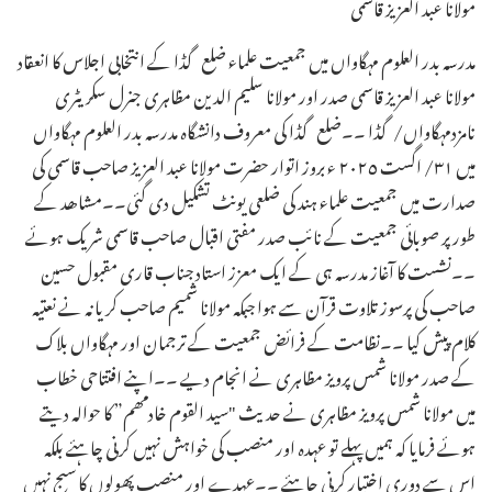
مولانا عبد العزیز قاسمی
مدرسہ بدر العلوم مہگاواں میں جمعیت علماء ضلع گڈا کے انتخابی اجلاس کا انعقاد
مولانا عبد العزیز قاسمی صدر اور مولانا سلیم الدین مظاہری جنرل سکریٹری
نامزدمہگاواں/گڈا ۔۔ضلع گڈا کی معروف دانشگاہ مدرسہ بدر العلوم مہگاواں
میں ٣١/ اگست ٢٠٢٥ ء بروز اتوار حضرت مولانا عبد العزیز صاحب قاسمی کی
صدارت میں جمعیت علماء ہند کی ضلعی یونٹ تشکیل دی گئی۔۔مشاھد کے
طور پر صوبائی جمعیت کے نائب صدر مفتی اقبال صاحب قاسمی شریک ہوئے
۔۔نشست کا آغاز مدرسہ ہی کے ایک معزز استاد جناب قاری مقبول حسین
صاحب کی پرسوز تلاوت قرآن سے ہوا جبکہ مولانا شمیم صاحب کریانہ نے نعتیہ
کلام پیش کیا ۔۔نظامت کے فرائض جمعیت کے ترجمان اور مہگاواں بلاک
کے صدر مولانا شمس پرویز مظاہری نے انجام دیے ۔۔اپنے افتتاحی خطاب
میں مولانا شمس پرویز مظاہری نے حدیث "سید القوم خادمھم” کا حوالہ دیتے
ہوئے فرمایا کہ ہمیں پہلے تو عہدہ اور منصب کی خواہش نہیں کرنی چاہئے بلکہ
اس سے دوری اختیار کرنی چاہئے ۔۔عہدے اور منصب پھولوں کا سیج نہیں