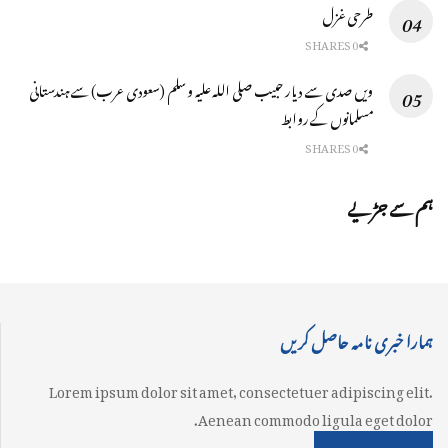
طرحی غزل
0 SHARES
ویں صدی سے دیار حبیب صلی اللہ علیہ وسلم (سعودی عرب) سے ہندستانی
مسلمانوں کے روابط
0 SHARES
ہم سے جڑیے
ہمارا خبری نامہ حاصل کریں
Lorem ipsum dolor sit amet, consectetuer adipiscing elit.
Aenean commodo ligula eget dolor.