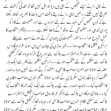
نے اپنی رائے ایسے شخص کے حق میں دیا جو اہل نہیں تھا تو اللہ کی گرفت سے
ہم بچ نہیں سکتے۔۔ہمیں اپنی رائے دیتے وقت اس بات کا بھرپور لحاظ رکھنا
ہے کہ کون شخص کس عہدے کے لئے موزوں ہے اور جمعیت کے کاز کو
پوری تندہی اور مضبوطی کے ساتھ آگے بڑھا سکتا ہے۔۔۔۔بالآخر انتخاب کا
عمل شروع ہوا ۔۔دستور جمعیت کی پابندی کرتے ہوئے سب سے پہلے
اراکین منتظمہ کا انتخاب ہوا ۔۔ممبر سازی کی بنیاد پر ان میں سولہ افراد مہگاواں
بلاک سے ، سات افراد بسنتراءے بلاک سے اور پانچ افراد مہرما و ٹھاکر گنکٹی
بلاک سے منتظمہ کے لئے منتخب ہوئے ۔۔اراکین منتظمہ نے پھر سے ایک بار
حضرت مولانا عبدالعزیز صاحب قاسمی پر اعتماد کرتے ہوئے انہیں دوبارہ صدر
منتخب کر دیا جبکہ جنرل سکریٹری کے طور پر مولانا سلیم الدین صاحب مظاہری
کا انتخاب کیا۔۔نایب صدور کے لیے ہر بلاک سے ایک ایک فرد کا انتخاب کیا
گیا۔۔ چنانچہ مہگاواں بلاک سے ڈاکٹر عمر فاروق صاحب (شیتل) بسنتراءے
بلاک سے مفتی نظام الدین صاحب قاسمی اور مہرما و ٹھاکر گنکٹی بلاک سے مولانا
عرفان صاحب نایب صدر منتخب ہوءے۔۔معاون سکریٹری کے طور پر مولانا