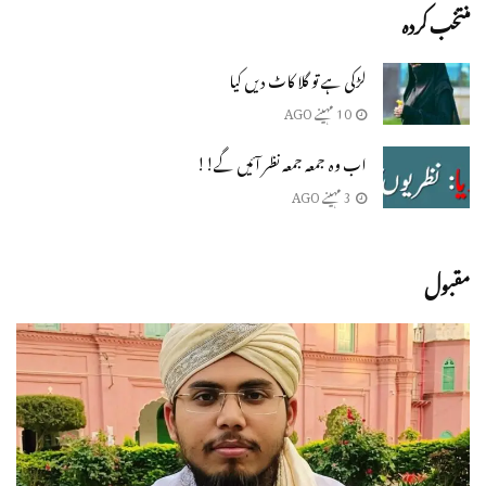
منتخب کردہ
لڑکی ہے تو گلا کاٹ دیں کیا
10 مہینے AGO
اب وہ جمعہ جمعہ نظر آئیں گے!!
3 مہینے AGO
مقبول