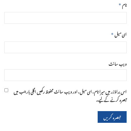
نام
*
ای میل
*
ویب‌ سائٹ
اس براؤزر میں میرا نام، ای میل، اور ویب سائٹ محفوظ رکھیں اگلی بار جب میں
تبصرہ کرنے کےلیے۔