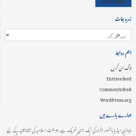
SUBSCRIBE
زمرہ جات
اہم روابط
لاگ ان کریں
Entries feed
Comments feed
WordPress.org
ہمارے بارے میں
جہازی میڈیا باشعور افراد کی ایک ایسی تحریک ہے، جو ملت اسلامیہ کی نشاۃ ثانیہ کے لیے