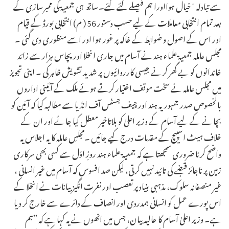
سے تبادلہ ٔخیال ہوااورا ہم فیصلے کئے گئے۔ساتھ ہی جمعیۃ کی ممبرسازی کے
بعد تمام انتخابی معاملات کے لیے حسب دستور 56 ( م) انتخابی بورڈ کے قیام
اور اس کے اصول و ضوابط کے خاکہ پر غور ہوا اور اسے منظوری دی گئی ۔
مجلس عاملہ جمعیۃ علماء ہند نے آسام میں جاری انخلا اور پچاس ہزار سے زائد
خاندانوں کو بے گھر کرنے جیسی کارروائیوں پر شدید تشویش ظاہر کی ۔ اپنی تجویز
میں مجلس عاملہ نے سخت موقف اختیار کرتے ہوئے ملک کے آئینی اداروں
بالخصوص صدر جمہوریہ ہند اور چیف جسٹس آف انڈیا سے مطالبہ کیا کہ آئین کو
بچانے کے لیے آسام کے وزیر اعلیٰ کو بلاتاخیر معطل کیا جائے اور ان کے
خلاف ہیٹ اسپیچ کے مقدمات درج کیے جائیں ۔مجلسِ عاملہ کا یہ اجلاس یہ
واضح کرنا ضروری سمجھتا ہے کہ جمعیۃ علماء ہند روزِ اوّل سے کسی بھی سرکاری
زمین پر ناجائز قبضے کی تائید نہیں کرتی، لیکن صد افسوس کہ آسام میں غیر انسانی ،
غیر منصفانہ سلوک، مذہبی بنیاد پر تعصب اور نفرت انگیز بیانات نے انخلا کے
اس پورے عمل کو انسانی ہمدردی اور انصاف کے دائرے سے خارج کر دیا
ہے۔ وزیر اعلیٰ آسام کا حالیہ بیان، جس میں انھوں نے یہ کہا ہے کہ ’’ہم