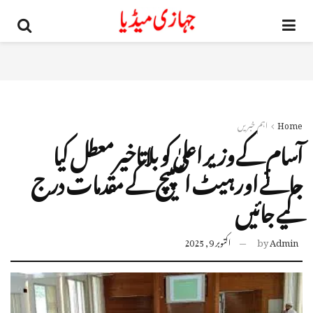
Home
اہم خبریں
آسام کے وزیر اعلیٰ کو بلاتاخیر معطل کیا
جائے اور ہیٹ اسپیچ کے مقدمات درج
کیے جائیں
Admin
by
اکتوبر 9, 2025