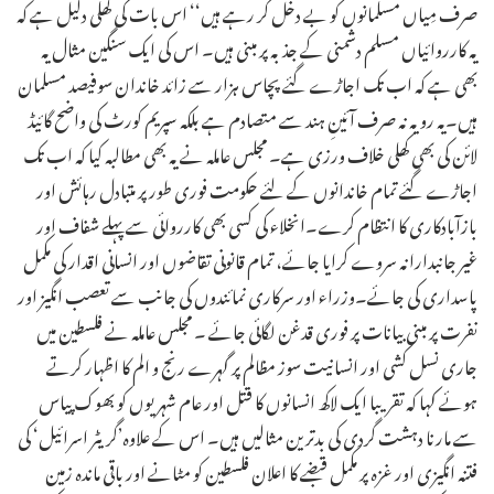
صرف مِیاں مسلمانوں کو بے دخل کر رہے ہیں‘‘ اس بات کی کھلی دلیل ہے کہ
یہ کارروائیاں مسلم دشمنی کے جذبہ پر مبنی ہیں۔ اس کی ایک سنگین مثال یہ
بھی ہے کہ اب تک اجاڑے گئے پچاس ہزار سے زائد خاندان سوفیصد مسلمان
ہیں۔یہ رویہ نہ صرف آئینِ ہند سے متصادم ہے بلکہ سپریم کورٹ کی واضح گائیڈ
لائن کی بھی کھلی خلاف ورزی ہے۔ مجلس عاملہ نے یہ بھی مطالبہ کیا کہ اب تک
اجاڑے گئے تمام خاندانوں کے لئے حکومت فوری طور پر متبادل رہائش اور
بازآبادکاری کا انتظام کرے۔انخلاء کی کسی بھی کارروائی سے پہلے شفاف اور
غیر جانبدارانہ سروے کرایا جائے، تمام قانونی تقاضوں اور انسانی اقدار کی مکمل
پاسداری کی جائے۔وزراء اور سرکاری نمائندوں کی جانب سے تعصب انگیز اور
نفرت پر مبنی بیانات پر فوری قدغن لگائی جائے ۔ مجلس عاملہ نے فلسطین میں
جاری نسل کشی اور انسانیت سوز مظالم پر گہرے رنج و الم کا اظہار کرتے
ہوئے کہا کہ تقریبا ایک لاکھ انسانوں کا قتل اور عام شہریوں کو بھوک پیاس
سے مارنا دہشت گردی کی بدترین مثالیں ہیں۔ اس کے علاوہ’گریٹر اسرائیل‘ کی
فتنہ انگیزی اور غزہ پر مکمل قبضے کا اعلان فلسطین کو مٹانے اور باقی ماندہ زمین