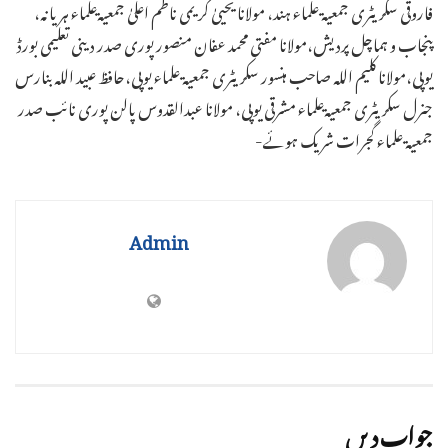
فاروقی سکریٹری جمعیۃ علماء ہند، مولانا یحییٰ کریمی ناظم اعلیٰ جمعیۃعلماء ہریانہ،
پنجاب و ہماچل پردیش،مولانا مفتی محمد عفان منصورپوری صدر دینی تعلیمی بورڈ
یوپی،مولانا کلیم اللہ صاحب ہنسور سکریٹری جمعیۃ علماء یوپی،حافظ عبید اللہ بنارس
جنرل سکریٹری جمعیۃعلماء مشرقی یوپی، مولانا عبدالقدوس پالن پوری نائب صدر
جمعیۃ علماء گجرات شریک ہوئے-
Admin
جواب دیں