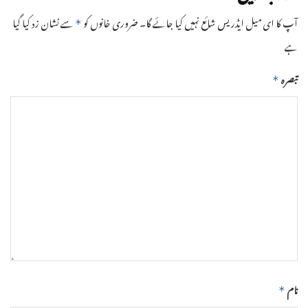
آپ کا ای میل ایڈریس شائع نہیں کیا جائے گا۔
ضروری خانوں کو
سے نشان زد کیا گیا
*
ہے
تبصرہ
*
نام
*