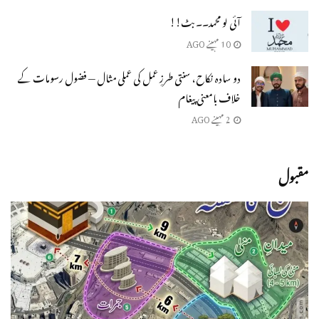
آئی لو محمد۔۔ بٹ!!
10 مہینے AGO
دو سادہ نکاح، سنتی طرزِ عمل کی عملی مثال — فضول رسومات کے
خلاف بامعنی پیغام
2 مہینے AGO
مقبول