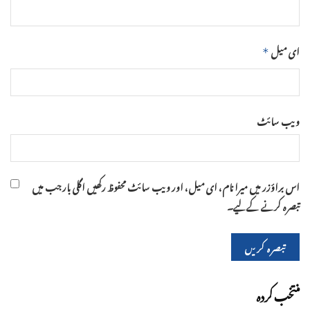
ای میل
*
ویب‌ سائٹ
اس براؤزر میں میرا نام، ای میل، اور ویب سائٹ محفوظ رکھیں اگلی بار جب میں
تبصرہ کرنے کےلیے۔
منتخب کردہ