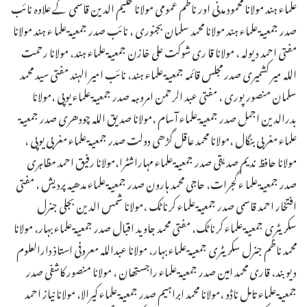
علماء ہند مولانا محمود مدنی اور ناظم عمومی مولانا حکیم الدین قاسمی کے علاوہ نائب
صدر جمعیۃ علماء ہند مولانا محمد سلمان بجنوری ، نائب صدر جمعیۃ علما ء ہند مولانا
مفتی احمد دیولہ ، مولانا قا ری شوکت علی خازن جمعیۃ علماء ہند، مولانا رحمت
اللہ میر کشمیری صدر مجلس قائمہ جمعیۃ علماء ہند، نائب امیر الہند مفتی سید محمد
سلمان منصورپوری ، مفتی عبد الرحمن امروہہ صدر جمعیۃ علماء یوپی ،مولانا
بدرالدین اجمل صدر جمعیۃ علماء آسام ،مولانا صدیق اللہ چودھری صدر جمعیۃ
علماء مغربی بنگال ،مولانا محمد عاقل گڑھی دولت صدر جمعیۃ علماء مغربی یوپی ،
مولانا حافظ ندیم صدیقی صدر جمعیۃ علماء مہاراشٹرا،مولانا رفیق احمد مظاہری
صدر جمعیۃ علما ء گجرات، حاجی محمد ہارون صدر جمعیۃ علماء مدھیہ پردیش ، مفتی
افتخار احمد قاسمی صدر جمعیۃ علماء کرناٹک ،مولانا شمس الدین بجلی جنرل
سکریٹری جمعیۃ علماء کرناٹک، مفتی محمد جاوید اقبال صدر جمعیۃ علماء بہار، مولانا
محمد ناظم جنرل سکریٹری جمعیۃ علماء بہار، مولانا عبداللہ معروفی استاذ دارالعلوم
دیوبند، قاری محمد امین صدر جمعیۃ علماء راجستھان ، مولانا منصور کاشفی صدر
جمعیۃ علماء تامل ناڈو ،مولانا محمد ابراہیم صدر جمعیۃ علماء کیرالا، مولانا نیاز احمد