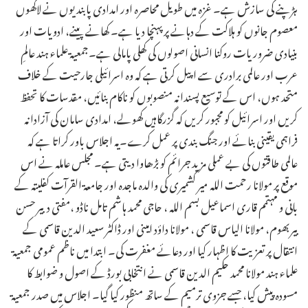
ہڑپنے کی سازش ہے۔ غزہ میں طویل محاصرہ اور امدادی پابندیوں نے لاکھوں
معصوم جانوں کو ہلاکت کے دہانے پر پہنچا دیا ہے۔ کھانے پینے، ادویات اور
بنیادی ضروریات روکنا انسانی اصولوں کی کھلی پامالی ہے۔جمعیۃ علماء ہند عالمِ
عرب اور عالمی برادری سے اپیل کرتی ہے کہ وہ اسرائیلی جارحیت کے خلاف
متحد ہوں، اس کے توسیع پسندانہ منصوبوں کو ناکام بنائیں، مقدسات کا تحفظ
کریں اور اسرائیل کو مجبور کریں کہ گزرگاہیں کھولے، امدادی سامان کی آزادانہ
فراہمی یقینی بنائے اور جنگ بندی پر عمل کرے۔یہ اجلاس باور کراتا ہے کہ
عالمی طاقتوں کی بے عملی مزید جرائم کو بڑھاوا دیتی ہے۔ مجلس عاملہ نے اس
موقع پر مولانا رحمت اللہ میر کشمیری کی والدہ ماجدہ اور جامعۃ القرآت کفلیتہ کے
بانی و مہتمم قاری اسماعیل بسم اللہ ، حاجی محمد ہاشم تامل ناڈو ،مفتی دبیر حسن
بیربھوم، مولانا الیاس قاسمی ، مولانا داؤد امینی اور ڈاکٹر سعید الدین قاسمی کے
انتقال پر تعزیت کا اظہار کیا اور دعائے مغفرت کی۔ ابتدا میں ناظم عمومی جمعیۃ
علماء ہند مولانا محمد حکیم الدین قاسمی نے انتخابی بورڈ کے اصول و ضوابط کا
مسودہ پیش کیا، جسے جزوی ترمیم کے ساتھ منظور کیا گیا۔ اجلاس میں صدر جمعیۃ