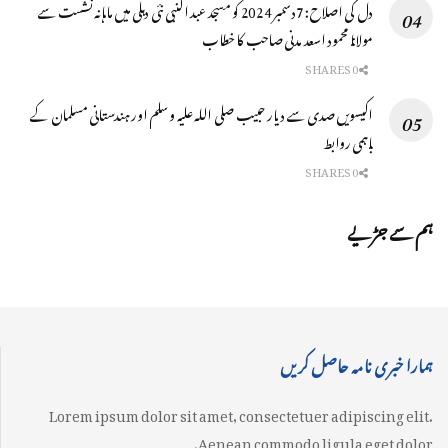
دل کی اصلاح: 7دسمبر 2024 کو مسجد عبد النبی نئی دہلی میں ماہانہ نشست سے
مولانا محمود اسعد مدنی صاحب کا خطاب
0 SHARES
اکیسویں صدی سے دیار حبیب صلی اللہ علیہ وسلم اور ہندستانی مسلمان کے
باہمی روابط
0 SHARES
ہم سے جڑیے
ہمارا خبری نامہ حاصل کریں
Lorem ipsum dolor sit amet, consectetuer adipiscing elit.
Aenean commodo ligula eget dolor.