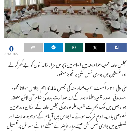
0
SHARES
مجلس عاملہ جمعیۃ علماء ہند میں آسام میں پچاس ہزار خاندانوں کو بے گھرکرنے
اور فلسطین میں جاری نسل کشی پر تجویز منظور
نئی دہلی ۲۱ ؍ اگست: جمعیۃ علماء ہند کی مجلس عاملہ کا اہم اجلاس مولانا محمود
اسعد مدنی، صدر جمعیۃ علماء ہند کے زیر صدارت بدھ کی شام آن لائن منعقد
ہوا، جس میں ملک بھر سے جمعیۃ علماء ہند کی مجلس عاملہ کے ارکان و مدعوئین
خصوصی بذریعہ زوم شریک ہوئے۔ اجلاس میں آسام کے موجودہ حالات اور
فلسطین میں جاری نسل کشی جیسے دور حاضر کے سلگتے ہوئے مسائل پر تفصیل