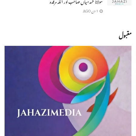
مولانا محمد میاں صاحب نور اللہ مرقدہ
1 دن AGO
مقبول