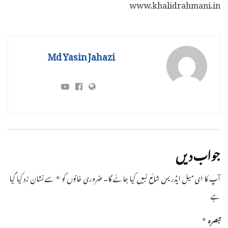
www.khalidrahmani.in
Md Yasin Jahazi
جواب دیں
آپ کا ای میل ایڈریس شائع نہیں کیا جائے گا۔
ضروری خانوں کو
سے نشان زد کیا گیا
*
ہے
تبصرہ
*