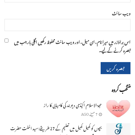
ویب‌ سائٹ
اس براؤزر میں میرا نام، ای میل، اور ویب سائٹ محفوظ رکھیں اگلی بار جب میں
تبصرہ کرنے کےلیے۔
منتخب کردہ
حجۃ الاسلام اکیڈمی دیوبند کی کامیابی کا راز
7 مہینے AGO
بچوں کو کھیل کھیل میں تعلیم کے 27 طریقے: سید الملت حضرت