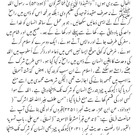
افعال سے بری ہوں : ’’ وَاشْہَدُوْا اَنِّیْ بَرِیٌٔ مِّمَّا تُشْرِکُوْن‘ ‘(ہود:۵۴) ۔ رسول اللہ
ﷺنے نہ صرف عقیدۂ توحید کی تعلیم دی ؛ بلکہ ہر لمحہ اس کو ذہن میں راسخ
کرنے کے لئے ایسی دُعائیں سکھائیں ، جو ہر عمل کے ساتھ انسان کو خدائے
واحد کی یاد دلاتی ہے ، کھانے سے پہلے اور کھانے کے بعد ، صبح میں اور شام میں
، سفر کی طرف جاتے اور واپس آتے ہوئے ، ایک دوسرے کو سلام کرتے
ہوئے ، غرض کہ کوئی موقع ایسا نہیں جس میں دُعاء اور ذکر کے اُسلوب میں اللہ
کی وحدت کا یقین انسان کے ذہن میں راسخ نہ کیا گیا ہو ، اسی طرح شرک کے
جتنے راستے ہوسکتے تھے ، اسلام نے ان سب کو بند کیا ، بعض گذشتہ آسمانی
مذاہب میں مجسمہ بنانے کی اجازت تھی ؛ لیکن شریعت محمدی میں اسے منع
کردیا گیا ؛ کیوںکہ یہ چیز بتدریج انسان کو شرک تک پہنچادیتی ہے ، اللہ کے سوا
کسی اور کی قسم کھانے سے منع فرمایا گیا : ’’من حلف بغیر اﷲ فقد اشرک‘‘ (
ابوداؤد ، عن ابن عمرؓ ، حدیث نمبر : ۳۲۵۱)قبروں کو اونچی بنانے کی آپ نے
ممانعت فرمائی ہے: ’’ لا تدعن قبراً مشرفاً الاسویتہ‘‘( نسائی ، عن علی ، باب تسویۃ
القبور اذا رفعت ، حدیث نمبر : ۲۰۳۱)کیوںکہ یہ چیز بھی انسان کو شرک تک پہنچا