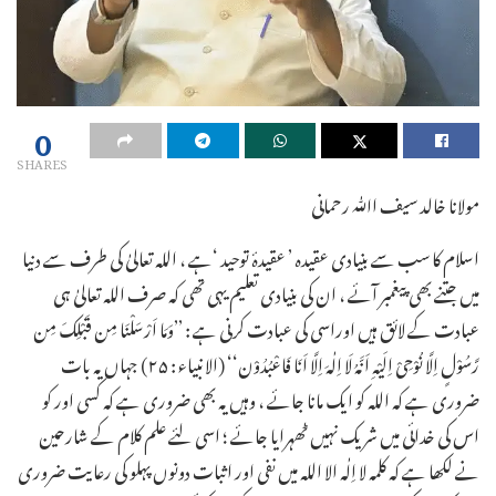
0
SHARES
مولانا خالد سیف اﷲ رحمانی
اسلام کا سب سے بنیادی عقیدہ ’ عقیدۂ توحید ‘ہے ، اللہ تعالیٰ کی طرف سے دنیا
میں جتنے بھی پیغمبر آئے ، ان کی بنیادی تعلیم یہی تھی کہ صرف اللہ تعالیٰ ہی
عبادت کے لائق ہیں اوراسی کی عبادت کرنی ہے : ’’وَمَا اَرْسَلْنَا مِن قَبْلِکَ مِن
رَّسُوْلٍ اِلَّا نُوْحِیْ اِلَیْہِ اَنَّہُ لَا اِلٰہَ اِلَّا اَنَا فَاعْبُدُوْن‘‘ (الانبیاء : ۲۵) جہاں یہ بات
ضروری ہے کہ اللہ کو ایک مانا جائے ، وہیں یہ بھی ضروری ہے کہ کسی اور کو
اس کی خدائی میں شریک نہیں ٹھہرایا جائے ؛ اسی لئے علم کلام کے شارحین
نے لکھا ہے کہ کلمہ لا اِلٰہ الا اللہ میں نفی اور اثبات دونوں پہلو کی رعایت ضروری