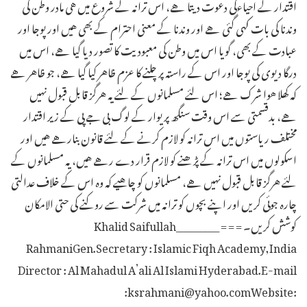
اقتدار كے احیاءكی دعوت دیتا هے، اس ترانه كے شروع میں هی مادر وطن كی
وندنا كی بات كهی گئی هے اور وندنا كے معنی احترام كے بھی هیں اور پوجا اور
عبادت كے بھی، گویا اس میں وطن كی معبودیت كا تصور دیا گیا هے، اس میں
درگا دیوی كی پوجا اور اس كے راسته پر چلنے كا عزم ظاهر كیا گیا هے، جو ظاهر هے
كه كھلا هوا شرك هے؛ اس لئے مسلمانوں كے لئے یه هرگز قابل قبول نهیں
هے، بدقسمتی سے اس وقت سنگھ پریوار كے لوگ بی جے پی كے زیر اقتدار
مختلف ریاستوں میں اس ترانه كو لازم كرنے كے لئے قانون بنارهے هیں اور
اسكولوں میں اس ترانه كے پڑھنے كو لازم قرار دے رهے هیں، یه مسلمانوں كے
لئے هرگز قابل قبول نهیں هے، مسلمانوں كو چاهیے كه وه اس كے خلاف عدالتی
چاره جوئی كریں اور اپنے بچوں كو ترانه میں شركت سے روكنے كی حتی الامكان
كوشش كریں۔ = = = _________Khalid Saifullah
RahmaniGen.Secretary : Islamic Fiqh Academy,India
Director : Al Mahadul A’ali Al Islami Hyderabad.E-mail
:ksrahmani@yahoo.comWebsite: