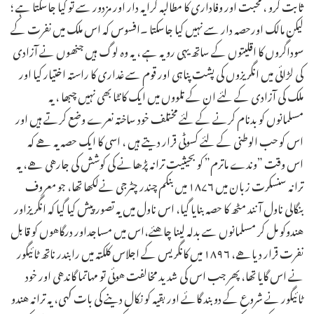
ثابت کرو ، محبت اور وفاداری کا مطالبہ کرایہ دار اور مزدور سے تو کیا جاسکتا ہے ؛
لیکن مالک اورحصہ دار سے نہیں کیا جاسکتا ۔افسوس کہ اس ملک میں نفرت کے
سوداگروں کا اقلیتوں کے ساتھ یہی رویہ ہے ، یہ وہ لوگ ہیں جنھوں نے آزادی
کی لڑائی میں انگریزوں کی پشت پناہی اور قوم سے غداری کا راستہ اختیار کیا اور
ملک کی آزادی کے لئے ان کے تلووں میں ایک کانٹا بھی نہیں چبھا ، یہ
مسلمانوں کو بدنام کرنے کے لئے مختلف خود ساختہ نعرے وضع کرتے ہیں اور
اس کو حب الوطنی کے لئے کسوٹی قرار دیتے ہیں ، اسی كا ایك حصه یه هے كه
اس وقت ــ”وندے ماترم” كو بحیثیت ترانه پڑھانے كی كوشش كی جارهی هے، یه
ترانه سنسكرت زبان میں ۱۸۷۶ میں بنكم چندر چٹرجی نےلكھا تھا، جو معروف
بنگالی ناول آنند مٹھ كا حصه بنایا گیا، اس ناول میں یه تصور پیش كیا گیا كه انگریزاور
هندوكو مل كر مسلمانوں سے بدله لینا چاهئے،اس میں مساجداور درگاهوں كو قابل
نفرت قرار دیاهے، ۱۸۹۶ میں كانگریس كے اجلاس كلكته میں رابندر ناتھ ٹائیگور
نے اس گایا تھا، پھر جب اس كی شدید مخالفت هوئی تو مهاتما گاندهی اور خود
ٹائیگور نے شروع كے دوبند گائے اور بقیه كو نكال دینے كی بات كهی، یه ترانه هندو