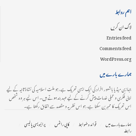
اہم روابط
لاگ ان کریں
Entries feed
Comments feed
WordPress.org
ہمارے بارے میں
جہازی میڈیا باشعور افراد کی ایک ایسی تحریک ہے، جو ملت اسلامیہ کی نشاۃ ثانیہ کے لیے
اپنی فکری و عملی خدمات پیش کرنے کے لیے عہدبند ہوتے ہیں۔ اس لیے ہر وہ شخص
اس تحریک کا ممبر بن سکتا ہے، جو اس نظریہ و مقصد سے اتفاق رکھتا ہے۔
ہمارے بارے میں
قوائد و ضوابط
کاپی رائٹس
پرائیویسی پالیسی
رابطہ