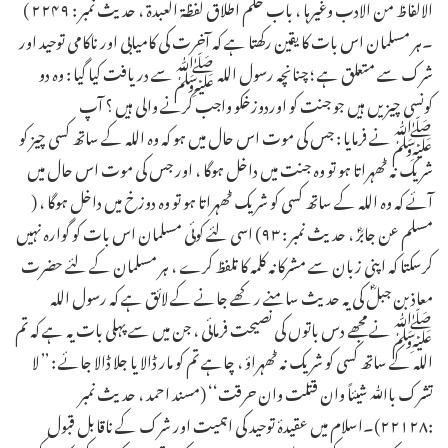
الالفاظ من الادب وغیرہا ، باب حکم اطلاق لفظۃ العبدۃ ، حدیث نمبر : ۲۲۴۹ )
۔ہر مسلمان اس بات کا یقین رکھتا ہے کہ آخرت کی کامیابی اور ناکامی توحید اور
شرک سے متعلق ہے ؛ چنانچہ رسول اللہ ﷺسے دریافت کیا گیا : وہ دو
کونسی چیزیں ہیں جو جنت کو اوردوزخکو واجب کرنے والی ہیں ؟ آپ
ﷺنے فرمایا : جس کی موت اس حال میں ہو کہ وہ اللہ کے ساتھ کسی چیز کو
شریک نہ ٹھہراتا ہو تو وہ جنت میں داخل ہوگا ، اور جس کی موت اس حال میں
آئے کہ وہ اللہ کے ساتھ کسی کو شریک ٹھہراتا ہو تو وہ دوزخ میں داخل ہوگا ، (
مسلم عن جابرؓ ، حدیث نمبر : ۹۳) اسی لئے کوئی مسلمان اس بات کو گوارہ نہیں
کرسکتا کہ اپنی زبان سے مشرکانہ کلمہ کا تلفظ کرے ، ہر مسلمان کے لئے حضرت
معاذ بن جبلؓ کی یہ حدیث سامنے رکھے جانے کے لائق ہے کہ رسول اللہ
ﷺنے مجھے دس باتوں کی نصیحت فرمائی ، جن میں سے پہلی بات یہ ہے کہ تم
اللہ کے ساتھ کسی کو شریک نہ ٹھہراؤ ، چاہے تم کو مار ڈالا یا جلا ڈالا جائے : ’’ لا
تشرک باﷲ شیئاً وان قتلت وان حرقت‘‘ (مسند احمد ، حدیث نمبر
:۲۲۱۲۸)۔اسلام میں عقیدۂ توحید کی اہمیت اور شرک کے ناقابل قبول