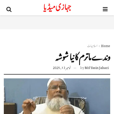
Home
اسلامیات
وندے ماترم کا نیا شوشہ
Md Yasin Jahazi
by
نومبر 13, 2025