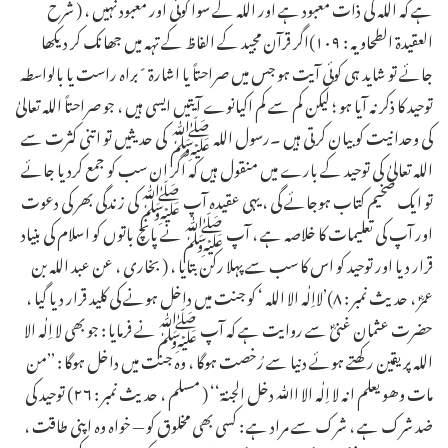
ہے کہ اللہ کی ذات معبود ہے اور اللہ کے سوا کوئی اور معبود نہیں ، ( شرح
العقیدۃ الطحاویہ : ۱۰۹)اگر قرآن مجید كے الفاظ کے تہہ میں جھانک کر دیکھا
جائے تو شاید ہی کوئی آیت ہو جس میں صراحتاً یا اشارۃ ًبراہ راست یا بالواسطہ
توحید کا ذکر نہ آیا ہو ؛ لیکن کم سے کم اکیانوے آیتیں ایسی ہیں ، جو صراحتاً اللہ تعالیٰ
کی وحدانیت کو بیان کرتی ہیں ۔رسول اللہ ﷺ کی حدیثیں تو اتنی کثرت سے
اللہ تعالیٰ کی توحید کے بارے میں منقول ہیں کہ اگر ان سب کو جمع کردیا جائے
تو ایک ضخیم کتاب ہوجائے گی ، یہی عقیدہ آپ ﷺکی زندگی بھر کی دعوت
اور آپ کی تعلیمات کا خلاصہ ہے ، آپ ﷺنے پانچ باتوں کو اسلام کی بنیاد
قرار دیا اور توحید کو اس کا سب سے پہلا رکن بتایا ، ( بخاری ، عن عبد اللہ بن
عمرؓ ، حدیث نمبر : ۸)’لااِلٰہ الا اللہ ‘ کو جنت میں داخل ہونے کی کلید قرار دیا گیا ،
حضرت عثمان غنیؓ سے روایت ہے کہ آپ ﷺنے فرمایا : جو بھی لا اِلٰہ الا
اللہ پریقین رکھتے ہوئے دنیا سے رُخصت ہوگا ، وہ جنت میں داخل ہوگا : ’’من
مات وھو یعلم انہ لا اِلٰہ الا اﷲ دخل الجنۃ‘‘ ( مسلم ، حدیث نمبر : ۲۶) توحید کی
ضد شرک ہے ، شرک سے مراد ہے : کسی بھی مخلوق کو — خواہ وہ اپنی طاقت ،