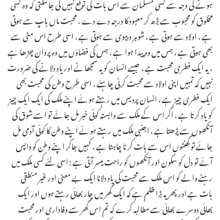
ہونے کی وجہ سے کسی مسلمان سے اس بات کی توقع نہیں کی جاسکتی کہ وہ کسی
مخلوق کو محبوب سے بڑھ کر معبود کا درجہ دے دے ، محبت ماں باپ سے ہوتی
ہے ، اولاد سے ہوتی ہے ، شوہر و بیوی سے ہوتی ہے ، اسی طرح اس مٹی سے
بھی ہوتی ہے ، جس میں وہ پیدا ہوا ہے ، جس کی فضاؤں میں وہ پروان چڑھا ہے
، یہ ایک فطری محبت ہے ، جیسے انسان کو یہ سمجھانے اور یاد دلانے کی ضرورت
نہیں کہ تمہیں اپنی اولاد سے محبت کرنی چاہئے ، اسی طرح وطن کی محبت بھی
ایک فطری چیز ہے ، انسان پردیس میں رہتے ہوئے اپنے ملک کی ایک ایک چیز
کو یاد کرتا ہے ، اگر اس کے ملک سے وابستہ کوئی خبر مل جائے تو اسے شوق کی
آنکھوں سے پڑھتا ہے ، اجنبی ملک میں رہتے ہوئے اپنے وطن کا کوئی آدمی مل
جائے تو گھنٹوں اس سے بات کرنا چاہتا ہے ، کہیں جاکر اپنے وطن کو واپس
آئے تو دل کو سکون اور آنکھوں کو راحت میسر آتی ہے ؛ اسی لئے کسی ملک میں
رہنے والے کو اس ملک سے محبت کی یاد دلانا ایک بے معنی اور غیر منطقی
بات ہے اور پھر یہ بڑا ظلم ہے کہ ایک گھر میں چار بھائی رہتے ہوں اور ایک
بھائی دوسرے بھائی سے مطالبہ کرے کہ تم اس گھر سے وفاداری اور محبت