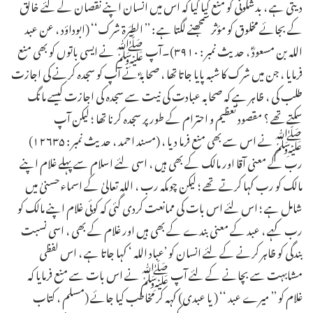
دیتی ہے ، بدشگونی کو منع کیا گیا کہ اس میں انسان اپنے نقصان کے لئے خالق
کے بجائے مخلوق کو مؤثر سمجھنے لگتا ہے : ’’ الطِیَرۃ شرک‘‘ (ابوداؤد ، عن عبد
اللہ بن مسعودؓ ، حدیث نمبر : ۳۹۱۰)۔آپ ﷺنے ایسی باتوں کو بھی منع
فرمایا ، جن میں شرک کا شبہ پایا جاتا تھا ، صحابہؓ نے آپ کو سجدہ کرنے کی اجازت
طلب کی ، ظاہر ہے کہ صحابہ عبادت کی نیت سے سجدہ کی اجازت کیسے مانگ
سکتے تھے ؟ مقصود تعظیم و احترام کے طورپر سجدہ کرنا تھا ؛ لیکن آپ
ﷺنے اس سے بھی منع فرما دیا ، (مسند احمد ، حدیث نمبر : ۱۲۶۳۵)
رب کے معنی آقا اور مالک کے بھی ہیں ، اسی لئے اسلام سے پہلے غلام اپنے
مالک کو رب کہا کرتے تھے ؛ لیکن چوںکہ رب ، اللہ تعالیٰ کے اسماء حسنیٰ میں
شامل ہے ؛ اس لئے اس بات کی ممانعت کردی گئی کہ کوئی غلام اپنے مالک کو
رب کہے ، عبد کے معنی بندے کے بھی ہیں اور غلام کے بھی ، اسی نسبت
بندگی کو ظاہر کرنے کے لئے انسان کو ’عباد اللہ ‘ کہا جاتا ہے ، اس لفظی
مشابہت سے بچانے کے لئے آپ ﷺنے اس بات سے منع فرمایا کہ
غلام کو ’’ میرے عبد ‘‘ ( یا عبدی) کہہ کر مخاطب کیا جائے (مسلم ، کتاب