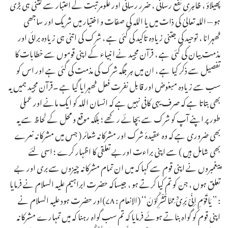
پھیلاؤ ، ظاہری نفع رسانی ، ضرر رسانی اور علومرتبت کے اعتبار سے کتنی ہی بڑی
ہو — اللہ تعالیٰ کی ذات میں یا اللہ کی صفات و اختیار میں شریک اور ساجھی
ٹھہرانا ، توحید کی جتنی زیادہ تاکید کی گئی ہے ، شرک کی اتنی ہی زیادہ برائی اور
مذمت بیان کی گئی ہے ، قرآن مجید نے انبیاء کے اپنی قوموں سے خطابات کا
تفصیل سے ذکر کیا ہے ، ان میں ہر جگہ شرک کی مذمت کی گئی ہے اور اس کو
سب سے زیادہ مبغوض اور قابل نفرت فعل ٹھہرایا گیا ہے ۔قرآن مجید ہمیں یہ
بھی بتاتا ہے کہ صرف یہی کافی نہیں ہے کہ انسان اللہ کو ایک مانے اور عملی
طورپر اپنے آپ کو شرک سے بچائے رکھے ؛ بلکہ موقع و محل کے لحاظ سے یہ
بھی ضروری ہے کہ وہ عقیدۂ شرک اور مشرکانہ شعائر ( جس میں مشرکانہ نعرے
بھی شامل ہیں ) سے اپنی براءت اوربے تعلقی کا اظہار کرے ؛ اسی لئے
پیغمبروں نے اپنی قوم سے کہا کہ میں ان تمام مشرکانہ چیزوں سے بری اور بے
تعلق ہوں ، جن کو تم کیا کرتے ہو ، جیساکہ حضرت ابراہیم علیہ السلام نے فرمایا
: ’’ یَاقَوْمِ اِنِّیْ بَرِیٌٔ مِمَّا تُشْرِکُوْنَ‘‘ (الانعام : ۷۸)اور حضرت ہود علیہ السلام نے
اپنی قوم کو گواہ بناتے ہوئے فرمایا کہ تم سب گواہ رہنا کہ میں تمہارے مشرکانہ