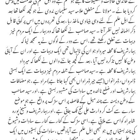
کردیا جائے ۔ مولانا کے متعلق علامہ سید سلیمان ندوی نے جو کچھ لکھا تھا بعد
کے اہل علم کے لئے وہی بنیاد ی ماخذ رہا ،بعد کی تحریروں میں اس پر کوئی قابل
ذکر اضافہ نہیں نظر آتا ۔ سید صاحب نے لکھا تھا کہ وہ بہارکے ایک مردم خیز
دیہات سے تعلق رکھتے تھے ،اس سے دور کے لوگوں نے یہ سمجھ لیا کہ
بہارشریف کا محلہ میرداد جو ان کی نانہال تھی ایک دیہات ہے اور ان کے آبائی
وطن کا کہیں تذکرہ نہیں آیا ،بعد کے کچھ جاننے والوں نے لکھا کہ میرداد
بہارشریف کا محلہ ہے ۔سیدصاحب کے جملہ مردم خیز دیہات سے ایک بستی
ڈامرواں؍ڈمرانواں(جسے جیر ڈمراواں بھی کہا جاتا ہے) مراد ہے ،جو مضافات
بہارشریف اور ضلع نالندہ میں سادات کی مشہور بستی ہے ،اور سید صاحب
کے وطن دیسنہ سے چند میل کے فاصلہ پر اس سڑک پر واقع ہے جو موضع
سارے سے کٹ کر وارث علی گنج تک جاتی ہے ،اور بہارشریف وشیخ پورہ
شاہراہ کواس سے ملا تی ہے ،اسی سڑک کے کنارے کنارے سادات وشیوخ
کی چند بستیاں ہیں جو کبھی اہل علم سے آبادتھیں ،سادات کی بستیوں میں ایک
اور علمی بستی اگاواں بھی اسی سے متصل ہے جو عربی کے مشہور عالم وادیب