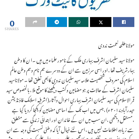
0
SHARES
مولاناطلحہ نعمت ندوی
مولانا سید سلیمان اشرف بہاری ملک کے نامور علماء میں ہیں ۔ا ن کا وطن
بہارشریف تھا ،اور اسی سرزمین سے ان کے دوسرے ہم نام وہم وطن عالم
اسلام کی معروف شخصیت علامہ سیدسلیمان ندوی کابھی تعلق تھا ۔ مولاناسید
سلیمان اشرف کے حالات پر جو مضامین وکتب دیکھنے کا موقع ملا ،بالخصوص سید
قمر الاسلام کی سید سلیمان اشرف بہاری احوال وآثار(اشرفیہ اسلامک فاؤنڈیشن
حیدرآباد۲۰۱۷ء) ،جس میں اب تک کے اساسی مضامین کو یکجا کردیا گیا ہے
،مستقل دیکھی ،ان سب میں ان کے خاندان اور ابتدائی زندگی سے متعلق
سے زیادہ اطلاعات نہیں ہیں ،اس لئے خیال آیا کہ وطنی نسبت کی وجہ سے ان
کے خاندانی حالات وتفصیلات کا مجھے جو علم ہے وہ اہل علم کی خدمت میں پیش