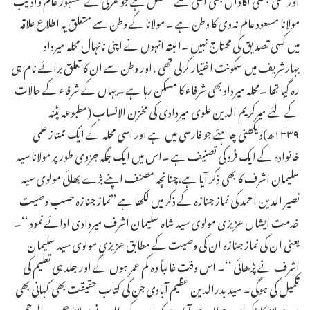
مولانا مسعود عالم ندوی کا وطن ہے ۔ مولانا کے وطن سے متعلق یہ اطلاع علاقہ
میں کسی تصدیق کی محتاج نہیں ۔البتہ انہوں نے اپنی نانہال محلہ میرداد
بہارشریف میں سکونت اختیار کرلی تھی ،اور وطن سے ان کا تعلق برائے نام ہی
رہ گیا تھا ۔محلہ میرداد بھی شرفاء کا مسکن رہا ہے ۔یہاں کے شرفاء کے حالات
کے لئے میرکریم الدین علوی میردادی کی مخزن الانساب (مطبوعہ پٹنہ
۱۳۳۹ھ)دیکھنی چاہئے جو فارسی میں ہے اور اسی محلہ کے ایک ممتاز علمی
خانوادہ کے ایک فرد کی تصنیف ہے ۔اس میں ایک جگہ جزوی طور پر مولانا سید
سلیمان اشرف کا بھی ذکر آیا ہے،چنانچہ مصنف اپنے بڑے بھائی مولوی سید
نصیر الدین احمد کی نماز جنازہ کے ذکر میں لکھا ہے ’’نماز جنازہ حسب وصیت
خدمت ایشاں عزیزی مولوی سید شاہ سلیمان اشرف میردادی ادائے نمود ‘‘۔
یعنی ان کی نماز جنازہ ان کی وصیت کے مطابق عزیزی مولوی سید سلیمان
اشرف نے پڑھائی ‘‘۔ اس وقت غالباً وہ کم عمر ہوں گے اور جلد ہی تعلیم کی
تکمیل کی ہوگی۔ سید بدرالدین عظیم آبادی جن کی کتاب حقیقت بھی کہانی بھی
میں مولانا کا ذکر اس حوالہ سے آیا ہے کہ ان کے والد نے مولانا حبیب الرحمن