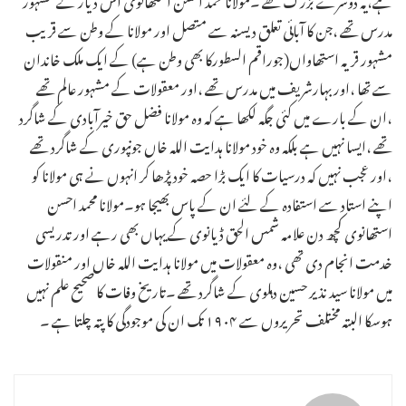
مدرس تھے ،جن کا آبائی تعلق دیسنہ سے متصل اور مولانا کے وطن سے قریب
مشہور قریہ استھاواں(جوراقم السطورکا بھی وطن ہے) کے ایک ملک خاندان
سے تھا ،اور بہارشریف میں مدرس تھے ،اور معقولات کے مشہور عالم تھے
،ان کے بارے میں کئی جگہ لکھا ہے کہ وہ مولانا فضل حق خیرآبادی کے شاگرد
تھے ،ایسا نہیں ہے بلکہ وہ خود مولانا ہدایت اللہ خاں جونپوری کے شاگرد تھے
،اور عجب نہیں کہ درسیات کا ایک بڑا حصہ خود پڑھا کر انہوں نے ہی مولانا کو
اپنے استاد سے استفادہ کے لئے ان کے پاس بھیجا ہو۔مولانا محمد احسن
استھانوی کچھ دن علامہ شمس الحق ڈیانوی کے یہاں بھی رہے اور تدریسی
خدمت انجام دی تھی ،وہ معقولات میں مولانا ہدایت اللہ خاں اور منقولات
میں مولانا سید نذیر حسین دہلوی کے شاگرد تھے ۔تاریخ وفات کا صحیح علم نہیں
ہوسکا البتہ مختلف تحریروں سے ۱۹۰۴ تک ان کی موجودگی کا پتہ چلتا ہے ۔