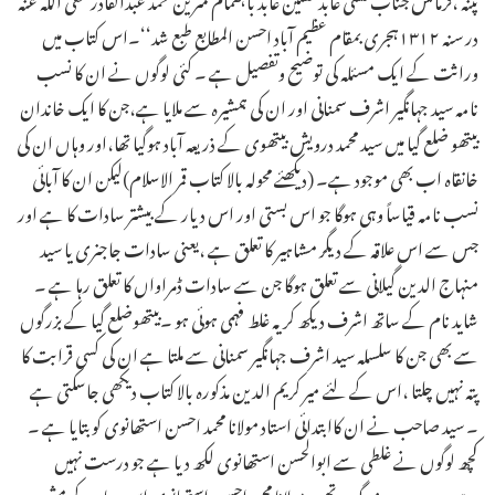
در سنہ ۱۳۱۲ہجری بمقام عظیم آباد احسن المطابع طبع شد‘‘۔اس کتاب میں
وراثت کے ایک مسئلہ کی توضیح وتفصیل ہے ۔ کئی لوگوں نے ان کا نسب
نامہ سید جہانگیر اشرف سمنانی اور ان کی ہمشیرہ سے ملایا ہے،جن کا ایک خاندان
بیتھو ضلع گیا میں سید محمد درویش بیتھوی کے ذریعہ آباد ہوگیا تھا،اور وہاں ان کی
خانقاہ اب بھی موجود ہے۔ (دیکھئے محولہ بالا کتاب قمر الاسلام)لیکن ان کا آبائی
نسب نامہ قیاساً وہی ہوگا جو اس بستی اور اس دیار کے بیشتر سادات کا ہے اور
جس سے اس علاقہ کے دیگر مشاہیر کا تعلق ہے ،یعنی سادات جاجنری یا سید
منہاج الدین گیلانی سے تعلق ہوگا جن سے سادات ڈمراواں کا تعلق رہا ہے ۔
شاید نام کے ساتھ اشرف دیکھ کر یہ غلط فہمی ہوئی ہو ۔بیتھوضلع گیا کے بزرگوں
سے بھی جن کا سلسلہ سید اشرف جہانگیر سمنانی سے ملتا ہے ان کی کسی قرابت کا
پتہ نہیں چلتا ،اس کے لئے میر کریم الدین مذکورہ بالا کتاب دیکھی جاسکتی ہے
۔ سید صاحب نے ان کاابتدائی استاد مولانا محمد احسن استھانوی کو بتایا ہے ۔
کچھ لوگوں نے غلطی سے ابوالحسن استھانوی لکھ دیا ہے جو درست نہیں
ہے،یہ دوسرے بزرگ تھے ۔مولانا محمد احسن استھانوی اس دیار کے مشہور