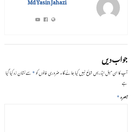
Md Yasin Jahazi
جواب دیں
آپ کا ای میل ایڈریس شائع نہیں کیا جائے گا۔
ضروری خانوں کو
سے نشان زد کیا گیا
*
ہے
تبصرہ
*