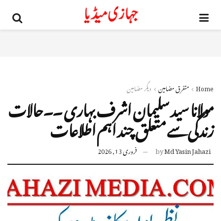
Home
متفرق مضامین
دیگر مضامین
مولانا سید سلیمان اشرف بہاری ۔۔حالات
زندگی سے متعلق چند اہم اطلاعات
Md Yasin Jahazi
by
فروری 13, 2026