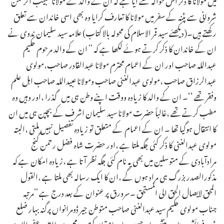
شروانی سے پٹنہ کے سفر میں مولانا کا تعارف کرایا وہ بھی اسی خاندان سے تعلق
رکھتے ہیں۔(دیکھئے سید قمر الاسلام کی محولہ بالا کتاب) علامہ سید سلیمان ندوی نے
ان کے خاندان کا ذکر کرتے ہوئے لکھا ہے کہ ’’ ان کے والد مرحوم حکیم
عبداللہ صاحب اور ان کے اعمام محترم مولانا عبدالقادر صاحب،مولوی
عبدالرزاق صاحب ،مولوی عبدالغنی صاحب ومولانا عبیداللہ صاحب اہل علم
وفقر تھے ‘‘۔ ان کے والد کا زیادہ ووقت اپنے وطن ہی میں گذرا ،اور وہیں وہ
مطب کرتے تھے ،غالباً حضرت مولانا سید سلیمان اشر ف کے بچپن ہی میں ان
کا انتقال ہوگیا تھا ۔ ان کے اعمام کے متعلق تو زیادہ تفصیل نہیں ملتی ،البتہ
مولوی عبدالغنی کا ذکر کئی جگہ ملتا ہے ،اور حضرت شاہ فضل رحمن گنج
مرادآبادی کے متوسلین میں بھی یہ نام کئی جگہ نظر آتا ہے ،زیادہ امکان ہے کہ
مذکورالصدر بزرگ ہی مراد ہوں گے ،ان کا ایک رسالہ بھی ملتا ہے ،القول
المحق لایصال الحق الی المستحق ۔سرورق پر عنوان کے بعد درج ہے ’’مرتبہ
جناب مولوی حکیم سید عبدالغنی صاحب متوطن جیر ڈومرانواں پرگنہ بہار ضلع
پٹنہ ،فرمائش جناب منشی عابد حسین عابد باہتمام کمترین محمد عبدالقادر عفی اللہ عنہ