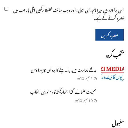
اس براؤزر میں میرا نام، ای میل، اور ویب سائٹ محفوظ رکھیں اگلی بار جب میں
تبصرہ کرنے کےلیے۔
منتخب کردہ
بدلتے بھارت میں، بدلہ لینے کا پروان چڑھتا ذہن
6 مہینے AGO
جمعیت علمائے گڈا جھارکھنڈ کا دستوری انتخاب
10 مہینے AGO
مقبول