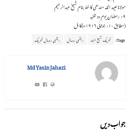
مولانا عبید اللہ سندھی کا خط بنام شیخ عبدالرحیم
۹؍ رمضان یوم دو شنبہ
(مطابق ۱۰؍ جولائی ۱۹۱۶ء)کابل
Tags:
تحریک شیخ الہند
ریشمی رومال
ریشمی رومال تحریک
Md Yasin Jahazi
جواب دیں