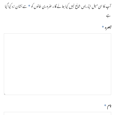
آپ کا ای میل ایڈریس شائع نہیں کیا جائے گا۔
ضروری خانوں کو
سے نشان زد کیا گیا
*
ہے
تبصرہ
*
نام
*