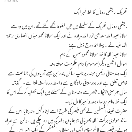
SHARES
تحریک ریشمی رومال کا خط نمبر ایک
ریشمی رومال تحریک کے سلسلے میں تین خطوط لکھے گئے تھے، جن میں دو سے
مولانا عبید اللہ سندھی نور اللہ مرقدہ نے اور ایک مولانا محمد میاں انصاری رحمۃ
اللہ علیہ نے ۔ پہلا خط درج ذیل ہے:
مولانا عبیداللہ کا خط مولانا محمود حسن کے نام
احوال انجمن دیگر (موسوم) بنام حکومت موقتہ ہند
ایک ہندستانی رئیس مہندرپرتاپ ساکن بندرابن جسے آریاوں کی جماعت سے
خاص تعلق ہے اور ہندستانی راجگان سے واسطہ در واسطہ ملتا ہے ۔ گذشہ
سال جرمنی پہنچا۔ قیصر سے ہندستان کے مسئلے میں ایک تصفیہ کرکے اس کا
ایک خط بنام روساء ہند و امیر کابل لایا۔
حضرت خلیفۃ المسلمین نے بھی قیصر کی طرح اسے اپنا وکیل ہند بنایا اس کے
ساتھ مولوی برکت اللہ بھوپالی جو جاپان و امریکہ میں رہ چکے ہیں ، برلن سے ہمراہ
ہوئے۔قیصر کے قائم مقام ایک اور سلطان المعظم کے ایک افسر اس کے