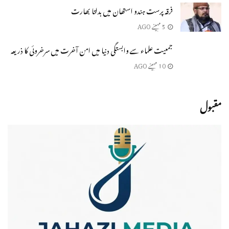
فرقہ پرست ہندو استھان میں بدلتا بھارت
5 مہینے AGO
جمعیت علماء سے وابستگی دنیا میں امن آخرت میں سرخروئی کا ذریعہ
10 مہینے AGO
مقبول