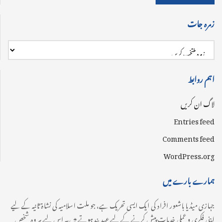
زمرہ جات
اہم روابط
لاگ ان کریں
Entries feed
Comments feed
WordPress.org
ہمارے بارے میں
جہازی میڈیا باشعور افراد کی ایک ایسی تحریک ہے، جو ملت اسلامیہ کی نشاۃ ثانیہ کے لیے
اپنی فکری و عملی خدمات پیش کرنے کے لیے عہدبند ہوتے ہیں۔ اس لیے ہر وہ شخص