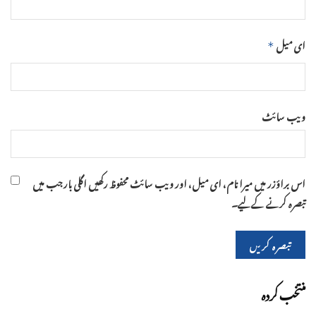
ای میل
*
ویب‌ سائٹ
اس براؤزر میں میرا نام، ای میل، اور ویب سائٹ محفوظ رکھیں اگلی بار جب میں
تبصرہ کرنے کےلیے۔
منتخب کردہ