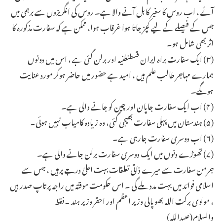
آئے ، اب روس کا سفیر کابل آنے والا ہے۔ روس کی انگریزوں سے برہمی میں
جس کے فیصلے کے لیے کچز جاتا ہوا غرقاب ہوا، ممکن ہے کہ سفارت مذکورہ کا
اثر بھی شامل ہو۔
(۳) ایک سفارت براہ ایران قسطنطنیہ اور برلن گئی ہے ، اس میں دونوں
ہمارے مہاجر طالب علم ہیں ، امید ہے حضور میں حاضر ہوکر مورد عنایت
ہوںگے۔
(۴) اب ایک سفارت جاپان اور چین کو جانے والی ہے۔
(۵) ہندستان میں پہلی سفارت بھیجی گئی، وہ زیادہ کامیاب نہیں ہوئی۔
(۶) اب دوسری سفارت جارہی ہے۔
(۷) تھوڑے دنوں میں ایک دوسری سفارت برلن جانے والی ہے۔
جرمن سفارت سے میرے ذاتی تعلقات بہت اعلیٰ درجے پرہیں ، جس سے
اسلامی فوائد میں بہت مدد ملے گی ۔ اس حکومت موقتہ میں راجہ پرتاپ صدر ہیں
، مولوی برکت اللہ بھوپالی وزیر اعظم اور احقر وزیر ہند ۔فقط
والسلام(عبیداللہ)