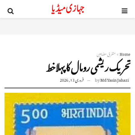
Home
متفرق مضامین
تحریک ریشمی رومال کا پہلاخط
Md Yasin Jahazi
by
فروری 13, 2026