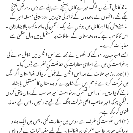
ساتھ کابل آئے ، یہ لوگ میرے کابل پہنچنے سے پہلے سے دس روز قبل پہنچ
چکے تھے ، انھوں نے ہندووں کے فوائد کی تائید میں ہندستانی مسئلہ امیر کے
سامنے پیش کیا اور کابل میں دونوں نے ایک انجمن کی بنام مذکورہ بالا بنیاد ڈالی ۔
اس کا کا م یہ ہے کہ وہ ہندستان کے معاملات پر مستقبل میں دول عظمیٰ سے
معاہدات کرے۔
ایسے اسباب پید اہوگئے کہ انھوں نے مجھ سے اس انجمن میں شامل ہونے کی
درخواست کی میں نے اسلامی مفادات کی حفاظت کی نظر سے قبول کیا۔
(۱) چند روز مباحثات کے بعد اس انجمن نے قبول کرلیا کہ افغانستان اگر جنگ
میں شرکت کرتا ہے تو ہم اس کے شاہزدے کو ہندستان کا مستقبل بادشاہ
ماننے کو تیا رہیں۔ اور اس قسم کی درخواست امیر صاحب کے یہاں پیش کردی
، لیکن چوںکہ امیر صاحب ابھی شرکت جنگ کے لیے تیار نہیں ، اس لیے معاملہ
ملتوی کر رکھا ہے۔
(۲) اس حکومت کی طرف سے روس میں سفارت گئی ، جس میں ایک ہندو
اورا یک مہاجر طالب علم تھا جو افغانسان کے لیے مفید اثرات لے کر واپس