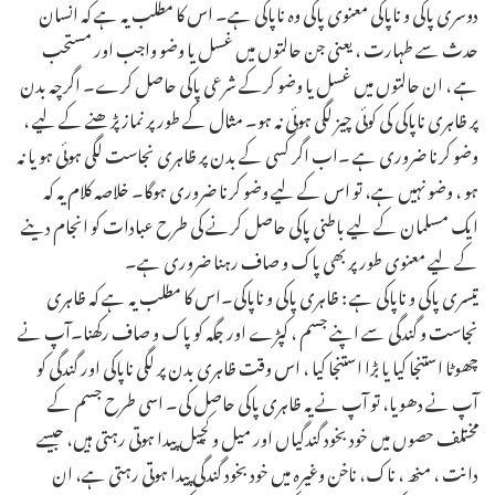
دوسری پاکی و ناپاکی معنوی پاکی وہ ناپاکی ہے۔ اس کا مطلب یہ ہے کہ انسان
حدث سے طہارت ، یعنی جن حالتوں میں غسل یا وضو واجب اور مستحب
ہے ، ان حالتوں میں غسل یا وضو کرکے شرعی پاکی حاصل کرے۔ اگرچہ بدن
پر ظاہری ناپاکی کی کوئی چیز لگی ہوئی نہ ہو۔ مثال کے طور پر نماز پڑھنے کے لیے ،
وضو کرنا ضروری ہے ۔اب اگر کسی کے بدن پر ظاہری نجاست لگی ہوئی ہو یا نہ
ہو ، وضو نہیں ہے، تو اس کے لیے وضو کرنا ضروری ہوگا۔ خلاصہ کلام یہ کہ
ایک مسلمان کے لیے باطنی پاکی حاصل کرنے کی طرح عبادات کو انجام دینے
کے لیے معنوی طور پر بھی پاک و صاف رہنا ضروری ہے۔
تیسری پاکی و ناپاکی ہے : ظاہری پاکی و ناپاکی۔اس کا مطلب یہ ہے کہ ظاہری
نجاست و گندگی سے اپنے جسم ، کپڑے اور جگہ کو پاک و صاف رکھنا۔آپ نے
چھوٹا استنجا کیا یا بڑا استنجا کیا ، اس وقت ظاہری بدن پر لگی ناپاکی اور گندگی کو
آپ نے دھویا، تو آپ نے یہ ظاہری پاکی حاصل کی۔ اسی طرح جسم کے
مختلف حصوں میں خود بخود گندگیاں اور میل و کچیل پیدا ہوتی رہتی ہیں، جیسے
دانت ، منھ ، ناک، ناخن وغیرہ میں خود بخود گندگی پیدا ہوتی رہتی ہے، ان