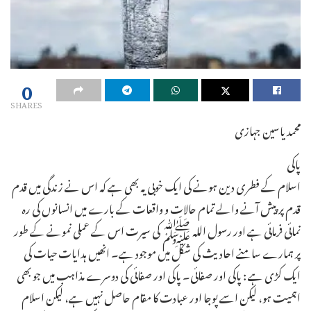
0
SHARES
محمد یاسین جہازی
پاکی
اسلام کے فطری دین ہونے کی ایک خوبی یہ بھی ہے کہ اس نے زندگی میں قدم
قدم پر پیش آنے والے تمام حالات و واقعات کے بارے میں انسانوں کی رہ
نمائی فرمائی ہے اور رسول اللہ ﷺ کی سیرت اس کے عملی نمونے کے طور
پر ہمارے سامنے احادیث کی شکل میں موجود ہے۔ انھیں ہدایات حیات کی
ایک کڑی ہے : پاکی اور صفائی۔ پاکی اور صفائی کی دوسرے مذاہب میں جو بھی
اہمیت ہو، لیکن اسے پوجا اور عبادت کا مقام حاصل نہیں ہے، لیکن اسلام