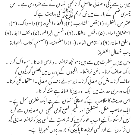
چیزوں سے پاکی و صفائی حاصل کرنا بھی انسان کے لیے ضروری ہے۔ اس
تیسری قسم کے بارے میں نبی کریم ﷺ کی ہدایت ہے کہ
عشر من الفطرۃ: (۱)قص الشارب،(۲)و اعفاء اللحیۃ، (۳) والسواک، (۴)و
استنشاق الماء ، (۵) و قص الاظفار، (۶) و غسل البراجم، (۷) و نتف الابط، (۸)
و حلق العانۃ، (۹) و انتقاص الماء ، (۱۰) والمضمضۃ۔ (المسلم، کتاب الطہارۃ،
باب خصال الفطرۃ)
دس چیزیں فطرت میں سے ہیں : مونچھ تراشنا۔ داڑھی بڑھانا۔ مسواک کرنا۔
ناک صاف کرنا۔ ناخن تراشنا۔ انگلیوں کے پوروں میں پھنسی گندگیوں کو
صاف کرنا۔ بغل کی صفائی کرنا۔ زیر موئے ناف کی صفائی۔ استنجا۔ کلی کرنا۔
ایک دوسری حدیث میں ایک اور چیز کااضافہ ہے ختنہ کرانا۔
اس حدیث کا خلاصہ یہ ہے کہ صفائی انسان کے لیے ایک فطری عمل ہے ۔
ایک صاحب عقل، نستعلیق اورسلیم الطبع آدمی کبھی ان صفائیوں سے گریز
نہیں کرسکتا۔آئیے اب یہ غور کریں کہ شریعت نے کسی چیز کو تراشنا صفائی کیو
ں قرار دیا ہے اور کسی کو بڑھانا پاکیزگی کا ذریعہ کیوں ٹھہرایا ہے۔