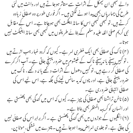
والے کبھی ان کیمکل کے اثرات سے متاثر ہوجاتے ہیں اور دانت میں کئی
طرح کی بیماریاں بھی پیدا ہونے لگتی ہیں۔ اگر فوری طور پر وہ صفائی زیادہ
کرتے ہیں، تو کبھی کبھی اس کا سائڈ ایفکٹ بھی ہوجاتا ہے۔ اس کے مقابل
نبی کریم صلیٰ اللہ علیہ وسلم کے بتائے طریقوں میں کبھی بھی سائڈ ایفیکٹ نہیں
ہوتا۔
(۴) ناک کی صفائی بھی ایک فطری امر ہے۔ کیوں کہ گردو غبار جب اڑتے ہیں
، تو کہیں پہنچے یا نہ پہنچے ناک کے خیشوم میں ضرور پہنچ جاتی ہے۔ آپ اگر کمرے
کی صفائی کر رہے ہیں، تو کہیں دھول کے اثرات دکھے یا نہ دکھے ، ناک میں
ضرور پہنچ جاتی ہے، اور چوں کہ یہ سانس لینے کی جگہ ہے، اس لیے اس کی
صفائی انتہائی ضروری ہے۔
(۵) ناخن تراشنا بھی صفائی کی چیز ہے۔ کیوں کہ اس میں گندگی بھی پھنستی ہے
اور انسان کو کریہہ المنظر بھی بناتا ہے۔
(۶) انگلیوں کے جوڑوں میں بھی گندگی پھنستی ہے ۔ اگر برابر اس کی صفائی نہیں
کی جاتی ہے ، تو جلدی امراض پیدا ہوجاتے ہیں۔چمڑے میں خشکی، موٹا پن،