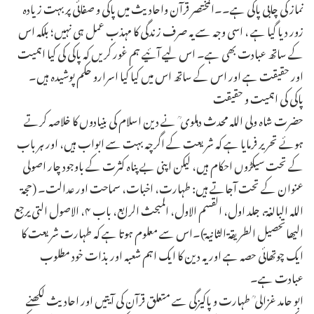
نماز کی چابی پاکی ہے۔۔المختصر قرآن واحادیث میں پاکی و صفائی پر بہت زیادہ
زور دیا گیا ہے ، اسی وجہ سے یہ صرف زندگی کا مہذب عمل ہی نہیں؛ بلکہ اس
کے ساتھ عبادت بھی ہے۔ اس لیے آئیے ہم غور کریں کہ پاکی کی کیا اہمیت
اور حقیقت ہے اور اس کے ساتھ اس میں کیا کیا اسرارو حکم پوشیدہ ہیں۔
پاکی کی اہمیت و حقیقت
حضرت شاہ ولی اللہ محدث دہلوی ؒ نے دین اسلام کی بنیادوں کا خلاصہ کرتے
ہوئے تحریر فرمایا ہے کہ شریعت کے اگرچہ بہت سے ابواب ہیں، اور ہر باب
کے تحت سیکڑوں احکام ہیں، لیکن اپنی بے پناہ کثرت کے باوجود چار اصولی
عنوان کے تحت آجاتے ہیں: طہارت، اخبات، سماحت اور عدالت۔ (حجۃ
اللہ البالغۃ، جلد اول، القسم الاول، المبحث الرابع، باب ۴، الاصول التی یرجع
الیھاتحصیل الطریقۃ الثانیۃ)۔اس سے معلوم ہوتا ہے کہ طہارت شریعت کا
ایک چوتھائی حصہ ہے اور یہ دین کا ایک اہم شعبہ اور بذات خود مطلوب
عبادت ہے۔
ابو حامد غزالی ؒ طہارت و پاکیزگی سے متعلق قرآن کی آیتیں اور احادیث لکھنے