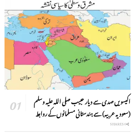
اکیسویں صدی سے دیار حبیب صلی اللہ علیہ وسلم
(سعودیہ عربیہ) سے ہندستانی مسلمانوں کے روابط
0 SHARES