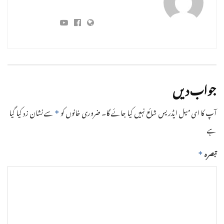
جواب دیں
آپ کا ای میل ایڈریس شائع نہیں کیا جائے گا۔
ضروری خانوں کو
سے نشان زد کیا گیا
*
ہے
تبصرہ
*