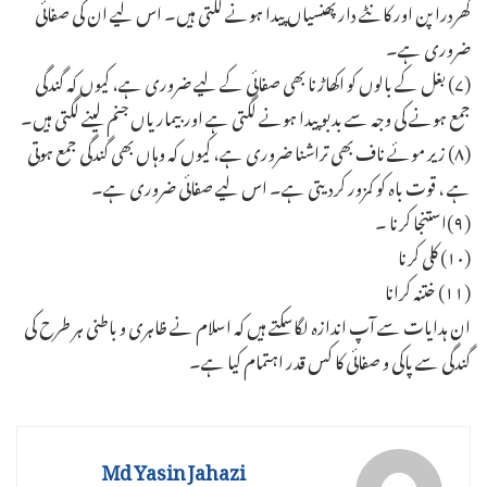
کھردرا پن اور کانٹے دار پھنسیاں پیدا ہونے لگتی ہیں۔ اس لیے ان کی صفائی
ضروری ہے۔
(۷) بغل کے بالوں کو اکھاڑنا بھی صفائی کے لیے ضروری ہے، کیوں کہ گندگی
جمع ہونے کی وجہ سے بدبو پیدا ہونے لگتی ہے اور بیماریاں جنم لینے لگتی ہیں۔
(۸) زیر موئے ناف بھی تراشنا ضروری ہے، کیوں کہ وہاں بھی گندگی جمع ہوتی
ہے ، قوت باہ کو کمزور کردیتی ہے۔ اس لیے صفائی ضروری ہے۔
(۹)استنجا کرنا ۔
(۱۰) کلی کرنا
(۱۱) ختنہ کرانا
ان ہدایات سے آپ اندازہ لگاسکتے ہیں کہ اسلام نے ظاہری و باطنی ہر طرح کی
گندگی سے پاکی و صفائی کا کس قدر اہتمام کیا ہے۔
Md Yasin Jahazi