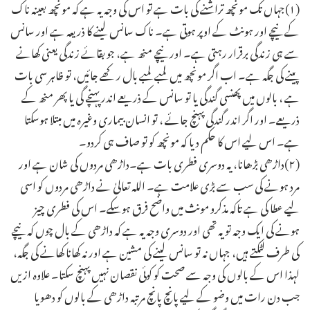
(۱)جہاں تک مونچھ تراشنے کی بات ہے تو اس کی وجہ یہ ہے کہ مونچھ بعینہ ناک
کے نیچے اور ہونٹ کے اوپر ہوتی ہے۔ ناک سانس لینے کا ذریعہ ہے اور سانس
سے ہی زندگی برقرار رہتی ہے۔ اور نیچے منھ ہے، جو بقائے زندگی یعنی کھانے
پینے کی جگہ ہے۔ اب اگر مونچھ میں لمبے لمبے بال رکھے جائیں، تو ظاہر سی بات
ہے ، بالوں میں پھنسی گندگی یا تو سانس کے ذریعے اندر پہنچے گی یا پھر منھ کے
ذریعے۔ اور اگر اندر گندگی پہنچ جائے ، تو انسان بیماری وغیرہ میں مبتلا ہوسکتا
ہے۔ اس لیے اس کا حکم دیا کہ مونچھ کو تو صاف ہی کردو۔
(۲)داڑھی بڑھانا، یہ دوسری فطری بات ہے۔داڑھی مردوں کی شان ہے اور
مرد ہونے کی سب سے بڑی علامت ہے۔ اللہ تعالیٰ نے داڑھی مردوں کو اسی
لیے عطا کی ہے تاکہ مذکرو مونث میں واضح فرق ہوسکے۔ اس کی فطری چیز
ہونے کی ایک وجہ تو یہ تھی اور دوسری وجہ یہ ہے کہ داڑھی کے بال چوں کہ نیچے
کی طرف لٹکتے ہیں، جہاں نہ تو سانس لینے کی مشین ہے اور نہ کھانا کھانے کی جگہ،
لہذا اس کے بالوں کی وجہ سے صحت کو کوئی نقصان نہیں پہنچ سکتا۔ علاوہ ازیں
جب دن رات میں وضو کے لیے پانچ پانچ مرتبہ داڑھی کے بالوں کو دھویا