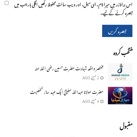
اس براؤزر میں میرا نام، ای میل، اور ویب سائٹ محفوظ رکھیں اگلی بار جب میں
تبصرہ کرنے کےلیے۔
منتخب کردہ
مختصر واقعہ شہادت حضرت حسین رضی اللہ عنہ
2 مہینے AGO
حضرت مولانا عبداللہ مغیثیؒ ایک عہد ساز شخصیت
4 مہینے AGO
مقبول