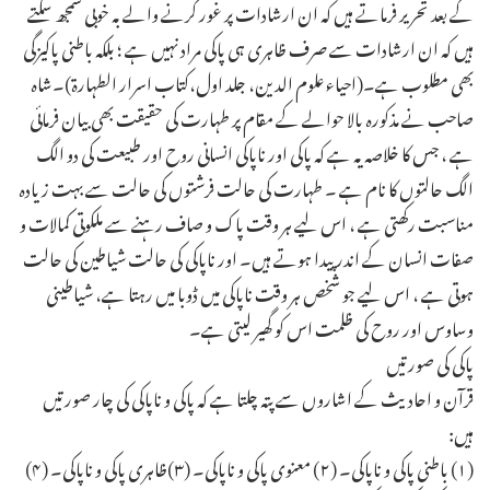
کے بعد تحریر فرماتے ہیں کہ ان ارشادات پر غور کرنے والے بہ خوبی سمجھ سکتے
ہیں کہ ان ارشادات سے صرف ظاہری ہی پاکی مراد نہیں ہے ؛ بلکہ باطنی پاکیزگی
بھی مطلوب ہے۔(احیاء علوم الدین، جلد اول،کتاب اسرار الطہارۃ)۔شاہ
صاحب نے مذکورہ بالا حوالے کے مقام پر طہارت کی حقیقت بھی بیان فرمائی
ہے ، جس کا خلاصہ یہ ہے کہ پاکی اور ناپاکی انسانی روح اور طبیعت کی دو الگ
الگ حالتوں کا نام ہے ۔ طہارت کی حالت فرشتوں کی حالت سے بہت زیادہ
مناسبت رکھتی ہے ، اس لیے ہر وقت پاک و صاف رہنے سے ملکوتی کمالات و
صفات انسان کے اندر پیدا ہوتے ہیں۔ اور ناپاکی کی حالت شیاطین کی حالت
ہوتی ہے ، اس لیے جو شخص ہر وقت ناپاکی میں ڈوبا میں رہتا ہے، شیاطینی
وساوس اور روح کی ظلمت اس کو گھیر لیتی ہے۔
پاکی کی صورتیں
قرآن و احادیث کے اشاروں سے پتہ چلتا ہے کہ پاکی و ناپاکی کی چار صورتیں
ہیں:
(۱) باطنی پاکی و ناپاکی۔ (۲) معنوی پاکی و ناپاکی۔ (۳)ظاہری پاکی و ناپاکی۔ (۴)