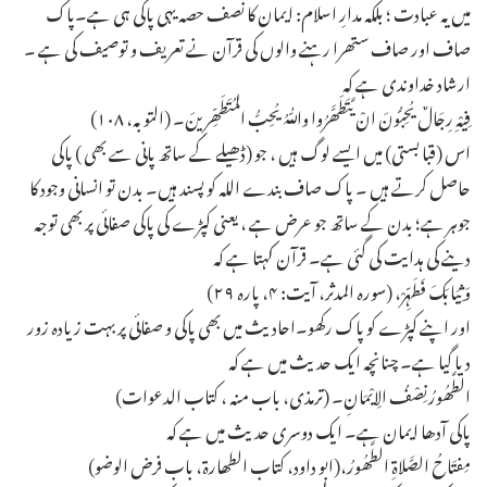
میں یہ عبادت ؛ بلکہ مدارِ اسلام: ایمان کا نصف حصہ یہی پاکی ہی ہے۔پاک
صاف اور صاف ستھرا رہنے والوں کی قرآن نے تعریف و توصیف کی ہے ۔
ارشاد خداوندی ہے کہ
فِیْہِ رِجَالٌ یُحِبُّونَ انْ یَّتَطَھَّرُوا واللّٰہُ یُحِبُّ المُتَطَھِّرِینَ۔ (التوبہ، ۱۰۸)
اس (قبا بستی) میں ایسے لوگ ہیں ، جو (ڈھیلے کے ساتھ پانی سے بھی ) پاکی
حاصل کرتے ہیں ۔ پاک صاف بندے اللہ کو پسند ہیں۔ بدن تو انسانی وجود کا
جوہر ہے؛ بدن کے ساتھ جو عرض ہے ، یعنی کپڑے کی پاکی صفائی پر بھی توجہ
دینے کی ہدایت کی گئی ہے۔ قرآن کہتا ہے کہ
وَ ثِیَابَکَ فَطَہِّرْ، (سورہ المدثر، آیت: ۴، پارہ ۲۹)
اور اپنے کپڑے کو پاک رکھو۔احادیث میں بھی پاکی و صفائی پر بہت زیادہ زور
دیا گیا ہے۔ چنانچہ ایک حدیث میں ہے کہ
الطَّھُورُنِصْفُ الِایْمَانِ۔ (ترمذی، باب منہ ، کتاب الدعوات)
پاکی آدھا ایمان ہے۔ ایک دوسری حدیث میں ہے کہ
مِفتَاحُ الصَّلاۃِ الطَّھُورُ،(ابو داود، کتاب الطھارۃ، باب فرض الوضو)