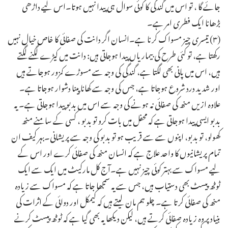
جائے گا ، تو اس میں گندگی کا کوئی سوال ہی پیدا نہیں ہوتا۔اس لیے داڑھی
بڑھانا ایک فطری امر ہے۔
(۳) تیسری چیز مسواک کرنا ہے۔انسان اگر دانت کی صفائی کا خاص خیال نہیں
رکھتا ہے، تو کئی طرح کی بیماریاں پیدا ہوجاتی ہیں: دانت میں کیڑے لگنے لگتے
ہیں، اس میں پانی بھی لگتا ہے، گندگی کی وجہ سے مسوڑے کمزور ہوجاتے ہیں
اور شدید درد شروع ہوجاتا ہے، جس کی وجہ سے کھانا پینا دشوار ہوجاتا ہے۔
علاوہ ازیں منھ کی صفائی نہ ہونے کی وجہ سے اس میں بدبو پیدا ہوجاتی ہے۔ یہ
بدبو ایسی پیدا ہوجاتی ہے کہ محفل میں بات کرو تو بدبو ، کسی کے سامنے منھ
کھولو، تو بدبو، اپنوں سے سے قریب ہو تو بدبو کی وجہ سے پریشانی۔بہر کیف ان
تمام پریشانیوں کا واحد علاج ہے کہ انسان منھ کی صفائی کرے اور اس کے
لیے مسواک سے بہتر کوئی چیز نہیں ہے۔آج کل مارکیٹ میں ایک سے ایک
ٹوٹھ پیسٹ بھی دستیاب ہیں، جس سے یہ سمجھا جاتا ہے کہ مسواک سے زیادہ
منھ کی صفائی کرتا ہے۔ چلو ہم مان لیتے ہیں کہ کیمکل اور دوائی کے اثرات کی
بنیاد پر وہ زیادہ صفائی کرتے ہیں، لیکن دیکھا یہ بھی گیا ہے کہ ٹوٹھ پیسٹ کرنے