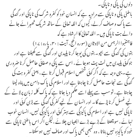
دلوں کی پاکی و ناپاکی۔
باطنی پاکی و ناپاکی سے مراد یہ ہے کہ انسان خود کو کفرو شرک کی ناپاکی اور گندگی
سے پاک و صاف کرلے، کیوں کہ اللہ تعالیٰ کے ساتھ شریک ٹھہرائے جانے
والے بت ناپاکی ہیں۔ اللہ تعالیٰ کا ارشاد ہے کہ
فاجتنبوا الرجس من الاوثان (سورہ الحج، آیت : ۳۰، پارہ : ۱۷)
بتوں کی گندگی سے بچو۔ بتوں کی پوجا کرنا پلیدی اور گندگی سے کھیلنا ہے اور
جوکوئی پلیدی میں لت پت ہوجائے ، اس سے پاکی و صفائی حاصل کرنا ضروری
ہے۔ یہی وجہ ہے کہ اگر کوئی شخص اسلام قبول کرتا ہے ، یعنی کفر و بت کی
گندگی سے نجات حاصل کرنا چاہتا ہے اور اسلام کی پاک دامن میں پناہ لینا
چاہتا ہے ، تو سب سے پہلے اسے حکم دیا جاتا ہے کہ پاک کلمہ زبان پرلانے کے
لیے غسل کرنا پڑے گا۔ اور انسان کے لیے کفر کی گندگی سے بڑی کوئی اور
ناپاکی نہیں ہے اور اسلام کی پاکیزگی سے بہتر کوئی اور پاکیزگی نہیں، انسان خوب
نہائے ، سوچھتا کے بڑے بڑے ابھیان چلائے ،لیکن اگر اس باطنی ناپاکی سے
خود کو پاکیزہ نہیں بناتا ، وہ کبھی بھی پاک اور صاف نہیں ہوسکتا۔