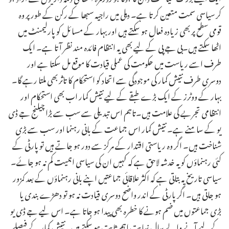
کر سیاسی سمت متعین کرتا ہے۔ دہلی میں راجیہ سبھا کے رکن کے طور پر وہ
قومی سطح پر بھی زیادہ فعال ہو سکتے ہیں اور بہار کے مسائل کو پارلیمنٹ میں
اٹھا سکتے ہیں۔بی جے پی کے لیے بھی یہ انتظام فائدہ مند نظر آتا ہے۔ ایک
طرف اسے ریاست میں حکومت کی عملی قیادت کا موقع مل سکتا ہے اور
دوسری طرف نتیش کمار کی موجودگی سے اتحاد کو استحکام کا تاثر بھی ملتا رہے گا۔
بہار کے ووٹرز کے ایک بڑے طبقے کے لیے نتیش کمار اب بھی استحکام اور
انتظامی تجربے کی علامت ہیں۔تاہم اس تبدیلی سے سب سے بڑا چیلنج جے ڈی
یو کے سامنے ہے۔ نتیش کمار اس جماعت کے بانی رہنما اور سب سے بڑی
شناخت ہیں۔ اگر وہ ریاستی اقتدار کے مرکز سے دور ہو جاتے ہیں تو پارٹی کے
کئی رہنماؤں کو یہ خدشہ لاحق ہے کہ کہیں ان کی سیاسی اہمیت کم نہ ہو جائے۔
سیاسی تاریخ یہ بتاتی ہے کہ اکثر علاقائی جماعتیں اپنے بانی رہنماؤں کے بعد کمزور
ہو جاتی ہیں۔ اگر پارٹی کے اندر واضح دوسری قیادت نہ ہو تو دھڑے بندی یا
بڑی جماعتوں میں ضم ہونے کا خطرہ بھی پیدا ہو جاتا ہے۔ اس لیے جے ڈی یو
کے لیے آنے والے سال نہایت اہم ثابت ہو سکتے ہیں۔نتیش کمار کے فیصلے