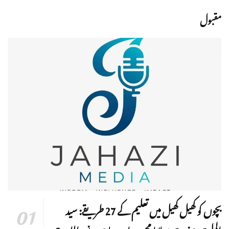
مقبول
بچوں کو کھیل کھیل میں تعلیم کے 27 طریقے: سید
الملت حضرت مولانا محمد میاں صاحب نور اللہ مرقدہ