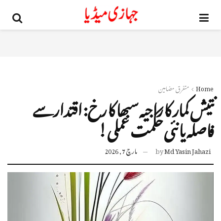
Home
متفرق مضامین
نتیش کمار کا راجیہ سبھا کا رخ: اقتدار سے
فاصلہ یا نئی حکمت عملی!
Md Yasin Jahazi
by
مارچ 7, 2026