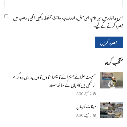
اس براؤزر میں میرا نام، ای میل، اور ویب سائٹ محفوظ رکھیں اگلی بار جب میں
تبصرہ کرنے کےلیے۔
منتخب کردہ
جمعیت علمائے بسنترائے کا چھٹا "گاؤں گاؤں بیداری پروگرام”
سانکھی میں کامیابی کے ساتھ منعقد
2 مہینے AGO
میقات کا بیان
3 مہینے AGO