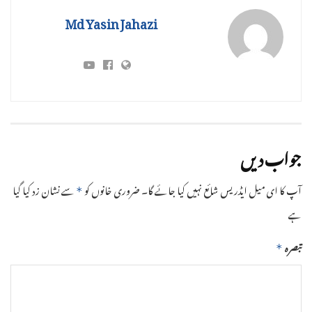
Md Yasin Jahazi
جواب دیں
آپ کا ای میل ایڈریس شائع نہیں کیا جائے گا۔
ضروری خانوں کو
سے نشان زد کیا گیا
*
ہے
تبصرہ
*