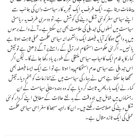
پیغامات دیتا ہے۔ ایک طرف یہ ایک تجربہ کار سیاست دان کی جانب سے
اپنے سیاسی سفر کو نئی شکل دینے کی کوشش ہے، تو دوسری طرف یہ ریاستی
سیاست میں نسلوں کی تبدیلی کی علامت بھی بن سکتا ہے۔آنے والے برسوں
میں یہ واضح ہوگا کہ آیا یہ فیصلہ ایک دانشمندانہ سیاسی حکمت عملی ثابت ہوتا ہے
یا نہیں۔ اگر نئی حکومت استحکام اور ترقی کے راستے پر آگے بڑھتی ہے تو نتیش
کمار کا یہ قدم ایک کامیاب سیاسی منتقلی کے طور پر یاد رکھا جائے گا۔ لیکن اگر
اس تبدیلی سے سیاسی عدم استحکام پیدا ہوتا ہے تو اسے ایک ایسا فیصلہ بھی
سمجھا جا سکتا ہے جس نے بہار کی سیاست میں نئے تنازعات کو جنم دیا۔نتیش
کمار نے ایک بار پھر یہ ثابت کر دیا ہے کہ وہ ہندوستانی سیاست کے ان
رہنماؤں میں شامل ہیں جو وقت کے بدلتے حالات کے مطابق اپنے کردار کو نئی
شکل دینے کی صلاحیت رکھتے ہیں۔ ان کا راجیہ سبھا کا سفر اسی سیاسی حکمت
عملی کی ایک تازہ مثال ہے۔