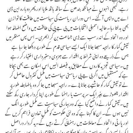
رہے، کبھی انہوں نے مہاگٹھ بندھن کے ساتھ ہاتھ ملایا اور پھر دوبارہ این ڈی
اے میں واپس آ گئے۔ اس دوران ریاست کی سیاست میں طاقت کا توازن
بھی بدلتا رہا۔حالیہ اسمبلی انتخابات میں بی جے پی کی طاقت میں واضح اضافہ ہوا
اور وہ اتحاد کے اندر سب سے بڑی جماعت بن کر ابھری۔ اس پس منظر میں
نتیش کمار کا راجیہ سبھا جانا ایک ایسے سیاسی قدم کے طور پر دیکھا جا رہا ہے
جس کے ذریعے وہ اپنی شرائط پر اقتدار سے جزوی دستبرداری اختیار کر رہے
ہیں۔سیاسی تجزیہ کاروں کے مطابق یہ فیصلہ انہیں اس امکان سے بھی بچاتا
ہے کہ مستقبل میں اگر بی جے پی ریاستی سیاست میں مکمل کنٹرول حاصل کر
لے تو نتیش کمار کو حاشیے پر جانا پڑے۔ راجیہ سبھا میں جا کر وہ باضابطہ طور پر
اقتدار چھوڑے بغیر ایک سرپرست یا رہنما کے طور پر اپنا کردار جاری رکھ سکتے
ہیں۔نتیش کمار نے واضح کیا ہے کہ وہ بہار کی سیاست سے مکمل طور پر الگ
نہیں ہوں گے۔ ان کا کہنا ہے کہ وہ نئی حکومت کو مکمل تعاون فراہم کریں گے
اور پارٹی و اتحاد کے معاملات میں رہنمائی کرتے رہیں گے۔یہ کردار دراصل
ایک ایسے بزرگ سیاست دان کا ہوگا جو روزمرہ انتظامی ذمہ داریوں سے آزاد ہو