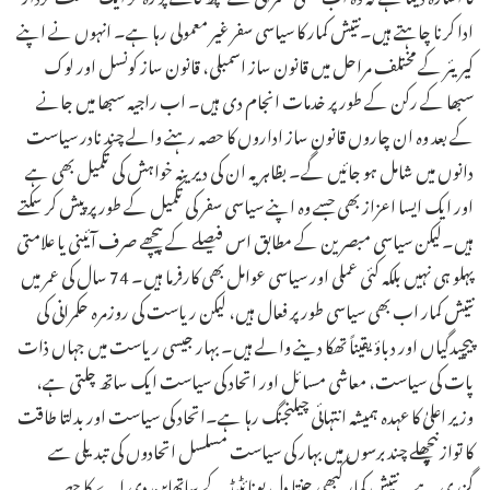
ادا کرنا چاہتے ہیں۔نتیش کمار کا سیاسی سفر غیر معمولی رہا ہے۔ انہوں نے اپنے
کیریئر کے مختلف مراحل میں قانون ساز اسمبلی، قانون ساز کونسل اور لوک
سبھا کے رکن کے طور پر خدمات انجام دی ہیں۔ اب راجیہ سبھا میں جانے
کے بعد وہ ان چاروں قانون ساز اداروں کا حصہ رہنے والے چند نادر سیاست
دانوں میں شامل ہو جائیں گے۔ بظاہر یہ ان کی دیرینہ خواہش کی تکمیل بھی ہے
اور ایک ایسا اعزاز بھی جسے وہ اپنے سیاسی سفر کی تکمیل کے طور پر پیش کر سکتے
ہیں۔لیکن سیاسی مبصرین کے مطابق اس فیصلے کے پیچھے صرف آئینی یا علامتی
پہلو ہی نہیں بلکہ کئی عملی اور سیاسی عوامل بھی کارفرما ہیں۔ 74 سال کی عمر میں
نتیش کمار اب بھی سیاسی طور پر فعال ہیں، لیکن ریاست کی روزمرہ حکمرانی کی
پیچیدگیاں اور دباؤ یقیناً تھکا دینے والے ہیں۔ بہار جیسی ریاست میں جہاں ذات
پات کی سیاست، معاشی مسائل اور اتحاد کی سیاست ایک ساتھ چلتی ہے،
وزیر اعلیٰ کا عہدہ ہمیشہ انتہائی چیلنجنگ رہا ہے۔اتحاد کی سیاست اور بدلتا طاقت
کا توازنپچھلے چند برسوں میں بہار کی سیاست مسلسل اتحادوں کی تبدیلی سے
گزری ہے۔ نتیش کمار کبھی جنتا دل یونائٹیڈ کے ساتھاین دی اے کا حصہ