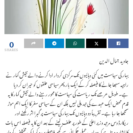
0
SHARES
جاوید جمال الدین
بہار کی سیاست میں کئی دہائیوں تک مرکزی کردار ادا کرنے والے نتیش کمار نے
راجیہ سبھا جانے کا فیصلہ کر کے ایک بار پھر سیاسی حلقوں کو حیران کر دیا
ہے۔ طویل عرصے تک ریاست کی سیاست کا محور رہنے والے نتیش کمار کا یہ
قدم محض ایک عہدے کی تبدیلی نہیں بلکہ ان کے سیاسی سفر کا ایک اہم موڑ
سمجھا جا رہا ہے۔ تقریباً دو دہائیوں تک بہار کی سیاست پر گہرا اثر رکھنے اور
ریکارڈ دس مرتبہ وزیر اعلیٰ کے طور پر حلف لینے کے بعد ان کا یہ فیصلہ اس بات
کا اشارہ دیتا ہے کہ وہ اب عملی حکمرانی سے کچھ فاصلے پر رہ کر ایک مختلف کردار