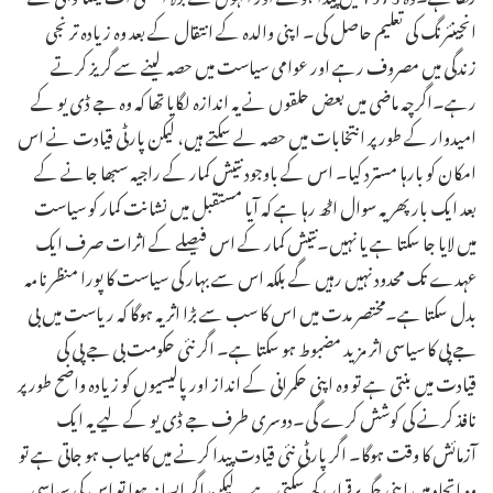
انجینئرنگ کی تعلیم حاصل کی۔ اپنی والدہ کے انتقال کے بعد وہ زیادہ تر نجی
زندگی میں مصروف رہے اور عوامی سیاست میں حصہ لینے سے گریز کرتے
رہے۔اگرچہ ماضی میں بعض حلقوں نے یہ اندازہ لگایا تھا کہ وہ جے ڈی یو کے
امیدوار کے طور پر انتخابات میں حصہ لے سکتے ہیں، لیکن پارٹی قیادت نے اس
امکان کو بارہا مسترد کیا۔ اس کے باوجود نتیش کمار کے راجیہ سبھا جانے کے
بعد ایک بار پھر یہ سوال اٹھ رہا ہے کہ آیا مستقبل میں نشانت کمار کو سیاست
میں لایا جا سکتا ہے یا نہیں۔نتیش کمار کے اس فیصلے کے اثرات صرف ایک
عہدے تک محدود نہیں رہیں گے بلکہ اس سے بہار کی سیاست کا پورا منظرنامہ
بدل سکتا ہے۔مختصر مدت میں اس کا سب سے بڑا اثر یہ ہوگا کہ ریاست میں بی
جے پی کا سیاسی اثر مزید مضبوط ہو سکتا ہے۔ اگر نئی حکومت بی جے پی کی
قیادت میں بنتی ہے تو وہ اپنی حکمرانی کے انداز اور پالیسیوں کو زیادہ واضح طور پر
نافذ کرنے کی کوشش کرے گی۔دوسری طرف جے ڈی یو کے لیے یہ ایک
آزمائش کا وقت ہوگا۔ اگر پارٹی نئی قیادت پیدا کرنے میں کامیاب ہو جاتی ہے تو
وہ اتحاد میں اپنی جگہ برقرار رکھ سکتی ہے۔ لیکن اگر ایسا نہ ہوا تو اس کی سیاسی