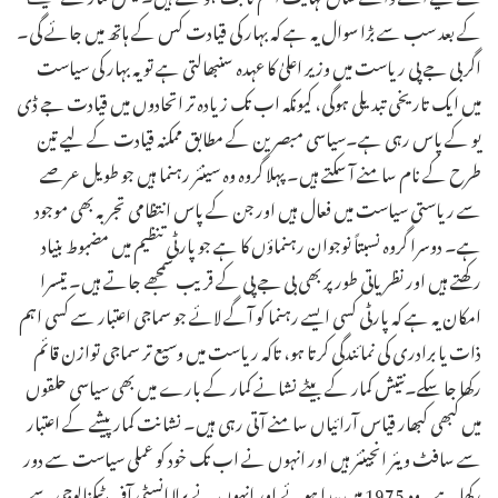
کے بعد سب سے بڑا سوال یہ ہے کہ بہار کی قیادت کس کے ہاتھ میں جائے گی۔
اگر بی جے پی ریاست میں وزیر اعلیٰ کا عہدہ سنبھالتی ہے تو یہ بہار کی سیاست
میں ایک تاریخی تبدیلی ہوگی، کیونکہ اب تک زیادہ تر اتحادوں میں قیادت جے ڈی
یو کے پاس رہی ہے۔سیاسی مبصرین کے مطابق ممکنہ قیادت کے لیے تین
طرح کے نام سامنے آ سکتے ہیں۔ پہلا گروہ وہ سینئر رہنما ہیں جو طویل عرصے
سے ریاستی سیاست میں فعال ہیں اور جن کے پاس انتظامی تجربہ بھی موجود
ہے۔ دوسرا گروہ نسبتاً نوجوان رہنماؤں کا ہے جو پارٹی تنظیم میں مضبوط بنیاد
رکھتے ہیں اور نظریاتی طور پر بھی بی جے پی کے قریب سمجھے جاتے ہیں۔ تیسرا
امکان یہ ہے کہ پارٹی کسی ایسے رہنما کو آگے لائے جو سماجی اعتبار سے کسی اہم
ذات یا برادری کی نمائندگی کرتا ہو، تاکہ ریاست میں وسیع تر سماجی توازن قائم
رکھا جا سکے۔نتیش کمار کے بیٹے نشانے کمار کے بارے میں بھی سیاسی حلقوں
میں کبھی کبھار قیاس آرائیاں سامنے آتی رہی ہیں۔ نشانت کمار پیشے کے اعتبار
سے سافٹ ویئر انجینئر ہیں اور انہوں نے اب تک خود کو عملی سیاست سے دور
رکھا ہے۔وہ 1975 میں پیدا ہوئے اور انہوں نے برلا انسٹی آف ٹیکنالوجی سے