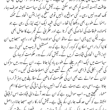
طاقت آہستہ آہستہ کم بھی ہو سکتی ہے۔نتیش کمار کی سیاست ہمیشہ صرف بہار
تک محدود نہیں رہی۔ کئی مواقع پر انہیں قومی سطح پر اپوزیشن اتحاد کے ممکنہ
رہنما کے طور پر بھی دیکھا گیا تھا۔ ان کی شبیہ ایک ایسے لیڈر کی رہی ہے جو
پسماندہ طبقات کی نمائندگی بھی کرتا ہے اور حکمرانی کے تجربے کا حامل بھی
ہے۔لیکن این ڈی اے کے ساتھ ان کی موجودہ وابستگی اور راجیہ سبھا میں ان
کا نیا کردار اس امکان کو کمزور کر دیتا ہے کہ وہ مستقبل قریب میں کسی بڑے
اپوزیشن اتحاد کی قیادت کریں گے۔نتیش کمار کے دور حکومت کو بہار کی
سیاست میں ایک اہم مرحلے کے طور پر یاد کیا جاتا ہے۔ ان کے دور میں سڑکوں
کی تعمیر، بجلی کی فراہمی اور تعلیم کے شعبے میں کئی اصلاحات کی گئیں۔ امن و
امان کے حوالے سے بھی ان کی حکومت کو ماضی کے مقابلے میں بہتر قرار دیا
جاتا ہے۔اسی وجہ سے بہت سے لوگ انہیں بہار کی ترقی کی سیاست کا اہم
معمار سمجھتے ہیں۔ اب سوال یہ ہے کہ ان کے بعد آنے والی قیادت اس ترقیاتی
ایجنڈے کو کس حد تک جاری رکھ پاتی ہے۔نتیش کمار کا راجیہ سبھا جانا دراصل
بہار کی سیاست میں ایک نئے باب کی شروعات ہے۔ یہ فیصلہ بیک وقت کئی