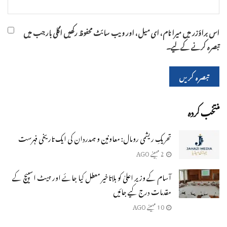
اس براؤزر میں میرا نام، ای میل، اور ویب سائٹ محفوظ رکھیں اگلی بار جب میں
تبصرہ کرنے کےلیے۔
منتخب کردہ
تحریکِ ریشمی رومال: معاونین و ہمدردان کی ایک تاریخی فہرست
2 مہینے AGO
آسام کے وزیر اعلیٰ کو بلاتاخیر معطل کیا جائے اور ہیٹ اسپیچ کے
مقدمات درج کیے جائیں
10 مہینے AGO