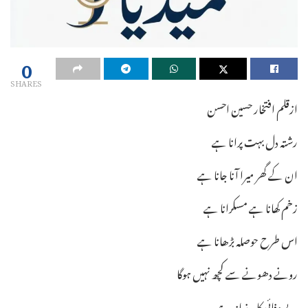
0
SHARES
ازقلم افتخار حسین احسن
رشتہ دل بہت پرانا ہے
ان کے گھر میرا آنا جانا ہے
زخم کھانا ہے مسکرانا ہے
اس طرح حوصلہ بڑھانا ہے
رونے دھونے سے کچھ نہیں ہوگا
بے وفائی کا یہ زمانہ ہے