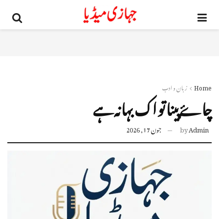
Home
زبان و ادب
چاۓ پینا تو اک بہانہ ہے
Admin
by
جون 17, 2026