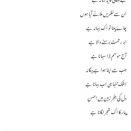
ان سے نظریں ملانے آیا ہوں
چاۓ پینا تو اک بہانہ ہے
ابر رحمت برسنے والا ہے
آج موسم بڑا سہانا ہے
جب سے اپنا ہوا ہے بیگانہ
اشک تنہا ہی اب بہانا ہے
دل کی بنجر زمین میں احسن
پیار کا اک شجر لگانا ہے