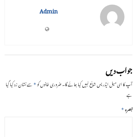
Admin
جواب دیں
آپ کا ای میل ایڈریس شائع نہیں کیا جائے گا۔
ضروری خانوں کو
سے نشان زد کیا گیا
*
ہے
تبصرہ
*