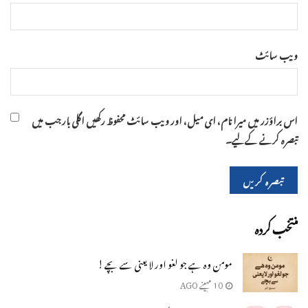
ویب‌ سائٹ
اس براؤزر میں میرا نام، ای میل، اور ویب سائٹ محفوظ رکھیں اگلی بار جب میں
تبصرہ کرنے کےلیے۔
منتخب کردہ
مومن وہ ہے جو لغو اور لا یعنی سے بچے !
10 مہینے AGO