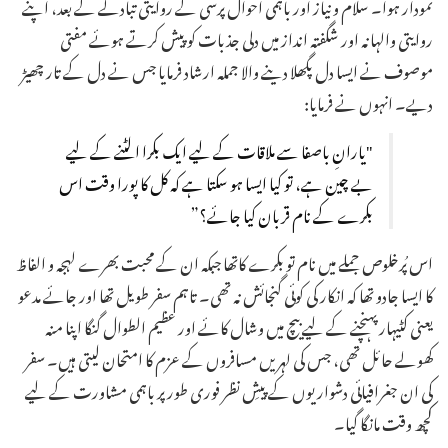
نمودار ہوا۔ سلام و نیاز اور باہمی احوال پرسی کے روایتی تبادلے کے بعد، اپنے
روایتی والہانہ اور شگفتہ انداز میں دلی جذبات کو پیش کرتے ہوئے مفتی
موصوف نے ایسا دل پگھلا دینے والا جملہ ارشاد فرمایا جس نے دل کے تار چھیڑ
دیے۔ انہوں نے فرمایا:
"یارانِ باصفا سے ملاقات کے لیے ایک بکرا الٹنے کے لیے
بے چین ہے، تو کیا ایسا ہو سکتا ہے کہ کل کا پورا وقت اس
بکرے کے نام قربان کیا جائے؟”
اس پُرخلوص جملے میں نام تو بکرے کاتھا جبکہ ان کے محبت بھرے لہجہ و الفاظ
کا ایسا جادو تھا کہ انکار کی کوئی گنجائش نہ تھی۔ تاہم سفر طویل تھا اور جائے مدعو
یعنی کٹیہار پہنچنے کے لیے بیچ میں وشال کائے اور عظیم الطوال گنگا اپنا منہ
کھولے حائل تھی، جس کی لہریں مسافروں کے عزم کا امتحان لیتی ہیں۔ سفر
کی ان جغرافیائی دشواریوں کے پیشِ نظر فوری طور پر باہمی مشاورت کے لیے
کچھ وقت مانگا گیا۔