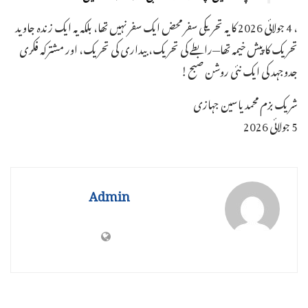
، 4 جولائی 2026 کا یہ تحریکی سفر محض ایک سفر نہیں تھا، بلکہ یہ ایک زندہ جاوید
تحریک کا پیش خیمہ تھا—رابطے کی تحریک، بیداری کی تحریک، اور مشترکہ فکری
جدوجہد کی ایک نئی روشن صبح!
شریک بزم محمد یاسین جہازی
5 جولائی 2026
Admin