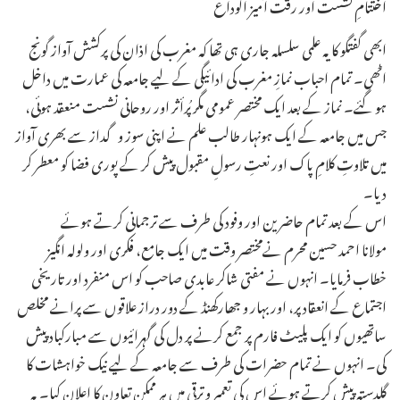
اختتامِ نشست اور رقت آمیز الوداع
ابھی گفتگو کا یہ علمی سلسلہ جاری ہی تھا کہ مغرب کی اذان کی پرکشش آواز گونج
اٹھی۔ تمام احباب نمازِ مغرب کی ادائیگی کے لیے جامعہ کی عمارت میں داخل
ہو گئے۔ نماز کے بعد ایک مختصر عمومی مگر پُرأثر اور روحانی نشست منعقد ہوئی،
جس میں جامعہ کے ایک ہونہار طالب علم نے اپنی سوز و گداز سے بھری آواز
میں تلاوتِ کلامِ پاک اور نعتِ رسولِ مقبول پیش کر کے پوری فضا کو معطر کر
دیا۔
اس کے بعد تمام حاضرین اور وفود کی طرف سے ترجمانی کرتے ہوئے
مولانا احمد حسین محرم نےمختصر وقت میں ایک جامع، فکری اور ولولہ انگیز
خطاب فرمایا۔ انہوں نے مفتی شاکر عابدی صاحب کو اس منفرد اور تاریخی
اجتماع کے انعقاد پر، اور بہار و جھارکھنڈ کے دور دراز علاقوں سے پرانے مخلص
ساتھیوں کو ایک پلیٹ فارم پر جمع کرنے پر دل کی گہرائیوں سے مبارکباد پیش
کی۔ انہوں نے تمام حضرات کی طرف سے جامعہ کے لیے نیک خواہشات کا
گلدستہ پیش کرتے ہوئے اس کی تعمیر و ترقی میں ہر ممکن تعاون کا اعلان کیا۔ یہ