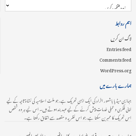
اہم روابط
لاگ ان کریں
Entries feed
Comments feed
WordPress.org
ہمارے بارے میں
جہازی میڈیا باشعور افراد کی ایک ایسی تحریک ہے، جو ملت اسلامیہ کی نشاۃ ثانیہ کے لیے
اپنی فکری و عملی خدمات پیش کرنے کے لیے عہدبند ہوتے ہیں۔ اس لیے ہر وہ شخص
اس تحریک کا ممبر بن سکتا ہے، جو اس نظریہ و مقصد سے اتفاق رکھتا ہے۔
ہمارے بارے میں
قوائد و ضوابط
کاپی رائٹس
پرائیویسی پالیسی