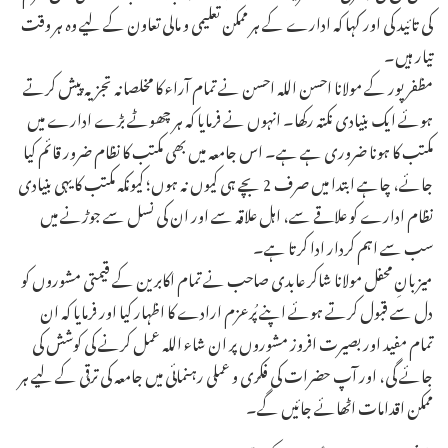
کی تائید کی اور کہا کہ ادارے کے ہر ممکن تعلیمی و مالی تعاون کے لیے وہ ہر وقت
تیار ہیں۔
مظفرپور کے مولانا احسن اللہ احسن نے تمام آراء کا مخلصانہ تجزیہ پیش کرتے
ہوئے ایک بنیادی نکتہ رکھا۔ انہوں نے فرمایا کہ ہر چھوٹے بڑے ادارے میں
مکتب کا ہونا ضروری ہے ہے۔ اس جامعہ میں بھی مکتب کا نظام ضرور قائم کیا
جائے، چاہے ابتدا میں صرف 2 بچے ہی کیوں نہ ہوں؛ کیونکہ مکتب کا یہی بنیادی
نظام ادارے کو علاقے سے، اہل علاقہ سے اور ان کی نسل سے جوڑنے میں
سب سے اہم کردار ادا کرتا ہے۔
میزبانِ محفل مولانا شاکر عابدی صاحب نے تمام اکابرین کے قیمتی مشوروں کو
دل سے قبول کرتے ہوئے اپنے پُرعزم ارادے کا اظہار کیا اور فرمایا کہ ان
تمام مفید اور بصیرت افروز مشوروں پر ان شاء اللہ عمل کرنے کی کوشش کی
جائے گی، اور آپ حضرات کی فکری و عملی رہنمائی میں جامعہ کی ترقی کے لیے ہر
ممکن اقدامات اٹھائے جائیں گے۔