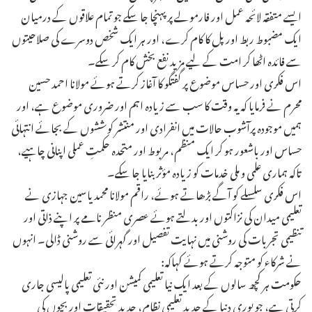
ایسے متفقہ لائحہ عمل اور فارمولے پر پہنچا جا سکے جو تمام علاقوں کے درمیان
ایک مضبوط ربط اور پل کا کام کرے، اور ہر ایک شخص دوسرے کی صلاحیتوں
سے فائدہ اٹھا کر امت کے لیے مزید نفع بخش کام کر سکے۔
اس فکری اور حساس موضوع پر گفتگو کا آغاز کرتے ہوئے مولانا احمد حسین
محرم نے فرمایا کہ یہ وقت کا سب سے زیادہ اہم اور ضروری موضوع ہے، اور
ہمیں موجودہ پرآشوب حالات میں انفرادی اور منتشر کوششوں کے بجائے انتہائی
حساس اور باشعور ہو کر ایک منظم، مربوط اور متحدہ حکمتِ عملی اپنانی چاہیے،
تاکہ ہماری علمی و ملی خدمات کو زیادہ مؤثر بنایا جا سکے۔
اس فکری سلسلے کو آگے بڑھاتے ہوئے، راقم مولانا محمد یاسین جہازی نے
تعلیمی میدان کی نزاکتوں اور بدلتے ہوئے عصری منظر نامے پر اپنے ذاتی اور
تنظیمی تجربات کی روشنی میں نہایت تفصیل اور گہرائی سے روشنی ڈالی۔ انہوں
نے شرکاء کو متوجہ کرتے ہوئے کہاکہ:
حکومت ہر کچھ سالوں کے بعد ایک نیا تعلیمی کمیشن اور نئی تعلیمی پالیسی جاری
کرتی ہے، جو پوری دنیا کے جدید تعلیمی نظام، جدید تحقیقات اور بچوں کی