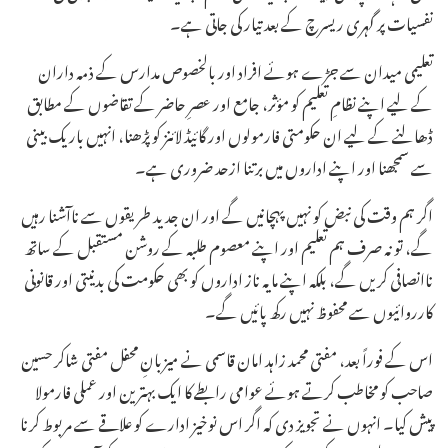
نفسیات پر گہری ریسرچ کے بعد تیار کی جاتی ہے۔
تعلیمی میدان سے جڑے ہوئے افراد اور بالخصوص مدارس کے ذمہ داران
کے لیے اپنے نظامِ تعلیم کو مؤثر، جامع اور عصرِ حاضر کے تقاضوں کے مطابق
ڈھالنے کے لیے ان حکومتی فارمولوں اور گائیڈ لائنز کو پڑھنا، انہیں باریک بینی
سے سمجھنا اور اپنے اداروں میں برتنا ازحد ضروری ہے۔
اگر ہم وقت کی نبض کو نہیں پہچانیں گے اور ان جدید طریقوں سے ناآشنا رہیں
گے، تو نہ صرف ہم تعلیم اور اپنے معصوم طلبہ کے روشن مستقبل کے ساتھ
ناانصافی کریں گے، بلکہ اپنے مایہ ناز اداروں کو بھی حکومت کی بدنیتی اور قانونی
کارروائیوں سے محفوظ نہیں رکھ پائیں گے۔
اس کے فوراً بعد، مفتی محمد زاہد امان قاسمی نے میزبانِ محفل مفتی شاکر حسین
صاحب کو مخاطب کرتے ہوئے عوامی رابطے کا ایک بہترین اور عملی فارمولا
پیش کیا۔ انہوں نے تجویز دی کہ اگر اس نوخیز ادارے کو علاقے سے مربوط کرنا