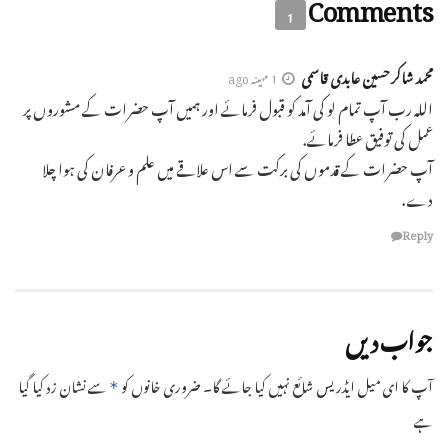
Comments
1
محمد شاکر حسین عابدی قاسمی
1 مہینہ ago
اللہ رب آپ تمام لو کی آمد کو قبول فرمائے اور ہمیں آپ حضرات کے مشوروں پر
عمل کی توفیق عطا فرمائے.
آپ حضرات کے قدموں کی برکت سے اس علاقے میں علم و عرفان کی ہوا چلا
دے.
Reply
جواب دیں
آپ کا ای میل ایڈریس شائع نہیں کیا جائے گا۔
ضروری خانوں کو
سے نشان زد کیا گیا
*
ہے