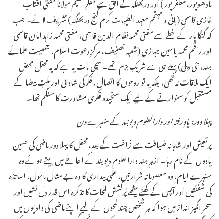
مادھوپور،مظفرپور ) اور دربھنگہ کے افق سے مفکرِ تعلیم مولانا مفتی آفتاب
غازی قاسمی (بانی و مہتمم معہد الطیبات کرم گنج دربھنگہ ) تشریف لائے۔ جب
کہ گنگا پار کے خطے سے مفتی محمد نظام الدین قاسمی، مفتی محمد زاہد امان قاسمی
اور راقم محمد یاسین جہازی (شعبہ تصنیف، مرکزِ دعوت اسلام، جمعیت علمائے
ہند، نئی دہلی) پہلے ہی سے شریکِ بزم تھے۔ سچی بات یہ ہے کہ یہ محفل محض
ایک ملاقات نہ تھی، بلکہ یہ تو روحوں کا اتصال، فکر کی شادابی اور ملتِ بیضا کے
مستقبل کو سنوارنے کے لیے ایک سنجیدہ فکری مشاورت کا سنگم تھا۔
پہلا دور: یادِ رفتہ اور دارالعلوم دیوبند کے سنہرے دن
پرتعیش اور شاہانہ ضیافت سے فراغت کے بعد، محفل کا پہلا دور ماضی کی حسین
یادوں کے نام رہا۔ ازہرِ ہند دارالعلوم دیوبند کے احاطے میں بیتے ہوئے وہ
سنہرے ایام، وہ معصومانہ شرارتیں، علمی بیداری کا وہ بے مثال ماحول، اساتذہ
کی شفقتیں اور آپس کے کھٹے میٹھے پُرکشش لمحات کا تذکرہ اس قدر دل نشیں اور
سحر انگیز انداز میں ہوا کہ ہر شخص چند لمحوں کے لیے اپنے ماضی کی وادیوں میں