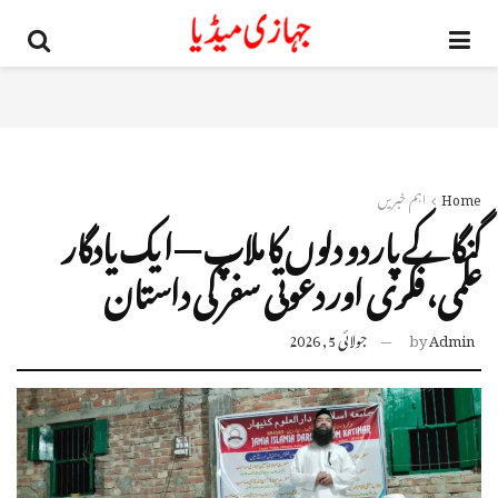
Home
اہم خبریں
گنگا کے پار دو دلوں کا ملاپ — ایک یادگار
علمی، فکری اور دعوتی سفر کی داستان
Admin
by
جولائی 5, 2026