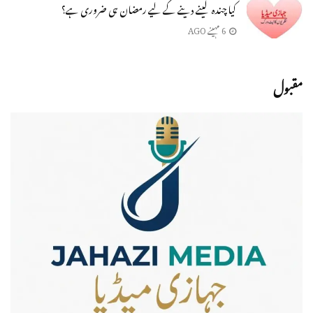
کیا چندہ لینے دینے کے لیے رمضان ہی ضروری ہے؟
6 مہینے AGO
مقبول