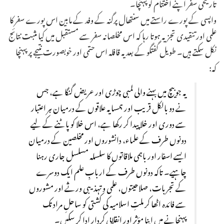
تاریخی سفر اپنے اختتام کو پہنچا۔
واپسی کے پورے راستے میں سنتھال پرگنہ کے وفد کے مابین اس پورے سفر کا
علمی اور تنقیدی تجزیہ ہوتا رہا کہ اس مخلصانہ سفر سے مستقبل میں کیا مثبت نتائج
نکل سکتے ہیں۔ طویل گفتگو کے بعد یہ قافلہ اس حتمی اور خوبصورت نتیجے پر پہنچا
کہ:
یہ جو بیچ میں بہنے والی لمبی چوڑی اور عریض گنگا ہے، جس
نے دو بالکل قریب اور ہمسایہ علاقوں کے درمیان ہر اعتبار
سے دوری اور خلا پیدا کر رکھا ہے، اس خلا کو پاٹنے کے لیے
دونوں طرف کے علماء، دانشوروں اور مخلصین کے درمیان
ایسے اسفار اور باہمی ملاقاتوں کا سلسلہ مسلسل جاری رہنا
چاہیے۔ تاکہ دونوں طرف کے اربابِ علم ایک دوسرے
کے تجربات، صلاحیتوں، علمی و تہذیبی ورثے اور مشوروں
سے فائدہ اٹھا کر ملتِ اسلامیہ کی کشتی کو ساحلِ مراد تک
پہنچانے میں اپنا مؤثر اور انقلابی کردار ادا کر سکیں۔