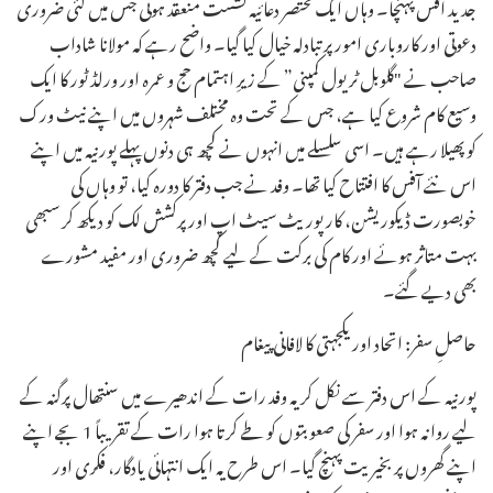
جدید آفس پہنچا۔ وہاں ایک مختصر دعائیہ نشست منعقد ہوئی جس میں کئی ضروری
دعوتی اور کاروباری امور پر تبادلہ خیال کیا گیا۔ واضح رہے کہ مولانا شاداب
صاحب نے "گلوبل ٹریول کمپنی” کے زیرِ اہتمام حج و عمرہ اور ورلڈ ٹور کا ایک
وسیع کام شروع کیا ہے، جس کے تحت وہ مختلف شہروں میں اپنے نیٹ ورک
کو پھیلا رہے ہیں۔ اسی سلسلے میں انہوں نے کچھ ہی دنوں پہلے پورنیہ میں اپنے
اس نئے آفس کا افتتاح کیا تھا۔ وفد نے جب دفتر کا دورہ کیا، تو وہاں کی
خوبصورت ڈیکوریشن، کارپوریٹ سیٹ اپ اور پرکشش لک کو دیکھ کر سبھی
بہت متاثر ہوئے اور کام کی برکت کے لیے کچھ ضروری اور مفید مشورے
بھی دیے گئے۔
حاصلِ سفر: اتحاد اور یکجہتی کا لافانی پیغام
پورنیہ کے اس دفتر سے نکل کر یہ وفد رات کے اندھیرے میں سنتھال پرگنہ کے
لیے روانہ ہوا اور سفر کی صعوبتوں کو طے کرتا ہوا رات کے تقریباً 1 بجے اپنے
اپنے گھروں پر بخیریت پہنچ گیا۔ اس طرح یہ ایک انتہائی یادگار، فکری اور