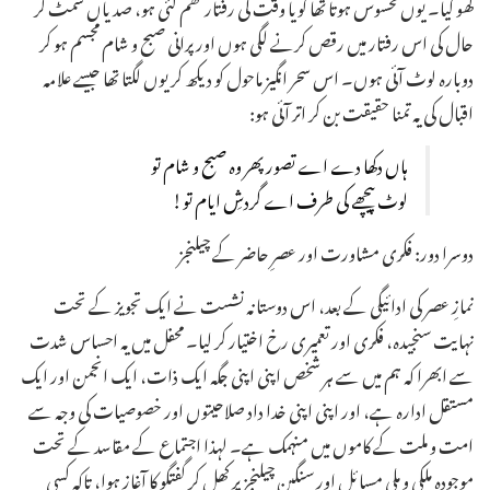
کھو گیا۔ یوں محسوس ہوتا تھا گویا وقت کی رفتار تھم گئی ہو، صدیاں سمٹ کر
حال کی اس رفتار میں رقص کرنے لگی ہوں اور پرانی صبح و شام مجسم ہو کر
دوبارہ لوٹ آئی ہوں۔ اس سحر انگیز ماحول کو دیکھ کر یوں لگتا تھا جیسے علامہ
اقبال کی یہ تمنا حقیقت بن کر اتر آئی ہو:
ہاں دکھا دے اے تصور پھر وہ صبح و شام تو
لوٹ پیچھے کی طرف اے گردشِ ایام تو!
دوسرا دور: فکری مشاورت اور عصرِ حاضر کے چیلنجز
نمازِ عصر کی ادائیگی کے بعد، اس دوستانہ نشست نے ایک تجویز کے تحت
نہایت سنجیدہ، فکری اور تعمیری رخ اختیار کر لیا۔ محفل میں یہ احساس شدت
سے ابھرا کہ ہم میں سے ہر شخص اپنی اپنی جگہ ایک ذات، ایک انجمن اور ایک
مستقل ادارہ ہے، اور اپنی اپنی خدا داد صلاحیتوں اور خصوصیات کی وجہ سے
امت و ملت کے کاموں میں منہمک ہے۔ لہذا اجتماع کے مقاسد کے تحت
موجودہ ملکی و ملی مسائل اور سنگین چیلنجز پر کھل کر گفتگو کا آغاز ہوا، تاکہ کسی