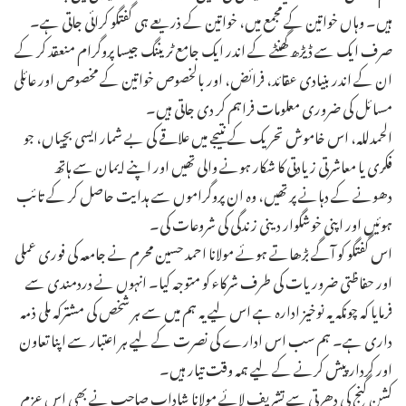
ہیں۔ وہاں خواتین کے مجمع میں، خواتین کے ذریعے ہی گفتگو کرائی جاتی ہے۔
صرف ایک سے ڈیڑھ گھنٹے کے اندر ایک جامع ٹریننگ جیسا پروگرام منعقد کر کے
ان کے اندر بنیادی عقائد، فرائض، اور بالخصوص خواتین کے مخصوص اور عائلی
مسائل کی ضروری معلومات فراہم کر دی جاتی ہیں۔
الحمدللہ، اس خاموش تحریک کے نتیجے میں علاقے کی بے شمار ایسی بچیاں، جو
فکری یا معاشرتی زیادتی کا شکار ہونے والی تھیں اور اپنے ایمان سے ہاتھ
دھونے کے دہانے پر تھیں، وہ ان پروگراموں سے ہدایت حاصل کر کے تائب
ہوئیں اور اپنی خوشگوار دینی زندگی کی شروعات کی۔
اس گفتگو کو آگے بڑھاتے ہوئے مولانا احمد حسین محرم نے جامعہ کی فوری عملی
اور حفاظتی ضروریات کی طرف شرکاء کو متوجہ کیا۔ انہوں نے دردمندی سے
فرمایا کہ چونکہ یہ نوخیز ادارہ ہے اس لیے یہ ہم میں سے ہر شخص کی مشترکہ ملی ذمہ
داری ہے۔ ہم سب اس ادارے کی نصرت کے لیے ہر اعتبار سے اپنا تعاون
اور کردار پیش کرنے کے لیے ہمہ وقت تیار ہیں۔
کشن گنج کی دھرتی سے تشریف لائے مولانا شاداب صاحب نے بھی اس عزم