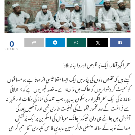
0
SHARES
سحر انگیز آغاز: ایک پُرخلوص اور والہانہ بلاوا
کہتے ہیں کہ مخلص دلوں کی پکار میں ایک ایسا مقناطیسی اثر ہوتا ہے جو مسافتوں
کو سمیٹ کر دشواریوں کو خاک میں ملا دیتا ہے۔ قصہ کچھ یوں ہے کہ 3 جولائی
2026 کی ایک سحر انگیز اور پرسکون سہ پہر، جب جمعہ کی نماز کی برکات اور ظہرانہ
سے فراغت کے بعد مخمور قیلولے کی کیفیت طاری تھی اور آنکھیں نیند کی
آغوش میں جانے ہی والی تھیںکہ اچانک موبائل کی اسکرین پر ایک پُرکشش
صدائے توجہ کے ساتھ "مفتی شاکر حسین عابدی قاسمی کٹہاری” کا اسمِ گرامی