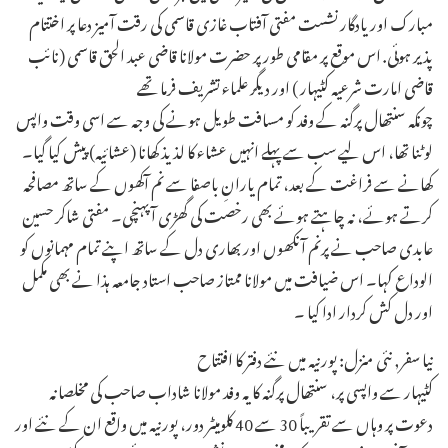
مبارک اور یادگار نشست مفتی آفتاب غازی قاسمی کی رقت آمیز دعا پر اختتام
پذیر ہوئی. اس موقع پر مقامی طور پر حضرت مولانا قاضی عبد الحق قاسمی (نائب
قاضی امارت شرعیہ کٹیہار ) اور دیگر علماء تشریف فرما تھے
چونکہ سنتھال پرگنہ کے وفد کو مسافت طویل ہونے کی وجہ سے اسی وقت واپس
لوٹنا تھا، اس لیے سب سے پہلے انہیں عشاء کا لذیذ کھانا (عشائیہ) پیش کیا گیا۔
کھانے سے فراغت کے بعد، تمام یارانِ باصفا سے نم آکھوں کے ساتھ مصافحہ
کرتے ہوئے، نہ چاہتے ہوئے بھی رخصت کی گھڑی آ پہنچی۔ مفتی شاکر حسین
عابدی صاحب نے پرنم آنکھوں اور بھاری دل کے ساتھ اپنے تمام مہمانوں کو
الوداع کہا۔ اس ضیافت میں مولانا ممتاز صاحب استاد جامعہ ہذا نے بھی مکمل
اور دل کش کردار ادا کیا ۔
نیا سفر, نئی منزل: پورنیہ میں نئے دفتر کا افتتاح
کٹیہار سے واپسی پر، سنتھال پرگنہ کا یہ وفد مولانا شاداب صاحب کی مخلصانہ
دعوت پر وہاں سے تقریباً 30 سے 40 کلومیٹر دور، پورنیہ میں واقع ان کے نئے اور