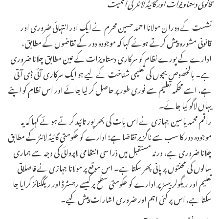
قانونی دستاویزات اور گائیڈ لائنز کی اہمیت
نشست کے دوران مولانا احمد حسین محرم نے ایک اور انتہائی ضروری اور
قانونی مشورہ پیش کرتے ہوئے کہا کہ موجودہ دور کے تقاضوں کے مطابق،
ادارے کے پورے نظام کو سرکاری دستاویزات کے عین مطابق چلانا ضروری
ہے۔ بالخصوص بچوں کی تعلیمی شناخت کے لیے جو ایک سرکاری آئی ڈی آتی
ہے، اسے محکمہ تعلیم سے فوری طور پر حاصل کر لیا جائے اور اس نظام کو اپنے
یہاں لاگو کیا جائے۔
راقم محمد یاسین جہازی نے اس بات کی بھرپور تائید کرتے ہوئے کہا کہ یہ
موجودہ دور کا سب سے ناگزیر تقاضا ہے؛ ادارے کو حکومتی گائیڈ لائنز کے مطابق
چلانا ضروری ہے، ورنہ مستقبل میں ذرا سی انتظامی لاپروائی کی وجہ سے ہماری
سالوں کی محنتوں پر پانی پھر سکتا ہے۔ اس موقع پر مولانا جہازی نے فاصلاتی
تعلیم اور ریگولر بیسز پر ادارے کو حکومتی سطح پر کیسے رجسٹرڈ اور ریکگنائز کرایا جا
سکتا ہے، اس پر کئی اہم اور ضروری اشارات پیش کیے۔