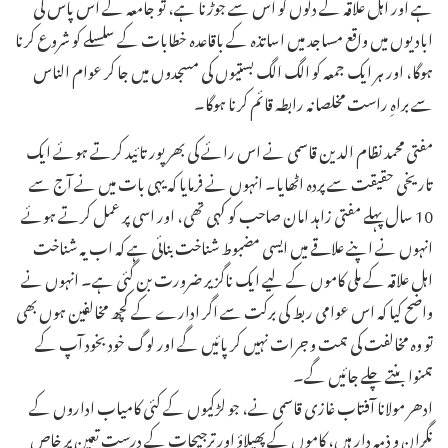
ہے اور اہل علاقہ کے دلوں کو اس سے جوڑنا ہے، تو جامعہ کے آس پاس کی
ابادیوں میں واقع مساجد میں اساتذہ کے باقاعدہ خطابات کے سلسلے کو شروع کرنا
ہوگا، اور ہر ایک جمعہ کو الگ الگ بستیوں کی مسجدوں میں جا کر عوام الناس
سے براہِ راست مخلصانہ رابطہ قائم کرنا ہوگا۔
مفتی محمد نظام الدین قاسمی نے اس رائے کی بھرپور تائید کرتے ہوئے ایک
تاریخی حقیقت سے پردہ اٹھایا۔ انہوں نے فرمایا کہ یہی بات میں نے آج سے
10 سال پہلے مفتی زاہد امان صاحب کو کہی تھی، اور اسی پر عمل کرتے ہوئے
انہوں نے اپنے علاقے میں ایسی مضبوط شناخت بنائی ہے کہ اب یہ شناخت
اہل علاقہ کے ملی کاموں کے لیے ایک ناگزیر ضرورت بن گئی ہے۔ انہوں نے
واضح کیا کہ اس عوامی ربط کی برکت سے اگر ادارے کے کچھ مخالفین ہوں بھی
تو وہ مخالفت کی ہمت و جرات نہیں کر پائیں گے اور لوگ خود بخود آپ کے
ہمنوا بنتے چلے جائیں گے۔
ادھر مولانا آفتاب غازی قاسمی نے، جو لڑکیوں کے کئی کامیاب اداروں کے
نگران و ذمہ دار ہیں، کاموں کے پھیلاؤ اور ترجیحات کے درست تعین پر خاص