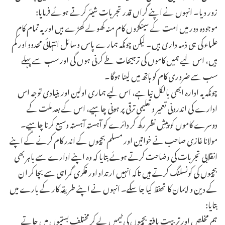
زور دیا۔ انہوں نے اپنے گراں قدر تجربات شیئر کرتے ہوئے فرمایا:
موجودہ دور میں امت کے سینکڑوں کام منہ کھولے کھڑے ہیں اور یہ تمام کام
علماء کی ہی ذمہ داری ہیں۔ لیکن چونکہ ہمارے پاس وسائل انتہائی محدود اور کم
ہیں، اس لیے ہمیں کاموں کی ترجیحات طے کرنی ہوں گی اور سب سے پہلے
سب سے ضروری کام کو ہاتھ میں لینا ہوگا۔
چونکہ یہ ادارہ ابھی بالکل نیا ہے، اس لیے ہماری اولین اور بنیادی توجہ اس
ادارے کی اندرونی تعمیر و تعلیمی ترقی پر ہونی چاہیے، اس کے بعد ملت کے
دوسرے کاموں کو پیشِ نظر رکھ کر دائرے کو آہستہ آہستہ وسیع کرنا چاہیے۔
مولانا غازی صاحب نے خواتین اور مسلم بچیوں کے اندر کام کرنے کے اپنے
انقلابی تجربات کی وضاحت کرتے ہوئے بتایا کہ وہ اپنے ادارے سے باہر بھی
بچیوں کی کونسلنگ کرتے ہیں تاکہ انہیں ارتداد اور فکری گمراہی سے بچا کر ان
کے دین و ایمان کا تحفظ کیا جا سکے۔ انہوں نے اپنے طریقہ کار کے بارے میں
بتایا:
ہم مخلص اور تربیت یافتہ بچیوں کی ٹیمیں لے کر مختلف بستیوں میں جاتے