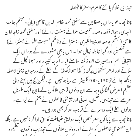
تہذیبی خلا کو پاٹنے کا عزم: سفر کا فیصلہ
چنانچہ مدعو یارانِ باصفا میں سے مفتی محمد نظام الدین قاسمی (بانی و مہتمم جامعۃ
الہدیٰ، جہاز قطعہ و صدر جمعیت علمائے بسنت رائے) اور مفتی محمد زاہد امان
قاسمی (مہتمم جامعہ خدیجۃ الکبریٰ، بسنترائے و ناظم جمعیت علمائے بسنترائے)
سے تفصیلی اور گہرا تبادلہ خیال ہوا۔ اس باہمی مشورے کے دوران ایک
انتہائی اہم اور بصیرت افروز نکتہ سامنے آیا۔ اگرچہ کٹیہار اور سیمانچل کے
علاقے اور ادھر سنتھال پرگنہ (گڈا جھاڑکھنڈ) کے خطے کے درمیان زمینی فاصلہ
دیکھا جائے تو 150 یا 200 کلومیٹر سے زیادہ نہیں ہے، لیکن بیچ میں بہنے والی
عظیم العرض گنگا کی وجہ سے ان دونوں قریبی علاقوں کے مابین ایک طویل
عرصے سے تہذیبی, تعلیمی، لسانی اور ثقافتی فاصلوں نے جنم لے لیا ہے۔
دونوں خطے ایک دوسرے کے قریب ہو کر بھی دور ہیں۔
چنانچہ یہ طے پایا کہ یہ سفر محض ایک روایتی ضیافت کا حق ادا کرنا نہیں ہے، بلکہ
ان مصنوعی فاصلوں کو مٹانے اور دونوں علاقوں کے تہذیب و تمدن، تعلیم و