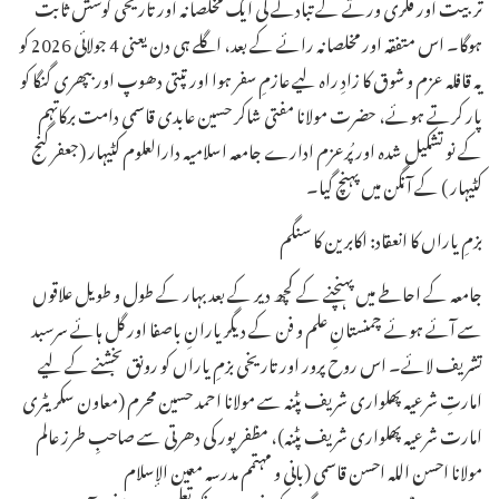
تربیت اور فکری ورثے کے تبادلے کی ایک مخلصانہ اور تاریخی کوشش ثابت
ہوگا۔ اس متفقہ اور مخلصانہ رائے کے بعد، اگلے ہی دن یعنی 4 جولائی 2026 کو
یہ قافلہ عزم و شوق کا زادِ راہ لیے عازمِ سفر ہوا اور تپتی دھوپ اور بپھری گنگا کو
پار کرتے ہوئے، حضرت مولانا مفتی شاکر حسین عابدی قاسمی دامت برکاتہم
کے نو تشکیل شدہ اور پُرعزم ادارے جامعہ اسلامیہ دارالعلوم کٹیہار (جعفر گنج
کٹیہار ) کے آنگن میں پہنچ گیا۔
بزمِ یاراں کا انعقاد: اکابرین کا سنگم
جامعہ کے احاطے میں پہنچنے کے کچھ دیر کے بعد بہار کے طول و طویل علاقوں
سے آئے ہوئے چمنستانِ علم و فن کے دیگر یارانِ باصفا اور گل ہائے سرسبد
تشریف لائے۔ اس روح پرور اور تاریخی بزمِ یاراں کو رونق بخشنے کے لیے
امارتِ شرعیہ پھلواری شریف پٹنہ سے مولانا احمد حسین محرم (معاون سکریٹری
امارت شرعیہ پھلواری شریف پٹنہ)، مظفرپور کی دھرتی سے صاحبِ طرز عالم
مولانا احسن اللہ احسن قاسمی (بانی و مہتمم مدرسہ معین الإسلام