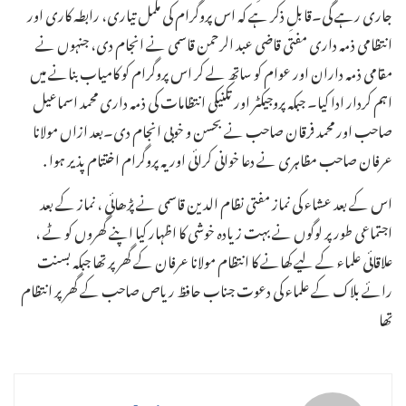
جاری رہے گی۔قابلِ ذکر ہے کہ اس پروگرام کی مکمل تیاری، رابطہ کاری اور
انتظامی ذمہ داری مفتی قاضی عبد الرحمن قاسمی نے انجام دی، جنہوں نے
مقامی ذمہ داران اور عوام کو ساتھ لے کر اس پروگرام کو کامیاب بنانے میں
اہم کردار ادا کیا۔ جبکہ پروجیکٹر اور تکنیکی انتظامات کی ذمہ داری محمد اسماعیل
صاحب اور محمد فرقان صاحب نے بحسن و خوبی انجام دی۔بعد ازاں مولانا
عرفان صاحب مظاہری نے دعا خوانی کرائی اور یہ پروگرام اختتام پذیر ہوا .
اس کے بعد عشاء کی نماز مفتی نظام الدین قاسمی نے پڑھائی ، نماز کے بعد
اجتماعی طور پر لوگوں نے بہت زیادہ خوشی کا اظہار کیا اپنے گھروں کو ٹے ،
علاقائی علماء کے لیے کھانے کا انتظام مولانا عرفان کے گھر پر تھا جبکہ بسنت
رائے بلاک کے علماء کی دعوت جناب حافظ ریاص صاحب کے گھر پر انتظام
تھا