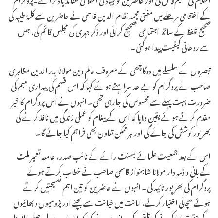
کے اختتامی مرحلے میں مفتی محمد نظام الدین قاسمی نے حاضرین سے کلمۂ طیبہ کی
صحیح تلفظ کے ساتھ اجتماعی تصحیح کرائی اور ذکرِ جہری کی مجلس قائم کی، جس
سے روحانی کیفیت پیدا ہوگئی۔
تبصروں کے سلسلے میں دوگاچھی کے معروف عالم دین مولانا بدر الدین مظاہری
صاحب نے پروگرام کو بے حد سراہتے ہوئے کہا کہ اس قسم کی بیداری مہم کی
ضرورت بہت پہلے سے محسوس کی جارہی تھی۔ انہوں نے اس پروگرام کا خیر
مقدم کرتے ہوئے یقین دلایا کہ اس کے پیغام کو عملی زندگی میں نافذ کرنے کی
بھرپور کوشش کی جائے گی اور ہر ممکن تعاون بھی فراہم کیا جائے گا۔
اس کے بعد جمعیت علمائے بسنت رائے کے نائب صدر، جامعہ تعمیر ملت
کے بانی و ذمہ دار مولانا شاہنواز قاسمی صاحب نے خطاب کرتے ہوئے
پروگرام کی بھرپور تائید کی۔ انہوں نے حاضرین کو تین اہم نصیحتیں کرتے
ہوئے سچائی اختیار کرنے، امانت میں خیانت سے بچنے اور پڑوسیوں و بھائیوں
کے حقوق ادا کرنے کی تلقین کی۔ انہوں نے کہا کہ اللہ اور رسول صلی اللہ علیہ