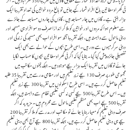
فی گھر اوسطا تین بالغ افراد شمار کیے جائیں تو بالغ مرد و خواتین کی تعداد تقریبا ایک
ہزار بنتی ہے۔ گاؤں میں چار مساجد ہیں ، گاؤں کی چاروں مساجد کے جائزے
سے معلوم ہوا کہ مردوں اور خواتین کو ملا کر اندازا صرف دو سو افراد ہی مسجد اور
دینی ماحول سے وابستہ ہیں، جبکہ تقریبا آٹھ سو افراد اب بھی مسجد کی زندگی اور
دینی سرگرمیوں سے دور ہیں۔اسی طرح بچوں کے حوالے سے بھی ایک
تفصیلی جائزہ پیش کیا گیا۔ بتایا گیا کہ اگر فی گھر اوسطا تین بچوں کا حساب لگایا
جائے تو گاؤں میں تقریبا ایک ہزار بچے موجود ہیں۔ جبکہ تینوں مکاتب میں
مجموعی طور پر صرف 130 بچے زیرِ تعلیم ہیں اور مقامی مدرسے میں تقریبا 35 طلبہ
تعلیم حاصل کررہے ہیں۔ اسی طرح اسکولوں میں تقریبا 300 بچے زیرِ تعلیم
ہیں۔ اس طرح تقریبا 500 بچے کسی نہ کسی تعلیمی نظام سے وابستہ ہیں، جبکہ
تقریبا 500 بچے اب بھی منظم تعلیمی ماحول سے محروم ہیں۔ مزید یہ کہ اگر
صرف دینی تعلیم کو معیار بنایا جائے تو مکاتب اور مدرسے کو ملا کر تقریبا 200
بچے ہی دینی تعلیم حاصل کررہے ہیں، جبکہ تقریبا 800 بچے آج بھی دینی تعلیم
سے محروم ہیں۔اس موقع پر حاضرین کے سامنے یہ اہم سوال رکھا گیا کہ گاؤں