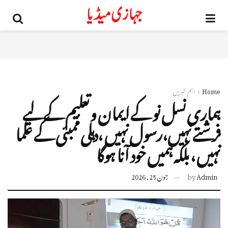
Home
اہم خبریں
ہماری نسل نو کے ایمان و تعلیم کے لیے
فرشتے نہیں،رسول نہیں ،دہلی مُمبئی کے علما
نہیں ، بلکہ ہمیں خود آنا ہوگا
Admin
by
جون 25, 2026