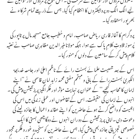
لیے الگ الگ دو پروجیکٹروں کا انتظام کیا گیا، جس کے ذریعے تمام شرکاء نے
بھرپور استفادہ کیا۔
پروگرام کا آغاز قاری ریاض صاحب، امام و خطیب جامع مسجد مال پرتاپور کی
پُرسوز تلاوتِ کلامِ پاک سے ہوا، جبکہ مولانا منیر الدین مظاہری صاحب نے نعتیہ
کلام پیش کرکے سامعین کے دلوں کو منور کیا۔
اس کے بعد جمعیت علمائے بسنت رائے کے ناظمِ اعلیٰ اور جامعہ خدیجۃ
الکبریٰ بسنت رائے کے بانی و مہتمم مفتی محمد زاہد امان قاسمی نے ’’اپنے
ایمان کا محاسبہ کیجیے‘‘ کے عنوان پر نہایت مؤثر اور فکر انگیز پریزنٹیشن پیش کی۔
انہوں نے ایمان کی حقیقت، اس کے تقاضوں اور عملی زندگی میں اس کی
اہمیت کو واضح کرتے ہوئے حاضرین کو اپنے عقائد و اعمال کا جائزہ لینے کی
دعوت دی۔اپنی پریزنٹیشن کے دوران انہوں نے دوگاچھی بستی کا ایک
خصوصی تجزیاتی جائزہ بھی پیش کیا، جس نے حاضرین کو سنجیدہ غور و فکر پر مجبور
کردیا۔ پیش کردہ اعداد و شمار کے مطابق گاؤں میں تقریبا 350 گھر آباد ہیں۔ اگر