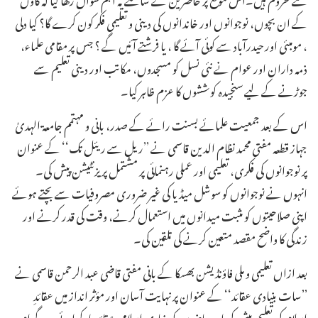
کے ان بچوں، نوجوانوں اور خاندانوں کی دینی و تعلیمی فکر کون کرے گا؟ کیا دلی
، مومبئی اور حیدرآباد سے کوئی آئے گا ، یا فرشتے آئیں گے ؟ جس پر مقامی علماء،
ذمہ داران اور عوام نے نئی نسل کو مسجدوں، مکاتب اور دینی تعلیم سے
جوڑنے کے لیے سنجیدہ کوششوں کا عزم ظاہر کیا۔
اس کے بعد جمعیت علمائے بسنت رائے کے صدر، بانی و مہتمم جامعۃ الہدیٰ
جہاز قطعہ مفتی محمد نظام الدین قاسمی نے ’’ریل سے ریئل تک‘‘ کے عنوان
پر نوجوانوں کی فکری، تعلیمی اور عملی رہنمائی پر مشتمل پریزنٹیشن پیش کی۔
انہوں نے نوجوانوں کو سوشل میڈیا کی غیر ضروری مصروفیات سے بچتے ہوئے
اپنی صلاحیتوں کو مثبت میدانوں میں استعمال کرنے، وقت کی قدر کرنے اور
زندگی کا واضح مقصد متعین کرنے کی تلقین کی۔
بعد ازاں تعلیمی و ملی فاؤنڈیشن بھسکا کے بانی مفتی قاضی عبد الرحمن قاسمی نے
’’سات بنیادی عقائد‘‘ کے عنوان پر نہایت آسان اور مؤثر انداز میں عقائدِ
اسلام کی تعلیم پیش کی اور حاضرین کو بنیادی اسلامی عقائد یاد کرائے۔پروگرام