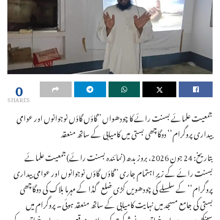
0
SHARES
جمعیت علمائے بسنت رائے کا چودھواں ’’گاؤں گاؤں نوجوانوں اور عوامی
بیداری پروگرام‘‘ دوگاچھی بستی میں کامیابی کے ساتھ منعقد
بتاریخ: 24 جون 2026، بروز بدھ (نمائندہ بسنت رائے)جمعیت علمائے
بسنت رائے کے زیرِ اہتمام جاری ’’گاؤں گاؤں نوجوانوں اور عوامی بیداری
پروگرام‘‘ کے سلسلے کی چودھویں کڑی ضلع گڈا کے مہرما بلاک کی دوگاچھی
بستی کی جامع مسجد میں نہایت کامیابی کے ساتھ منعقد ہوئی۔ پروگرام میں
سینکڑوں مردوں اور خواتین نے شرکت کی۔ اس موقع پر مردوں اور خواتین کے