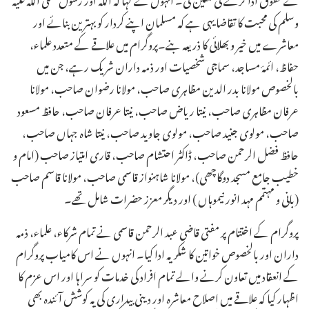
وسلم کی محبت کا تقاضا یہی ہے کہ مسلمان اپنے کردار کو بہترین بنائے اور
معاشرے میں خیر و بھلائی کا ذریعہ بنے۔پروگرام میں علاقے کے متعدد علماء،
حفاظ، ائمۂ مساجد، سماجی شخصیات اور ذمہ داران شریک رہے، جن میں
بالخصوص مولانا بدر الدین مظاہری صاحب، مولانا رضوان صاحب، مولانا
عرفان مظاہری صاحب، نیتا ریاض صاحب، نیتا عرفان صاحب، حافظ مسعود
صاحب، مولوی جنید صاحب، مولوی جاوید صاحب، نیتا شاہ جہاں صاحب،
حافظ فضل الرحمن صاحب، ڈاکٹر احتشام صاحب، قاری امتیاز صاحب (امام و
خطیب جامع مسجد دوگاچھی)، مولانا شاہنواز قاسمی صاحب، مولانا قاسم صاحب
(بانی و مہتمم مہد انور نیموہاں ) اور دیگر معزز حضرات شامل تھے۔
پروگرام کے اختتام پر مفتی قاضی عبد الرحمن قاسمی نے تمام شرکاء، علماء، ذمہ
داران اور بالخصوص خواتین کا شکریہ ادا کیا۔ انہوں نے اس کامیاب پروگرام
کے انعقاد میں تعاون کرنے والے تمام افراد کی خدمات کو سراہا اور اس عزم کا
اظہار کیا کہ علاقے میں اصلاحِ معاشرہ اور دینی بیداری کی یہ کوشش آئندہ بھی