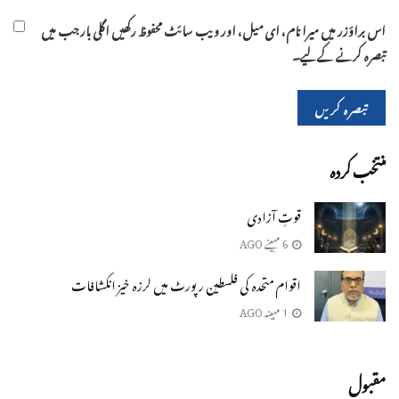
اس براؤزر میں میرا نام، ای میل، اور ویب سائٹ محفوظ رکھیں اگلی بار جب میں
تبصرہ کرنے کےلیے۔
منتخب کردہ
قوتِ آزادی
6 مہینے AGO
اقوام متحدہ کی فلسطین رپورٹ میں لرزہ خیز انکشافات
1 مہینہ AGO
مقبول