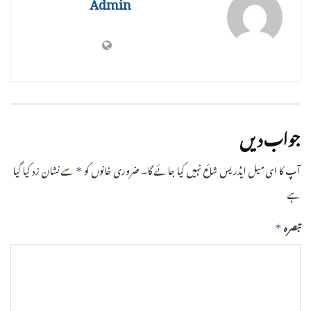
Admin
جواب دیں
آپ کا ای میل ایڈریس شائع نہیں کیا جائے گا۔
ضروری خانوں کو
سے نشان زد کیا گیا
*
ہے
تبصرہ
*