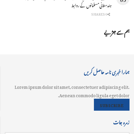
ہندستانی مسلمانوں کے روابط
0 SHARES
ہم سے جڑیے
ہمارا خبری نامہ حاصل کریں
Lorem ipsum dolor sit amet, consectetuer adipiscing elit.
Aenean commodo ligula eget dolor.
SUBSCRIBE
زمرہ جات