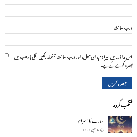
ویب‌ سائٹ
اس براؤزر میں میرا نام، ای میل، اور ویب سائٹ محفوظ رکھیں اگلی بار جب میں
تبصرہ کرنے کےلیے۔
منتخب کردہ
روزے کا احترام
6 مہینے AGO