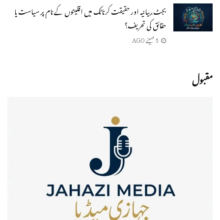
بجٹ، بیانیہ اور حقیقت کرناٹک میں اقلیتوں کے نام پر سیاست یا
حقائق کی تحریف؟
5 مہینے AGO
مقبول