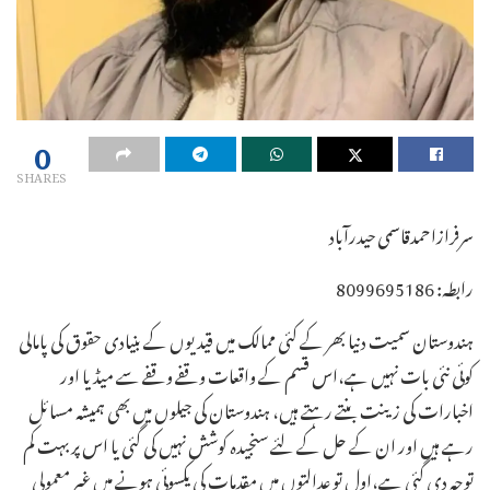
0
SHARES
سرفرازاحمدقاسمی حیدرآباد
رابطہ: 8099695186
ہندوستان سمیت دنیا بھر کے کئی ممالک میں قیدیوں کے بنیادی حقوق کی پامالی کوئی نئی بات نہیں ہے،اس قسم کے واقعات وقفے وقفے سے میڈیا اور اخبارات کی زینت بنتے رہتے ہیں، ہندوستان کی جیلوں میں بھی ہمیشہ مسائل رہے ہیں اور ان کے حل کے لئے سنجیدہ کوشش نہیں کی گئی یا اس پر بہت کم توجہ دی گئی ہے،اول تو عدالتوں میں مقدمات کی یکسوئی ہونے میں غیر معمولی تاخیر ہوا کرتی ہے پھر فیصلے ہونے کے بعد بھی فی الفور عمل اور بھی اہم چیلنج ہے،زیر دریافت قیدیوں اور قیدوبند کی صعوبت جھیل رہے،لوگوں سے بدسلوکی اور مار پیٹ کے واقعات تو عام بات ہے،طویل عرصہ جیلوں میں زندگی کاٹنے والے بسا اوقات جیلوں میں ہی دم توڑ دیتے ہیں،رضاکارانہ خدمات انجام دینے والے افراد اور تنظیمیں بارہا قیدیوں کو درپیش مسائل کی جانب حکومت کی توجہ مرکوز کرانے کی کوشش کرتے رہے ہیں،لیکن ان سنی کی جاتی رہی ہے، پروفیسر جی این سائی بابا برسوں جیل میں رہے اور مصائب جھیلتے رہے 10 برس کی قید سے رہائی کے چند ماہ بعد اکتوبر 2024 میں وہ چل بسے،رہائی کے بعد سائی بابا نے پریس کانفرنس میں بتایا تھا کہ جیل کے اندر انہیں کس قدر مسائل اور مشکلات سے دوچار ہونا پڑا تھا،انہوں نے بتایا تھا کہ جیلوں میں نہ ضرورت سے فارغ ہونے کی سہولت رہی، نہ ہاتھ منھ دھونے کی سہولت تھی وہ ناگپور سینٹرل جیل میں تھے،انہیں اپنی ویل چیئر استعمال کرنے کے لیے ساتھی قیدیوں سے مدد لینی پڑتی تھی، ہندوستان کے جیل خانے تشدد،گالی گلوچ اور بنیادی سہولتوں کے فقدان کی وجہ سے کافی بدنام ہوتے رہے ہیں،سال 1979/80 میں قیدیوں کی آنکھوں میں ایسڈ ڈالنے کا واقعہ پیش آیا تھا،جس سے پوری قوم دہل گئی تھی،1980 کے دہے کے اوائل میں جیل اصلاحات سے متعلق ملا کمیٹی کی رپورٹ جاری کی گئی تھی،جس میں جیل کے حالات اور انتظامات کو بہتر بنانے کے لیے وسیع اقدامات تجویز کیے گئے تھے،لیکن حسب روایت عمل درآمد قدیم بہتری کے لیے کوئی قابل ذکر اقدامات نہیں کیے گئے،سال 1996 میں بنگلور سینٹرل جیل میں بند افراد نے چیف جسٹس آف انڈیا سے جیل کے اندر خراب اور انتہائی خستہ حالات کے بارے میں تحریری شکایت کی تھی، سپریم کورٹ نے بعد میں ایک کیس میں یہ ہدایات دی کہ جیلوں میں گنجائش سے زیادہ قیدی نہ رکھے جائیں،مقدمات کی سماعت میں تاخیر نہ ہو،قیدیوں کو اذیت نہ پہنچائی جائے،لیکن برسوں گزر جانے کے بعد بھی جیلوں کے حالات میں کوئی نمایاں تبدیلی نہیں ہوئی ہے،وہی رفتار بے ڈھنگی جو پہلے تھی وہ اب بھی ہے،ہندوستانی جیلوں میں آج بھی تقریبا پانچ لاکھ سے زیادہ افراد جیلوں میں ہیں،جبکہ جیلوں میں گنجائش 4 لاکھ36 ہزار قیدیوں کے رہنے کی ہے،ہر دور حکومت میں ہندوستانی جیلوں کے حالات جوں کے توں،خراب اور ابتر رہے ہیں،جیلوں میں معذور قیدیوں کا استحصال باعث تشویش ہے،دوسرے قیدی اور افراد عملہ انہیں تشدد کا نشانہ بناتے ہیں،حکومت اب بھی ملک بھر کی جیلوں میں قید جسمانی معزورین کی حقیقی تعداد بتانے سے قاصر ہے،جیل کے اندر معذور قیدیوں کی حالت کے بارے میں بھی کچھ نہیں بتایا جاتا،تمام معذور قیدیوں کو ویل چیئر تک فراہم نہیں کیے جاتے ہیں،ملاقات روم سمیت بنیادی سہولتیں تک دستیاب نہیں ہے، قیدیوں سے ملاقات کے انتظار میں بیٹھنے والے شہری مشکلات سے دوچار ہوتے ہیں،جبکہ بین الاقوامی قوانین کے تحت ہرحکومت معزور قیدیوں کو درکار بنیادی سہولتیں فراہم کرنے کی پابند ہے،اس کام میں کوتاہی اور تساہل افسوسناک ہے۔گزشتہ چند مہینے قبل عراق کے رسوائے زمانہ ابوغریب جیل میں قیدیوں سے بدسلوکی اور تشدد کے معاملے پر معاوضہ ادا کرنے امریکی کنٹریکٹر کو حکم دیا گیا تھا،خبر کے مطابق ورجینیا کی ایک جیوری نے ریاست کی ایک فوجی کنٹریکٹر کو دو عشرے قبل عراق کی رسوا ئے زمانہ جیل ابو غریب میں تشدد اور بد سلوکی کا ذمہ دار ٹھہراتے ہوئے تین سابقہ قیدیوں کو چار کروڑ 20 لاکھ ڈالر ادا کرنے کا حکم دیا تھا،آٹھ افراد پر مشتمل جیوری کا یہ فیصلہ اس سال کے شروع میں ایک اور جیوری کے اس بارے میں اتفاق نہ ہونے کے بعد آیا کہ آیا ورجینیا کے شہر ریسٹن میں قائم سی اے سی آئی کو اس کے سویلین تفتیش کاروں کے کام کا ذمہ دار ٹھہرایا جانا چاہیے،جنہوں نے 2003 سے 2004 تک امریکی فوج کے ساتھ کام کیا تھا،جیوری نے مقدمہ دائر کرنے والوں سہیل الشمری،صالح العجیلی اور اسد الزوبی میں سے ہر ایک کو 30 لاکھ ڈالرز تلافی اور 11 لاکھ ڈالر فی کس جیل میں ڈالنے کی پاداش میں ادا کرنے کا حکم دیا تھا،تینوں نے اپنی شہادت میں بتایا تھا کہ انہیں جیل میں مارپیٹ،جنسی تشدد،جبری عریاں کیے جانے اور دیگر ظالمانہ سلوک کا نشانہ بنایا گیا تھا،انہوں نے یہ الزام نہیں لگایا کہ سی اے سی آئی کے تفتیش کاروں نے اپنے طور پر بدسلوکیاں کی بلکہ یہ کہا کہ سی اے سی آئی ان کاروائیوں میں اس لیے ملوث ہے کیونکہ اس کے تفتیش کاروں نے پولیس کے ساتھ مل کر پوچھ گچھ کے لیے سخت رویہ اختیار کیا،سی اے سی آئی نے اس فیصلے پر مایوسی کا اظہار کرتے ہوئے ایک بیان جاری کیا تھا جس میں کہا گیا تھا کہ کمپنی اس فیصلے کے خلاف اپیل کرے گی بیان میں کہا گیا تھا کہ اس معاملے میں سی اے سی آئی کے کسی ملازم پر مجرمانہ سول یا انتظامی نوعیت کا کبھی بھی الزام نہیں لگایا گیا اور یہ کہ کمپنی کے تفتیش کاروں نے ان پر یشان کن کاروائیوں میں حصہ نہیں لیا اور نہ ہی ہمارا کوئی ملازم اس کا ذمہ دار تھا،سینٹر فار کانسٹیٹیوشنل رائٹس کے وکیل بحر اعظمی جنہوں نے مدعیان کی طرف سے مقدمہ دائر کیا تھا اس فیصلے کو انصاف اور احتساب کا ایک اہم قدم قرار دیا تھا،اعظمی نے کہا تھا کہ چار کروڑ 20 لاکھ ڈالر کی رقم مدعیان کی طرف سے طلب کی جانے والی تلافی سے پوری طرح مطابقت رکھتی ہے اور یہ رقم تین کروڑ 10 لاکھ ڈالر کی اس رقم سے زیادہ ہے جو مقدمہ دائر کرنے والوں کے مطابق سی اے سی آئی کو ابو غریب جیل میں اس کی تفتیش کاروں کے لیے ادا کی گئی تھی،ابوغریب جیل کی اس تصویر میں ایک قیدی کو ڈبے پر کھڑا کرنے اور سیاہ لباس پہنائے جانے کے بعد اس کے ہاتھوں سے تار جوڑ کر بجلی کے جھٹکے لگائے جا رہے ہیں،اس تصویر کا تعلق سن 2003 کے آخری حصے سے ہے،العجیلی نے جو صحافی بھی ہیں اپنے تحریری بیان میں کہا تھا کہ آج کا دن میرے لیے اور انصاف کے لیے ایک بڑا دن ہے میں نے اس دن کے لیے طویل عرصے تک انتظار کیا، یہ اس کیس میں ایک کارپوریشن کے خلاف تین افراد کی فتح نہیں ہے بلکہ یہ فتح ہر اس شخص کے لیے ایک روشنی ہے جس پر ظلم ہوا اور یہ ہر اس کمپنی یا کنٹریکٹر کے لیے وارننگ ہے جو مختلف قسم کے تشدد اور بدسلوکیوں پر مبنی کاروائیاں کرتے ہیں،بنیادی طور پر سی اے سی آئی کا موقف یہ رہا کہ جیل میں ہونے والی بدسلوکیوں کی ذمہ دار حکومت ہے،یہ مقدمہ دو مختلف جیوریوں نے سنا اور انہوں نے یہ جاننے کی کوشش کی کہ تفتیش کاروں کی جانب سے بدسلوکیوں کی ذمہ داری کنٹریکٹر یا فوج کس پر عائد ہوتی ہے؟ پہلی جیوری کسی اتفاق رائے پر نہیں پہنچ سکی،جبکہ دوسری جیوری نے سی اے سی آئی کو ذمہ دار قرار دے دیا،یہ مقدمہ سب سے پہلے 2008 میں دائر کیا گیا تھا لیکن 15 سال کی قانونی لڑائیوں اور سی اے آئی کی جانب سے مقدمے کو خارج کرنے کی متعدد کوششوں کی وجہ سے اس میں تاخیر ہوئی،مقدمے میں پیش کیے جانے والے شواہد میں فوج کے دو ریٹائرڈ جنرلوں کی رپورٹس بھی شامل تھیں،جنہوں نے بد سلوکی کے واقعات کی دستاویزات کی بنیاد پر یہ نتیجہ اخذ کیا اور ان میں سی اے سی آئی کے کئی تفتیش کار ملوث پائے گئے تھے۔ ایڈیٹر انقلاب جناب ودود ساجد صاحب ایک جگہ لکھتے ہیں کہ” منموہن سنگھ کے دوسرے دور حکومت میں قومی سطح پر زیر سماعت ملزمین کی کل تعداد میں مسلمانوں کی تعداد ساڑھے 22 فیصد تھی۔جبکہ2011 کی مردم شماری کے مطابق ہندوستان کی مجموعی آبادی میں مسلمانوں کی آبادی 14.9 فیصد ہے۔’لا اینڈ آرڈر‘کا موضوع ریاستی حکومتوں کے تحت آتا ہے۔لہذایہاں ریاستی سطح پر جائزہ لیا جانا ضروری ہے۔2011 کی مردم شماری کے مطابق آسام میں مسلمانوں کی آبادی 34 فیصد ہے لیکن وہاں کی جیلوں میں زیر سماعت مسلم قیدیوں کی تعدادساڑھے 47 فیصد ہے۔گجرات میں مسلمان 10فیصد ہیں مگروہاں کی جیلوں میں ان کی تعداد 27 فیصد ہے۔یہاں ایک نکتہ دلچسپ ہے: جب تک وہاں کے وزیر اعلی نریندر مودی تھے تو زیر سماعت مسلم قیدیوں کی تعداد 24 فیصد تھی۔اب اس میں تین فیصد کا اضافہ ہوگیا ہے۔ کرناٹک میں مسلمانوں کی آبادی 13 فیصد اورجیلوں میں 22 فیصدہے۔جیلوں میں یہ اضافہ اچانک 2018 میں ہوا جبکہ 2013سے 2017 تک زیر سماعت مسلم قیدیوں کی تعداد بھی آبادی کے تناسب کے مطابق 13فیصد ہی تھی۔کیرالہ میں مسلم آبادی ساڑھے 26فیصد ہے جبکہ جیلوں میں ان کی تعداد 30فیصد ہے۔مدھیہ پردیش میں مسلمان ساڑھے 6 فیصد ہیں،جبکہ جیلوں میں 15فیصد ہیں۔مہاراشٹر میں مسلمان ساڑھے 11فیصد ہیں جبکہ2015 تک جیلوں میں ان کی تعداد 30فیصد تھی۔2012 میں جیلوں میں ان کی تعداد 36فیصد تھی۔لیکن دکن ہیرالڈ کے مطابق 30اگست 2020تک ان کی آبادی بڑھ کر14.2فیصد ہوگئی اور جیلوں میں ان کی تعداد گھٹ کر18.26 رہ گئی۔اس کا مطلب یہ ہوا کہ مہاراشٹر میں شو سینا کی قیادت والی موجودہ حکومت ان کے حق میں کچھ بہتر ثابت ہوئی۔راجستھان کے اعداد و شمار سے معلوم ہوا کہ مسلمانوں کیلئے بی جے پی اور کانگریس کی حکومتوں میں یکساں صورتحال ہے۔راجستھان میں مسلمانوں کی آبادی 9 فیصد ہے جبکہ وہاں کی جیلوں میں مسلمانوں کی تعداد 23فیصد ہے۔2013 تک راجستھان کی جیلوں میں مسلمان 13فیصد تھے۔بی جے پی کی حکومت آتے ہی وہاں جیلوں میں مسلمانوں کی تعداد بڑھنے لگی۔اضافہ کا یہ سلسلہ کانگریس کی اشوک گہلوت حکومت آنے کے بعد بھی جاری ہے۔اندازہ یہ ہوتا ہے کہ مرکز میں 2014 میں بی جے پی کی حکومت کے آتے ہی مسلمانوں کے تئیں کانگریس قیادت والی حکومتوں کا رویہ بھی ویسا ہی ہوگیا۔حیرت اس امر پر ہے کہ تامل ناڈو جیسی ریاست میں بھی مسلمان اسی صورتحال کا شکار ہیں۔وہاں مسلم آبادی 6فیصد ہے جبکہ جیلوں میں مسلمان 11فیصد ہیں۔یوپی کے اعداد وشمار بھی حیرت انگیز ہیں۔وہاں مسلم آبادی 19فیصد ہے‘جیلوں میں مسلمان 29 فیصد ہیں۔یعنی دوگنا سے 9 فیصد کم۔۔ اس موضوع کے تجزیہ کار بار بار یہ کہتے رہے ہیں کہ مسلمان اپنی آبادی کے تناسب سے زیادہ تعداد میں جیلوں میں تو ہیں لیکن ان کی سزا کے واقعات کی شرح کم ہے۔مثال کے طورپر 2019میں قومی سطح پر زیر سماعت مسلمان ساڑھے 47فیصد تھے لیکن ان میں سزا 39.6 فیصد کو ہوئی۔ جموں وکشمیر میں ہندوئو ں کی آبادی ساڑھے 28 فیصد ہے‘ جیلوں میں ان کی تعدادساڑھے 39 فیصد ہے اورسزا کی شرح ساڑھے 50فیصد ہے۔جبکہ یہاں مسلمانوں کی آبادی 68.3 فیصد ہے‘ جیلوں میں ان کی تعداد ساڑھے 60فیصد اور سزا کی شرح 53فیصد ہے۔اوپر کی ان تمام تفصیل سے جو اصل نکتہ نکل کر سامنے آیا وہ یہ ہے کہ مسلمان اپنی آبادی کے اعتبار سے جیلوں میں زیادہ ہیں مگراکثر رہا ہوجاتے ہیں۔جب تک ان کے معاملات تصفیہ کے مرحلہ میں پہنچتے ہیں وہ اپنی زندگی کا بیشتر قیمتی حصہ جیلوں میں یا مقدمہ کا سامنا کرتے ہوئے گزارچکے ہوتے ہیں۔وہ ٹوٹ پھوٹ کربکھر چکے ہوتے ہیں۔ ایک طرف ان کے اعزاء ان سے دور ہوجاتے ہیں اور دوسری طرف ان کا کاروبار یا روزگار ختم ہوچکا ہوتا ہے۔اب وہ نہ تو معاشرہ میں ہی سر اٹھا کرعزت کی زندگی جی سکتے ہیں اور نہ ہی وہ خاطی پولیس والوں کے خلاف تلافی کی کوئی کارروائی کرسکتے ہیں۔ایک رپورٹ کے مطابق ہندوستانی جیلوں میں مسلمان قیدیوں کی تعداد بڑھتی جارہی ہے اور انہیں انصاف کی فراہمی انتہائی مشکل ہورہی ہے،دی وائر نامی ویب سائٹ پر نیشنل کرائم ریکارڈ کی ایک چونکا دینے والی رپورٹ نظر سے گزری،رپورٹ میں ہندوستان کی جیلوں میں مسلم قیدیوں کے اعداد و شمار مذکور تھے،ان اعداد و شمار کو دیکھ کر یہ یقین کرنا کوئی مشکل نہیں ہے کہ سرکاری عملہ مسلم مخالفت اور انہیں برباد کرنے کے لیے کس حد تک پہنچ گیا ہے اور حکومتی سطح پر اسلامو فوبیا کی کوشش کس قدر تیز ہو گئی ہے،اخباری رپورٹ سے ہرشخص اس کا اندازہ کر سکتا ہے،نیشنل کرائم ریکارڈ بیورو کی طرف سے جاری ایک رپورٹ سے پتہ چلتا ہے کہ ہندوستانی جیلوں میں قانونی حر