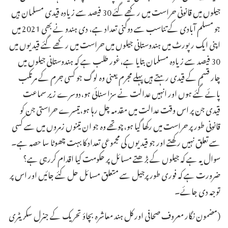
(مضمون نگار معروف صحافی اور کل ہند معاشرہ بچاؤ تحریک کے جنرل سکریٹری