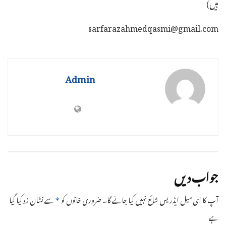
ہیں)
sarfarazahmedqasmi@gmail.com
Admin
جواب دیں
آپ کا ای میل ایڈریس شائع نہیں کیا جائے گا۔
ضروری خانوں کو
سے نشان زد کیا گیا
*
ہے