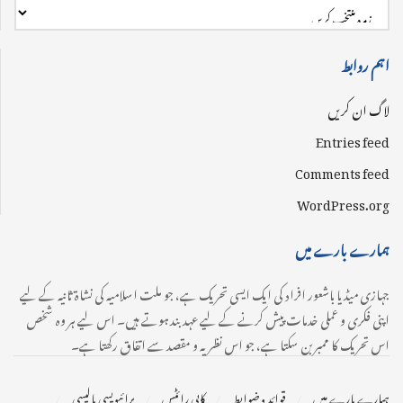
اہم روابط
لاگ ان کریں
Entries feed
Comments feed
WordPress.org
ہمارے بارے میں
جہازی میڈیا باشعور افراد کی ایک ایسی تحریک ہے، جو ملت اسلامیہ کی نشاۃ ثانیہ کے لیے
اپنی فکری و عملی خدمات پیش کرنے کے لیے عہدبند ہوتے ہیں۔ اس لیے ہر وہ شخص
اس تحریک کا ممبر بن سکتا ہے، جو اس نظریہ و مقصد سے اتفاق رکھتا ہے۔
ہمارے بارے میں
قوائد و ضوابط
کاپی رائٹس
پرائیویسی پالیسی