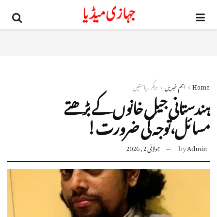
Home
اہم خبریں
دیگر ریاستیں
ہندستانی جیل خانوں کے بڑھتے
مسائل،توجہ کی ضرورت!
Admin
by
جولائی 2, 2026