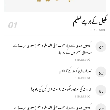
کھیل کے ذریعے تعلیم
0 SHARES
اکیسویں صدی سے دیار حبیب صلی اللہ علیہ وسلم (سعودی عرب) سے
ہندستانی مسلمانوں کے روابط
0 SHARES
تعدد ازدواج كو روكنے كا قانون
0 SHARES
بھارت کی موجودہ حکومت،ایسٹ انڈیا کمپنی کی راہ پر!
0 SHARES
اکیسویں صدی سے دیار حبیب صلی اللہ علیہ وسلم (سعودی عرب) اور