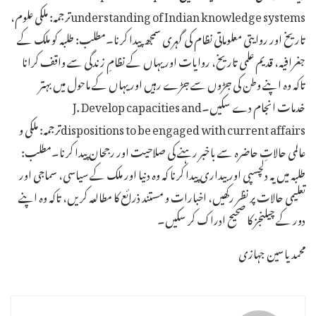
understanding of Indian knowledge systemsترجمہ: ملکی علوم،
تاریخ اور روایتی معلوماتی نظام کی گہری سمجھ پیدا کرنا۔مطلب: طلبہ کو ملک کے
جغرافیہ، قدیم علمی تاریخ، روایات اور یہاں کے نظامِ زندگی سے واقف کرانا
تاکہ وہ اپنے وطن کی جڑوں سے جڑے رہیں اور یہاں کے ماحول میں بہتر
خدمات انجام دے سکیں۔J. Develop capacities and
dispositions to be engaged with current affairsترجمہ: ملکی و
عالمی حالاتِ حاضرہ سے باخبر رہنے کی صلاحیت اور رجحان پیدا کرنا۔مطلب:
طلبہ میں یہ دلچسپی اور بیداری پیدا کرنا کہ وہ دنیا اور ملک کے سیاسی، سماجی اور
تعلیمی حالات پر نظر رکھیں، اخبارات و مستند ذرائع کا مطالعہ کریں، تاکہ وہ اپنے
دور کے چیلنجز کا صحیح ادراک کر سکیں۔
محمد یاسین جہازی