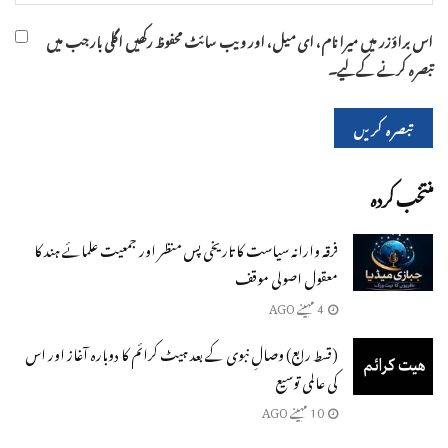
اس براؤزر میں میرا نام، ای میل، اور ویب سائٹ محفوظ رکھیں اگلی بار جب میں
تبصرہ کرنے کےلیے۔
منتخب کردہ
فرقہ وارانہ سیاست کا تاریخی پس منظر اور جمعیت علمائے ہند کا
معقول اصولی موقف
4 مہینے AGO
(قسط رابع) وصالِ نبوی کے بعد ہیٹ کرائم کا دوبارہ آغاز اور اس
کی عالمی توسیع
10 مہینے AGO