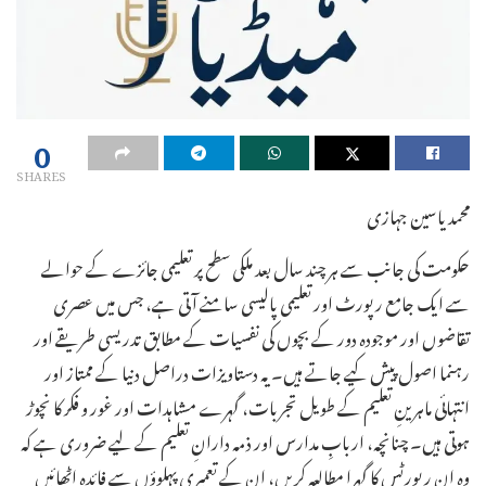
0
SHARES
محمد یاسین جہازی
حکومت کی جانب سے ہر چند سال بعد ملکی سطح پر تعلیمی جائزے کے حوالے
سے ایک جامع رپورٹ اور تعلیمی پالیسی سامنے آتی ہے، جس میں عصری
تقاضوں اور موجودہ دور کے بچوں کی نفسیات کے مطابق تدریسی طریقے اور
رہنما اصول پیش کیے جاتے ہیں۔ یہ دستاویزات دراصل دنیا کے ممتاز اور
انتہائی ماہرینِ تعلیم کے طویل تجربات، گہرے مشاہدات اور غور و فکر کا نچوڑ
ہوتی ہیں۔ چنانچہ، اربابِ مدارس اور ذمہ دارانِ تعلیم کے لیے ضروری ہے کہ
وہ ان رپورٹس کا گہرا مطالعہ کریں، ان کے تعمیری پہلوؤں سے فائدہ اٹھائیں