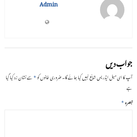
Admin
جواب دیں
آپ کا ای میل ایڈریس شائع نہیں کیا جائے گا۔
ضروری خانوں کو
سے نشان زد کیا گیا
*
ہے
تبصرہ
*