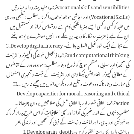
vocational skills and sensibilitiesترجمہ: مفید پیشہ ورانہ مہارتیں
(Vocational Skills) اور معاشی سوجھ بوجھ پیدا کرنا۔مطلب: تعلیمی دور ہی
میں طلبہ کو کسی نہ کسی ایسے ہنر یا تکنیکی کام سے روشناس کرانا جو مستقبل میں
ان کے لیے باعزت روزگار کا ذریعہ بن سکے اور انہیں معاشرے پر بوجھ بننے
کے بجائے ایک خود کفیل انسان بنائے۔G. Develop digital literacy
and computational thinkingترجمہ: ڈیجیٹل خواندگی (کمپیوٹر و انٹرنیٹ
کی سمجھ) اور حسابی و منظم سوچ کو فروغ دینا۔مطلب: موجودہ دور کے تقاضوں
کے مطابق کمپیوٹر، انفارمیشن ٹیکنالوجی اور انٹرنیٹ کے مثبت و تعمیری استعمال
کی مہارت دینا، تاکہ وہ دعوت و تبلیغ اور دیگر میدانوں میں پیچھے نہ رہیں۔H.
Develop capacities for moral reasoning and ethical
actionترجمہ: اخلاقی شعور اور بااخلاق عمل کی صلاحیتیں پروان چڑھانا۔
مطلب: بچوں کے اندر ضمیر کی آواز اور سچی اخلاقیات کو اس طرح بیدار کرنا کہ
وہ خود نیکی اور بدی، اور امانت و خیانت کے فرق کو سمجھیں اور زندگی بھر
دیانت داری کا راستہ اختیار کریں۔I. Develop an in-depth