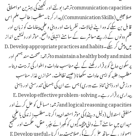
communication capacitiesترجمہ: بولنے اور لکھنے کی بہترین مواصلاتی
صلاحیتیں (Communication Skills) بیدار کرنا۔مطلب: طالب علم اس
قابل بن سکے کہ وہ اپنے خیالات، نظریات اور دینی و علمی پیغامات کو زبان اور
قلم دونوں کے ذریعے معاشرے کے سامنے انتہائی واضح، مؤثر اور دلنشین انداز
میں پیش کر سکے۔D. Develop appropriate practices and habits
to maintain a healthy body and mindترجمہ: صحت مند جسم اور
پرسکون دماغ کو برقرار رکھنے کے لیے مناسب عادات و اطوار کی تربیت دینا۔
مطلب: طلبہ کو ایسی عادات سکھانا (جیسے نظافت، متوازن غذا، مناسب
ورزش اور ذہنی تناؤ سے دوری) جس سے ان کی جسمانی تندرستی اور ذہنی
بیداری برقرار رہے۔E. Develop effective problem-solving
and logical reasoning capacitiesترجمہ: مسائل کو حل کرنے اور
منطقی استدلال (دلیل دینے) کی مؤثر استعداد پیدا کرنا۔مطلب: زندگی یا علمی
میدان میں سامنے آنے والی پیچیدگیوں کو گھبرائے بغیر، عقل، حکمت اور صحیح
اصولوں کے ساتھ حل کرنے کی صلاحیت پیدا کرنا۔F. Develop useful