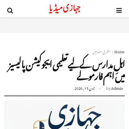
Home
متفرق مضامین
اہلِ مدارس کے لیے تعلیمی ایجوکیشن پالیسیز
میں اہم فارمولے
Admin
by
جون 15, 2026