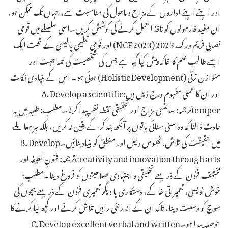
اور اپنے اپنے اداروں کے مزاج و ماحول کی مناسبت سے، جہاں تک ممکن ہو،
ان مفید فارمولوں کو نافذ العمل کرنے کی کوشش کریں۔اسی سلسلے میں قومی
نصابی فریم ورک 2023 (NCF 2023) اور قومی تعلیمی پالیسی کے تحت ایک
ایسے طالب علم کا خاکہ پیش کیا گیا ہے جس کی شخصیت کی ہمہ جہت اور
متوازن ترقی (Holistic Development) ہوئی ہو۔ اس کے بنیادی نکات
اور ان کا عملی مفہوم درج ذیل ہیں:A. Develop a scientific
temperترجمہ: سائنسی مزاج اور تحقیقی نقطہ نظر پیدا کرنا۔مطلب: طلبہ میں یہ
عادت ڈالنا کہ وہ سنی سنائی باتوں پر آنکھ بند کر کے یقین نہ کریں، بلکہ ہر معاملے
میں حقیقت کی تلاش، ٹھوس دلیل اور منطق کو بنیاد بنائیں۔B. Develop
creativity and innovation through artsترجمہ: فنونِ لطیفہ اور
مختلف فنون کے ذریعے تخلیقی و اجتہادی صلاحیتوں کو فروغ دینا۔مطلب:
خوش نویسی، تعمیراتی خاکے، دستکاری یا دیگر تعمیری فنون کے ذریعے بچوں کی
سوچ کو وسعت دینا، تاکہ ان کے اندر نئی راہیں تلاش کرنے اور کچھ نیا کرنے کا
حوصلہ پیدا ہو۔C. Develop excellent verbal and written