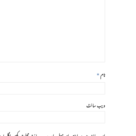
نام
*
ویب‌ سائٹ
اس براؤزر میں میرا نام، ای میل، اور ویب سائٹ محفوظ رکھیں اگلی با