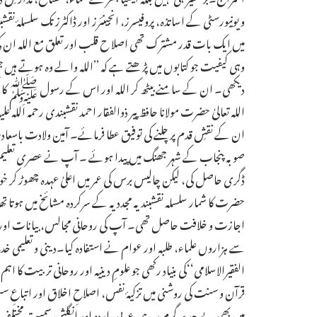
و یونیورسٹی کے اساتذہ، پروفیسرز، انجینئرز اور ڈاکٹرز تک سلسلۂ نق
میں ایک بات قدر مشترک تھی اصلا ح قلب اور تعلق مع اللہ ان 
وہی کیفیت جو کتابوں میں پڑھتے ہے کہ ’’اللہ والے وہ ہوتے ہیں جن
دیکھی۔ ان کے سامنے بیٹھ کر اللہ اور اس کے رسول ﷺ کا ذکر دل 
اللہ تعالیٰ حضرت مولانا حافظ پیر ذوالفقار احمد نقشبندی رحمہ ال
صوبہ پنجاب کے شہر جھنگ میں پیدا ہوئے ۔ آپ نے عصری تعلیم لاہور
ڈگری حاصل کی، لیکن چالیس برس کی عمر میں اعلیٰ عہدہ چھوڑ کر خ
حضرت کا شمار سلسلہ نقشبندیہ مجددیہ کے سرکردہ مشائخ میں ہوتا 
اجازت و خلافت حاصل تھی۔ آپ کی روحانی مجالس، بیانات اور س
سے ہزاروں علماء، طلبہ اور عوام نے استفادہ کیا۔دینی و تعلیمی خ
الفقیرالاسلامی‘‘کی بنیاد رکھی جو علومِ دینیہ اور روحانی تربیت 
قرآن و سنت کی روشنی میں تزکیۂ نفس، اصلاحِ اخلاق اور اتباعِ
میں بھی بے حد سرگرم رہے، عربی، اردو اور انگلش سمیت مختلف 