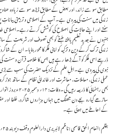
مطابق سو سے زائد، اور بعض کے مطابق ڈیڑھ سو سے زیادہ عناوین شا
زندگی میں سنت کی پیروی ہے۔ آپ کے اصلاحی و تربیتی بیاناتِ پ
سنتے اور اپنے حالات کی اصلاح کی کوشش کرتے رہے۔اصلاحی خدما
جنہوں نے جدید تعلیم یافتہ طبقے کو بھی تصوف اور شریعت کے سات
زندگی ترک کرکے دین و تزکیہ کو اپنی فکر کا محور بنایا۔ ان کے شا
ذریعے اسی فکر کو آگے بڑھا رہے ہیں جس کا خلاصہ قرآن و سنت کی 
نبوی کی پیروی ہے۔اہلِ علم کے نزدیک حضرت کی سب سے بڑی
عملی زندگی، معاملات، معاشرت اور خاندانی نظام کے ساتھ جوڑ کر پ
ساڑھے گیارہ بجے دن جھنگ میں جہاں ہزاروں شاگرد، خلفا اور عقیدت
کے احاطے میں ہوئی ہے۔
بقلم :انعام الحق قاسمی :ناظم لائبریری دارالعلوم وقف دیوبند ۲۵؍جمادی الثانی۱۴۴۷ھ مطابق۱۷؍دسمبر۲۰۲۵ء