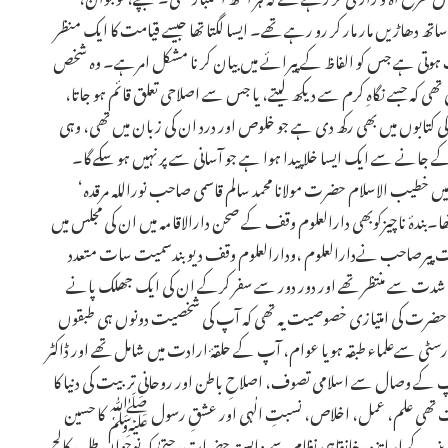
 دھاڑیں مار مار کر رو رہے تھے۔ ایسا لگتا تھا جیسے قیامت کا ایک منظر
فیت ہوتی ہے جس کو الفاظ کے پیرائے میں بیان کر نا مشکل امرہے۔ وہ شخص
ھی کہ جسے نگاہِ کرم سے دیکھ لیتے، یا جس سے اصلاحی تعلق قائم ہو جاتا،
 کی کتابوں میں بھی رکھ دی ہے جو خلوص اور درد ان کی زبان میں تھی، وہی
جانے سے ایک ایسا خلا پیدا ہوا ہے جو آسانی سے پر نہیں ہو سکے گا۔
میں خطیب الاسلام حضرت مولانا محمد سالم قاسمی صاحب نوراللہ مرقدہ‘
ندۂ ناچیزکوبھی دارالعلوم وقف کے صحن دارالاقامہ میں ان کی مجلس میں
ضرت پیرصاحب نےدارالعلوم ،ودارالعلوم وقف دیوبندسمیت سات متعدد
دت سے منتظر تھے اور دور دور سے سفر کرکے ان کی ایک جھلک پانے
ے۔ حضرت کی امتیازی خصوصیت یہ تھی کہ آپ کی شخصیت دونوں ہی طبقوں
رسٹی سےعلماء طبقہ ہویا عوام، آپ کے حلقۂ ارادت میں شامل تھے اور ڈاکٹر
آپ کے وصال سے اسلامی تصوف، اصلاحِ باطن اور روحانی تربیت کی دنیا کا
الات تھی علم، عمل، اخلاص، نسبتِ الٰہی اور عشقِ رسول ﷺ کا حسین
ینیہ کے اساتذہ، خانقاہی نظام سے وابستہ حضرات، حتیٰ کہ نوجوان طلبہ، کالج