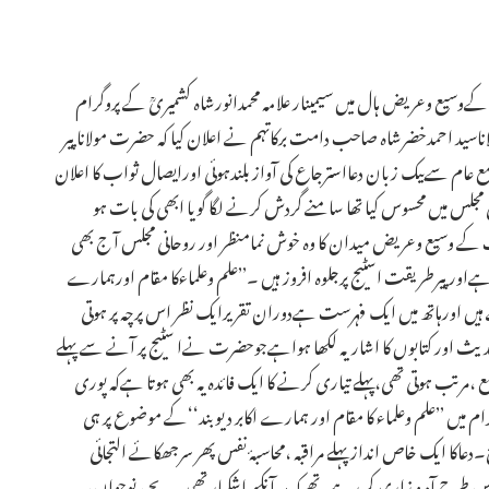
حدیث کےوسیع وعریض ہال میں سیمینار علامہ محمدانورشاہ کشمیریؒ کے پروگرام
ید احمدخضرشاہ صاحب دامت برکاتہم نے اعلان کیا کہ حضرت مولانا پیر
مع عام سےبیک زبان دعااسترجاع کی آواز بلندہوئی اورایصال ثواب کا اعلان
صاحب کی مجلس میں محسوس کیا تھا سامنے گردش کرنے لگا گویا ابھی کی بات ہو
لعلوم وقف کے وسیع وعریض میدان کا وہ خوش نمامنظر اور روحانی مجلس آ ج بھی
ور پیرطریقت اسٹیج پرجلوہ افروز ہیں ۔’’علم وعلماءکا مقام اورہمارے
ہیں اورہاتھ میں ایک فہرست ہےدوران تقریرایک نظر اس پرچہ پر ہوتی
دیث اور کتابوں کا اشاریہ لکھا ہواہےجوحضرت نےا سٹیج پر آنے سے پہلے
مرتب ہوتی تھی،پہلے تیاری کرنے کا ایک فائدہ یہ بھی ہوتا ہےکہ پوری
میں ’’علم وعلماء کا مقام اور ہمارے اکابر دیوبند‘‘کے موضوع پر ہی
ا ایک خاص انداز پہلے مراقبہ ،محاسبۂ نفس پھر سرجھکائے التجائی
 اس طرح آہ و زاری کر رہے تھے کہ ہر آنکھ اشکبار تھی۔ بچے، نوجوان،