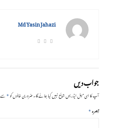
Md Yasin Jahazi
جواب دیں
آپ کا ای میل ایڈریس شائع نہیں کیا جائے گا۔
ضروری خانوں کو
سے نش
*
تبصرہ
*