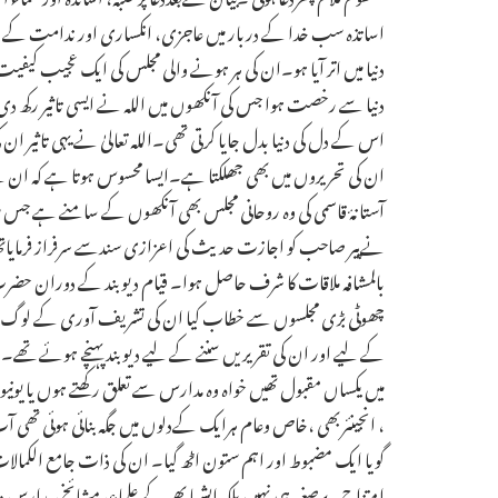
اساتذہ سب خدا کے دربار میں عاجزی، انکساری اور ندامت کے ساتھ
دنیا میں اتر آیا ہو۔ان کی ہر ہونے والی مجلس کی ایک عجیب کی
دنیا سے رخصت ہوا جس کی آنکھوں میں اللہ نے ایسی تاثیر رکھ دی ت
اس کے دل کی دنیا بدل جایا کرتی تھی۔اللہ تعالیٰ نے یہی تاثیر ان
ان کی تحریروں میں بھی جھلکتا ہے۔ایسا محسوس ہوتا ہے کہ ان کے 
آستانۂ قاسمی کی وہ روحانی مجلس بھی آنکھوں کے سامنے ہے جس 
نےپیر صاحب کو اجازت حدیث کی اعزازی سندسے سرفراز فرمایاتھا۔ب
بالمشافہ ملاقات کا شرف حاصل ہوا۔ قیام دیوبند کے دوران ح
چھوٹی بڑی مجلسوں سے خطاب کیا ان کی تشریف آوری کے لوگ ش
کے لیے اور ان کی تقریریں سننے کے لیے دیوبند پہنچے ہوئے تھ
میں یکساں مقبول تھیں خواہ وہ مدارس سے تعلق رکھتے ہوں یا یونیو
، انجینئربھی ،خاص وعام ہرایک کےدلوں میں جگہ بنائی ہوئی تھی 
گویا ایک مضبوط اور اہم ستون اٹھ گیا۔ ان کی ذات جامع الکم
امتزاج۔برصغیر ہی نہیں بلکہ ایشیا بھر کے علماء، مشائخ، مدارسِ د