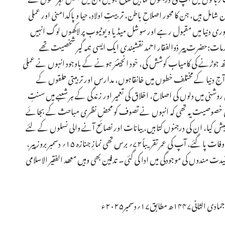
مل ہیں، جن کا محور اصلاحِ باطن، تربیتِ اولاد، حیا و پاکدامنی اور عملی
وری دنیا میں مقبول رہے اور سوشل میڈیا و یوٹیوب پر لاکھوں لوگ انہیں
ت:حضرت پیر ذوالفقار احمد نقشبندی ایک ایسی ہمہ گیر شخصیت تھے
ھ جوڑنے کی کامیاب کوشش کی، خود انجینئر ہونے کے باوجود انہوں نے عملی
گرد آج دنیا کے مختلف خطوں میں خانقاہوں، مدارس اور تربیتی حلقوں کے
روشنی میں دلوں کی اصلاح، اخلاق کی تعمیر اور زندگی کے ہر شعبے میں سنتِ
 خصوصیت یہ تھی کہ انہوں نے تصوف کو محض نظری مباحث کے بجائے
یش کیا، ان کی درجنوں کتابیں، بیانات اور نصائح آنے والی نسلوں کے لئے
بھی رہنمائی کا ذریعہ رہیں گی۔وفات: ۱۴؍ دسمبر ۲۰۲۵ء بروز اتوار وفات پا گئے، آپ کی عمر تقریباً۷۲؍ برس تھی نمازِ جنازہ ۱۵؍ دسمبر بروز پیر،
 مندوں کی موجودگی میں ادا کی گئی۔ تدفین بھی وہیں معھد الفقیر الاسلامی