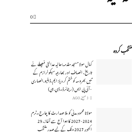
0
منتخب کردہ
کمال مولا مسجد مقدمہ:حالیہ عدالتی فیصلے نے
تاریخ، انصاف اور بھارتیہ سیکولرازم کے
تئیں بھروسہ کو ختم کر دیا: ایم.ڈبلیو.انصاری
-آئی پی ایس (ریٹائرڈ۔ڈی.جی)
3 مہینے AGO
مولانا محمود مدنی کو ملا صدارت کا چارج۔ٹرم
2024-2027 کا ہوا آج سے آغاز، 29
اکتوبر 2027ء تک کے لیے صدر منتخب