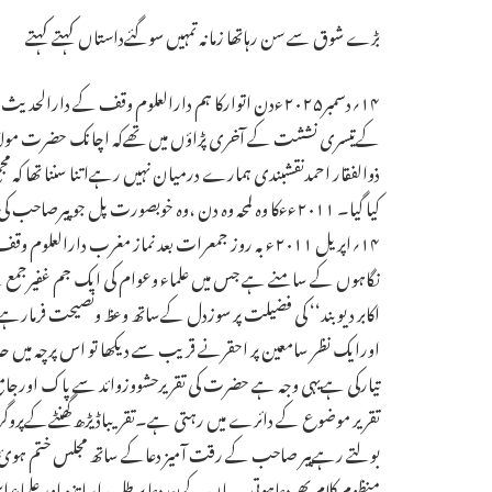
بڑے شوق سے سن رہاتھا زمانہ تمہیں سوگئےداستاں کہتے کہتے
۱۴؍دسمبر۲۰۲۵ءدن اتوارکا ہم دارالعلوم وقف کے دارال
کےتیسری نششت کے آخری پڑاؤں میں تھےکہ اچانک حضرت مولاناس
ذوالفقار احمدنقشبندی ہمارے درمیان نہیں رہےاتنا سننا تھا کہ مج
کیا گیا۔ ۲۰۱۱ءءکا وہ لمحہ وہ دن ،وہ خوبصورت پل جو پیر
۱۴؍اپریل ۲۰۱۱ء بہ روز جمعرات بعد نماز مغرب دارا
نگاہوں کے سامنے ہے جس میں علماء وعوام کی ایک جم غفیرجمع ہےا
اکابر دیوبند‘‘ کی فضیلت پر سوزدل کےساتھ وعظ ونصیحت فرمارہے 
اورایک نظر سامعین پر احقرنے قریب سے دیکھا تو اس پرچہ میں ح
تیارکی ہےیہی وجہ ہے حضرت کی تقریرحشووزوائد سے پاک اورجامع ،
تقریر موضوع کے دائرے میں رہتی ہے۔تقریباڈیڑھ گھنٹےکےپروگرام 
بولتے رہےپیر صاحب کے رقت آمیز دعاکے ساتھ مجلس ختم ہوئ۔دعاک
منظوم کلام پھردعاہوتی ۔بیان کےبعددعا پر طلبہ، اساتذہ اور علماء