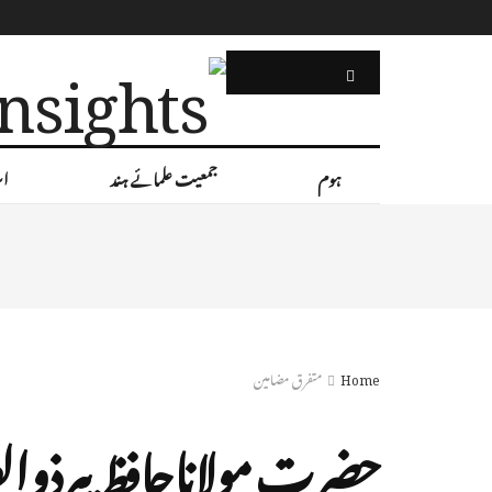
NEWSLETTER
ہوم
جمعیت علمائے ہند
اس
Home
متفرق مضامین
حضرت مولاناحافظ پیرذوالف