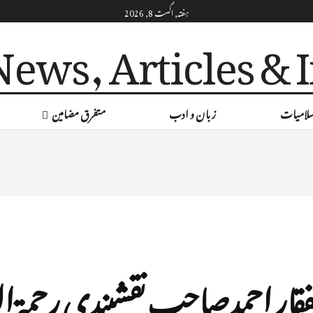
ہفتہ, اگست 8, 2026
لامیات
زبان و ادب
متفرق مضامین
قار احمدصاحب نقشبندی رحمۃ اللہ