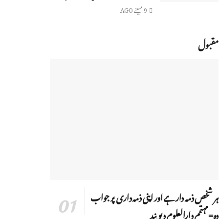
9 مہینے AGO
مقبول
ہر شخص ذمہ دار ہے اور اپنی ذمہ داری پر جواب
دہ=مہتمم دارالعلوم دیوبند