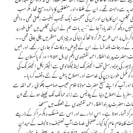
شبندیہ سے وابستہ تھے۔ ان کے خلفاء اور متعلقین کا دائرہ وسیع تھا، مگر سب
کی مجلس، ان کا بیان اور ان کی صحبت ایک عجیب کیفیت رکھتی تھی۔ واقعی
ہیں دیکھ کر اللہ یاد آ جائے‘‘—یہ بات ہم نے ان کی مجلس میں عملی طور پر
پر اس طرح اثر کرتا تھا کہ دنیا کی ہر چیز پس منظر میں چلی جاتی تھی۔۔
لہ علیہ کے درجات بلند فرمائے، ان کے فیوض و برکات کو جاری رکھے، اور ہمیں
ان کے نقشِ قدم پر چلنے کی توفیق عطا فرمائے۔ آمین ولادت باسعادت:حضرت پیر ذوالفقار احمد نقشبندی یکم اپریل ۱۹۵۳ء؍ کو پاکستان کے
 کی یونیورسٹی آف انجینئرنگ اینڈ ٹیکنالوجی سے الیکٹریکل انجینئرنگ کی
ود کو مکمل طور پر دین کی خدمت اور اصلاحِ باطن کے لئے وقف کردیا۔
تھا اور آپ کو اپنے شیخ حضرت مولانا غلام حبیب صاحب چکوالی رحمہ اللہ سے
فرِ ہائے اصلاح دنیا کے چالیس سے زائد ممالک تک پھیلے ہوئے تھے جن
دمات :حضرت پیر ذوالفقار احمد نقشبندی نے جھنگ میں’’معھدُ
کا اہم مرکز شمار ہوتا ہے۔ اس ادارے اور اس سے منسلک دیگر مراکز کے ذریعے
 سنت کا پیغام عام کیا گیا۔تصنیفی خدمات:آپ تصنیف و تالیف کے میدان
زبانوں میں آپ کی درجنوں کتابیں شائع ہوئیں جن میں بعض فہرستوں کے