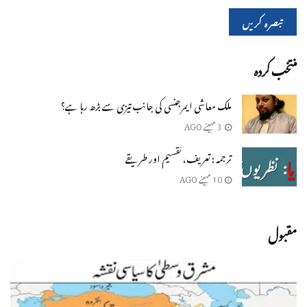
منتخب کردہ
ملک معاشی ایمرجنسی کی جانب تیزی سے بڑھ رہا ہے؟
3 مہینے AGO
ترجمہ : تعریف، تقسیم اور طریقے
10 مہینے AGO
مقبول