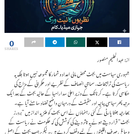
0
SHARES
از: عبدالحلیم منصور
جمہوری سیاست میں بجٹ محض مالی اعداد و شمار کا مجموعہ نہیں ہوتا بلکہ یہ
ریاست کی ترجیحات، سماجی انصاف کے نظریے اور حکمرانی کے مزاج کی
عکاسی کرتا ہے۔ کرناٹک کے وزیر اعلیٰ سدارامیا کے حالیہ بجٹ کے بعد ایک
مرتبہ پھر سیاسی بیانیہ اور حقیقت کے درمیان واضح تضاد سامنے آیا ہے۔
بھارتیہ جنتا پارٹی کے کئی رہنماؤں نے اس بجٹ کو طنزیہ انداز میں “بردرز
بجٹ” قرار دیتے ہوئے یہ تاثر دینے کی کوشش کی کہ حکومت نے ریاست کے
وسائل صرف اقلیتوں کے لیے وقف کر دیے ہیں۔ لیکن جب بجٹ کے اصل