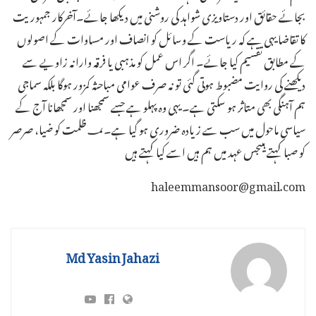
بجائے حقائق اور دستاویزی شواہد کی روشنی میں دیکھا جائے۔آخرکار جمہوریت
کا تقاضا یہی ہے کہ ریاست کے وسائل کو انصاف اور مساوات کے اصولوں
کے مطابق تقسیم کیا جائے۔ اگر اس عمل کو مذہبی یا فرقہ وارانہ زاویے سے
دیکھنے کی روایت مضبوط ہوتی گئی تو نہ صرف عوامی مباحثہ کمزور ہوگا بلکہ سماجی
ہم آہنگی بھی متاثر ہو سکتی ہے۔ یہی وہ پہلو ہے جسے سمجھنا اور سمجھانا آج کے
سیاسی ماحول میں سب سے زیادہ ضروری ہو گیا ہے۔؀ظلمت کو ضیا، صرصر
کو صبا کہتے ہیںجس عہد میں ہم ہیں اسے کیا کہتے ہیں
haleemmansoor@gmail.com
Md Yasin Jahazi