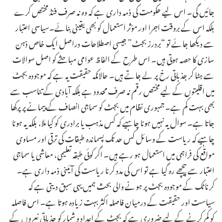
جائیں گی۔ اس لیے حکومت کی ذمہ داری ہے کہ وہ نہ صرف فنڈ مختص کرے
بلکہ اس کے بروقت اجرا اور مؤثر استعمال کو بھی یقینی بنائے۔سیاسی اعتبار
سے دیکھا جائے تو “بردرز بجٹ” جیسی اصطلاحات دراصل ایک خاص ذہن
سازی کا حصہ ہوتی ہیں۔ اس طرح کے الفاظ عوامی مباحثے کو اصل سوالات
سے ہٹا کر جذباتی رخ پر لے جاتے ہیں۔ حالانکہ حقیقت یہ ہے کہ موجودہ بجٹ
میں اقلیتوں کے لیے مختص رقم نہ صرف محدود ہے بلکہ آبادی کے تناسب سے
بھی بہت کم ہے۔جمہوری نظام میں بجٹ کو سماجی انصاف کے پیمانے پر پرکھا
جاتا ہے۔ سوال یہ نہیں ہونا چاہیے کہ کس مذہب یا برادری کو کیا ملا، بلکہ یہ ہونا
چاہیے کہ ریاست کے وسائل کس حد تک پسماندہ طبقات کی ترقی اور مساوی
مواقع کی فراہمی میں استعمال ہو رہے ہیں۔ اگر کوئی طبقہ تعلیمی، معاشی یا سماجی
اعتبار سے پیچھے رہ گیا ہے تو اس کی مدد کرنا ریاست کی آئینی ذمہ داری ہے۔
کرناٹک کے موجودہ بجٹ پر ہونے والی بحث ہمیں یہی سبق دیتی ہے کہ
سیاست اور حقیقت کے درمیان فاصلہ اکثر بہت زیادہ ہوتا ہے۔ اس فاصلہ
کو کم کرنے کے لیے ضروری ہے کہ بجٹ کے اعداد و شمار کو جذباتی نعروں کے