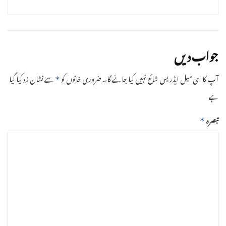
جواب دیں
آپ کا ای میل ایڈریس شائع نہیں کیا جائے گا۔
ضروری خانوں کو
سے نشان زد کیا گیا
*
ہے
تبصرہ
*