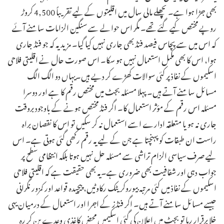
بھی جڑا ہوا ہے۔ پچھلے مالی سال میں اقلیتوں کے لیے تقریباً 4,500 کروڑ
روپے مختص کیے گئے تھے۔ مگر اس حوالے سے سنگین الزامات سامنے آئے
کہ اس میں سے پچاس فیصد فنڈ بھی جاری نہیں کیا گیا۔ مزید یہ کہ جو فنڈ جاری
ہوا، اس کا بھی مکمل استعمال نہیں ہو سکا۔ اس صورت حال نے اقلیتی فلاحی
اسکیموں کے نفاذ پر کئی سوالات کھڑے کر دیے ہیں۔یہاں دو الگ الگ
مسائل سامنے آتے ہیں۔ پہلا مسئلہ بجٹ میں مختص رقم کا ہے اور دوسرا
مسئلہ اس رقم کے مؤثر استعمال کا۔ اگر فنڈ مختص ہونے کے باوجود بروقت
جاری نہ ہو یا متعلقہ ادارے اسے استعمال نہ کر سکیں تو اس کا نقصان براہ
راست ان طبقات کو پہنچتا ہے جن کے لیے یہ رقم رکھی گئی ہوتی ہے۔ اس
لیے صرف سیاسی الزام تراشی سے مسئلہ حل نہیں ہوتا بلکہ انتظامی سطح پر
جواب دہی اور شفافیت بھی ضروری ہے۔یہ بھی حقیقت ہے کہ اقلیتی فلاحی
اسکیموں کے نفاذ میں کئی مرتبہ بیوروکریٹک رکاوٹیں، پیچیدہ قواعد اور کمزور نگرانی
جیسے مسائل سامنے آتے ہیں۔ اگر فنڈز کے اجرا اور استعمال کے درمیان یہی
خلا برقرار رہا تو بجٹ میں اعلان کی گئی اسکیمیں محض کاغذی وعدے بن کر رہ