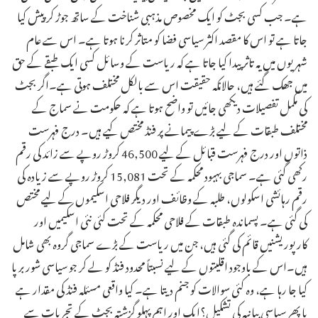
ہے۔ جب کسی بجٹ کو ایک مخصوص مذہبی شناخت کے ساتھ جوڑ کر پیش کیا
جاتا ہے تو اس کا مقصد اکثر سیاسی فضا کو متاثر کرنا ہوتا ہے۔ اس سے عام
شہریوں میں یہ تاثر پیدا کیا جاتا ہے کہ ریاست کے وسائل کسی ایک طبقے کے حق
میں جھک گئے ہیں، حالانکہ حقیقت اس سے بالکل مختلف ہوتی ہے۔اگر بجٹ
کی مکمل تفصیلات دیکھی جائیں تو واضح ہوتا ہے کہ حکومت نے سماج کے
مختلف طبقات کے لیے بڑے پیمانے پر فنڈ مختص کیے ہیں۔ درج فہرست
ذاتوں اور درج فہرست قبائل کے لیے 46,500 کروڑ روپے سے زائد کی رقم
رکھی گئی ہے۔ سماجی بہبود محکمہ کے تحت 15,081 کروڑ روپے سے زیادہ کی
رقم رہائشی اسکولوں، طلبہ کے وظائف اور دیگر فلاحی اسکیموں کے لیے مختص
کی گئی ہے۔ پسماندہ طبقات کے فلاحی محکمہ کے تحت کئی نئی اسکیمیں اور
کارپوریشنیں قائم کی گئی ہیں، جن میں ریاست کے بڑے سماجی گروہ بھی شامل
ہیں۔اس کے باوجود اقلیتوں کے لیے نسبتاً محدود فنڈ کو لے کر جو سیاسی شور برپا
کیا جا رہا ہے، وہ کئی سوالات کو جنم دیتا ہے۔ کیا واقعی مسئلہ فنڈ کی مقدار ہے
یا پھر سیاسی بیانیہ کی تشکیل؟ایک اور اہم پہلو گزشتہ بجٹ کے تجربات سے