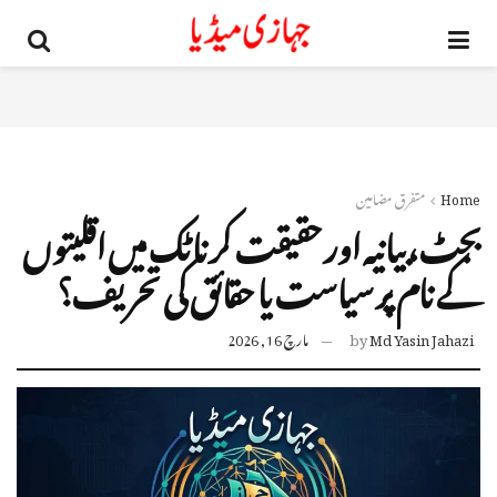
Home
متفرق مضامین
بجٹ، بیانیہ اور حقیقت کرناٹک میں اقلیتوں
کے نام پر سیاست یا حقائق کی تحریف؟
Md Yasin Jahazi
by
مارچ 16, 2026