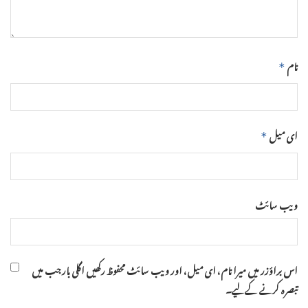
نام
*
ای میل
*
ویب‌ سائٹ
اس براؤزر میں میرا نام، ای میل، اور ویب سائٹ محفوظ رکھیں اگلی بار جب میں
تبصرہ کرنے کےلیے۔