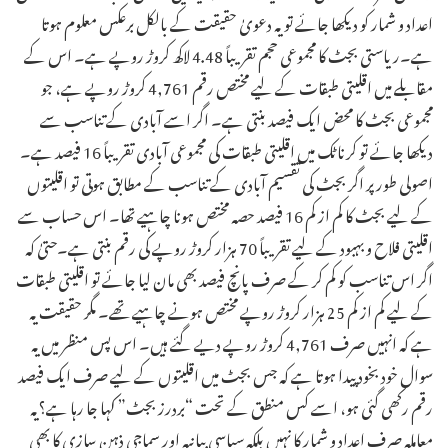
اعداد و شمار کو دیکھا جائے تو یہ دعویٰ حقیقت کے بالکل برعکس معلوم ہوتا
ہے۔ریاستی بجٹ کا مجموعی حجم تقریباً 4.48 لاکھ کروڑ روپے ہے۔ اس کے
مقابلے میں اقلیتی طبقات کے لیے مختص رقم 4,761 کروڑ روپے ہے، جو
مجموعی بجٹ کا محض ایک فیصد بنتی ہے۔ اگر اسے آبادی کے تناسب سے
دیکھا جائے تو کرناٹک میں اقلیتی طبقات کی مجموعی آبادی تقریباً 16 فیصد ہے۔
اصولی طور پر اگر بجٹ کی تقسیم آبادی کے تناسب کے مطابق ہوتی تو اقلیتوں
کے لیے بجٹ کا کم از کم 16 فیصد حصہ مختص ہونا چاہیے تھا۔ اس حساب سے
اقلیتی فلاح و بہبود کے لیے تقریباً 70 ہزار کروڑ روپے کی رقم بنتی ہے۔حتیٰ کہ
اگر اس تناسب کو کم کر کے صرف پانچ فیصد بھی مان لیا جائے تو اقلیتی طبقات
کے لیے کم از کم 25 ہزار کروڑ روپے مختص ہونے چاہیے تھے۔ مگر حقیقت یہ
ہے کہ انہیں صرف 4,761 کروڑ روپے دیے گئے ہیں۔ اس پس منظر میں یہ
سوال خود بخود پیدا ہوتا ہے کہ جس بجٹ میں اقلیتوں کے لیے صرف ایک فیصد
رقم رکھی گئی ہو، اسے کس منطق کے تحت “بردرز بجٹ” کہا جا رہا ہے؟یہ
معاملہ صرف اعداد و شمار کا نہیں بلکہ سیاسی بیانیہ اور سماجی ذہن سازی کا بھی