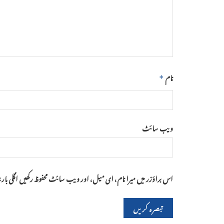
نام
*
ویب‌ سائٹ
اس براؤزر میں میرا نام، ای میل، اور ویب سائٹ محفوظ رکھیں اگلی با