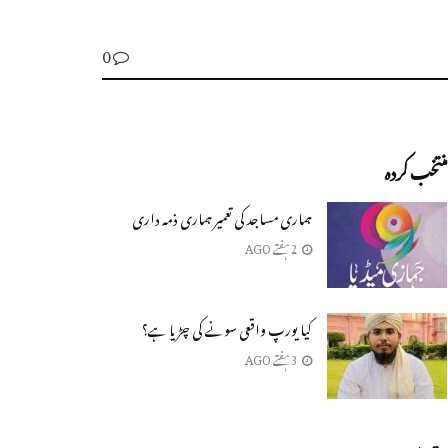
0
منتخب کردہ
ہماری مساجد کی تعمیر ہماری ذمہ داری
2 ہفتے AGO
کیا یورپ واقعی سونے کی چڑیا ہے؟
3 ہفتے AGO