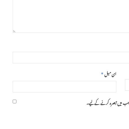
ای میل
*
ر جب میں تبصرہ کرنے کےلیے۔