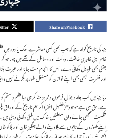
itter
Share on Facebook
دنیا کی تاریخ گواہ ہے کہ جب بھی کسی معاشرے، ملک یا دور میں ظلم
ظالم اپنی ظاہری طاقت، دولت اور وسائل کے نشے میں چور ہو کر ہمیشہ
جتنی بھی طویل دکھائی دے، اس کا انجام مٹ جانا اور عبرت بننا ہی ہ
اور فطرت کبھی بھی اپنے توازن کو مستقل طور پر بگڑنے نہیں دی
رہا دنیا میں کب جاہ و جلالِ فرعون و نمرود مٹا کر ہی رہا ظلم و ستم ک
ہے، حق ہی ہے موجود* (فضیل اختر) اگر ہم تاریخ کے اوراق پلٹ
شکست سمجھی جانے والی سلطنتیں خاک میں ملتی دکھائی دیتی ہیں۔ اپ
اپنے گھوڑوں کے ٹاپوں سے ہلا دینے والے چنگیز خان اور ہلاکو خان 
بکھر گئیں اور آج ان کا نام صرف برائی کی علامت کے طور پر لیا جاتا 