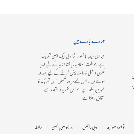
ہمارے بارے میں
جہازی میڈیا باشعور افراد کی ایک ایسی تحریک
ہے، جو ملت اسلامیہ کی نشاۃ ثانیہ کے لیے اپنی
فکری و عملی خدمات پیش کرنے کے لیے عہدبند
C
ہوتے ہیں۔ اس لیے ہر وہ شخص اس تحریک کا
ممبر بن سکتا ہے، جو اس نظریہ و مقصد سے
اتفاق رکھتا ہے۔
قوائد و ضوابط
کاپی رائٹس
پرائیویسی پالیسی
رابطہ