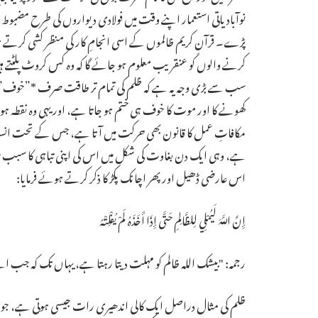
نوآبادیاتی استعمار اپنے وقت میں فولادی دیواروں کی طرح مضبوط ل
پڑے۔ قرآنِ کریم ظالموں کے اسی انجامِ کار کی منظر کشی کرتے ہوئے فرماتا ہے:
کرنے والوں کو عنقریب معلوم ہو جائے گا کہ وہ کس کروٹ پلٹتے ہی
سب سے بڑی وجہ یہ ہے کہ ظلم کی تمام تر طاقت صرف *”خوف”* پر
کھونے کا اور موت کا خوف ہی ختم ہو جاتا ہے، اور یہی وہ نقط
مکافاتِ عمل کا قانون بھی حرکت میں آتا ہے، جس کے تحت انسان ج
ہے، وہی ایک دن بغاوت کی شکل میں اس کی اپنی تباہی کا سبب بن 
اس عارضی ڈھیل اور پھر اچانک پکڑ کا ذکر کرتے ہوئے فرمایا:
إِنَّ اللَّهَ لَيُمْلِي لِلظَّالِمِ حَتَّى إِذَا أَخَذَهُ لَمْ يُفْلِتْهُ
رجمہ: "بیشک اللہ ظالم کو مہلت دیتا رہتا ہے، یہاں تک کہ جب اس
ظلم کی مثال دراصل ایک کالی اندھیری رات جیسی ہوتی ہے، جو ج