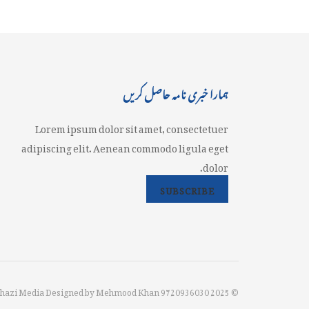
ہمارا خبری نامہ حاصل کریں
Lorem ipsum dolor sit amet, consectetuer
adipiscing elit. Aenean commodo ligula eget
dolor.
SUBSCRIBE
© 2025 Jahazi Media Designed by Mehmood Khan 9720936030.