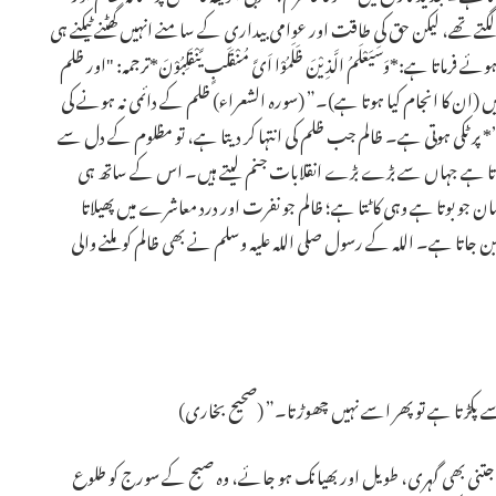
گتے تھے، لیکن حق کی طاقت اور عوامی بیداری کے سامنے انہیں گھٹنے ٹیکنے ہی
*وَسَیَعْلَمُ الَّذِیْنَ ظَلَمُوْا اَیَّ مُنْقَلَبٍ یَّنْقَلِبُوْنَ*ترجمہ: "اور ظلم
ں (ان کا انجام کیا ہوتا ہے)۔” (سورہ الشعراء) ظلم کے دائمی نہ ہونے کی
 ٹکی ہوتی ہے۔ ظالم جب ظلم کی انتہا کر دیتا ہے، تو مظلوم کے دل سے
ہ ہوتا ہے جہاں سے بڑے بڑے انقلابات جنم لیتے ہیں۔ اس کے ساتھ ہی
و بوتا ہے وہی کاٹتا ہے؛ ظالم جو نفرت اور درد معاشرے میں پھیلاتا
جاتا ہے۔ اللہ کے رسول صلی اللہ علیہ وسلم نے بھی ظالم کو ملنے والی
ے پکڑتا ہے تو پھر اسے نہیں چھوڑتا۔” (صحیح بخاری)
تنی بھی گہری، طویل اور بھیانک ہو جائے، وہ صبح کے سورج کو طلوع