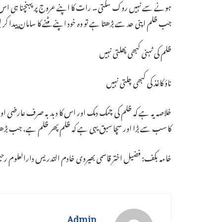
ہونے سے نہیں روک سکتی۔ رات کا اپنے عروج پر پہنچنا ہی اس 
جب ظلم اپنی حد سے بڑھتا ہے تو وہ خود اپنے مٹنے کا سامان پیدا کر 
ظلم کی ٹہنی کبھی پھلتی نہیں
ناؤ کاغذ کی کبھی چلتی نہیں
خلاصہ یہ ہے کہ ظلم کی چمک دمک اور اس کا دبدبہ صرف عارضی اور
کا سب سے بڑا اور سچا سبق یہی ہے کہ ظلم پھر ظلم ہے، جب بڑ
خامہ بکف: فضیل اختر قاسمی بھیروی خادم التدریس دارالعلوم رحیمیہ پیلیر آندھراپردی
Admin