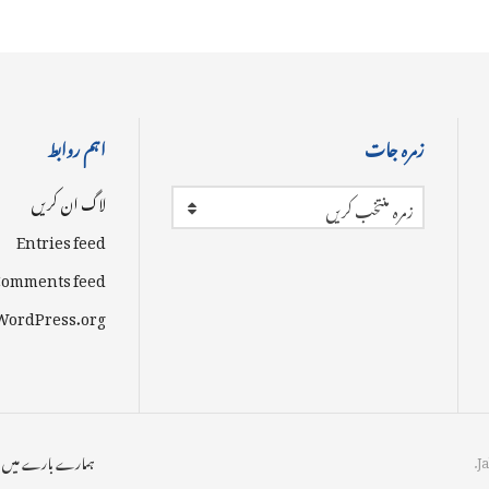
زمرہ جات
اہم روابط
لاگ ان کریں
زمرہ منتخب کریں
Entries feed
omments feed
WordPress.org
ہمارے بارے میں