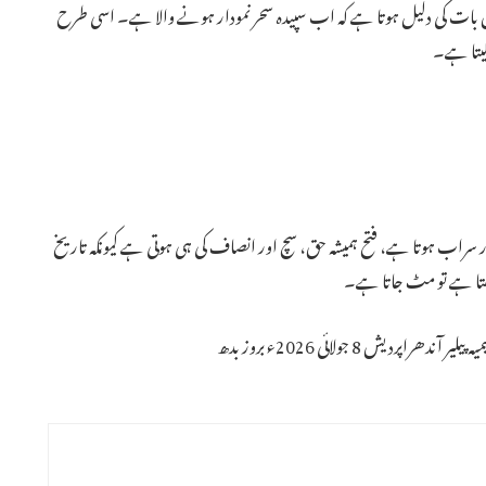
بات کی دلیل ہوتا ہے کہ اب سپیدہ سحر نمودار ہونے والا ہے۔ اسی طرح
لیتا ہے۔
 سراب ہوتا ہے، فتح ہمیشہ حق، سچ اور انصاف کی ہی ہوتی ہے کیونکہ تاریخ
ھتا ہے تو مٹ جاتا ہے۔
ش 8 جولائی 2026ء بروز بدھ