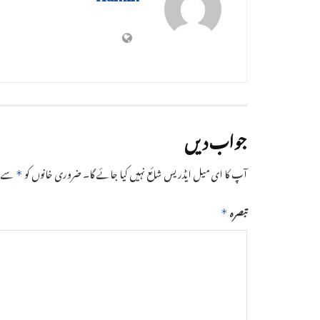
جواب دیں
آپ کا ای میل ایڈریس شائع نہیں کیا جائے گا۔
ضروری خانوں کو
سے نش
*
تبصرہ
*