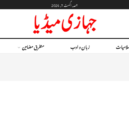
جمعہ, اگست 7, 2026
لامیات
زبان و ادب
متفرق مضامین