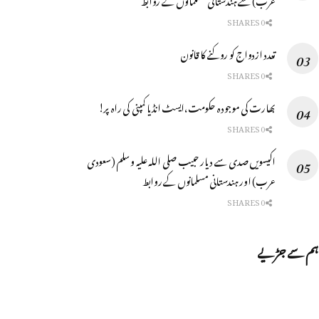
0 SHARES
تعدد ازدواج كو روكنے كا قانون
0 SHARES
بھارت کی موجودہ حکومت،ایسٹ انڈیا کمپنی کی راہ پر!
0 SHARES
اکیسویں صدی سے دیار حبیب صلی اللہ علیہ وسلم (سعودی
عرب) اور ہندستانی مسلمانوں کے روابط
0 SHARES
ہم سے جڑیے