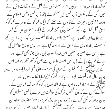
گزشته ماه (نومبر ۲۰۲۵ء )میں ۱۶؍ مسلمانوں كے قتل كے واقعات پیش آئے
هیں، کن کے ہاتھوں ؟ کیا کسی غیر مسلم کے ہاتھ ؟ کیا کسی دشمن اسلام کے
ذریعہ ؟؟ نہیں ، حیرت کے کانوں سے سنئے ، کہ ایک کلمہ گو نے دوسرے کلمہ گو کو
ناحق قتل کیا ہے ، ایک مسلمان کی تشنہ تلوار نے ایک مسلمان ہی کے لہو
سے اپنی پیاس بجھائی ہے، سستے داموں خدا کا غضب خرید کیا ہے ، اپنے گلے
کو لعنت ِخداوندی کے طوق سے آراستہ کیا ہے اور ابدی دوزخ حاصل کی
ہے ، اس بے حسی پر آنکھیں جس قدر آنسو بہائیں ، دل جتنا بھی تڑپے اور
روئے کم ہے ، ہائے ! یہ اس اُمت کا حال ہے جس کو آخر آخر دم تک اس
کے نبی ﷺنے مسلمان کے خون کی حرمت بتائی تھی اور ایک دوسرے کی
جان و مال اور عزت وآبرو سے ہاتھ رنگنے کو منع فرمایا تھا ۔رسول اللہ
ﷺنے ارشاد فرمایا : اُمید ہے کہ اللہ تعالیٰ ہر گناہ کو معاف فرمادیں گے ،
سوائے اس کے کہ کوئی شخص شرک کی حالت میں مرے یا کسی مسلمان کو
جان بوجھ کر قتل کردے ، (ابو داؤد ، حدیث نمبر : ۴۲۷۰) حضرت عبادہ بن
صامت ؓ سے روایت ہے کہ آپ ﷺنے ارشاد فرمایا : جس نے کسی مومن