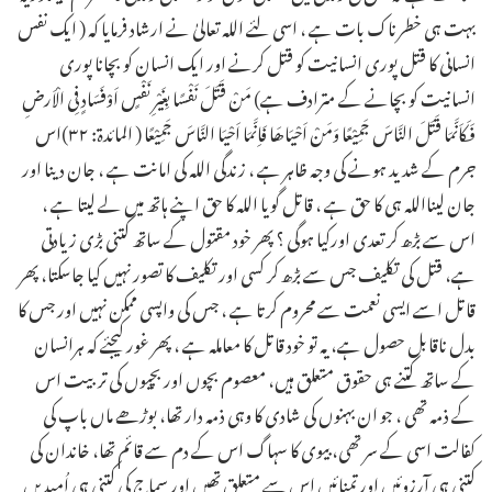
بہت ہی خطرناک بات ہے ، اسی لئے اللہ تعالیٰ نے ارشاد فرمایا کہ ( ایک نفس
انسانی کا قتل پوری انسانیت کو قتل کرنے اور ایک انسان کو بچانا پوری
انسانیت کو بچانے کے مترادف ہے) مَنْ قَتَلَ نَفْسًا بِغَیْرِ نَفْسٍ اَوْفَسَادٍ فِی الْاَرضِ
فَکَاَنَّمَا قَتَلَ النَّاسَ جَمِیْعًا وَمَنْ اَحْیَاھَا فَاِنَّمَا اَحْیَا النَّاسَ جَمِیْعًا ( المائدۃ: ۳۲)اس
جرم کے شدید ہونے کی وجہ ظاہر ہے ، زندگی اللہ کی امانت ہے ، جان دینا اور
جان لینااللہ ہی کا حق ہے ، قاتل گویا اللہ کا حق اپنے ہاتھ میں لے لیتا ہے ،
اس سے بڑھ کر تعدی اورکیا ہوگی ؟ پھر خود مقتول کے ساتھ کتنی بڑی زیادتی
ہے، قتل کی تکلیف جس سے بڑھ کر کسی اور تکلیف کا تصور نہیں کیا جاسکتا، پھر
قاتل اسے ایسی نعمت سے محروم کرتا ہے ، جس کی واپسی ممکن نہیں اور جس کا
بدل ناقابل حصول ہے، یہ تو خود قاتل کا معاملہ ہے ، پھر غور کیجئے کہ ہرانسان
کے ساتھ کتنے ہی حقوق متعلق ہیں، معصوم بچوں اور بچیوں کی تربیت اس
کے ذمہ تھی ، جو ان بہنوں کی شادی کا وہی ذمہ دار تھا، بوڑھے ماں باپ کی
کفالت اسی کے سر تھی، بیوی کا سہاگ اس کے دم سے قائم تھا، خاندان کی
کتنی ہی آرزوئیں اور تمنائیں اس سے متعلق تھیں اور سماج کی کتنی ہی اُمیدیں