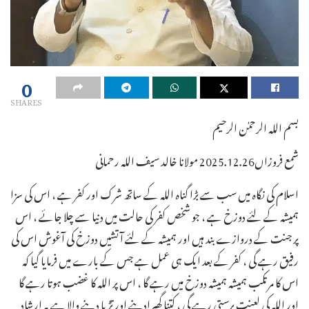
0
SHARES
بسم الله الرحمٰن الرحیم
شمع فروزاں2025.12.26 مولانا خالد سیف الله رحمانی
اسلام کی نگاہ میں سب سے بڑا گناہ اللہ کے ساتھ شرک اور کفر ہے ، اس کی سزا
ہمیشہ کے لئے دوزخ ہے ، جو شخص کفر کی حالت میں دنیا سے چلا جائے ، اس
پر جنت کے دروازے بند ہیں اور ہمیشہ کے لئے آتشیں دوزخ کی آغوش اس کی
رفیق رہے گی ، کفر کے بعد ایک ہی عمل ہے جس کے بارے میں فرمایا گیا کہ
اس کا مرتکب ہمیشہ ہمیشہ دوزخ میں رہے گا ، اس پر اللہ کا غضب ہوتا رہے گا
اور اللہ کی لعنت برستی رہے گی ، کتنا گھبرادینے اور تڑپا دینے والا ہے یہ ارشاد