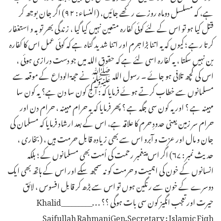
ہے، کہ مسلسل دوماہ روزے رکھے جائیں، (النساء : ۹۲) اگر جان بوجھ کر
قتل کیا ہو تو اس کے لئے کوئی کفارہ متعین نہیں کیا گیا ، زندگی بھر توبہ و استغفار
کرتا رہے ؛ کیوں کہ یہ اتنا بڑا جرم اور اتنا شدید گناہ ہے کہ کوئی عمل اس کا کفارہ
بن نہیں سکتا ، یہ کفارہ اسی لئے ہے کہ حقوق اللہ میں جو دست درازی ہوئی ،
اس کی کچھ تلافی ہو جائے ۔ رسول اللہ ﷺنے حجۃ الوداع کے موقعہ سے
مسلمانوں سے خطاب کرتے ہوئے فرمایا کہ : آج کون سا دن ہے؟ یہ کون سا
مہینہ ہے ؟ اور یہ کون سی جگہ ہے ؟ پھر فرمایا کہ یہ حرام مہینہ ، حرام دن اور
حرام سر زمین یعنی حدودِ حرم کا علاقہ ہے، اس کے بعد ارشاد فرمایا کہ مسلمان کی
جان و مال اور عزت و آبرو اس سے بھی زیادہ قابل حرمت ہیں ، (بخاری ،
حدیث نمبر : ۶۷) اگر اس پیغمبر رحمت کی اُمت بھی مسلمانوں کے ؛ بلکہ
انسانوں کے خون کی اہمیت و حرمت کو نہ سمجھ سکے اور اس کے ہاتھ بھی ایک
دوسرے کے خون سے رنگین ہوں تو اس سے بڑھ کر قابل افسوس ، لائق
حیرت اورتعجب انگیز کون سی بات ہوگی ؟؟ . . ._________Khalid
Saifullah RahmaniGen.Secretary : Islamic Fiqh