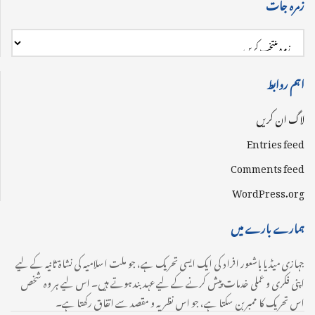
زمرہ جات
اہم روابط
لاگ ان کریں
Entries feed
Comments feed
WordPress.org
ہمارے بارے میں
جہازی میڈیا باشعور افراد کی ایک ایسی تحریک ہے، جو ملت اسلامیہ کی نشاۃ ثانیہ کے لیے
اپنی فکری و عملی خدمات پیش کرنے کے لیے عہدبند ہوتے ہیں۔ اس لیے ہر وہ شخص
اس تحریک کا ممبر بن سکتا ہے، جو اس نظریہ و مقصد سے اتفاق رکھتا ہے۔