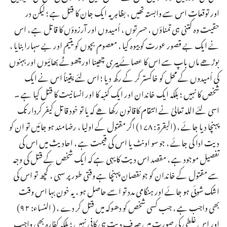
اور توقعات اس سے وابستہ تھیں ، بظاہر یہ ایک جان کا قتل ہے ؛ لیکن در
حقیت وہ کتنی ہی تمناؤں ، حسرتوں ، اُمیدوں اور آرزوؤں کا قاتل ہے ، اس
نے ایک بے قصور عورت کو بیوہ کیا ، معصوم بچوں کو یتیم اور بے سہارا بنایا ،
بوڑھے ماں باپ سے اس کا عصائے پیری چھینا اورچھوٹے بھائیوں اور بہنوں
کی اُمیدوں کے محل کو خاکستر کر کے رکھ دیا ؛ اس لئے یقیناً اس نے ایک
شخص کا نہیں ؛ بلکہ ایک خاندان اور ایک کنبہ کا اور انسانیت کا قتل کیا ہے ۔
اسی لئے اللہ تعالیٰ نے انتقام کاقانون رکھا هے کہ یا تو خود قاتل کیفر کردار تک
پہنچا دیا جائے ، (البقرۃ : ۱۷۸) اگر مقتول کے اولیا ، رضامند ہو جائیں تو ان کو
دیت ادا کی جائے ، جو سو اونٹ یا اس کی قیمت ہے ، احادیث میں اس کی
تفصیل موجود ہے ، مقصد اس دیت کا یہی ہے کہ ایک شخص کے قتل کی وجہ
سے مقتول کے خاندان کو جو نقصان پہنچا ہے وقتی طور پر سہی ، کچھ تو اس کی
اشک شوئی ہو جائے اور ہنگامی مدد تو اسے حاصل ہو ، یہ خون بہا اس وقت
بھی واجب ہے ، جب کسی شخص کو دھوکہ میں قتل کر دے ، ( النساء: ۹۲)
اور اس غلطی کی صورت میں صرف دیت ہی کافی نہیں ؛ بلکہ کفارہ بھی واجب