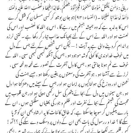
ربانی : وَمَنْ یَّقْتُلْ مُؤْمِنًا مُّتَعَمِّدًا فَجَزَآؤُہٗ جَھَنَّمُ،خَالِدًا فِیْھَا وَغَضَبَ اﷲُ عَلَیْہِ وَلَعْنَہٗ
وَاَعَدَّ لَہٗ عَذَابًا عَظِیْمًا ۔ (النساء : ۹۳)جو جان بوجھ کر کسی مسلمان کو قتل کرے
اس کا بدلہ یہ ہے کہ وہ ہمیشہ جہنم میں رہے گا ، اس پر اللہ کا غضب اور اس کی
لعنت ہو اور اللہ نے اس کے لئے بھیانک عذاب تیار کر رکھا ہے ۔ کتنی لرزہ
براندام کردینے والی ہے یہ آیت ! — لیکن اس شخص کے لئے جس کے دل
میں خوفِ خداوندی کا کوئی گوشہ موجود ہو ، جس کی آنکھ کبھی کبھی سہی ، اللہ کے
خوف سے نم ہونا جانتی ہو ، جس کا دل آخرت کے تصور سے لمحہ دو لمحہ سہی ،
لرزنے سے آشنا ہو ، جو آخرت کی وسعتوں پر یقین رکھتا ہو ، جسے جنت کی
نعمتوں اور دوزخ کی ہولناکیوں پر ایمان ہو اور جس کے سینے میں دھڑکتا ہوا دل
ہو ، جن سینوں میں دل کے بجائے پتھر کی سل رکھی ہوئی ہو اور جن قلوب میں
محبت کی شبنم کے بجائے نفرت اور ظلم و جور کی بھٹیاں سلگتی ہوں ، ان کے
بارے میںکیوں کر سوچا جاسکتا ہے، کہ خالقِ کائنات کا یہ ارشاد بھی ان کو تڑپا
سکے گا ؟ خدا و ررسول کی بات بھی ان کے دلوں پر دستک دے سکے گی ؟؟آہ !
کس قلم سے لکھا جائے اور کس زبان سے بولا جائے کہ ہمارے شہر میں ابھی