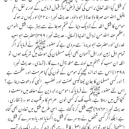
کو قتل کیا اللہ تعالیٰ نہ اس کی کوئی فرض نماز قبول فرمائیں گے اور نہ نفل : لم
یقبل اﷲ منہ صرفا ولا عدلا ( ابو داؤد ، حدیث نمبر : ۴۲۷۰) اور کیوں نہ ہو کہ
مومن کا قتل اللہ کے نزدیک دنیا کے ختم ہوجانے سے بہتر ہے : قتل المومن
اعظم عند اﷲ من زوال الدنیا (نسائی ، حدیث نمبر : ۳۹۹)حضرت ابو سعید
خدری ؓاورحضرت ابو ہریرہ ؓ سے مروی ہے کہ حضور ﷺنے فرمایا کہ اگر
تمام اہل زمین اور اہل آسمان بھی ایک مسلمان کی موت میں شریک ہوں، تو
اللہ ان سب کو جہنم میں اوندھے منھ ڈال دے گا ، (ترمذی ، حدیث نمبر :
۱۳۹۸) اس سے اندازہ کیجئے کہ مومن کے خون کی کیا حرمت اور عظمت ہے
؟ اور کسی مسلمان کا جان لیناکیسی لعنت اور غضب ِالٰہی کو دعوت دینا ہے ؟
اس لئے حضور ﷺ نے فرمایا کہ : مومن برابر دین کے معاملہ میں وسعت و
گنجائش میں رہتا ہے، جب تک کہ کسی خون ِحرام کا مرتکب نہ ہو ۔ (بخاری ،
حدیث نمبر : ۶۸۶۲)جیسے قتل کرنا گناہ ہے، اسی طرح قتل میں تعاون بھی گناہ
ہے ؛ بلکہ اگر کسی شخص نے دوسرے کو قتل پر اکسایا ہو، یا دوسرے کو قتل پر
استعمال کیا ہو، تو اس کا گناہ اصل قاتل سے بھی بڑھ کر ہے ، ایک بار آپ