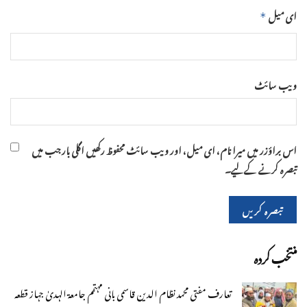
ای میل
*
ویب‌ سائٹ
اس براؤزر میں میرا نام، ای میل، اور ویب سائٹ محفوظ رکھیں اگلی بار جب میں
تبصرہ کرنے کےلیے۔
منتخب کردہ
تعارف مفتی محمد نظام الدین قاسمی بانی مہتمم جامعۃ الہدیٰ جہاز قطعہ