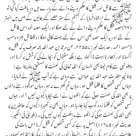
ﷺسے قاتل اور قتل کا حکم دینے والے کے بارے میں دریافت کیا گیا تو
آپ ﷺنے ارشاد فرمایا ، کہ جہنم کے ستر حصے کئے جائیں گے جس میں انہتر
(۶۹)حصہ قتل کا حکم دینے والے کے لئے ہوگا اور ایک حصہ خود اس قاتل
کے لئے اور یہ ایک حصہ بھی اس کے لئے بہت کافی ہوگا : وللقاتل جزء وحسبہ
(مسند احمد ، حدیث نمبر : ۲۲۵۵۷، عن مرثد بن عبد اللہ )نہ صرف یہ کہ قتل پر
اُکسانا اور اُبھارنا بہت بڑا گناہ ہے ؛ بلکہ مقتول کو بچانے کی کوشش نہ کرنا اور
پہلو تہی سے کام لینا بھی انسان کو اللہ تعالیٰ کی لعنت کا مستحق بنادیتا ہے ؛
چنانچہ حضرت عبد اللہ بن عباس ؓ سے مروی ہے کہ آپ ﷺنے فرمایا :
جہاں کسی شخص کا ظلماً قتل ہو ، وہاں تم کھڑے نہ ہو ، وہاں موجود رہنے والوں
پر بھی اللہ کی لعنت ہوتی ہے کہ انھوں نے اسے بچایا کیوں نہیں ؟ اور جہاں
کسی شخص کو ظلماً زد و کوب کیا جارہا ہو ، وہاں بھی نہ ٹھہرو ؛ کیوں کہ حاضرین پر
بھی اللہ کی لعنت ہوگی کہ انھو ںنے مدافعت کیوں نہیں کی۔ (طبرانی فی الکبیر ،
حدیث نمبر : ۱۱۶۷۵) اصل یہ ہے کہ کسی شخص کو قتل کرنا اس بات کی
علامت ہے کہ اس کی زندگی میں انسانی خون او ر انسانی زندگی کا احترام نہیںاور یہ