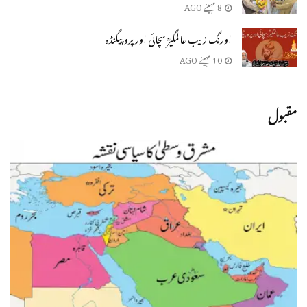
8 مہینے AGO
اورنگ زیب عالمگیرؒ سچائی اور پروپیگنڈه
10 مہینے AGO
مقبول