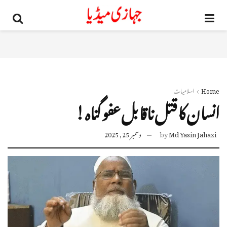
Home
اسلامیات
انسان كا قتل ناقابل عفو گناه!
Md Yasin Jahazi
by
دسمبر 25, 2025