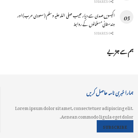
0 SHARES
اکیسویں صدی سے دیار حبیب صلی اللہ علیہ وسلم (سعودی عرب) اور
ہندستانی مسلمانوں کے روابط
0 SHARES
ہم سے جڑیے
ہمارا خبری نامہ حاصل کریں
Lorem ipsum dolor sit amet, consectetuer adipiscing elit.
Aenean commodo ligula eget dolor.
SUBSCRIBE