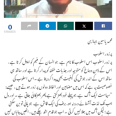
0
SHARES
محمد یاسین جہازی
پرزور اسلوب
پر زور اسلوب اس اسلوب کا نام ہے، جو انسان کے فہم کو اپیل کر تا ہے ،
اس کے ذہن ودماغ کو متوجہ اور جذبات خفتہ کو بیدار کرتا ہے اور ساتھ ہی
ساتھ اس کے اندر جوش کی کیفیت بھی پیدا کردیتا ہے ۔اس اسلوب کی
خصوصیت یہ ہے کہ اس میں مضامین اور الفاظ دونوں پر زور ہوتے ہیں ، جیسے:
’’سیاست ایک آگ ہے،جو پہلے خود بھڑکتی ہے پھر بھڑکا ئی جاتی ہے ۔ اور دل
جب تک لذت آشنائے درد نہ ہو، برف کی ایک قاش ہے، جو پانی تو بن سکتی
ہے ؛ لیکن آگ میں جلا نہیں کرتی ۔ اب جو قدم اٹھ چکے ہیں ، انھیں بیاباں نہیں