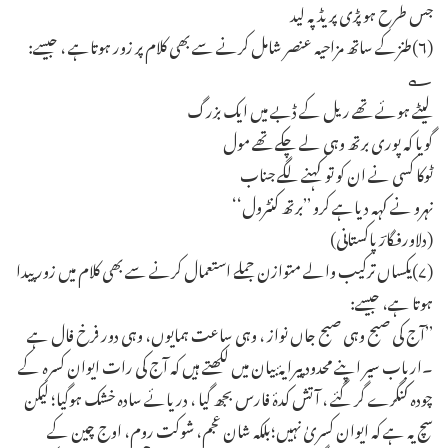
جس طرح ہو پڑی پریڈ پہ لید
(۶)طنزکے ساتھ مزاحیہ عنصر شامل کرنے سے بھی کلام پر زور ہوتاہے ، جیسے:
؎
لیٹے ہوئے تھے ریل کے ڈبے میں ایک بزرگ
گویا کہ پوری برتھ وہی لے چکے تھے مول
ٹوکا کسی نے ان کو تو کہنے لگے جناب
نہرو نے کہہ دیاہے کرو ’’برتھ کنٹرول‘‘
(دلاورفگارؔپاکستانی)
(۷)یکساں ترکیب والے متوازن جملے استعمال کرنے سے بھی کلام میں زور پیدا
ہوتا ہے، جیسے:
’’آج کی صبح وہی صبح جاں نواز ، وہی ساعت ہمایوں، وہی دور فرخ فال ہے
۔ارباب سیر اپنے محدود پیرایۂ بیان میں لکھتے ہیں کہ آج کی رات ایوان کسرہ کے
چودہ کنگرے گر گئے ، آتش کدۂ فارس بجھ گیا ، دریائے سادہ خشک ہوگیا؛ لیکن
سچ یہ ہے کہ ایوان کسریٰ نہیں؛بلکہ شان عجم، شوکت روم، اوج چین کے