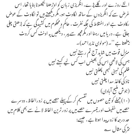
الٹے روزے اور گلے پڑے، انگریزی زبان کو اوڑھنا بچھونا بنایا تھا، اس
غرض سے کہ انگریزوں کے ساتھ لگاوٹ ہو، مگر دیکھتے ہیں تو لگاوٹ کے عوض
رکاوٹ ہے اور اختلاط کی جگہ نفرت ، حاکم و محکوم میں کشیدگی ہے کہ بڑھتی چلی
جاتی ہے ، دریا میں رہنا اور مگرمچھ سے بیر ، دیکھیں یہ اونٹ کس کروٹ
بیٹھتاہے ‘‘۔ (مولوی نذیراحمد)۔
منزل قوت میں شاید آج تم رہتے نہیں
جس کی لاٹھی اس کی بھینس اب کس لیے کہتے نہیں
ظلم کی ٹہنی کبھی پھلتی نہیں
ناؤ کی کاغذ سدا چلتی نہیں
(جوش ملیح آبادی)
(۱۰)جملے کو تین حصوں میں تقسیم کرکے پہلے حصے میں پر زورالفاظ، دوسرے
حصے میں خفیف اور تیسرے حصے میں پر زور ترین الفاظ لانے سے بھی کلام میں
حد درجہ کا زور پیدا ہوتاہے ، جیسے:
نثر کی مثال ؎