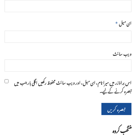
ای میل
*
ویب‌ سائٹ
اس براؤزر میں میرا نام، ای میل، اور ویب سائٹ محفوظ رکھیں اگلی بار جب میں
تبصرہ کرنے کےلیے۔
منتخب کردہ