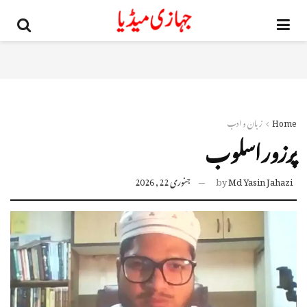
Home
زبان و ادب
پرزور اسلوب
Md Yasin Jahazi
by
جنوری 22, 2026