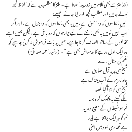
(۵)طنزسے بھی کلام میں زور پیدا ہوتا ہے ۔ طنز کا مطلب یہ ہے کہ الفاظ کچھ
بولے جائیں اور مطلب کچھ اور لیا جائے، جیسے:
’’میں مانتا ہوں کہ وہ احمق ہے ، میں یہ بھی مانتا ہوں کہ وہ بزدل ہے ، اور اگر
آپ کہیں تو میں یہ بھی ماننے کے لیے تیارہوں کہ وہ باغی ہے ، لیکن ہمیں اپنے
مخالفوں کے ساتھ انصاف کر نا چاہیے، ہمیں یہ بات فراموش نہ کرنی چاہیے کہ
وہ ایک اول درجے کا بدمعاش بھی ہے‘‘ ۔ (رشید احمد صدیقیؔ )
نظم کی مثال: ؎
شیخ جی پر یہ قول صادق ہے
چاہ زمزم کے آپ مینڈک ہے
شیخ جی کو جو آگیا غصہ
لگے کہنے یہ پھینک کر وہسہ
تم ہو شیطان کے مطیع و مرید
تم کو ہر ایک جانتا ہے پلید
ہے تمھاری نمود بس اتنی