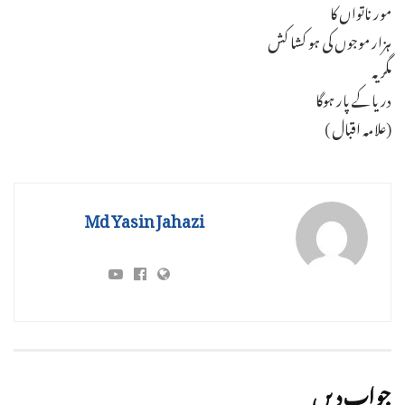
مور ناتواں کا
ہزار موجوں کی ہو کشا کش
مگر یہ
دریاکے پار ہوگا
(علامہ اقبال )
Md Yasin Jahazi
جواب دیں