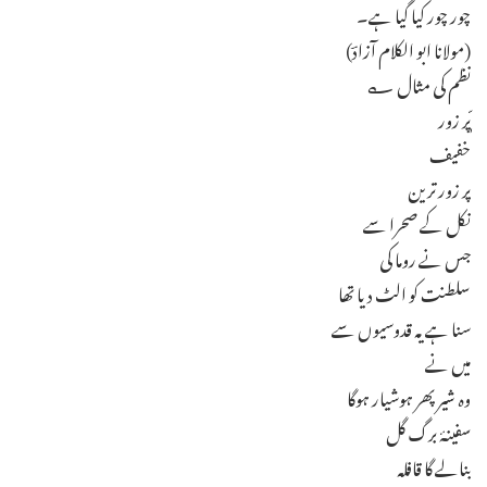
چور چور کیا گیا ہے۔
(مولانا ابو الکلام آزادؔ)
نظم کی مثال ؎
ّٖپر زور
خفیف
پر زور ترین
نکل کے صحرا سے
جس نے روما کی
سلطنت کو الٹ دیا تھا
سنا ہے یہ قدوسیوں سے
میں نے
وہ شیر پھر ہوشیار ہوگا
سفینۂ برگ گل
بنالے گا قافلہ