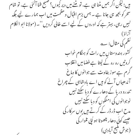
ہیں؛ لیکن اگر ہمیں مٹنا ہی ہے، تو مٹنے میں دیر کیوں؟ صبح فنا آگئی ہے، تو شام
سحر کو بجھ ہی جانا ہے ۔ جس بزم اقبال وعظمت میں اب ہمارے لیے جگہ
نہیں رہی، بہتر ہے کہ اوروں کے لیے اسے خالی کردیں‘‘۔ (مولانا ابو الکلام
آزادؔ )
نظم کی مثال: ؎
کشور ہندوستاں میں رات کو ہنگام خواب
کروٹیں رہ رہ کے لیتا ہے فضا میں انقلاب
گرم ہے سوز بغاوت سے جوانوں کا دماغ
آندھیاں آنے کو ہیں اے بادشاہی کے چراغ
تندرو دریا کے دھارے کو دبا سکتے نہیں
نوجوانوں کی امنگوں کو دبا سکتے نہیں
مدح اب ڈر ڈر کے کرتے ہیں یوں سرکار کی
جیسے کوئی دھار چھوتا ہو اُپی تلوار کی
(جوش ملیح آبادی)