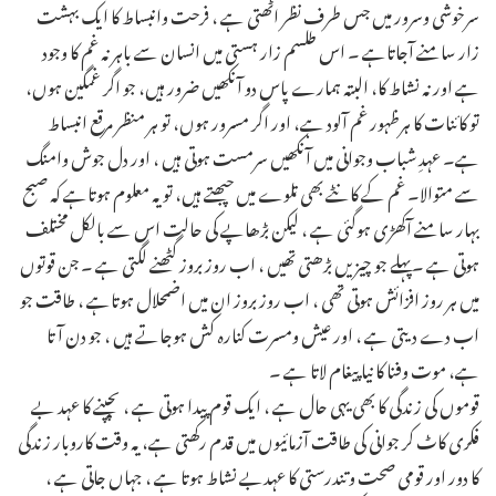
سرخوشی وسرور میں جس طرف نظر اٹھتی ہے ، فرحت وانبساط کا ایک بہشت
زار سامنے آجاتاہے ۔ اس طلسم زار ہستی میں انسان سے باہر نہ غم کا وجود
ہے اور نہ نشاط کا، البتہ ہمارے پاس دو آنکھیں ضرور ہیں، جو اگر غمگین ہوں،
تو کائنات کا ہرظہور غم آلود ہے، اور اگر مسرور ہوں، تو ہر منظر مرقع انبساط
ہے۔ عہدِ شباب وجوانی میں آنکھیں سرمست ہوتی ہیں ، اور دل جوش وامنگ
سے متوالا۔ غم کے کانٹے بھی تلوے میں چبھتے ہیں، تو یہ معلوم ہوتاہے کہ صبح
بہار سامنے آکھڑی ہوگئی ہے ، لیکن بڑھاپے کی حالت اس سے بالکل مختلف
ہوتی ہے ۔پہلے جو چیزیں بڑھتی تھیں ، اب روز بروز گٹھنے لگتی ہے ۔ جن قوتوں
میں ہر روز افزائش ہوتی تھی ، اب روز بروز ان میں اضمحلال ہوتاہے ، طاقت جو
اب دے دیتی ہے ، اور عیش ومسرت کنارہ کش ہوجاتے ہیں ، جو دن آتا
ہے، موت وفنا کا نیا پیغام لاتا ہے ۔
قوموں کی زندگی کا بھی یہی حال ہے ، ایک قوم پیدا ہوتی ہے ، بچپنے کا عہد بے
فکری کاٹ کر جوانی کی طاقت آزمائیوں میں قدم رکھتی ہے، یہ وقت کاروبار زندگی
کا دور اور قومی صحت وتندرستی کا عہدبے نشاط ہوتا ہے ، جہاں جاتی ہے ،