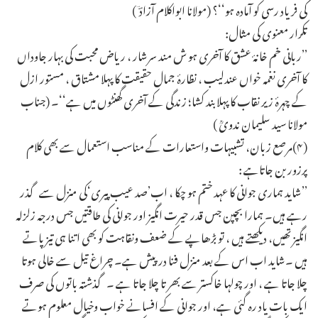
کی فریاد رسی کو آمادہ ہو‘‘؟ (مولانا ابواکلام آزادؔ ؔ)
تکرار معنوی کی مثال:
’’ربانی خم خانۂ عشق کا آخری ہو ش مند سرشار ، ریاض محبت کی بہار جاوداں
کا آخری نغمہ خواں عندلیب ، نظارۂ جمال حقیقت کا پہلا مشتاق ، مستور ازل
کے چہرۂ زیر نقاب کا پہلا بند کشا؛ زندگی کے آخری گھنٹوں میں ہے‘‘۔ (جناب
مولانا سید سلیمان ندویؒ )
(۴)مرصع زبان، تشبیہات واستعارات کے مناسب استعمال سے بھی کلام
پرزور بن جاتاہے :
’’شاید ہماری جوانی کا عہد ختم ہو چکا ، اب’صد عیب پیری‘کی منزل سے گذر
رہے ہیں۔ ہمارا بچپن جس قدر حیرت انگیز اور جوانی کی طاقتیں جس درجہ زلزلہ
انگیز تھیں، دیکھتے ہیں ، تو بڑھاپے کے ضعف ونقاہت کو بھی اتنا ہی تیز پاتے
ہیں ۔شاید اب اس کے بعد منزل فنا درپیش ہے۔ چراغ تیل سے خالی ہوتا
چلا جاتا ہے ، اور چولہا خاکستر سے بھر تا چلا جاتا ہے ۔ گذشتہ باتوں کی صرف
ایک بات یاد رہ گئی ہے، اور جوانی کے افسانے خواب وخیال معلوم ہوتے