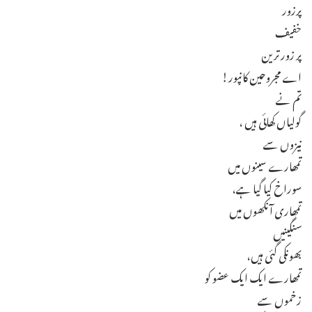
پرزور
خفیف
پر زور ترین
اے مجروحین کانپور!
تم نے
گولیاں کھائی ہیں ،
نیزوں سے
تمھارے سینوں میں
سوراخ کیا گیا ہے،
تمھاری آنکھوں میں
سنگینیں
بھونکی گئی ہیں،
تمھارے ایک ایک عضو کو
زخموں سے