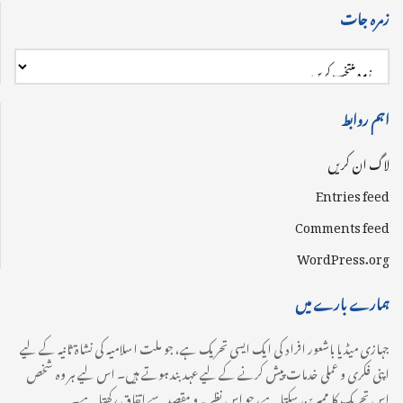
زمرہ جات
اہم روابط
لاگ ان کریں
Entries feed
Comments feed
WordPress.org
ہمارے بارے میں
جہازی میڈیا باشعور افراد کی ایک ایسی تحریک ہے، جو ملت اسلامیہ کی نشاۃ ثانیہ کے لیے
اپنی فکری و عملی خدمات پیش کرنے کے لیے عہدبند ہوتے ہیں۔ اس لیے ہر وہ شخص
اس تحریک کا ممبر بن سکتا ہے، جو اس نظریہ و مقصد سے اتفاق رکھتا ہے۔