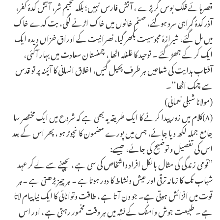
قصرہائے فلک بوس گرپڑے ، آتش فارس نہیں؛ بلکہ حجیم شر، آتش کدۂ کفر،
آذر کدۂ گمراہی سرد ہوگئے، صنم خانوں میں خاک اڑنے لگی، بت کدے خاک
میں مل گئے، شیرازۂ مجوسیت بکھر گیا، نصرانیت کے اوراق خزاں دیدہ ایک
ایک کر کے جھڑ گئے ۔ توحید کا غلغلہ اٹھا ، چمنستان سعادت میں بہار آگئی،
آفتاب ہدایت کی شعاعیں ہر طرف پھیل گئیں، اخلاق انسانی کا آئینہ پر تو قدس
سے چمک اٹھا‘‘۔
(مولانا شبلی نعمانی)
(۸)کلام میں زور پیدا کرنے کا ایک طریقہ یہ بھی ہے کہ شروع میں ایک مختصر سا
جامع جملہ لکھ دیا جائے، جس میں پورے مضمون کا نچوڑ ہو ، پھر اس کے بعد
اس کی تفصیل و توضیح کی جائے، جیسے:
’’قومی زندگی کی مثال بالکل افراد واشخاص کی سی ہے ، بچپنے سے لے کر عہد
شباب تک کا زمانہ ترقی اور عیش ونشاط کا دور ہوتاہے ۔ ہر چیز بڑھتی ہے ۔ہر
قوت میں افزائش ہوتی ہے۔ جو دن آتا ہے ، طاقت وتوانائی کا ایک نیا پیام لاتا
ہے ۔ طبیعت جوش وامنگ کے نشہ میں ہر وقت مخمور رہتی ہے ، اور اس