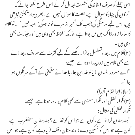
اسی جملے کو صرف الفاظ کی نشست تبدیل کر کے اس طرح لکھا جائے کہ
’’مکان کی بنیاد کا سوال ہے، چھت کا سوال نہیں ہے، پھر دیواریںجتنی ٹیڑھی
ہیں، اس لیے درستگی کی(جب تک تعمیر از سرے نو نہ ہوگی) امید نہیں‘‘۔ تو کلام
کا سارا ز ورخاک میں مل جاتا ہے، حالاںکہ الفاظ بھی وہی ہیں اور خیالات بھی
وہی ہیں۔
(۲)کلام میں ربط وتسلسل برقرار رکھنے کے لیے کثرت سے حروف ربط لانے
سے بھی کلام میں زور پیدا ہوتا ہے، جیسے:
’’اے مغرور انسان ! یاتو خدا بن جا ،یا خدائے حقیقی کے آگے سرنگوں ہو
جا‘‘۔
(مولاناابوالکلام آزداؔ)
(۳)تکرار لفظی اور تکرار معنوی سے بھی کلام پر زور ہوتا ہے ، جیسے:
تکرار لفظی کی مثال :
’’ہندستان لرزتا ہے ، کون ہے جو اس کو تھامے ؟ ہندستا ن مضطرب ہے،
کون ہے، جو اس کو تسکین دے؟ ہندستان وقف فریادہے، کون ہے، جو اس