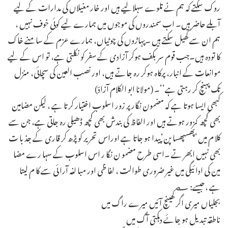
روک سکتے کہ ہم نے تلوے سہلالیے ہیں اور خار مغیلاں کی مدارات کے لیے
آبلے حاضر ہیں۔ اب سمندروں کی موجوں میں ہمارے لیے کوئی خوف نہیں ،
ہم ان سے کھیل سکتے ہیں ۔پہاڑوں کی چوٹیاں، ہمارے عزم کے سامنے خاک
کا تودہ ہیں۔جب قوم سر بکف ہوکر آزادی کے سفر کو نکلتی ہے، تو اس کے لیے
موانعات کے انبار، پرکاہ ہوکر رہ جاتے ہیں، اور نصب العین کی سچائی، منزل
تک پہنچ کر رہتی ہے‘‘۔ (مولانا ابو الکلام آزادؔ)
کبھی ایسا ہوتا ہے کہ مضمون نگار پر زور اسلوب اختیار کرتا ہے ، لیکن مضامین
بھی کچھ کمزور ہوتے ہیں اور الفاظ کی بندش بھی کچھ ڈھیلی رہ جاتی ہے، جن سے
کلا م میں ’پھسپھسا پن‘پیدا ہو جاتا ہے اوراس تحر یر کو پڑھ کر قاری کے جذ با ت
بھی نہیں ابھر تے ۔اسی طرح مضمو ن نگا ر اس اسلوب کے سہا رے مضا
مین کی ادا ئیگی میں غیر ضروری طوالت ، لفا ظی اور مبا لغہ آرا ئی سے کا م لیتا
ہے ،جیسے: ؎
بجلیاں میری اگر کھینچ آئیں میرے راگ میں
ناطقہ تبدیل ہو جائے دہکتی آگ میں