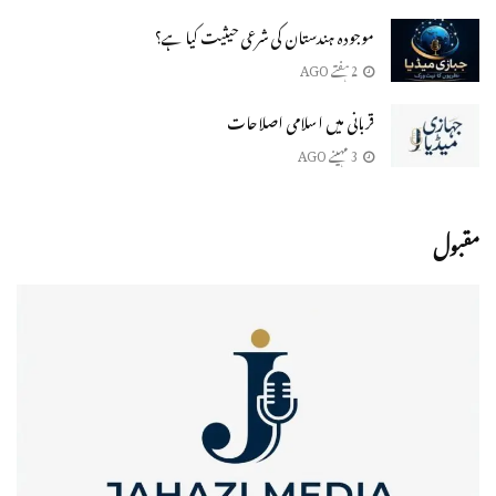
موجودہ ہندستان کی شرعی حیثیت کیا ہے؟
2 ہفتے AGO
قربانی میں اسلامی اصلاحات
3 مہینے AGO
مقبول