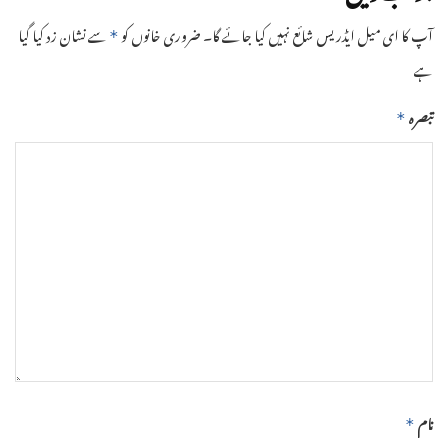
آپ کا ای میل ایڈریس شائع نہیں کیا جائے گا۔
ضروری خانوں کو
سے نشان زد کیا گیا
*
ہے
تبصرہ
*
نام
*