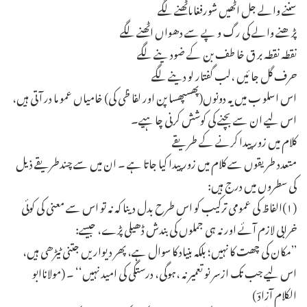
سننے والے جل اٹھیں شورفغاںاٹھنے لگے
پڑھنے والے کی رگ و پے سے دھواں اٹھنے لگے
نقطہ نقطہ بر ق خا طف بن کے ضود ینے لگے
حرف گل جا ئیں ،لب گفتار لو دینے لگے
اس اسلو ب میں یہ دونوں(پھسپھسا پن اور لفا ظی کی) خامیاں عمو ما در آتی ہیں،
اس لیے ان سے بچنے کی کوشش کرنی چا ہیے۔
کلام میں زور پیدا کرنے کے طریقے
متعدد طریقوں سے کلام میں زور پیدا کیا جاتا ہے ۔ ان میں سے چندطریقے ذیل
کی سطروں میں درج ہیں:
(۱)الفاظ کی عمومی ترکیب کو اس طرح بدل دینا کہ نہ تو اس سے معنی کی کوئی
خرابی لازم آئے اور نہ ہی جملوں کی بندش ڈھیلی پڑے، جیسے:
’’مکان کی چھت کا نہیں؛ بلکہ بنیاد کا سوال ہے، پھر دیواریں جتنی ٹیڑھی ہیں،
اس لیے جب تک ازسر نو تعمیر نہ ،ہوگی، درستگی کی امید نہیں‘‘ ۔ (مولاناابو
الکلام آزادؔ )