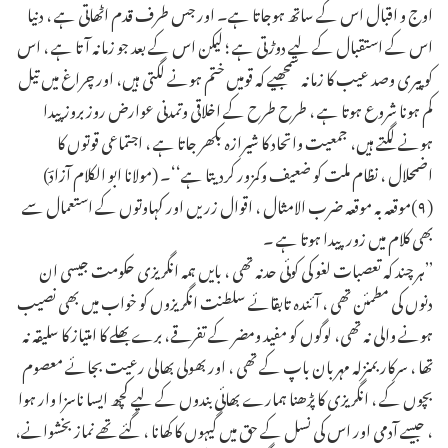
اوج و اقبال اس کے ساتھ ہوجاتا ہے۔ اور جس طرف قدم اٹھاتی ہے ، دنیا
اس کے استقبال کے لیے دوڑتی ہے ؛ لیکن اس کے بعد جو زمانہ آتا ہے ، اس
کو پیری وصد عیب کا زمانہ سمجھیے کہ قومیں ختم ہونے لگتی ہیں، اور چراغ میں تیل
کم ہونا شروع ہوتا ہے ، طرح طرح کے اخلاقی وتمدنی عوارض روز بروز پیدا
ہونے لگتے ہیں، جمعیت واتحاد کا شیرازہ بکھر جاتا ہے ، اجتماعی قوتوں کا
اضمحلال ، نظام ملت کو ضعیف وکمزور کردیتا ہے‘‘۔ (مولانا ابو الکلام آزادؔ)
(۹)موقعہ بہ موقعہ ضرب الامثال ، اقوال زریں اور کہاوتوں کے استعمال سے
بھی کلام میں زورپیدا ہوتا ہے ۔
’’ہر چند کہ تعصبات لغو کی کوئی حدنہ تھی ، بایں ہمہ انگریزی حکومت جیسی ان
دنوں کی مطمئن تھی ، آئندہ تابقائے سلطنت انگریزوں کو خواب میں بھی نصیب
ہونے والی نہ تھی، لوگوں کو مفید ومضر کے تفرقے، برے بھلے کا امتیاز کا سلیقہ نہ
تھا ، سرکار بمنزلہ مہربان باپ کے تھی ، اور بھولی بھالی رعیت بجائے معصوم
بچوں کے ، انگریزی کا پڑھنا ہمارے بھائی بندوں کے لیے کچھ ایسا ناسزا وار ہوا
، جیسے آدمی اور اس کی نسل کے حق میں گیہوں کا کھانا ، گئے تھے نماز بخشوانے،