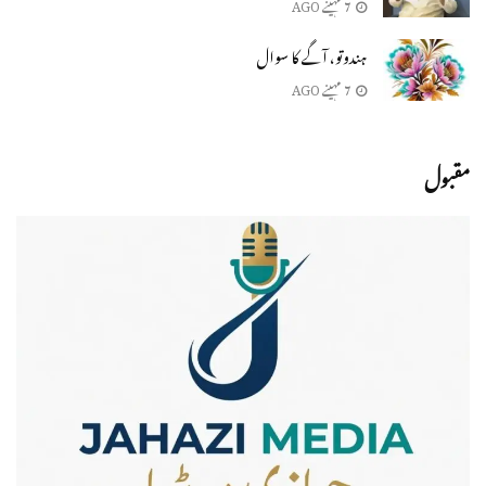
7 مہینے AGO
ہندوتو، آگے کا سوال
7 مہینے AGO
مقبول