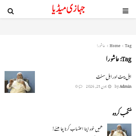
Tag
Home
عاشورا
Tag:
عاشورا
اہل بیت اور اہل سنت
Admin
by
جون 25, 2026
0
منتخب کردہ
همیں خود اپنا احتساب كرنا چاهئے!