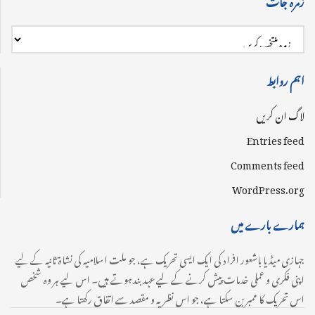
اہم روابط
لاگ ان کریں
Entries feed
Comments feed
WordPress.org
ہمارے بارے میں
جہازی میڈیا باشعور افراد کی ایک ایسی تحریک ہے، جو ملت اسلامیہ کی نشاۃ ثانیہ کے لیے
اپنی فکری و عملی خدمات پیش کرنے کے لیے عہدبند ہوتے ہیں۔ اس لیے ہر وہ شخص
اس تحریک کا ممبر بن سکتا ہے، جو اس نظریہ و مقصد سے اتفاق رکھتا ہے۔