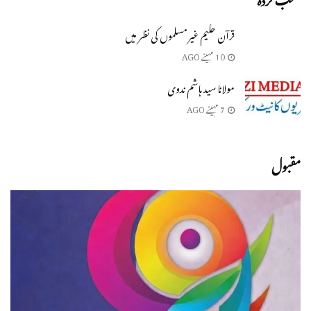
قرآن حکیم غیر مسلموں کی نظر میں
10 مہینے AGO
مولانا سید ہاشم ندوی
7 مہینے AGO
مقبول