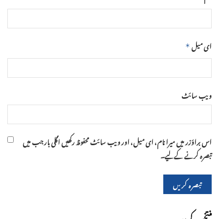
ای میل
*
ویب‌ سائٹ
اس براؤزر میں میرا نام، ای میل، اور ویب سائٹ محفوظ رکھیں اگلی بار جب میں
تبصرہ کرنے کےلیے۔
منتخب کردہ