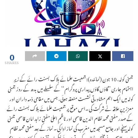
0
SHARES
جمنی کولہ، 10 جون (نمائندہ):جمعیت علمائے بلاک بسنت رائے کے زیرِ
اہتمام جاری ’’گاؤں گاؤں بیداری پروگرام‘‘ کے سلسلے میں بدھ کے روز جمنی
کولہ میں ایک اہم مشاورتی نشست منعقد ہوئی، جس میں مقامی ذمہ داران اور
معززینِ علاقہ نے شرکت کی۔اس موقع پر جمعیت علمائے بلاک بسنت رائے
کے صدر مفتی محمد نظام الدین قاسمی اور ناظمِ اعلیٰ مفتی زاہد امان قاسمی جمنی
کولہ پہنچے اور جامع مسجد میں مغرب کی نماز ادا کی۔ نماز کے بعد مفتی محمد نظام
الدین قاسمی نے مختصر خطاب کرتے ہوئے نیکی اور تقویٰ کے کاموں میں باہمی