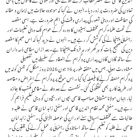
تعاون کی ضرورت پر زور دیا۔انہوں نے کہا کہ موجودہ حالات میں ایمان و عقائد
کی حفاظت اور دینی شعور کی بیداری وقت کی اہم ضرورت ہے، اسی مقصد
کے تحت علماء کرام مختلف بستیوں کا دورہ کرکے عوام تک دینی تعلیمات اور
رہنمائی پہنچانے کی کوشش کر رہے ہیں۔ انہوں نے مزید کہا کہ اس مہم کا مقصد
دین کی صحیح بات کو ہر گھر اور ہر فرد تک پہنچانا ہے۔بعد ازاں مقامی ذمہ داران
کے ساتھ گاؤں گاؤں بیداری پروگرام کے انعقاد کے سلسلے میں تفصیلی
مشاورت ہوئی، جس میں متفقہ طور پر 16 جون 2026 بروز منگل کو جمنی کولہ میں
پروگرام منعقد کرنے کا فیصلہ کیا گیا۔ اس موقع پر پروگرام کے اغراض و مقاصد
اور طریقۂ کار پر بھی گفتگو کی گئی۔نشست کے بعد وفد نے مقامی مکتب کا جائزہ
لیا، جہاں مولانا مشتاق صاحب قاسمی بچوں اور بچیوں کو دینی تعلیم فراہم کر
رہے ہیں۔ مفتی محمد نظام الدین قاسمی اور مفتی زاہد امان قاسمی نے طلبہ و
طالبات سے مختلف اسباق سنے اور ان کی حوصلہ افزائی کی۔ مفتی زاہد امان
قاسمی نے طلبہ کو تعلیم کے ساتھ اساتذہ کی رہنمائی پر عمل کرنے کی تلقین کی۔
بعد ازاں مقامی ذمہ داران کے ساتھ آئندہ پروگراموں کے سلسلے میں تبادلۂ خیال