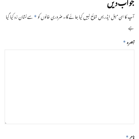
جواب دیں
آپ کا ای میل ایڈریس شائع نہیں کیا جائے گا۔
ضروری خانوں کو
سے نشان زد کیا گیا
*
ہے
تبصرہ
*
نام
*