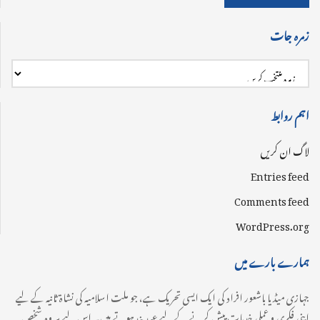
زمرہ جات
اہم روابط
لاگ ان کریں
Entries feed
Comments feed
WordPress.org
ہمارے بارے میں
جہازی میڈیا باشعور افراد کی ایک ایسی تحریک ہے، جو ملت اسلامیہ کی نشاۃ ثانیہ کے لیے
اپنی فکری و عملی خدمات پیش کرنے کے لیے عہدبند ہوتے ہیں۔ اس لیے ہر وہ شخص