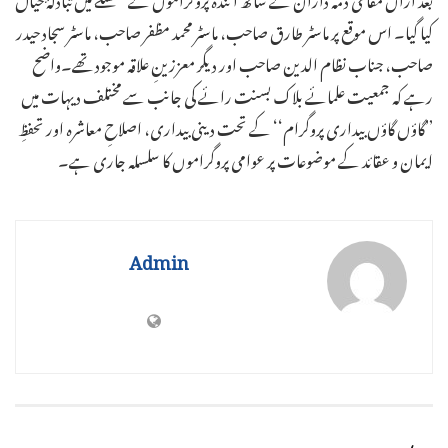
کیا گیا۔ اس موقع پر ماسٹر طارق صاحب، ماسٹر محمد مظفر صاحب، ماسٹر سجاد حیدر
صاحب، جناب نظام الدین صاحب اور دیگر معززینِ علاقہ موجود تھے۔واضح
رہے کہ جمعیت علمائے بلاک بسنت رائے کی جانب سے مختلف دیہات میں
’’گاؤں گاؤں بیداری پروگرام‘‘ کے تحت دینی بیداری، اصلاحِ معاشرہ اور تحفظِ
ایمان و عقائد کے موضوعات پر عوامی پروگراموں کا سلسلہ جاری ہے۔
Admin