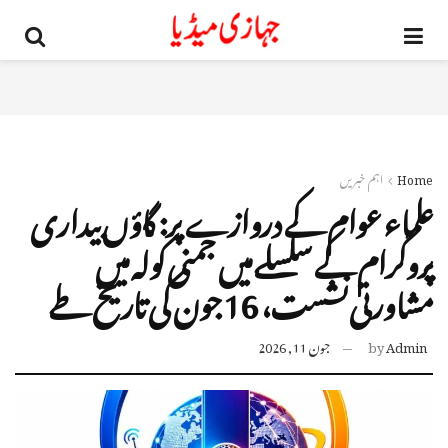
Home
اہم خبریں
علماء عوام کے دروازے پر: گاؤں بیداری
پروگرام کے سلسلے میں جمنی کولہ میں
مشاورتی نشست، 16 جون کی تاریخ طے
Admin
by
جون 11, 2026