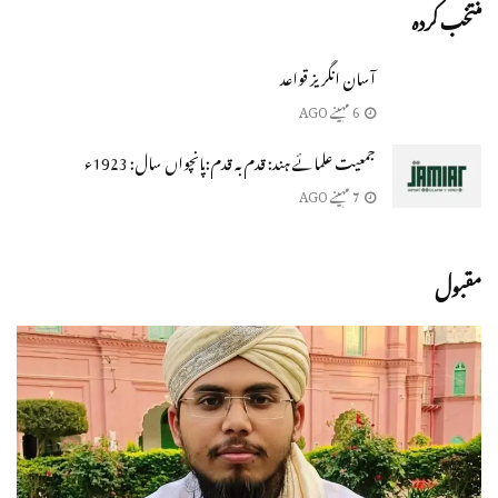
منتخب کردہ
آسان انگریز قواعد
6 مہینے AGO
جمعیت علمائے ہند: قدم بہ قدم:پانچواں سال: 1923ء
7 مہینے AGO
مقبول