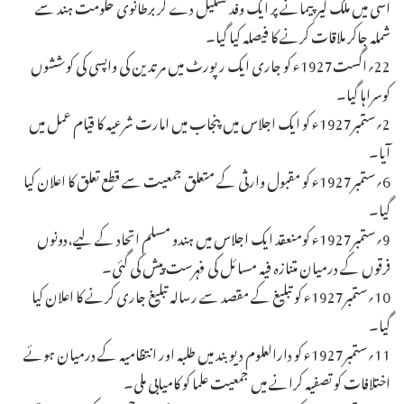
اسی میں ملک گیر پیمانے پر ایک وفد تشکیل دے کر برطانوی حکومت ہند سے
شملہ جاکر ملاقات کرنے کا فیصلہ کیا گیا۔
22؍اگست1927ء کو جاری ایک رپورٹ میں مرتدین کی واپسی کی کوششوں
کوسراہا گیا۔
2؍ستمبر1927ء کو ایک اجلاس میں پنجاب میں امارت شرعیہ کا قیام عمل میں
آیا۔
6؍ستمبر1927ء کو مقبول وارثی کے متعلق جمعیت سے قطع تعلق کا اعلان کیا
گیا۔
9؍ستمبر1927ء کومنعقد ایک اجلاس میں ہندو مسلم اتحاد کے لیے،دونوں
فرقوں کے درمیان متنازہ فیہ مسائل کی فہرست پیش کی گئی۔
10؍ستمبر1927ء کو تبلیغ کے مقصد سے رسالہ تبلیغ جاری کرنے کا اعلان کیا
گیا۔
11؍ستمبر1927ء کو دارالعلوم دیوبند میں طلبہ اور انتظامیہ کے درمیان ہوئے
اختلافات کو تصفیہ کرانے میں جمعیت علما کو کامیابی ملی۔