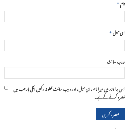
نام
*
ای میل
*
ویب‌ سائٹ
اس براؤزر میں میرا نام، ای میل، اور ویب سائٹ محفوظ رکھیں اگلی بار جب میں
تبصرہ کرنے کےلیے۔