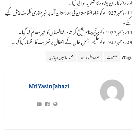
اور رضاکاران پشاور کا شکریہ ادا کیا گیا۔
11؍دسمبر1927ء کو شاہ افغانستان کی ہندستان آمد پر خیرمقدمی کلمات پیش کیے
گئے۔
13؍دسمبر1927ء کو برقی پیغام بھیج کر شاہ افغانستان کا خیر مقدم کیا گیا۔
29؍دسمبر1927ء کو حکیم اجمل خاں کے انتقال پر تعزیت کا اظہار کیا گیا۔
Tags:
جمعیت
جمعیۃعلماء ہند
محمد یاسین جہازی
Md Yasin Jahazi