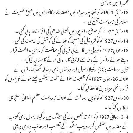
محمد یاسین جہازی
18؍مئی 1927ء کو تحفہ پور میرٹھ میں منعقد چمار کانفرنس میں مبلغ جمعیت نے
اسلام کی زبردست تبلیغ کی۔
29؍مئی1927ء کو موضع رام پور میں پھیلی شدھی کی افواہ غلط پائی گئی۔
14؍جون1927ء کو کٹرہ نیل کی مسجد کو جلانے کی کوشش کی مذمت کی گئی۔
18؍جون1927ء کو دہلی میں گائے کی قربانی کی ممانعت کو مذہبی مداخلت قرار
دیتے ہوئے وائسرائے ہند سے قانونی کارروائی کرنے کا مطالبہ کیاگیا۔
توہین رسالت پر مبنی رنگیلا رسول اور ورتمان نامی رسالہ لکھا گیا، جس کے
خلاف 26؍جون 1927ء کوجمعیت علما نے سخت ایکشن لیتے ہوئے مجرموں کو
قرار واقعی سزا دینے کا مطالبہ کیا۔
30؍جون1927ء کو توہین رسالت کے خلاف زبردست عظیم الشانی احتجاجی
اجلاس کیا گیا۔
3-4؍جولائی1927ء کو منعقد مجلس عاملہ کی میٹنگ میں رنگیلا رسول نامی کتاب
کے مقدمہ میں جسٹس کنور دلیپ سنگھ کے تعصب اور جانب داری پر مبنی