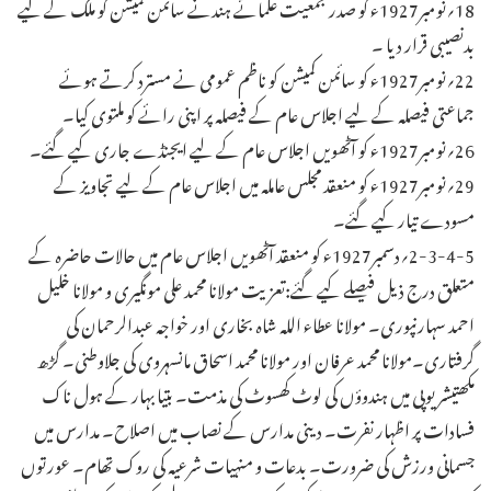
18؍نومبر1927ء کو صدر جمعیت علمائے ہندنے سائمن کمیشن کو ملک کے لیے
بدنصیبی قرار دیا ۔
22؍نومبر1927ء کو سائمن کمیشن کو ناظم عمومی نے مسترد کرتے ہوئے
جماعتی فیصلہ کے لیے اجلاس عام کے فیصلہ پر اپنی رائے کو ملتوی کیا۔
26؍نومبر1927ء کو آٹھویں اجلاس عام کے لیے ایجنڈے جاری کیے گئے۔
29؍نومبر1927ء کو منعقد مجلس عاملہ میں اجلاس عام کے لیے تجاویز کے
مسودے تیار کیے گئے۔
2-3-4-5؍دسمبر1927ء کو منعقد آٹھویں اجلاس عام میں حالات حاضرہ کے
متعلق درج ذیل فیصلے کیے گئے:تعزیت مولانا محمد علی مونگیری و مولانا خلیل
احمد سہارنپوری۔ مولانا عطاء اللہ شاہ بخاری اور خواجہ عبدالرحمان کی
گرفتاری۔مولانا محمد عرفان اور مولانا محمد اسحاق مانسہروی کی جلاوطنی۔ گڑھ
مکھتیشریوپی میں ہندوؤں کی لوٹ کھسوٹ کی مذمت۔ بتیا بہار کے ہول ناک
فسادات پر اظہار نفرت۔ دینی مدارس کے نصاب میں اصلاح۔ مدارس میں
جسمانی ورزش کی ضرورت۔ بدعات و منہیات شرعیہ کی روک تھام۔ عورتوں