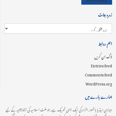
زمرہ جات
اہم روابط
لاگ ان کریں
Entries feed
Comments feed
WordPress.org
ہمارے بارے میں
جہازی میڈیا باشعور افراد کی ایک ایسی تحریک ہے، جو ملت اسلامیہ کی نشاۃ ثانیہ کے لیے