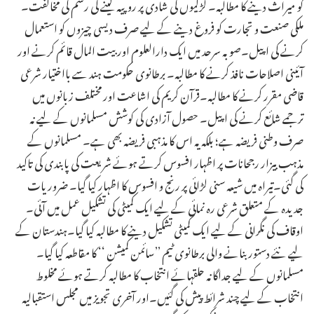
کو میراث دینے کا مطالبہ۔ لڑکیوں کی شادی پر روپیہ لینے کی رسم کی مخالفت۔
ملکی صنعت و تجارت کو فروغ دینے کے لیے صرف دیسی چیزوں کو استعمال
کرنے کی اپیل۔صوبہ سرحد میں ایک دارالعلوم اور بیت المال قائم کرنے اور
آئینی اصلاحات نافذ کرنے کا مطالبہ۔ برطانوی حکومت ہند سے بااختیار شرعی
قاضی مقرر کرنے کا مطالبہ۔قرآن کریم کی اشاعت اور مختلف زبانوں میں
ترجمے شائع کرنے کی اپیل۔ حصول آزادی کی کوشش مسلمانوں کے لیے نہ
صرف وطنی فریضہ ہے؛ بلکہ یہ اس کا مذہبی فریضہ بھی ہے۔ مسلمانوں کے
مذہب بیزار رجحانات پر اظہار افسوس کرتے ہوئے شریعت کی پابندی کی تاکید
کی گئی۔تیراہ میں شیعہ سنی لڑائی پر رنج و افسوس کا اظہار کیا گیا۔ ضروریات
جدیدہ کے متعلق شرعی رہ نمائی کے لیے ایک کمیٹی کی تشکیل عمل میں آئی۔
اوقاف کی نگرانی کے لیے ایک کمیٹی تشکیل دینے کا مطالبہ کیا گیا۔ہندستان کے
لیے نئے دستور بنانے والی برطانوی ٹیم ’’سائمن کمیشن ‘‘ کا مقاطعہ کیا گیا۔
مسلمانوں کے لیے جداگانہ حلقہائے انتخاب کا مطالبہ کرتے ہوئے مخلوط
انتخاب کے لیے چند شرائط پیش کی گئیں۔اور آخری تجویز میں مجلس استقبالیہ