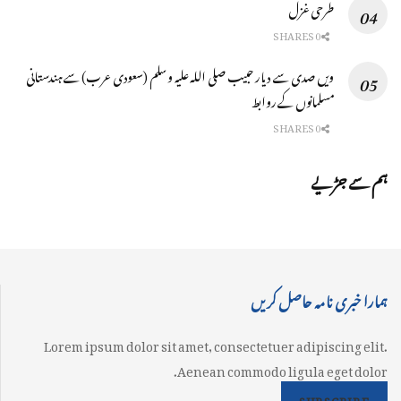
طرحی غزل
0 SHARES
ویں صدی سے دیار حبیب صلی اللہ علیہ وسلم (سعودی عرب) سے ہندستانی
مسلمانوں کے روابط
0 SHARES
ہم سے جڑیے
ہمارا خبری نامہ حاصل کریں
Lorem ipsum dolor sit amet, consectetuer adipiscing elit.
Aenean commodo ligula eget dolor.
SUBSCRIBE