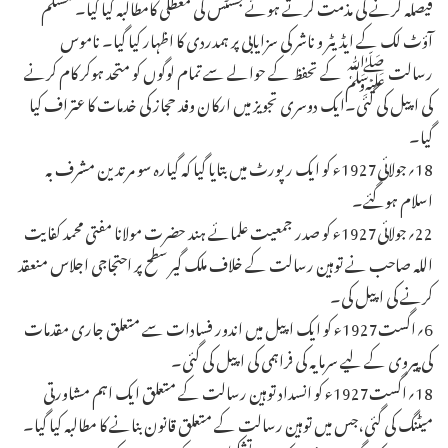
فیصلہ کرنے کی مذمت کرتے ہوئے جسٹس کی معطلی کامطالبہ کیا گیا۔ مسلم
آؤٹ لک کے ایڈیٹر و ناشر کی سزایابی پر ہمدردی کا اظہار کیا گیا۔ ناموس
رسالت ﷺ کے تحفظ کے حوالے سے تمام لوگوں کو متحد ہوکر کام کرنے
کی اپیل کی گئی۔ایک دوسری تجویز میں ارکان وفد حجاز کی خدمات کا عتراف کیا
گیا۔
18؍جولائی1927ء کو ایک رپورٹ میں بتایا گیا کہ گیارہ سو مرتدین مشرف بہ
اسلام ہوگئے۔
22؍جولائی1927ء کو صدر جمعیت علمائے ہند حضرت مولانا مفتی محمد کفایت
اللہ صاحب نے توہین رسالت کے خلاف ملک گیر سطح پر احتجاجی اجلاس منعقد
کرنے کی اپیل کی۔
6؍اگست1927ء کو ایک اپیل میں اندور فسادات سے متعلق جاری مقدمات
کی پیروی کے لیے سرمایہ کی فراہمی کی اپیل کی گئی۔
18؍اگست1927ء کو انسداد توہین رسالت کے متعلق ایک اہم مشاورتی
میٹنگ کی گئی،جس میں توہین رسالت کے متعلق قانون بنانے کا مطالبہ کیا گیا۔