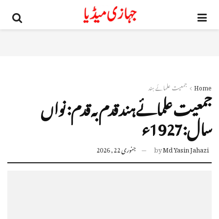
Home
جمعیت علمائے ہند
جمعیت علمائے ہند قدم بہ قدم: نواں
سال:1927ء
Md Yasin Jahazi
by
جنوری 22, 2026