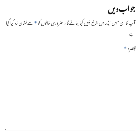
جواب دیں
آپ کا ای میل ایڈریس شائع نہیں کیا جائے گا۔
ضروری خانوں کو
سے نشان زد کیا گیا
*
ہے
تبصرہ
*