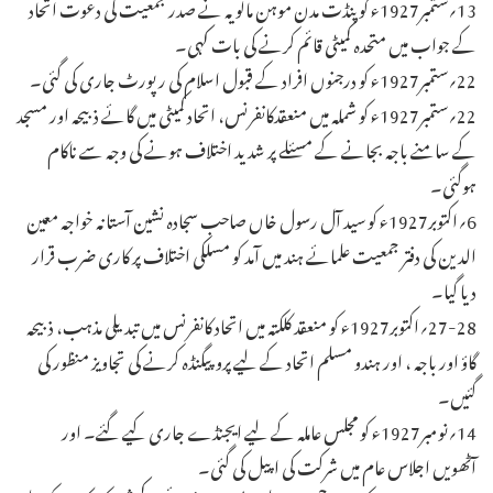
13؍ستمبر1927ء کو پنڈت مدن موہن مالویہ نے صدر جمعیت کی دعوت اتحاد
کے جواب میں متحدہ کمیٹی قائم کرنے کی بات کہی۔
22؍ستمبر1927ء کو درجنوں افراد کے قبول اسلام کی رپورٹ جاری کی گئی۔
22؍ستمبر1927ء کو شملہ میں منعقدکانفرنس، اتحاد کمیٹی میں گائے ذبیحہ اور مسجد
کے سامنے باجہ بجانے کے مسئلے پر شدید اختلاف ہونے کی وجہ سے ناکام
ہوگئی۔
6؍اکتوبر1927ء کو سید آل رسول خاں صاحب سجادہ نشین آستانہ خواجہ معین
الدین کی دفتر جمعیت علمائے ہند میں آمد کو مسلکی اختلاف پر کاری ضرب قرار
دیا گیا۔
27-28؍اکتوبر1927ء کو منعقد کلکتہ میں اتحاد کانفرنس میں تبدیلی مذہب، ذبیحہ
گاؤ اور باجہ ، اور ہندو مسلم اتحاد کے لیے پروپیگنڈہ کرنے کی تجاویز منظور کی
گئیں۔
14؍نومبر1927ء کو مجلس عاملہ کے لیے ایجنڈے جاری کیے گئے۔ اور
آٹھویں اجلاس عام میں شرکت کی اپیل کی گئی۔