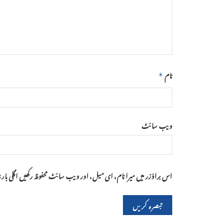
نام
*
ویب‌ سائٹ
اس براؤزر میں میرا نام، ای میل، اور ویب سائٹ محفوظ رکھیں اگلی با