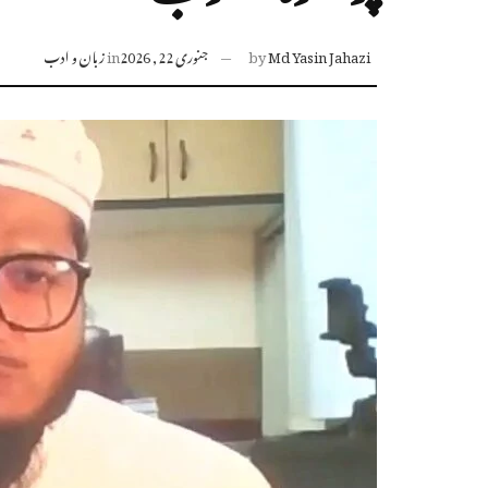
Md Yasin Jahazi
by
جنوری 22, 2026
in
زبان و ادب