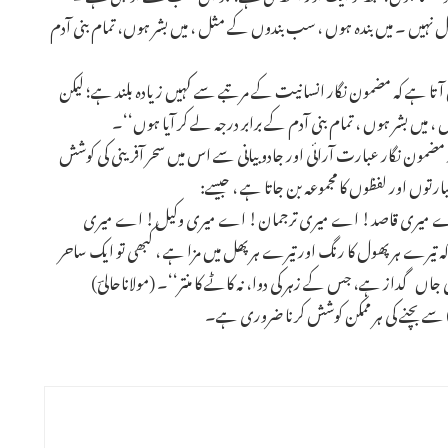
ہیں ۔ میں بندہ ہوں ، سب بندوں کے مثل ، میں بشر ہوں، تمام بنی آدم
ٓتا ہے کہ مضمون نگار انسانیت کے مرتبے سے کہیں زیادہ بلند ہے؛ لیکن
، میں بشر ہوں ، تمام بنی آدم کے برابر درجہ لے کر آیا ہوں‘‘۔
 مضمون نگار عبارت آرائی اور جادو بیانی سے اس میں سحر آفرینی کی کوشش
ں اور لفظوں کا مجموعہ بن جاتا ہے ، جیسے:
 اے میری قاصد! اے میری ترجمان! اے میری وکیل! اے میری
 تیرے ہر پھول کا رنگ اور تیرے ہر پھل میں مزا ہے ، کبھی تو ایک ساحر
 جاں گداز ہے، جس کے زہر کی دوا، نہ کاٹے کا منتر‘‘۔ (مولاناحالیؔ)
) سے بچنے کی ہر ممکن کوشش کرنا ضروری ہے۔