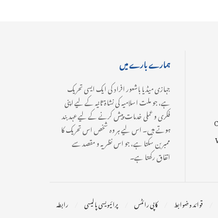
ہمارے بارے میں
جہازی میڈیا باشعور افراد کی ایک ایسی تحریک
ہے، جو ملت اسلامیہ کی نشاۃ ثانیہ کے لیے اپنی
فکری و عملی خدمات پیش کرنے کے لیے عہدبند
C
ہوتے ہیں۔ اس لیے ہر وہ شخص اس تحریک کا
ممبر بن سکتا ہے، جو اس نظریہ و مقصد سے
اتفاق رکھتا ہے۔
قوائد و ضوابط
کاپی رائٹس
پرائیویسی پالیسی
رابطہ