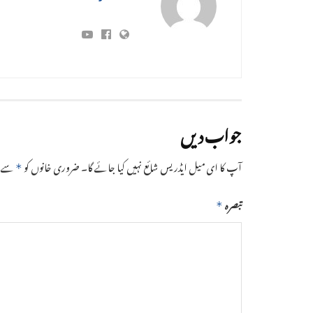
جواب دیں
آپ کا ای میل ایڈریس شائع نہیں کیا جائے گا۔
ضروری خانوں کو
سے نش
*
تبصرہ
*