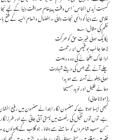
کسبت أیدی الناس‘ اس وقت یہ پیغام صداقت دنیا کے لیے نجات
غلامی سے دنیا کو دائمی نجات دلائی ۔افضال وانعام الہیہ کے فتح باب کا 
نظم کی مثال: ؎
یکا یک ہوئی غیرت حق کو حرکت
بڑھا جانب بو قبیس ابر رحمت
ادا خاک بطحا نے کی وہ و دیعت
چلے آئے تھے جس کی دیتے شہادت
ہوئی پہلوئے آمنہ سے ہو یدا
دعائے خلیل اور نوید مسیحا
(مولاناحالی)
کبھی ایسا ہوتا ہے کہ مضمون نگار ابتدائے مضمون میں رفیع الشان 
ہے، توں توں تخیل کی رفعت میں پستی آتی جاتی ہے اور طرز نگارش
’’ان سب شاعر وں کو سامنے سے ہٹاؤ ، جو گلاب کے پھولوں پر
فقیر ہیں،مقلد ہیں، سنی سنائی باتوں پر جان دیتے ہیں ۔ میں کچھ ا