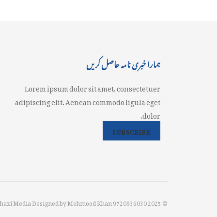
ہمارا خبری نامہ حاصل کریں
Lorem ipsum dolor sit amet, consectetuer
adipiscing elit. Aenean commodo ligula eget
dolor.
SUBSCRIBE
© 2025 Jahazi Media Designed by Mehmood Khan 9720936030.