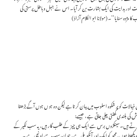
 اور ہدایت کی ایک بشارت بن کر آیا۔ اس نے جہل وباطل پرستی کی
مژدہ سنایا‘‘۔ (مولانا ابو الکلام آزادؔ )
خیالات کو پر شکوہ اسلوب میں بیان کر تاہے لیکن وہ جو ں جوں آگے بڑھتا
 کی بلندی گھٹتی چلی جاتی ہے ، جیسے:
 مرتے ہیں۔سینکڑوں برس سے ایک ہی چیز کے طلب گار ہیں، یہ سب لکیر کے
ور دیکھتا ہوں، مجھ کو ایک اور آنکھ ملی ہے، جو ان سب سے اونچی ہے ۔