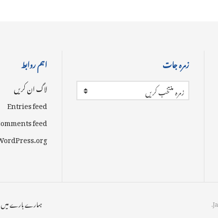
زمرہ جات
اہم روابط
لاگ ان کریں
زمرہ منتخب کریں
Entries feed
omments feed
WordPress.org
ہمارے بارے میں