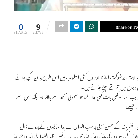
0
9
Share on Tw
SHARES
VIEWS
خیالات، پر شوکت الفاظ اور دل کش اسلوب میں اس طرح بیان کیے جاتے
 دل ودماغ میں اترتے چلے جاتے ہیں۔
یب اور انوکھی بات کہی جائے، جو معمولی سمجھ سے بالاتر ہو، بلکہ اس سے
، جیسے:
ھی ، فطرت کے حسن ازلی پر جب انسان نے بداعمالیوں کے پردے ڈال
دا کے رسولوں کی بنائی ہوئی عمارتیں بہہ رہی تھیں’ظہرالفساد فی البر والبحر بما