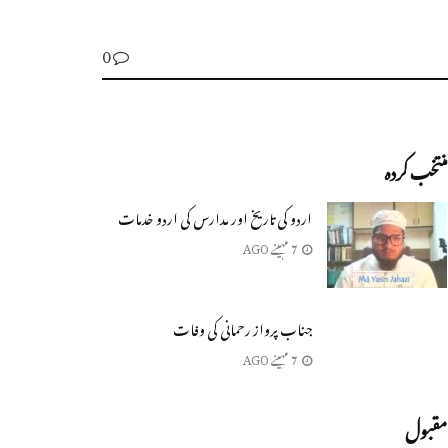
0
منتخب کردہ
اردو کی تاریخ اور مدارس کی اردو خدمات
7 مہینے AGO
جناب پرواز رحمانی کی وفات
7 مہینے AGO
مقبول