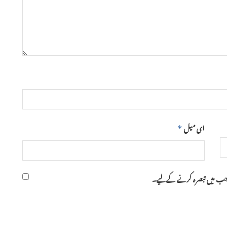
ای میل
*
ر جب میں تبصرہ کرنے کےلیے۔