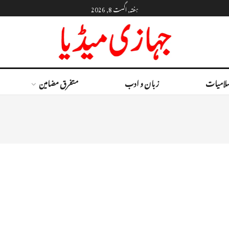
ہفتہ, اگست 8, 2026
لامیات
زبان و ادب
متفرق مضامین