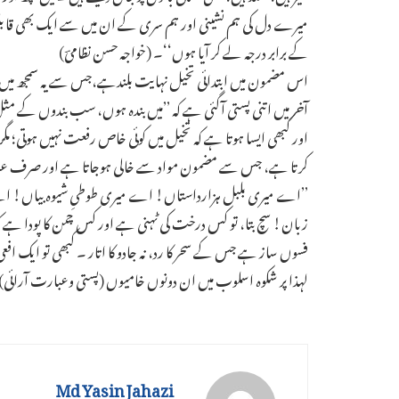
میرے دل کی ہم نشینی اور ہم سری کے ان میں سے ایک بھی قابل ن
کے برابر درجہ لے کر آیا ہوں‘‘۔ (خواجہ حسن نظامیؔ)
اس مضمون میں ابتدائی تخیل نہایت بلندہے،جس سے یہ سمجھ میں ا
آخر میں اتنی پستی آگئی ہے کہ ’’میں بندہ ہوں، سب بندوں کے مثل 
اور کبھی ایسا ہوتا ہے کہ تخیل میں کوئی خاص رفعت نہیں ہوتی؛ مگر
کرتا ہے، جس سے مضمون مواد سے خالی ہوجاتا ہے اور صرف عبارتو
’’اے میری بلبل ہزارداستاں! اے میری طوطیِ شیوہ بیاں!
زبان! سچ بتا، تو کس درخت کی ٹہنی ہے اور کس چمن کا پودا ہے کہ
فسوں ساز ہے جس کے سحر کا رد، نہ جادو کا اتار ۔ کبھی تو ایک افعی
لہذا پر شکوہ اسلوب میں ان دونوں خامیوں (پستی وعبارت آرائی
Md Yasin Jahazi