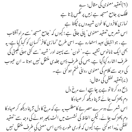
(۶)تعقید معنوی کی مثال: ؎
فلک پر جامع مسجد ہے زمیں پر عکس پڑتا ہے
نمازی کافروں کا خون شہیدوں پر ٹپکتا ہے
اس شعر میں’تعقید معنوی‘ پائی جاتی ہے ؛ کیوں کہ ’جامع مسجد‘سے مراد آفتاب
ہے ، جو انتہائی بعید استعارہ ہے۔ اسی طرح ’نمازی کافر‘ کسان کو کہا گیاہے، یہ
بھی ایک نامانوس تشبیہ ہے۔’ خون‘ سے پسینہ اور’ شہید‘سے کٹی ہوئی کھیتی کی
طرف اشارہ کیاگیا ہے، جس کی طرف ذہن جلدی منتقل نہیں ہوتا ۔ ان عیوب
کی وجہ سے کلام کی معنوی روانی ختم ہوگئی ہے۔
(۷)تعقید لفظی کی مثال:
ذبح وہ کرتا توہے پر چاہیے اے مرغ دل
دم پھڑک جائے تڑپنا دیکھ کر صیاد کا
اس شعر کے دوسرے مصرعے کامطلب یہ ہے کہ مرغ کا دل تڑپنا دیکھ کر صیاد کا
دم پھڑک جائے، لیکن الفاظ کی نشست میں الٹ پھیر ہونے کی وجہ سے’ تعقید
لفظی ‘پیدا ہوگئی ہے؛ کیوں کہ فوری طور پر ذہن اس معنی کی طرف منتقل نہیں