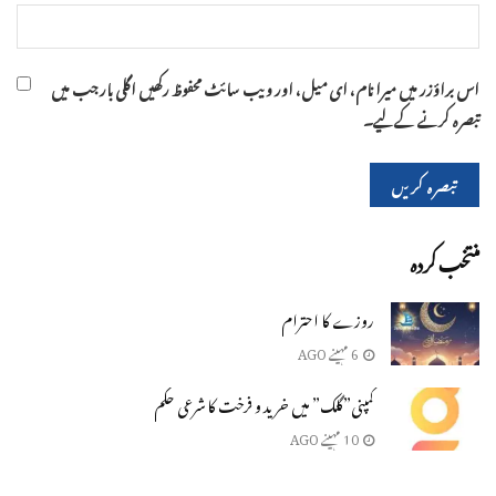
اس براؤزر میں میرا نام، ای میل، اور ویب سائٹ محفوظ رکھیں اگلی بار جب میں
تبصرہ کرنے کےلیے۔
منتخب کردہ
روزے کا احترام
6 مہینے AGO
کمپنی”گلک” میں خرید و فرخت کا شرعی حکم
10 مہینے AGO