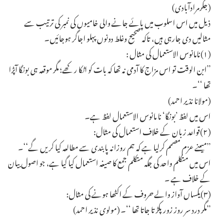
(جگرمرادآبادی)
ذیل میں اس اسلوب میں پائے جانے والی خامیوں کی نمبر کی ترتیب سے
مثالیں دی جارہی ہیں، تاکہ صحیح وغلط دونوں پہلو اجاگر ہوجائیں۔
(۱)نامانوس الاستعمال کی مثال :
’’ابن الوقت تو اس مزاج کا آدمی نہ تھا کہ بات کو اٹکا رکھے؛ مگر موقعہ ہی بونگا آپڑا
تھا ‘‘۔
(مولانا نذیر احمد)
اس میں لفظ ’بونگا‘ نا مانوس الاستعمال لفظ ہے۔
(۲)قواعد زبان کے خلاف استعمال کی مثال:
’’میںنے عزم مصمم کرلیا ہے کہ ہم روزانہ پابندی سے مطالعہ کیا کریں گے‘‘۔
اس میں متکلم واحد کی جگہ متکلم جمع کا صیغہ استعمال کیا گیا ہے، جو اصول بیان
کے خلاف ہے ۔
(۳)یکساں آواز والے حروف کے اکٹھا ہونے کی مثال:
’’مگر درد سر روز زور پکڑ تا جاتا تھا ‘‘۔ (مولوی نذیر احمد)