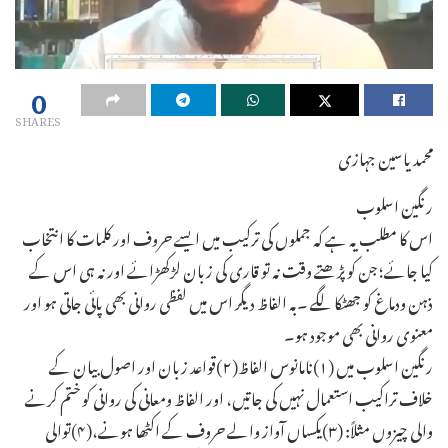
0
SHARES
محمد یاسین جہازی
رنگین اسلوب
اس کا مطلب یہ ہے کہ جملوں کی ترکیب میں ایسے حروف اور کلمات کا انتخاب
کیا جائے؛ جن کو پڑھتے وقت نہ تو قاری کی زبان لڑکھڑائے اور نہ ہی اس کے
ذہن ودماغ کو جھٹکا لگے ۔بہ الفاظ دیگر اس میں لفظی روانی بھی پائی جاتی ہو اور
معنوی روانی بھی موجود ہو۔
رنگین اسلوب میں (۱)نامانوس الفاظ(۲)قواعد زبان اور اصول بیان کے
خلاف تراکیب استعمال نہیں کی جاتیں، اور الفاظ ومعانی کی روانی کو ختم کرنے
والی چیزوں مثلاً: (۳)یکساں آواز والے حروف کے اکٹھا ہونے،(۴)توالی