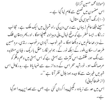
(مولانا محمد حسین آزادؔ)
اس مضمون میں تصنع سے کام لیا گیا ہے ۔
(۱۰)رنگ آمیزی کی مثال:
’’سینے قبلۂ عالم! یہاں سے برس دن کی راہ شمال میں ایک ملک ہے ، عجائب
زرنگار، ایسا خطر ہے کہ مرقع خیال مانی وبہزادنہ کھینچا ہوگا ، اور پھر دہقان فلک
نے مزرعۂ عالم میں نہ دیکھا ہوگا ۔ شہر خوب ، آبادی مرغوب ، رنڈی، مرد حسین
طرحدار، مکان بلور کے ؛ بلکہ نور کے ، جواہر نگار؛ عقل باریک ، بنیان مشاہدہ
سے دنگ ہو، خلقت اس کثرت سے بستی ہے کہ اس بستی میں وہم وفکر کو
عرصۂ تنگ ہو ، خورشید سحر اس کے دروازے سے ضیا پاتا ہے ، بدر کامل اس
شہر میں غیرت سے کا ہیدہ ہو؛ ہلال نظر آتا ہے ‘‘۔
(از طوطاکہانی)
اس میں حد سے زیادہ رنگینی پیدا کردی گئی ہے، جس سے بھدا پن پیدا ہوگیا
ہے۔