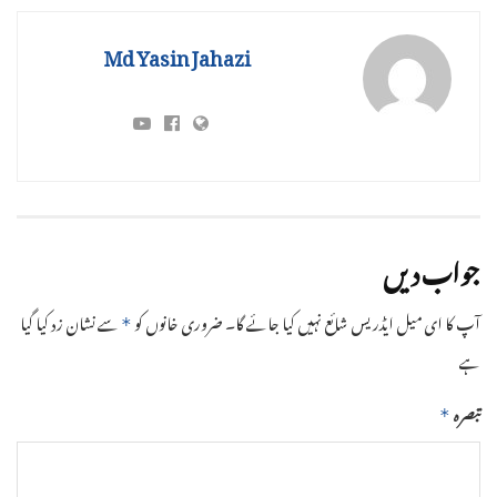
Md Yasin Jahazi
جواب دیں
آپ کا ای میل ایڈریس شائع نہیں کیا جائے گا۔
ضروری خانوں کو
سے نشان زد کیا گیا
*
ہے
تبصرہ
*