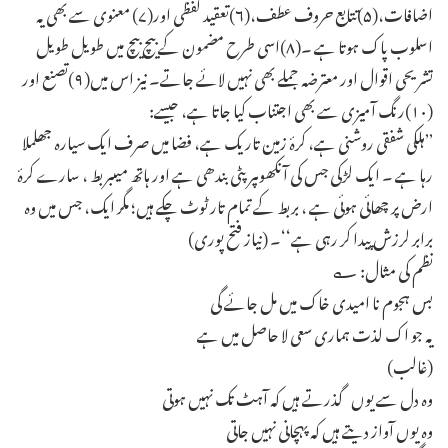
اضافات،(۵)تتابع حروف عطف،(۶)تعقید لفظی اور(۷) معنوی سے بھی یہ
اسلوب پاک ہوتا ہے ۔(۸)اسی طرح مضمون کے بیچ بیچ میں طویل طویل
تشریحی اقوال اور معترضہ جملے بھی نہیں لائے جاتے۔ نیز اس میں(۹)تصنع اور
(۱۰)رنگ آمیزی سے بھی اجتناب کیا جاتا ہے، جیسے:
’’ہلکی شفقی روشنی ہے، کرۂ زمین تاریک ہے، فضا میں صرف ایک سیارہ جھلملا
رہا ہے ۔ ایک لڑکی جس کی آنکھوںپر پٹی بندھی ہے اور ہاتھ میںبربط ، سارے کرۂ
ارض پر چھائی ہوئی ہے ، بربط کے تمام تار ٹوٹ چکے ہیں؛ مگر ایک، جس میں وہ
برابر لرزش پیدا کر رہی ہے‘‘۔ (نیاز فتح پوری)
نظم کی مثال: ؎
بس ہجوم نا امیدی خاک میں مل جائے گی
یہ جو اک لذت ہماری سعی لا حاصل میں ہے
(غالب)
وہ دل سے یوں گذرتے ہیں کہ آہٹ تک نہیں ہوتی
وہ یوں آواز دیتے ہیں کہ پہچانی نہیں جاتی