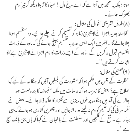
ہوتا ؛ بلکہ یہ سمجھ میں آتا ہے کہ اے مرغ دل ! صیاد کا تڑپنا دیکھ کر تیرا دم
پھڑک جائے۔
(۸)طویل تشریحی اقوال کی مثال :
’’فلاسفۂ جدید اجزائے لایتجزیٰ (مادہ کو تقسیم کرتے چلے جائیے، وہ منقسم ہوتا
چلا جائے گا۔ آخر میں ایک ایسی حد پر یہ تقسیم پہنچ جائے گی کہ مادہ کے ذرات
انقسام قبول نہ کریں گے ، مادہ کے ایسے ذرات کا نام اجزائے لایتجزیٰ ہے) کا
اثبات کرتے ہیں‘‘۔
(۹)تصنع کی مثال:
’’خلوت کے چمن میں حکم ہوا کہ مشورت کی بلبلیں آئیں کہ ہنگامہ کے لیے کیا
صلاح ہے؟ بعض کا زمزمہ ہوا کہ برسات میں ملک مقبوضہ کا بند وبست ہو،
جاڑے کی آمد میں ہنگامہ پر خوں ریزی سے گلزار کا خاکہ ڈالا جائے۔ بعض نے
نغمہ سرائی کی کہ غنیم کو دم نہ لینے دو ، اڑجائیں اور چھری کٹاری ہوجائے کہ یہی
بہار ہے ۔ فتح کے گلیچیں اور سلطنت کے باغبان نے کہا کہ ہاں یہی ہانک سچ
ہے‘‘۔