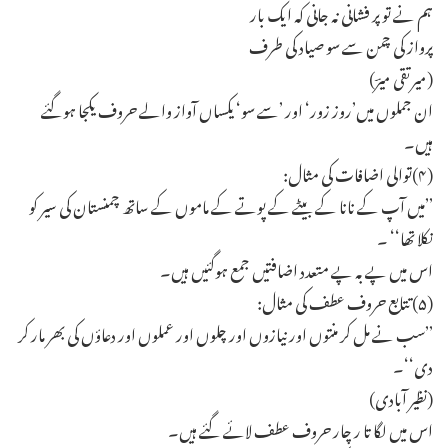
ہم نے تو پر فشانی نہ جانی کہ ایک بار
پرواز کی چمن سے سو صیاد کی طرف
(میرتقی میرؔ)
ان جملوں میں’روز زور‘ اور ’سے سو‘ یکساں آواز والے حروف یکجا ہوگئے
ہیں۔
(۴)توالی اضافات کی مثال:
’’میں آپ کے نانا کے بیٹے کے پوتے کے ماموں کے ساتھ چمنستان کی سیر کو
نکلا تھا‘‘ ۔
اس میں پے بہ پے متعدد اضافتیں جمع ہوگئیں ہیں۔
(۵) تتابع حروف عطف کی مثال:
’’سب نے مل کر منتوں اور نیازوں اور چلوں اور عملوں اور دعاؤں کی بھر مار کر
دی‘‘۔
(نظیر آبادی)
اس میں لگا تا ر چار حروف عطف لائے گئے ہیں۔