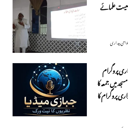
معیت علمائے
امی بیداری
ری پروگرام
سجد میں جمعہ کا
کو عوامی بیداری پروگرام کا