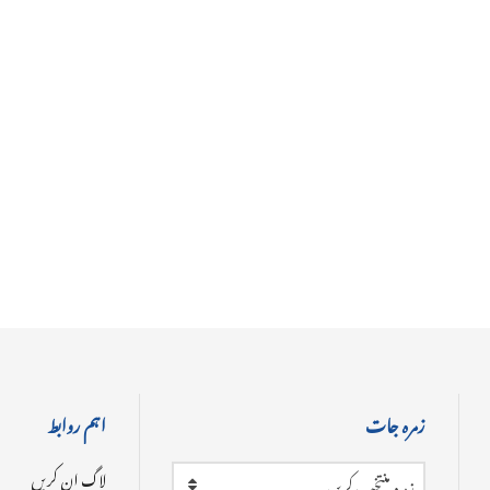
زمرہ جات
اہم روابط
لاگ ان کریں
زمرہ منتخب کریں