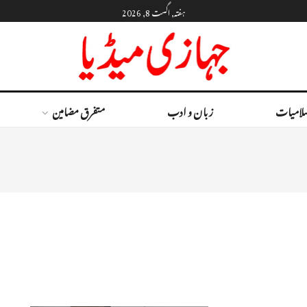
ہفتہ, اگست 8, 2026
لامیات
زبان و ادب
متفرق مضامین