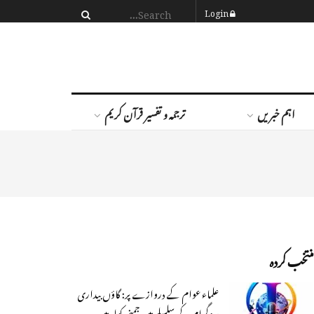
Login
اہم خبریں
ترجمہ و تفسیر قرآن کریم
منتخب کردہ
علماء عوام کے دروازے پر: گاؤں بیداری
پروگرام کے سلسلے میں جمنی کولہ میں