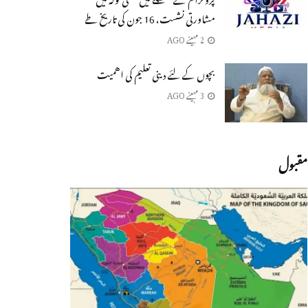
مشاورتی نشست، 16 جون کی تاریخ طے
2 مہینے AGO
بچوں كے لئے دینی تعلیم كی اهمیت
3 مہینے AGO
مقبول