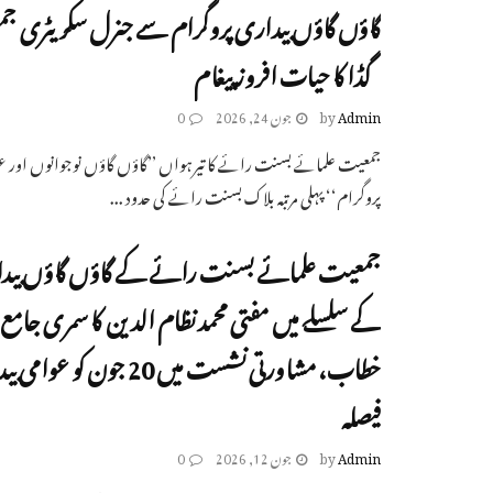
گاؤں گاؤں بیداری پروگرام سے جنرل سکریٹری ج
گڈا کا حیات افروز پیغام
Admin
by
جون 24, 2026
0
جمعیت علمائے بسنت رائے کا تیرہواں ’’گاؤں گاؤں نوجوانوں اور عو
پروگرام‘‘ پہلی مرتبہ بلاک بسنت رائے کی حدود ...
جمعیت علمائے بسنت رائے کے گاؤں گاؤں بیدا
کے سلسلے میں مفتی محمد نظام الدین کا سمری جامع م
خطاب، مشاورتی نشست میں 20 جون 
فیصلہ
Admin
by
جون 12, 2026
0