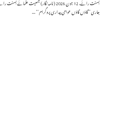
بسنت رائے، 12 جون 2026 (نامہ نگار) جمعیت علمائے بس
جاری ’’گاؤں گاؤں عوامی بیداری پروگرام‘‘ ...