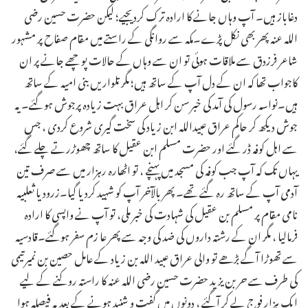
دغاباز ہیں۔ آپ وہاں جانے کا ارادہ ترک کردیجیے؛ لیکن حضرت حسین رضی
اللہ عنہ پھر بھی نکل پڑے۔مکہ سے روانگی کے راستے میں مقام صفاح پر مشہور
شاعر فرزدق سے ملاقات ہوئی تو ان سے وہاں کے حالات پوچھے جانے پر ان
کاجواب تھا کہ ان کے دل آپ کے ساتھ ہیں؛ مگر تلواریں بنی امیہ کے ساتھ
ہیں۔نواسہ رسول کی آمد کی خبر سن کر اہل عراق بہت زیادہ پرجوش ہوگئے۔ یہ
جوش دیکھ کر حاکم عراق عبیداللہ ابن زیاد کی سخت گیری شروع کردی ، جس
سے اہل کوفہ ڈر گئے اور حضرت مسلم ابن عقیل کا ساتھ چھوڑرتے چلے گئے،
یہاں تک کہ آپ جب کوفہ کی مسجد میں پہنچے ، تو اٹھارہ رہزار میں سے صرف تین
آدمی آپ کے ساتھ رہ گئے تھے۔ پھر بالآخر آپ کو شہید کردیا گیا۔زرود یا ثعلبیہ
نامی مقام پر مسلم بن عقیل کی شہادت کی خبر ملی، تو آپ نے واپسی کا ارادہ
فرمالیا ، مگر ان کے رشتہ داروں کی ضد کی وجہ سے پھر عا زم سفر ہوگئے۔قادسیہ
سے تھوڑا آگے بڑھے تو والی عراق عبید اللہ بن زیاد کے عامل حصین بن نمیرتیمی
کی طرف سے حر بن یزید حضرت حسین رضی اللہ عنہ کا راستہ روکنے کے لیے
ایک ہزار فوج لے کر آگئے ، دونوں میں گفت و شنید ہونے کے بعد یہ فیصلہ ہوا