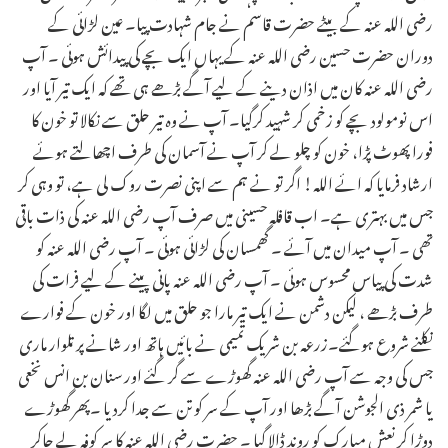
رضی اللہ عنہ کے بیٹے حضرت قاسم نے جام شہادت پیا۔ عین لڑائی کے
دوران حضرت حسین رضی اللہ عنہ کے یہاں ایک بچے کی پیدائش ہوئی ۔ آپ
رضی اللہ عنہ کان میں اذان دینے کے لیے آگے بڑھے ہی تھے کہ ایک تیر آیا اور
اس نومولود بچے کو زخمی کر شہید کرگیا۔ آپ نے وہ تیر حلق سے نکالا تو خون کا
فورا پھوٹ پڑا، خون کو چلو لے کر آپ نے آسمان کی طرف اچھالتے ہوئے
ارشاد فرمایا کہ ائے اللہ! اگر تو نے ہم سے اپنی نصرت روک لی ہے، تو وہی کر
جس میں بہتری ہے۔ اب قافلہ حسینی میں صرف آپ رضی اللہ عنہ کی ذات باقی
تھی ۔ آپ میدان میں آئے ۔ گھمسان کی لڑائی ہوئی ۔ آپ رضی اللہ عنہ کو
شدت کی پیاس محسوس ہوئی ۔ آپ رضی اللہ عنہ پانی پینے کے لیے فرات کی
طرف بڑھے ، لیکن دشمن نے ایک تیر مارا جو حلق میں لگا اور خون کے فوارے
نکلنے شروع ہوگئے۔زرعہ بن شریک تمیمی نے بائیں ہاتھ اور شانے پر تلوار ماری
جس کی وجہ سے آپ رضی اللہ عنہ گھوڑے سے گر گئے اور سنان بن انس نخعی
یا شمر ذی الجوشن آگے بڑھا اور آپ کے سر کو تن سے جدا کردیا ۔پھر گھوڑے
دوڑا کر نعش مبارک کو روند ڈالا گیا ۔ حضرت رضی اللہ عنہ کا سر کوفہ لے جاکر