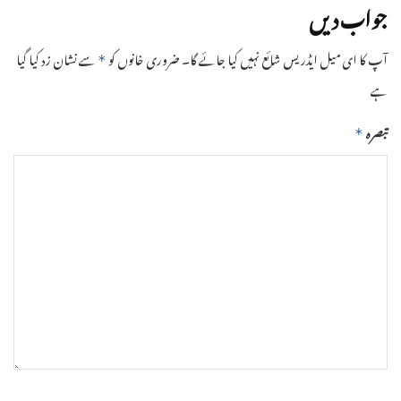
جواب دیں
آپ کا ای میل ایڈریس شائع نہیں کیا جائے گا۔
ضروری خانوں کو
سے نشان زد کیا گیا
*
ہے
تبصرہ
*