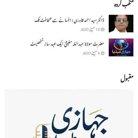
منتخب کردہ
‬ڈاکٹر سید احمد قادری : افسانے سے صحافت تک
10 مہینے AGO
حضرت مولانا عبداللہ مغیثیؒ ایک عہد ساز شخصیت
4 مہینے AGO
مقبول