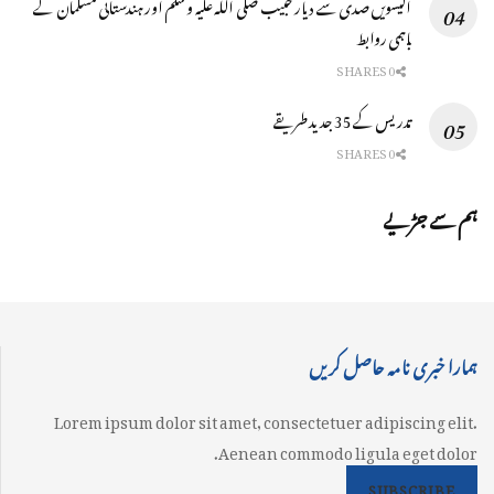
اکیسویں صدی سے دیار حبیب صلی اللہ علیہ وسلم اور ہندستانی مسلمان کے
باہمی روابط
0 SHARES
تدریس کے 35 جدید طریقے
0 SHARES
ہم سے جڑیے
ہمارا خبری نامہ حاصل کریں
Lorem ipsum dolor sit amet, consectetuer adipiscing elit.
Aenean commodo ligula eget dolor.
SUBSCRIBE