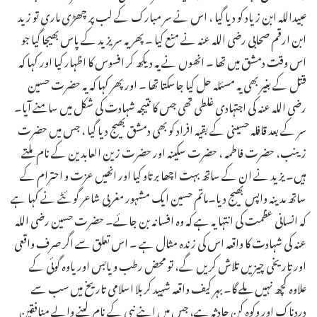
عبیداللہ ابن زیاد کو دیا گیا ، اس نے سر مبارک کے لب پر چھڑی ماری تو زید
ابن ارقم صحابی رضی اللہ عنہ نے منع کیا ۔ پھر یہ سر یزید کے پاس بھیجا گیا جو
اس وقت دمشق میں تھا ۔ انھوں نے یہ دیکھ کر افسوس کا اظہار کیا اور کہا کہ
قتل کے بغیر بھی یہ مسئلہ حل کیا جاسکتا تھا ۔ اور پھر کہا کہ یہ حضرت حسین
رضی اللہ عنہ کی اجتہادی غلطی تھی جس کا نتیجہ شہادت کی شکل میں سامنے آیا۔
سر کے بعد قافلہ حسینی کے بقیہ افراد کو بھی دمشق بھیج دیا گیا ، جس میں حضرت
زینب، حضرت فاطمہ ، حضرت سکینہ اور حضرت زین العابدین کے نام ملتے
ہیں۔ یزید نے ان کے ساتھ بہت اچھا برتاو کیا اور انھیں عزت و احترام کے
ساتھ مدینہ واپس بھیج دیا۔ماتم حسین ایک مشہور مغربی شاعر گوئٹے نے کہا ہے
کہ انسانی عظمت کی انتہا یہ ہے کہ وہ افسانہ بن جائے۔ حضرت حسین رضی اللہ
عنہ کی شہادت کا واقعہ اس کی زندہ مثال ہے ۔ اس تعلق سے اگر صرف واقعی
اور تاریخی چیزیں تلاش کریں گے، تو محض رطب و یابس اوریاوہ گوئی کے
علاوہ کچھ نہیں ملے گا۔ بہر کیف واقعہ شہید کربلا اسلامی تاریخ میں سب سے
دردناک اور وکوہ کن حادثہ ہے، جس میں اپنے نبی کے نام لینے والے منافقین