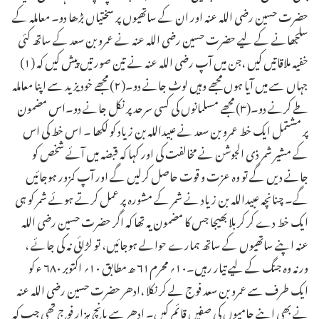
حضرت حسین رضی اللہ عنہ اور ان کے ساتھیوں پر سختیاں بڑھا دو۔ معاملہ کے
سلجھانے کے لیے حضرت حسین رضی اللہ عنہ نے عمرو بن سعد کے ساتھ کئی
خفیہ ملاقاتیں کیں ،جن میں آپ رضی اللہ عنہ نے تین صورتیں پیش کیں کہ (۱)
جہاں سے میں آیا ہوں مجھے وہیں لوٹ جانے دو۔(۲) مجھے خود یزید سے اپنا معاملہ
طے کرنے دو۔(۳) مجھے مسلمانوں کی کسی سرحد پر نکل جانے دو۔اس مضمون
پر مشتمل ایک خط عمرو بن سعد نے عبیداللہ بن زیاد کو لکھا ۔ اس خط کی اس
کے مشیر شمر ذی الجوشن نے مخالفت کی اور کہا کہ قبضہ میں آئے شخص کو
جانے دیں گے تو وہ عزت و قوت حاصل کرلیں گے اور آپ کمزور ہوجائیں
گے۔ چنانچہ عبیداللہ بن زیاد نے شمر کے مشورہ پر عمل کرتے ہوئے شمر کو ہی
ایک خط دے کر کربلا بھیجا جس کا مضمون یہ تھا کہ اگر حضرت حسین رضی اللہ
عنہ اپنے ساتھیوں کے ساتھ ہمارے حوالے ہوجائیں، تو لڑائی نہ کی جائے ،
ورنہ وہ جنگ کے لیے تیار رہیں۔۱۰؍ محرم۶۱ ھ مطابق ۱۰؍ اکتوبر ۶۸۰ ء کو
ایک طرف سے عمرو بن سعد فوج لے کر نکلا ،ادھر حضرت حسین رضی اللہ عنہ
نے بھی اپنے حامیوں کی صفیں قائم کیں۔ ادھر سے پانچ ہزار فوج تھی جب کہ