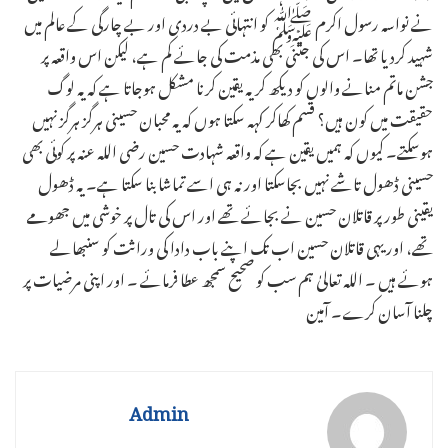
نے نواسہ رسول اکرم ﷺ کو انتہائی بے دردی اور بے چارگی کے عالم میں
شہید کردیا تھا۔ اس کی جتنی بھی مذمت کی جائے کم ہے، لیکن اس واقعہ پر
جشن ماتم منانے والوں کو دیکھ کر یہ یقین کرنا مشکل ہوجاتا ہے کہ یہ لوگ
حقیقت میں کون ہیں؟ قسم کھاکر کہہ سکتا ہوں کہ یہ محبان حسینی ہرگز ہرگز نہیں
ہوسکتے۔ کیوں کہ ہمیں یقین ہے کہ واقعہ شہادت حسین رضی اللہ عنہ پر کوئی بھی
حسینی ڈھول تاشے نہیں بجاسکتا اور نہ ہی اسے تماشا بنا سکتا ہے۔ یہ ڈھول
یقینی طور پر قاتلان حسین نے بجائے تھے اور اس کی تال پر خوشی میں جھومے
تھے، اور یہی قاتلان حسین اب تک اپنے باب دادا کی وراثت کو سنبھالے
ہوئے ہیں ۔ اللہ تعالیٰ ہم سب کو صحیح سمجھ عطا فرمائے ۔ اور اپنی مرضیات پر
چلنا آسان کرے۔ آمین
Admin