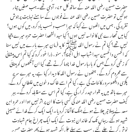
حضرت حسین رضی اللہ عنہ کے ساتھ کل ۷۲؍ آدمی تھے۔جب صفیں تیار
ہوگئیں تو حضرت حسین رضی اللہ عنہ نے فوجوں کے سامنے نہایت پرجوش
تقریر کی ، جس میں انھوں نے کہا کہ میرا حسب و نسب یاد کرو، میں کوں ہوں؟
کیا میں تمھارے نبی کا نواسہ نہیں ہوں؟ کیا سید الشھدا حضرت حمزہ میرے چچا
نہیں تھے؟ کیا تم نے رسول اللہ ﷺ کا یہ فرمان میرے بارے میں نہیں سنا
کہ الحسن والحسین سیدا شباب اہل الجنۃ؟، سنو ، ذرا غور کرو کہ کیا تم اس پیشانی
کو زخمی کروگے جس کو بارہارسول خدا چوما کرتے تھے، کیا ان آنکھوں کو بینائی
سے محروم کروگے ، جنھوں نے رسول اللہ کا دیدار کیا ہے، یہ میرے سر پر
پگڑی دیکھوسرور کائنات کی ہے ، کیا تم اسے خاک و خون میں غلطاں کروگے،
میرے ہاتھ میں یہ تلوار حیدر کرار کی ہے، کیا تم اس سے مقابلہ کروگے۔ بہر
کیف حضرت حسین رضی اللہ عنہ کی کسی بات کا ان پر اثر نہیں ہوا اور عمرو ابن
سعد نے پہلا تیر چلاتے ہوئے جنگ کاآغاز کردیا۔ایک ایک کرکے فدائے حسینی
شہید ہوگئے ، یہاں تک کہ خاندان نبوت کے ایک ایک چراغ جام شہادت
نوش کرتے چلے گئے ، سب سے پہلے علی اکبر شہید ہوئے پھر حضرت حسن