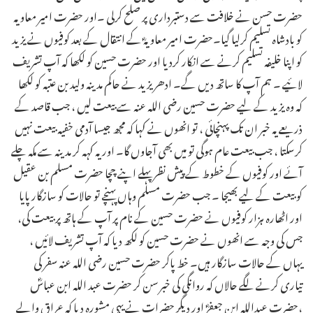
حضرت حسن نے خلافت سے دستبرداری پر صلح کرلی ۔اور حضرت امیر معاویہ
کو بادشاہ تسلیم کرلیا گیا۔حضرت امیر معاویہؓ کے انتقال کے بعد کوفیوں نے یزید
کو اپنا خلیفہ تسلیم کرنے سے انکار کردیا اور حضرت حسین کو لکھا کہ آپ تشریف
لائیے ۔ ہم آپ کا ساتھ دیں گے۔ ادھر یزید نے حاکم مدینہ ولید بن عتبہ کو لکھا
کہ وہ یزید کے لیے حضرت حسین رضی اللہ عنہ سے بیعت لیں ، جب قاصد کے
ذریعے یہ خبر ان تک پہنچائی ، تو انھوں نے کہا کہ مجھ جیسا آدمی خفیہ بیعت نہیں
کرسکتا ، جب بیعت عام ہوگی تو میں بھی آجاوں گا۔ اور یہ کہہ کر مدینہ سے مکہ چلے
آئے اور کوفیوں کے خطوط کے پیش نظر پہلے اپنے چچا حضرت مسلم بن عقیل
کو بیعت کے لیے بھیجا ۔ جب حضرت مسلم وہاں پہنچے تو حالات کو سازگار پایا
اور اٹھارہ ہزار کوفیوں نے حضرت حسین کے نام پر آپ کے ہاتھ پر بیعت کی،
جس کی وجہ سے انھوں نے حضرت حسین کو لکھ دیا کہ آپ تشریف لائیں ،
یہاں کے حالات سازگار ہیں۔ خط پاکر حضرت حسین رضی اللہ عنہ سفر کی
تیاری کرنے لگے حالاں کہ روانگی کی خبر سن کر حضرت عبد اللہ ابن عباسؓ
،حضرت عبداللہ ابن جعفرؓ اور دیگر حضرات نے یہی مشورہ دیا کہ عراق والے