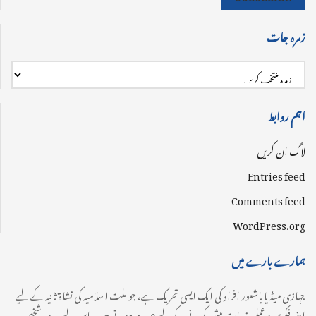
زمرہ جات
اہم روابط
لاگ ان کریں
Entries feed
Comments feed
WordPress.org
ہمارے بارے میں
جہازی میڈیا باشعور افراد کی ایک ایسی تحریک ہے، جو ملت اسلامیہ کی نشاۃ ثانیہ کے لیے
اپنی فکری و عملی خدمات پیش کرنے کے لیے عہدبند ہوتے ہیں۔ اس لیے ہر وہ شخص