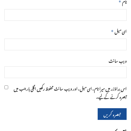
نام
*
ای میل
*
ویب‌ سائٹ
اس براؤزر میں میرا نام، ای میل، اور ویب سائٹ محفوظ رکھیں اگلی بار جب میں
تبصرہ کرنے کےلیے۔