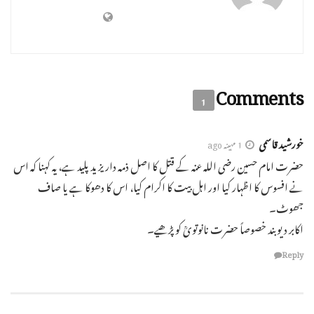
Comments
1
خورشید قاسمی
1 مہینہ ago
حضرت امام حسین رضی اللہ عنہ کے قتل کا اصل ذمہ دار یزید پلید ہے، یہ کہنا کہ اس
نے افسوس کا اظہار کیا اور اہل بیت کا اکرام کیا، اس کا دھوکا ہے یا صاف
جھوٹ۔
اکابر دیوبند خصوصاً حضرت نانوتویؒ کو پڑھیے۔
Reply