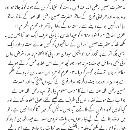
کہ حضرت حسین رضی اللہ عنہ اس راستہ کو اختیار کریں گے جو نہ کوفہ جاتا ہو اور
نہ مدینہ۔اور حر اپنی فوج کے ساتھ حضرت حسین رضی اللہ عنہ کے ساتھ ساتھ
رہا اور کہیں جانے دینے سے راستہ روکے رکھا، بالآخر ۲؍ محرم الحرام ۶۱
ہجری مطابق ۲؍ اکتوبر ۶۸۰ ء کو عبیداللہ بن زیاد کی طرف ایک خط آیا جس میں یہ
لکھا تھا کہ حضرت حسین اور ان کے ساتھیوں کو کہیں جانے مت دو اور ایک
ایسی جگہ اترنے پر مجبور کرو جو چٹیل میدان ہو ، پانی کا انتظام نہ ہو ، غرض وہاں
کوئی بھی وسائل حیات میسر نہ ہو۔ چنانچہ حر نے اس خط پرعمل کرتے ہوئے
مقام کربلا پر اترنے پر مجبور کردیا۔۳ ؍ محرم کو عمرو ابن سعد ،ابن زیاد کے حکم
سے چار ہزار اور بروایت دیگر چھ ہزار فوج لے کر یہاں پہنچ گیا اور حضرت
حسین رضی اللہ عنہ سے آنے کا سبب معلوم کیا ، تو آپ رضی اللہ عنہ نے
جواب دیتے ہوئے کوفہ والوں کی طرف سے بھیجے گئے دعوتی خطوط دکھائے اور
کہا کہ میں کوفہ والوں کے بلانے پر آیا ہوں۔لیکن اگر میرا آنا گوارا نہیں ہے ، تو
میں لوٹ جانے کے لیے تیار ہوں۔یہ بات عمرو بن سعد نے عبیداللہ بن زیاد کو
بتائی ، تو اس نے لکھا کہ پنجہ میں پھنسنے کے بعد نجات پانا چاہتا ہے، اس لیے