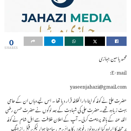
0
SHARES
محمد یاسین جہازی
E-mail:
yaseenjahazi@gmail.com
حضرت علیؓ نے کوفہ کو اپنا دارالخلافہ قرار دیا تھا ۔ اس لیے وہاں ان کے حامی
بہت زیادہ تھے۔حضرت علی کی شہادت کے بعد لوگوں نے حضرت حسن رضی
اللہ عنہ کے ہاتھ پر بیعت کرلی۔ آپ کے اعلان خلافت سے اہل شام نے کوفہ
پر حملہ کا ارادہ کیا اور دونوں فوجوں کا مدائن میں سامنا ہوا، لیکن قبل از جنگ